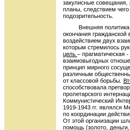
закулисные совещания,
планы, следствием чего
подозрительность.
Внешняя политика Со
окончания гражданской 
воздействием двух вза
которым стремилось ру
цель
– прагматическая 
взаимовыгодных отноше
принцип мирного сосуще
различным общественны
от классовой борьбы.
Вт
способствовала претвор
пролетарского интернац
Коммунистический Инте
1919-1943 гг. являлся 
по координации действи
От этой организации ш
помощь (золото, деньги