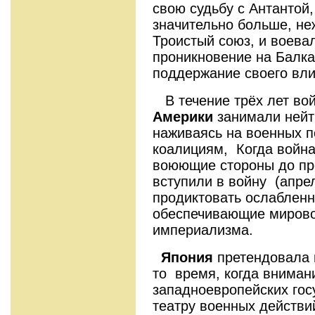
свою судьбу с Антантой
значительно больше, не
Троистый союз, и воевал
проникновение на Балка
поддержание своего вл
В течение трёх лет во
Америки
занимали нейт
наживаясь на военных 
коалициям, Когда война
воюющие стороны до пр
вступили в войну (апре
продиктовать ослабленн
обеспечивающие мирово
империализма.
Япония
претендовала 
то время, когда вниман
западноевропейских гос
театру военных действи