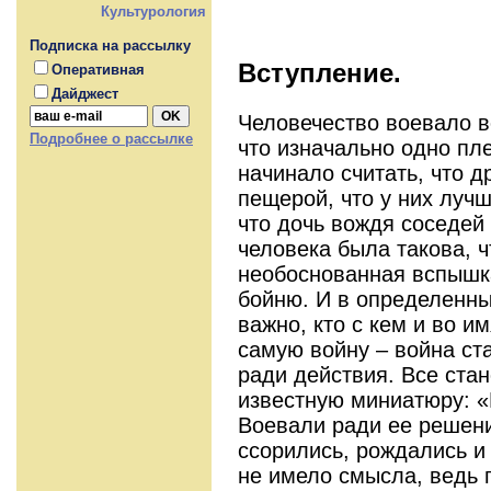
Культурология
Подписка на рассылку
Вступление.
Оперативная
Дайджест
Человечество воевало вс
Подробнее о рассылке
что изначально одно п
начинало считать, что 
пещерой, что у них лучш
что дочь вождя соседей
человека была такова, ч
необоснованная вспышка
бойню. И в определенны
важно, кто с кем и во и
самую войну – война ст
ради действия. Все ста
известную миниатюру: «
Воевали ради ее решени
ссорились, рождались и
не имело смысла, ведь п