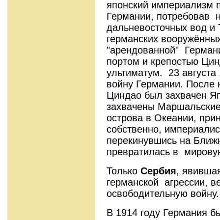
японский империализм 
Германии, потребовав 
дальневосточных вод и 
германских вооружённы
"арендованной" Герман
портом и крепостью Ци
ультиматум. 23 августа 
войну Германии. После
Циндао был захвачен Яп
захвачены Маршальские
острова в Океании, при
собственно, империалис
перекинувшись на Ближ
превратилась в мирову
Только
Сербия
, явивша
германской агрессии, в
освободительную войну.
В 1914 году Германия б