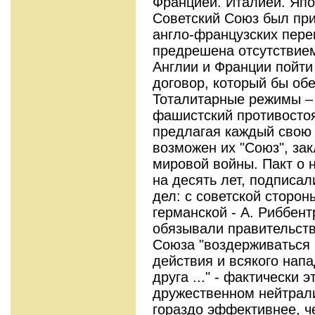
Францией. Италией. Япо
Советский Союз был при
англо-французских пере
предрешена отсутствие
Англии и Франции пойти
договор, который бы об
Тоталитарные режимы – 
фашистский противосто
предлагая каждый свою 
возможен их "Союз", за
мировой войны. Пакт о 
на десять лет, подписа
дел: с советской сторон
германской - А. Риббент
обязывали правительств
Союза "воздерживаться 
действия и всякого нап
друга ..." - фактически 
дружественном нейтрал
гораздо эффективнее, ч