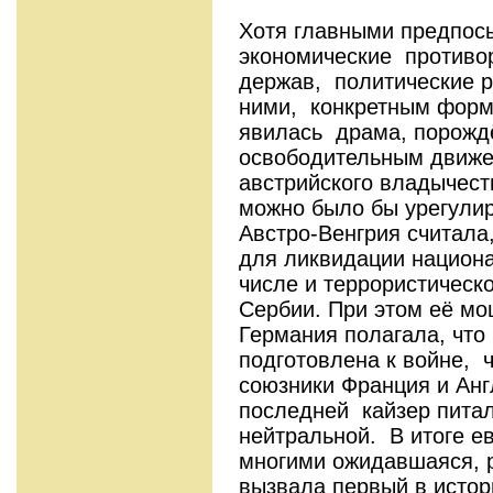
Хотя главными предпос
экономические противо
держав, политические 
ними, конкретным форм
явилась драма, порожд
освободительным движе
австрийского владычест
можно было бы урегули
Австро-Венгрия считала
для ликвидации национа
числе и террористическ
Сербии. При этом её мо
Германия полагала, что
подготовлена к войне, 
союзники Франция и Ан
последней кайзер питал
нейтральной. В итоге е
многими ожидавшаяся, 
вызвала первый в истор