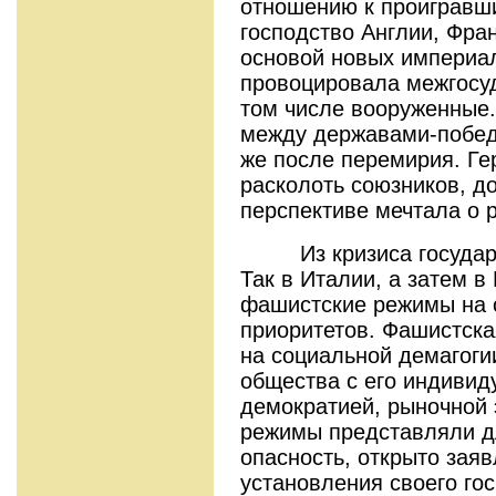
отношению к проигравш
господство Англии, Фра
основой новых империал
провоцировала межгосу
том числе вооруженные
между державами-побед
же после перемирия. Г
расколоть союзников, до
перспективе мечтала о 
Из кризиса государст
Так в Италии, а затем в
фашистские режимы на 
приоритетов. Фашистска
на социальной демагоги
общества с его индивид
демократией, рыночной 
режимы представляли д
опасность, открыто зая
установления своего го