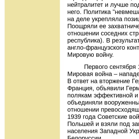
нейтралитет и лучше по
него. Политика "невмеш
на деле укрепляла пози
Поощряли ее захватнич
отношении соседних стр
республика). В результ
англо-французского кон
Мировую войну.
Первого сентября 193
Мировая война – напад
В ответ на вторжение Г
Франция, объявили Герм
полякам эффективной и 
объединяли вооруженны
отношении превосходящи
1939 года Советские во
Польшей и взяли под за
населения Западной Ук
Белоруссии.