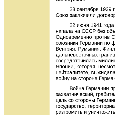
28 сентября 1939 год
Союз заключили договор
22 июня 1941 года ф
напала на СССР без об
Одновременно против С
союзники Германии по ф
Венгрия, Румыния, Финл
дальневосточных границ
сосредоточилась милли
Японии, которая, несмот
нейтралитете, выжидала
войну на стороне Герма
Война Германии про
захватнический, грабит
цель со стороны Герман
государство, территори
разгромить и уничтожит