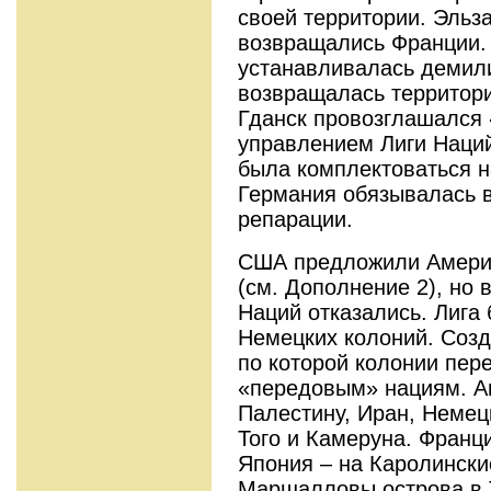
своей территории. Эльз
возвращались Франции.
устанавливалась демил
возвращалась территори
Гданск провозглашался
управлением Лиги Наци
была комплектоваться н
Германия обязывалась 
репарации.
США предложили Амери
(см. Дополнение 2), но 
Наций отказались. Лига
Немецких колоний. Созд
по которой колонии пер
«передовым» нациям. А
Палестину, Иран, Немец
Того и Камеруна. Франц
Япония – на Каролински
Маршалловы острова в Т