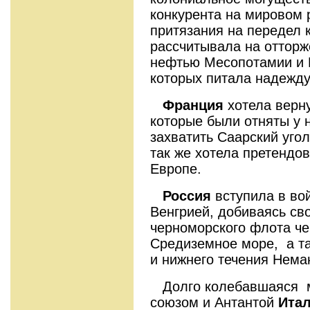
конкурента на мировом 
притязания на передел 
рассчитывала на отторж
нефтью Месопотамии и 
которых питала надежду
Франция
хотела верну
которые были отняты у н
захватить Саарский уго
так же хотела претендов
Европе.
Россия
вступила в вой
Венгрией, добиваясь св
черноморского флота ч
Средиземное море, а т
и нижнего течения Нема
Долго колебавшаяся 
союзом и Антантой
Ита