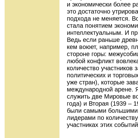
и экономически более ра
это достаточно утрирова
подхода не меняется. В
стала понятием экономи
интеллектуальным. И п
Ведь если раньше древ
кем воюет, например, п
стороне горы: межусобиц
любой конфликт вовлека
количество участников з
политических и торговых
уже стран), которые за
международной арене. 
служить две Мировые во
года) и Вторая (1939 – 1
были самыми большими п
лидерами по количеству
участниках этих событий