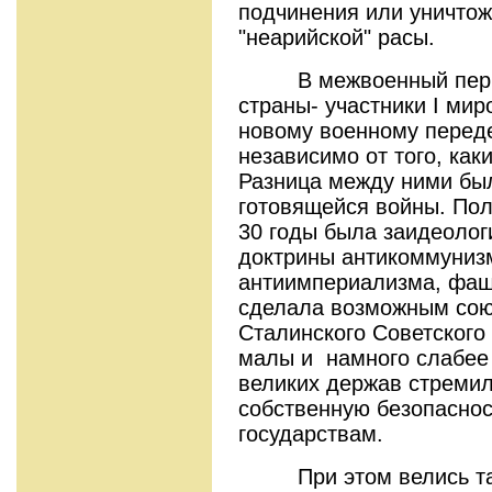
подчинения или уничтож
"неарийской" расы.
В межвоенный период 
страны- участники I мир
новому военному перед
независимо от того, как
Разница между ними бы
готовящейся войны. Поли
30 годы была заидеолог
доктрины антикоммуниз
антиимпериализма, фаш
сделала возможным сою
Сталинского Советского
малы и намного слабее 
великих держав стремил
собственную безопаснос
государствам.
При этом велись тай