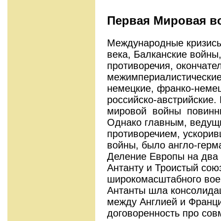
Первая Мировая в
Международные кризисы
века, Балканские войны
противоречия, окончате
межимпериалистические 
немецкие, франко-немец
российско-австрийские.
мировой войны повинны
Однако главным, ведущ
противоречием, ускори
войны, было англо-герм
Деление Европы на два
Антанту и Троистый сою
широкомасштабного воен
Антанты шла консолидац
между Англией и Франци
договоренность про сов