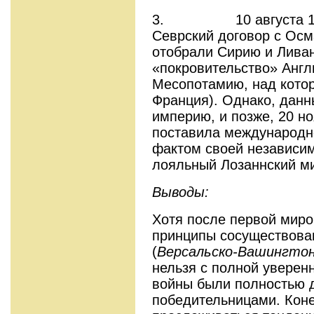
3. 10 августа 1920
Севрский договор с Осм
отобрали Сирию и Лива
«покровительство» Англ
Месопотамию, над кото
Франция). Однако, данн
империю, и позже, 20 но
поставила международн
фактом своей независим
лояльный Лозаннский м
Выводы:
Хотя после первой мир
принципы сосуществова
(
Версальско-Вашингтон
нельзя с полной уверенн
войны были полностью д
победительницами. Коне