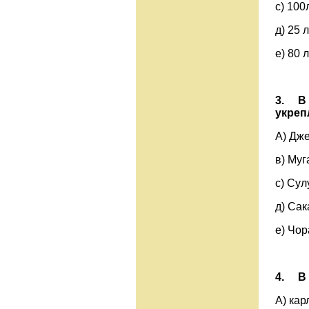
c) 10
д) 25
е) 80 
3.
В
укреп
А) 
в) 
с) С
д) С
е) Чор
4.
В
А) ка