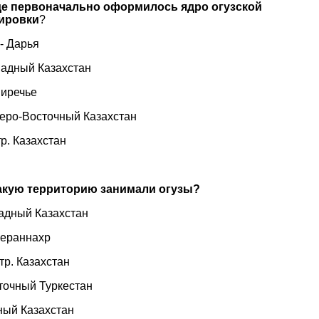
де первоначально оформилось ядро огузской
ировки
?
Сыр- Дарья
падный Казахстан
 Семиречье
веро-Восточный Казахстан
р. Казахстан
акую территорию занимали огузы?
ападный Казахстан
вераннахр
Центр. Казахстан
точный Туркестан
ный Казахстан