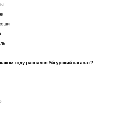
узы
лак
тюркеши
 ягма
иль
 каком году распался Уйгурский каганат?
766
0
840
1030