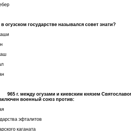
ебер
к в огузском государстве назывался совет знати?
сюбаши
удун
анкаш
хурал
ан
3
965 г. между огузами и киевским князем Святославо
аключен военный союз против:
) Китая
ударства эфталитов
Хазарского каганата