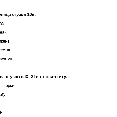
лица огузов 10в.
раз
ыгнак
нгикент
уркестан
асагун
ва огузов в
I
Х- Х
I
вв. носил титул:
ль - эркин
жабгу
шад
аган