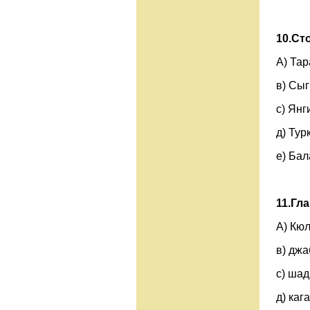
10.
Сто
А) Та
в) С
с) Я
д) Т
е) Бал
11.
Гла
А) Кю
в) д
с) 
д) к