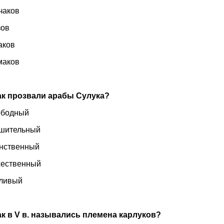
ыпчаков
узов
имаков
маков
ак прозвали арабы Сулука?
ободный
ушительный
инственный
жественный
дливый
ак в
V
в. назывались племена карлуков?