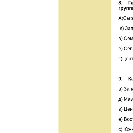
8.
Г
групп
А)
д) За
в)
е) Се
с)Цент
9.
К
а) З
д) Ма
в) 
е) Вос
с) Юж