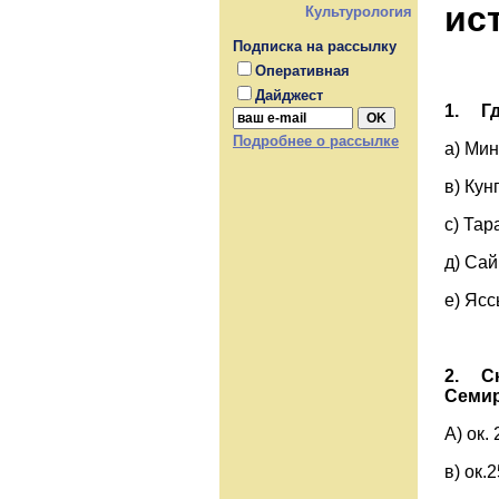
ис
Культурология
Подписка на рассылку
Оперативная
Дайджест
1.
Г
Подробнее о рассылке
а) М
в) К
с) Т
д) С
е) Яс
2.
С
Семи
А) ок
в) ок