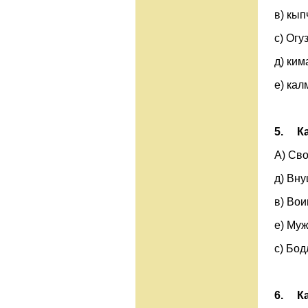
в) к
с) Ог
д) к
е) кал
5.
К
А) Св
д) Вн
в) Во
е) Му
с) Бо
6.
К