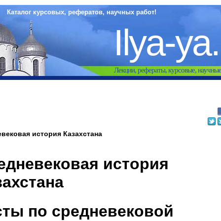
Каталог курсовых, рефератов, научных работ!
Ilya-ya
Лекции, рефераты, курсовые, научны
вековая история Казахстана
едневековая история
захстана
сты по средневековой