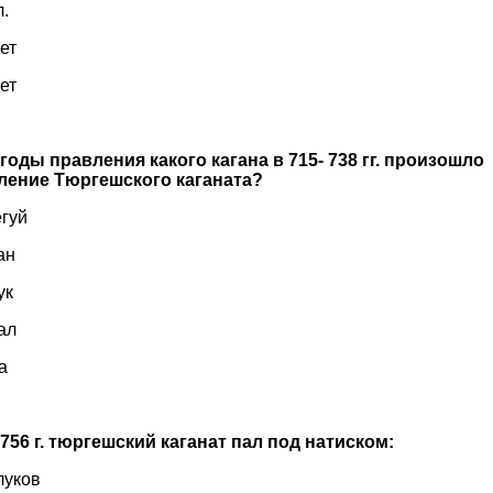
0л.
 лет
лет
 годы правления какого кагана в 715- 738 гг. произошло
ление Тюргешского каганата?
Джегуй
Муган
улук
акал
а
 756 г. тюргешский каганат пал под натиском:
рлуков