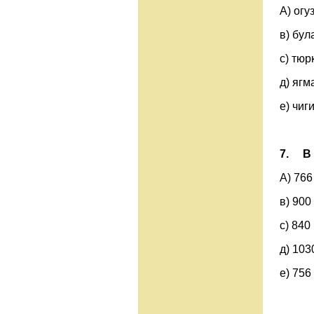
А) ог
в) бу
с) 
д)
е) чиг
7.
В
А) 
в) 90
с) 
д) 
е) 756