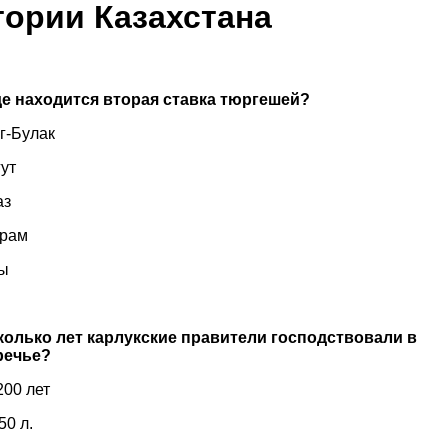
тории Казахстана
де находится вторая ставка тюргешей?
инг-Булак
унгут
араз
айрам
сы
колько лет карлукские правители господствовали в
речье?
. 200 лет
.250 л.