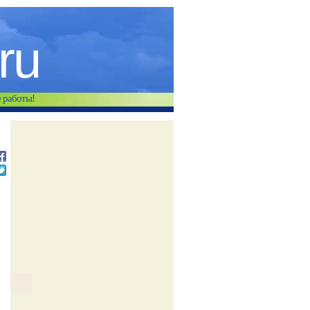
.ru
е работы!