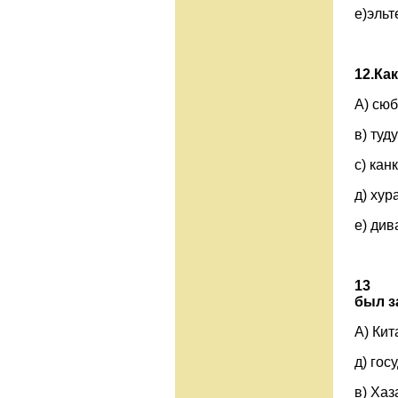
е)эльт
12.Ка
А) 
в) т
с) к
д) 
е) див
1
был з
А
д) гос
в) 