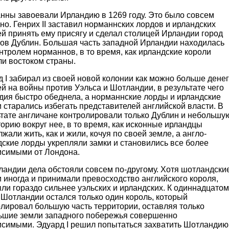
нны завоевали Ирландию в 1269 году. Это было совсем
но. Генрих II заставил норманнских лордов и ирландских
й принять ему присягу и сделал столицей Ирландии город
гов Дублин. Большая часть западной Ирландии находилась
нтролем норманнов, в то время, как ирландские короли
ли востоком страны.
 I забирал из своей новой колонии как можно больше денег
й на войны против Уэльса и Шотландии, в результате чего
дия быстро обеднела, а норманнские лорды и ирландские
 старались избегать представителей английской власти. В
ьтате англичане контролировали только Дублин и небольшу
орию вокруг нее, в то время, как исконные ирландцы
жали жить, как и жили, кочуя по своей земле, а англо-
ские лорды укрепляли замки и становились все более
исимыми от Лондона.
ландии дела обстояли совсем по-другому. Хотя шотландски
 иногда и принимали превосходство английского короля,
ли гораздо сильнее уэльских и ирландских. К одиннадцатом
 Шотландии остался только один король, который
лировал большую часть территории, оставляя только
ьшие земли западного побережья совершенно
исимыми. Эдуард I решил попытаться захватить Шотландию