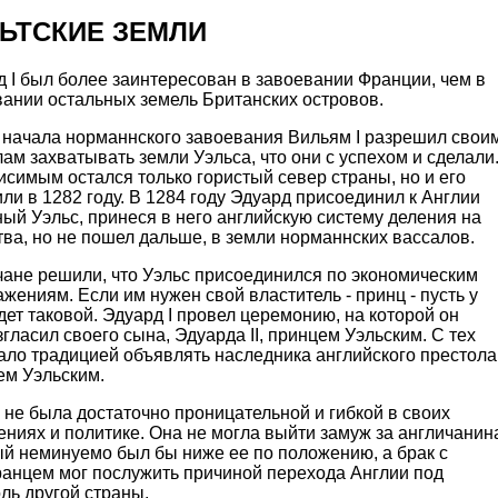
ЬТСКИЕ ЗЕМЛИ
 I был более заинтересован в завоевании Франции, чем в
вании остальных земель Британских островов.
 начала норманнского завоевания Вильям I разрешил свои
ам захватывать земли Уэльса, что они с успехом и сделали
симым остался только гористый север страны, но и его
ли в 1282 году. В 1284 году Эдуард присоединил к Англии
ый Уэльс, принеся в него английскую систему деления на
ва, но не пошел дальше, в земли норманнских вассалов.
чане решили, что Уэльс присоединился по экономическим
жениям. Если им нужен свой властитель - принц - пусть у
дет таковой. Эдуард I провел церемонию, на которой он
гласил своего сына, Эдуарда II, принцем Уэльским. С тех
ало традицией объявлять наследника английского престола
ем Уэльским.
не была достаточно проницательной и гибкой в своих
ниях и политике. Она не могла выйти замуж за англичанин
ый неминуемо был бы ниже ее по положению, а брак с
ранцем мог послужить причиной перехода Англии под
ль другой страны.