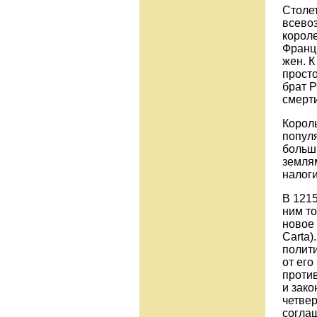
Столе
всево
короле
Франци
жен. К
просто
брат 
смерти
Корол
популя
больши
земля
налоги
В 121
ним т
новое
Carta
полит
от его
проти
и зако
четвер
согла