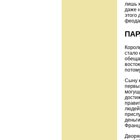
лишь х
даже н
этого
феода
ПА
Король
стало 
обещан
восток
потому
Сыну к
первы
могуще
дости
правит
людей,
прислу
деньги
Франц
Дворя