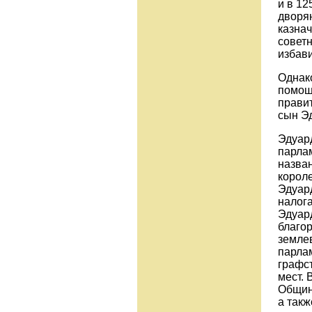
и в 12
дворян
казнач
советн
избави
Однако
помощ
правит
сын Эд
Эдуар
парлам
назван
короле
Эдуард
налога
Эдуар
благор
землев
парлам
графс
мест.
Общин
а такж