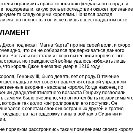
отели ограничить права короля как феодального лорда, и
е подозревали, какую роль впоследствии окажет признание
 документа следующими королями. Начался распад
лизма, но полностью он исчез лишь в шестнадцатом веке.
РЛАМЕНТ
 Джон подписал "Магна Карта" против своей воли, и скоро
очевидно, что он не собирался придерживаться данного
ия. Вассалы восстали и скоро вытеснили короля с юго-
а страны, но гражданской войны удалось избежать лишь
, что король Джон внезапно умер в 1216 году.
ороля, Генриху III, было девять лет от роду. В течение
х шестнадцати лет своего правления страной управляли
ственные дворяне - вассалы короля. Когда наконец по
жении двадцатипятилетнего возраста Генриху позволили
ь самому, было очевидно, что он хотел быть независимым 
 которые так долго контролировали его поступки. Он
шивался к советам своих иностранных друзей и тратил
 государства на поддержку папы в войнах в Сицилии и
ии.
не порядком расстроились таким поведением своего корол