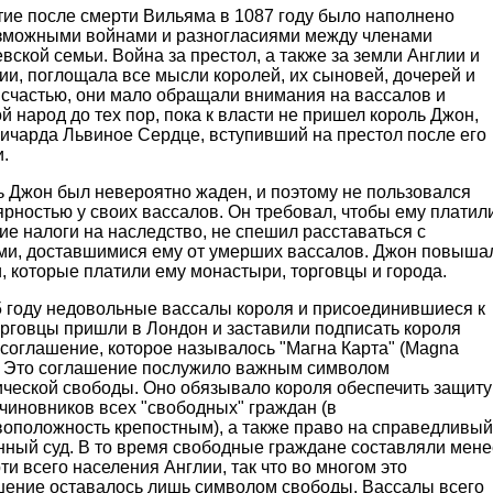
тие после смерти Вильяма в 1087 году было наполнено
зможными войнами и разногласиями между членами
вской семьи. Война за престол, а также за земли Англии и
и, поглощала все мысли королей, их сыновей, дочерей и
 счастью, они мало обращали внимания на вассалов и
й народ до тех пор, пока к власти не пришел король Джон,
Ричарда Львиное Сердце, вступивший на престол после его
.
ь Джон был невероятно жаден, и поэтому не пользовался
рностью у своих вассалов. Он требовал, чтобы ему платил
е налоги на наследство, не спешил расставаться с
ми, доставшимися ему от умерших вассалов. Джон повыша
, которые платили ему монастыри, торговцы и города.
5 году недовольные вассалы короля и присоединившиеся к
орговцы пришли в Лондон и заставили подписать короля
 соглашение, которое называлось "Магна Карта" (Magna
). Это соглашение послужило важным символом
ической свободы. Оно обязывало короля обеспечить защиту
 чиновников всех "свободных" граждан (в
воположность крепостным), а также право на справедливый
нный суд. В то время свободные граждане составляли мене
ти всего населения Англии, так что во многом это
шение оставалось лишь символом свободы. Вассалы всего