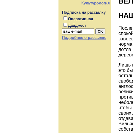
ВЕ
Культурология
Подписка на рассылку
НА
Оперативная
Дайджест
После
споко
Подробнее о рассылке
завое
норма
дотла
дереве
Лишь 
это бы
осталь
свобо
англос
велики
проти
неболь
чтобы 
своих 
отдава
Вильям
собст