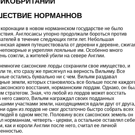
ЛИКОБРИТАНИИ
ШЕСТВИЕ НОРМАННОВ
 коронации в новом норманнском государстве не было
йствия. Англосаксы упорно продолжали бороться против
вателей в течение следующих пяти лет. Небольшая
ннская армия путешествовала от деревни к деревне, сжига
 непокорные и укрепляя лояльные им. Особенно много
нь сожгли, а жителей убили на севере Англии.
немногие саксонские лорды сохранили свое имущество, и
ли те, кто сразу же присягнул на верность Вильяму. Все
ные остались буквально ни с чем. Вильям раздавал
дные земли, которых становилось все больше после каждог
аксонского восстания, норманнским лордам. Однако, он бы
м стратегом. Зная, что любой из лордов может восстать
в него самого, Вильям награждал своих подданных
шими участками земли, находящимися вдали друг от друга
ни один из лордов не смог достаточно быстро собрать всех
людей в одном месте. Половину всех саксонских земель он
л норманнам, четверть - церкви, а остальное оставлял себе
, как и короли Англии после него, считал ее личной
венностью.