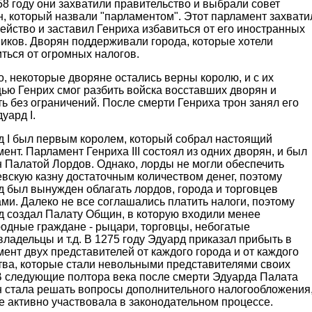
58 году они захватили правительство и выбрали совет
, который назвали "парламентом". Этот парламент захвати
ейство и заставил Генриха избавиться от его иностранных
иков. Дворян поддерживали города, которые хотели
ться от огромных налогов.
, некоторые дворяне остались верны королю, и с их
ью Генрих смог разбить войска восставших дворян и
ь без ограничений. После смерти Генриха трон занял его
уард I.
д I был первым королем, который собрал настоящий
ент. Парламент Генриха III состоял из одних дворян, и был
 Палатой Лордов. Однако, лорды не могли обеспечить
вскую казну достаточным количеством денег, поэтому
 был вынужден облагать лордов, города и торговцев
ми. Далеко не все соглашались платить налоги, поэтому
д создал Палату Общин, в которую входили менее
одные граждане - рыцари, торговцы, небогатые
ладельцы и т.д. В 1275 году Эдуард приказал прибыть в
ент двух представителей от каждого города и от каждого
тва, которые стали невольными представителями своих
 В следующие полтора века после смерти Эдуарда Палата
 стала решать вопросы дополнительного налогообложения
е активно участвовала в законодательном процессе.