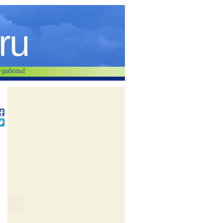
.ru
е работы!