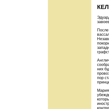
КЕЛ
Эдуард
завое
После
вассал
Незави
покори
западн
графст
Англи
сообра
них бу
провоз
пор ст
принц
Мария 
убежде
котор
иност
контро