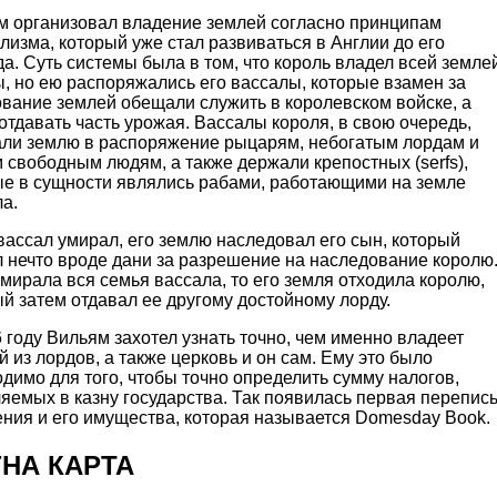
м организовал владение землей согласно принципам
изма, который уже стал развиваться в Англии до его
а. Суть системы была в том, что король владел всей земле
, но ею распоряжались его вассалы, которые взамен за
ование землей обещали служить в королевском войске, а
отдавать часть урожая. Вассалы короля, в свою очередь,
али землю в распоряжение рыцарям, небогатым лордам и
 свободным людям, а также держали крепостных (serfs),
ые в сущности являлись рабами, работающими на земле
а.
вассал умирал, его землю наследовал его сын, который
 нечто вроде дани за разрешение на наследование королю
мирала вся семья вассала, то его земля отходила королю,
й затем отдавал ее другому достойному лорду.
 году Вильям захотел узнать точно, чем именно владеет
 из лордов, а также церковь и он сам. Ему это было
димо для того, чтобы точно определить сумму налогов,
яемых в казну государства. Так появилась первая перепис
ения и его имущества, которая называется Domesday Book.
НА КАРТА