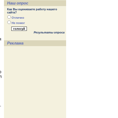
Наш опрос
Как Вы оцениваете работу нашего
сайта?
Отлично
Не помог
Результаты опроса
я
Реклама
о
л
,
.