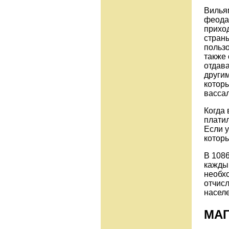
Вилья
феодал
приход
страны
польз
также 
отдав
другим
котор
вассал
Когда 
платил
Если у
которы
В 1086
каждый
необхо
отчисл
насел
МАГ