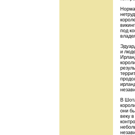
Норма
нетруд
короле
викин
под ко
владе
Эдуард
и люде
Ирлан
короли
резул
террит
продол
ирланд
незав
В Шот
короли
они бы
веку в
контро
небол
незав