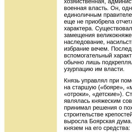
хозяйственная, админис
военная власть. Он, одн
единоличным правителем
еще не приобрела отчет
характера. Существова
замещения великокняжес
наследование, насильст
избрание вечем. Послед
вспомогательный характ
обычно лишь подкрепля
узурпацию им власти.
Князь управлял при по
на старшую («бояре», «
«отроки», «детские»). 
являлась княжеским сов
принимал решения о пох
строительстве крепостей
выросла Боярская дума
князем на его средства: