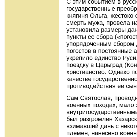
С этим событием в русс
государственные преобр
княгиня Ольга, жестоко
смерть мужа, провела н
установила размеры дан
пункты ее сбора («пого
упорядоченным сбором 
погостов в постоянные 
укрепило единство Руси
поездку в Царьград (Кон
христианство. Однако п
качестве государственно
противодействия ее сын
Сам Святослав, провод
военных походах, мало
внутригосударственными
был разгромлен Хазарски
взимавший дань с некот
племен, нанесено воен