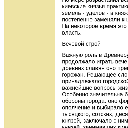
киевские князья практи
земель - уделов - в кн
постепенно заменяли кн
На некоторое время это
власть.
Вечевой строй
Важную роль в Древнеру
продолжало играть вече
древних славян оно пре
горожан. Решающее сло
принадлежало городской
важнейшие вопросы жиз
Особенно значительна б
обороны города: оно ф
ополчение и выбирало е
тысяцкого, сотских, дес
князей, заключало с ним
князей, занимавших киев