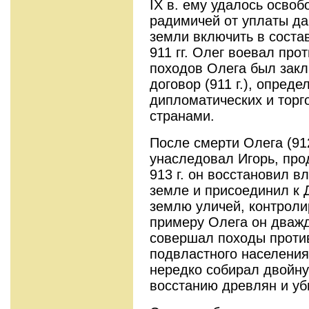
IX в. ему удалось освоб
радимичей от уплаты дан
земли включить в соста
911 гг. Олег воевал про
походов Олега был закл
договор (911 г.), опред
дипломатических и торг
странами.
После смерти Олега (912
унаследовал Игорь, про
913 г. он восстановил в
земле и присоединил к 
землю уличей, контроли
примеру Олега он дважды 
совершал походы против
подвластного населения
нередко собирал двойну
восстанию древлян и уби