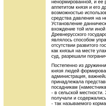
ненормированной, и ее 
аппетитом князя и его д
возможностью использов
средства давления на н
Установление данничес
вхождение той или иной
Древнерусского государ
являлось способом упра
отсутствии развитого го
как князья на месте ул
суд, разрешали пограни
Постепенно из дружинни
князя людей формирова
администрация, важнейш
принадлежала представи
посадникам (наместника
- в сельской местности.
получали и содержались
- так называемого корм