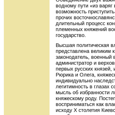
водному пути «из варяг 
возможность приступить
прочих восточнославянс
длительный процесс ко
племенных княжений во
государство.
Высшая политическая вл
представлена великим к
законодатель, военный 
администратор и верхов
первых русских князей, 
Рюрика и Олега, княжес
индивидуально наследст
легитимность в глазах 
мысль об избранности 
княжескому роду. Посте
восприниматься как вла
исходу X столетия Киев