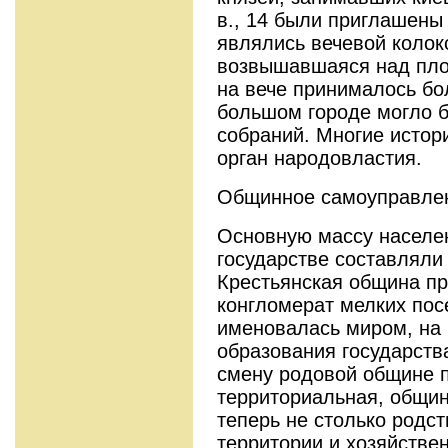
в., 14 были приглашены
являлись вечевой колок
возвышавшаяся над пло
на вече принималось бо
большом городе могло б
собраний. Многие истор
орган народовластия.
Общинное самоуправле
Основную массу населе
государстве составляли
Крестьянская община п
конгломерат мелких пос
именовалась миром, на 
образования государств
смену родовой общине 
территориальная, общи
теперь не столько родст
территории и хозяйстве