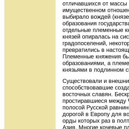
отличавшихся от массы
имущественном отношен
выбирало вождей (князе
образования государств
отдельные племенные к
князей опиралась на си
градопоселений, некото
превратились в настоя
Племенные княжения бы
образованиями, а плем
князьями в подлинном с
Существовали и внешни
способствовавшие созда
восточных славян. Беск
простиравшиеся между 
полосой Русской равнин
дорогой в Европу для в
орды которых раз в пол
Азия. Многие кочевые п