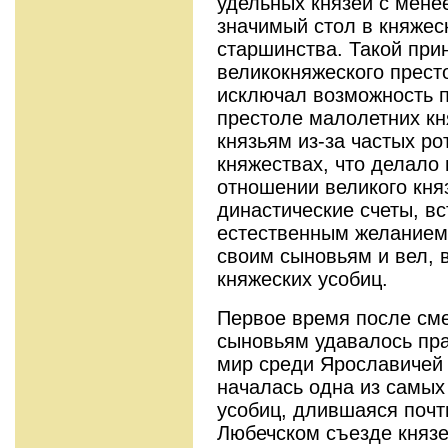
удельных князей с мене
значимый стол в княжес
старшинства. Такой пр
великокняжеского прест
исключал возможность 
престоле малолетних кн
князьям из-за частых ро
княжествах, что делало
отношении великого кня
династические счеты, вс
естественным желанием 
своим сыновьям и вел, в
княжеских усобиц.
Первое время после сме
сыновьям удавалось пра
мир среди Ярославичей 
началась одна из самых
усобиц, длившаяся почти
Любечском съезде князе