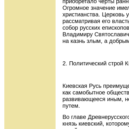
приобретало черты ран
Огромное значение име
христианства. Церковь у
рассматривая его власть
собор русских епископо
Владимиру Святославичу
на казнь злым, а добры
2. Политический строй 
Киевская Русь преимущ
как самобытное обществ
развивающееся иным, н
путем.
Во главе Древнерусског
князь киевский, которо