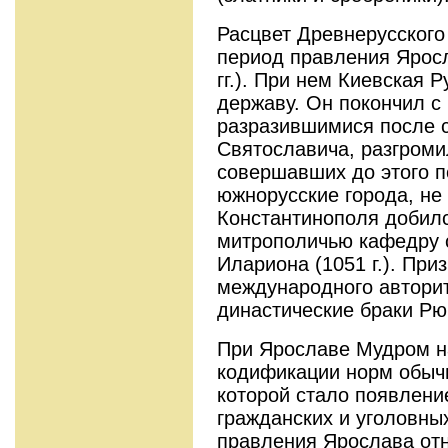
Расцвет Древнерусского
период правления Ярос
гг.). При нем Киевская 
державу. Он покончил с
разразившимися после 
Святославича, разгромил
совершавших до этого п
южнорусские города, н
Константинополя добилс
митрополичью кафедру 
Илариона (1051 г.). При
международного авторит
династические браки Рю
При Ярославе Мудром н
кодификации норм обычн
которой стало появлени
гражданских и уголовны
правления Ярослава отн