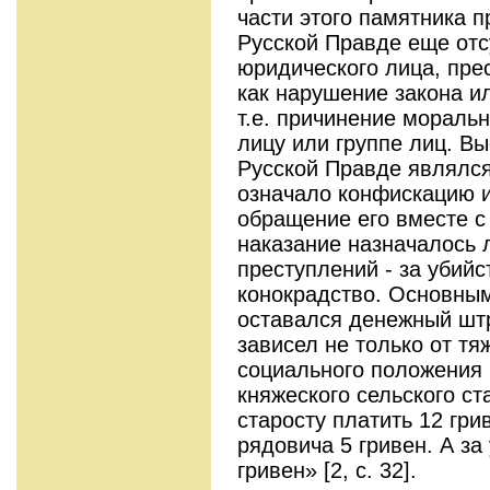
части этого памятника 
Русской Правде еще отс
юридического лица, пре
как нарушение закона ил
т.е. причинение мораль
лицу или группе лиц. В
Русской Правде являлся
означало конфискацию 
обращение его вместе с
наказание назначалось 
преступлений - за убийс
конокрадство. Основны
оставался денежный штр
зависел не только от тяж
социального положения 
княжеского сельского ст
старосту платить 12 гри
рядовича 5 гривен. А за
гривен» [2, c. 32].