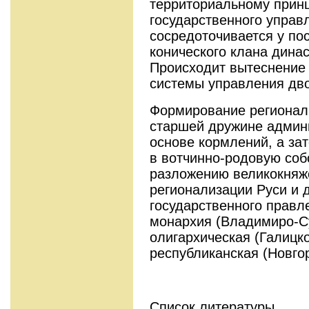
территориальному прин
государственного управ
сосредоточивается у по
конического клана дина
Происходит вытеснение
системы управления дво
Формирование регионал
старшей дружине админ
основе кормлений, а за
в вотчинно-родовую соб
разложению великокняж
регионализации Руси и
государственного правл
монархия (Владимиро-Су
олигархическая (Галицк
республиканская (Новгор
Список литературы