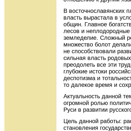
В восточнославянских п
власть вырастала в усл
общин. Главное богатст
лесов и неплодородные
земледелие. Сложный р
множество болот делал
не способствовали разв
сильная власть родовых
преодолеть все эти труд
глубокие истоки россий
деспотизма и тотальнос
то далекое время и сох
Актуальность данной те
огромной ролью политич
Руси в развитии русског
Цель данной работы: ра
становления государств