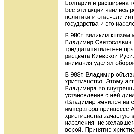
Болгарии и расширена т
Все эти акции явились 
политики и отвечали ин
государства и его насел
В 980г. великим князем 
Владимир Святославич.
тридцатипятилетнее пра
расцвета Киевской Руси
внимания уделял оборон
В 988г. Владимир объяв
христианство. Этому ак
Владимира во внутренни
установление с ней дин
(Владимир женился на с
императора принцессе А
христианства зачастую 
населения, не желавшег
верой. Принятие христи