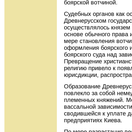
боярской вотчиной.
Судебных органов как о
Древнерусском государс
осуществлялось князем 
основе обычного права 
мере становления вотчи
оформления боярского 
боярского суда над зав
Превращение христианс
религию привело к появ
юрисдикции, распростра
Образование Древнерусс
повлекло за собой нем
племенных княжений. Ме
вассальной зависимости 
сводившейся к уплате д
предприятиях Киева.
По мере разрастания ве