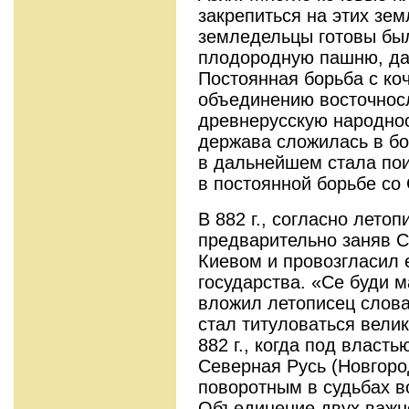
закрепиться на этих зем
земледельцы готовы был
плодородную пашню, да
Постоянная борьба с ко
объединению восточнос
древнерусскую народнос
держава сложилась в бо
в дальнейшем стала по
в постоянной борьбе со
В 882 г., согласно летоп
предварительно заняв С
Киевом и провозгласил 
государства. «Се буди м
вложил летописец слова
стал титуловаться вели
882 г., когда под власт
Северная Русь (Новгоро
поворотным в судьбах в
Объединение двух важн