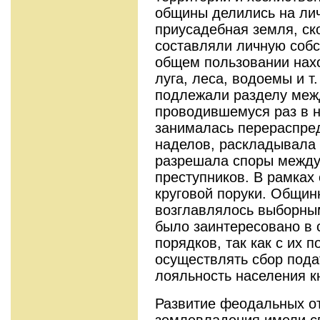
общины делились на ли
приусадебная земля, ск
составляли личную собс
общем пользовании нах
луга, леса, водоемы и т
подлежали разделу меж
проводившемуся раз в н
занималась перераспре
наделов, раскладывала
разрешала споры между
преступников. В рамках
круговой поруки. Общи
возглавлялось выборным
было заинтересовано в
порядков, так как с их 
осуществлять сбор пода
лояльность населения к
Развитие феодальных от
землевладения имели с