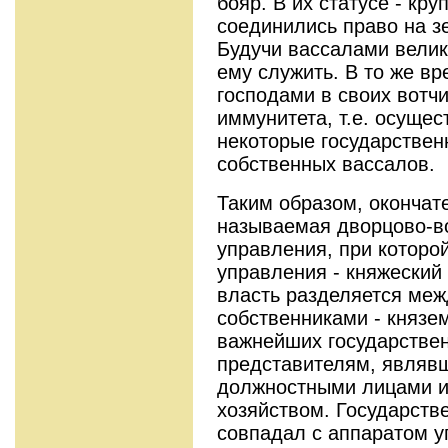
бояр. В их статусе - кру
соединились право на з
Будучи вассалами велик
ему служить. В то же в
господами в своих вотч
иммунитета, т.е. осуще
некоторые государствен
собственных вассалов.
Таким образом, окончат
называемая дворцово-в
управления, при которо
управления - княжеский 
власть разделяется ме
собственниками - князе
важнейших государствен
представителям, являв
должностными лицами 
хозяйством. Государств
совпадал с аппаратом у