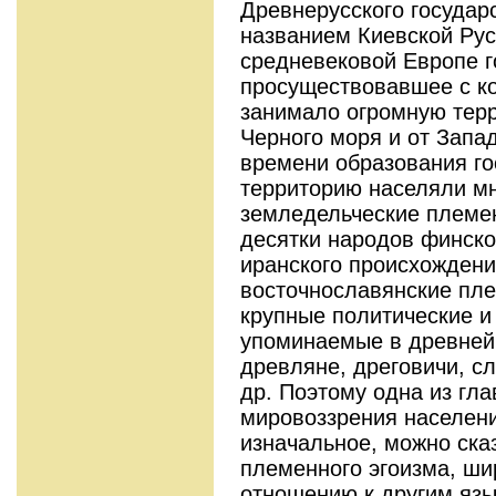
Древнерусского государс
названием Киевской Рус
средневековой Европе г
просуществовавшее с кон
занимало огромную терр
Черного моря и от Запад
времени образования го
территорию населяли м
земледельческие племен
десятки народов финског
иранского происхожден
восточнославянские пл
крупные политические и
упоминаемые в древней
древляне, дреговичи, сл
др. Поэтому одна из гл
мировоззрения населен
изначальное, можно сказ
племенного эгоизма, ши
отношению к другим язы