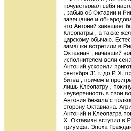
почувствовал себя нас
, забыв об Октавии и Р
завещание и обнародовал
что Антоний завещает б
Клеопатры , а также же
царскому обычаю. Естест
замашки встретили в Ри
Октавиан , начавший во
исполнителем воли сена
Антоний ускорили пригот
сентября 31 г. до Р. Х.
битва , причем в проиг
лишь Клеопатру , покин
неуверенность в свои во
Антония бежала с полко
сторону Октавиана. Агри
Антоний и Клеопатра поко
Х. Октавиан вступил в 
триумфа. Эпоха Граждан