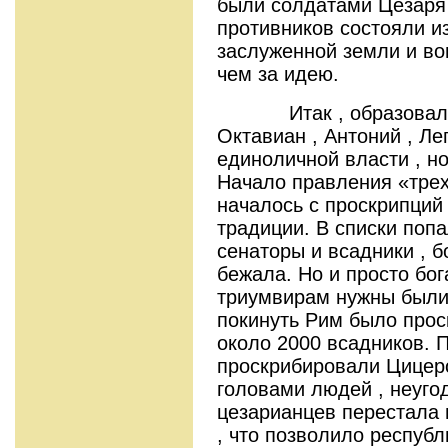
были солдатами Цезаря 
противников состояли и
заслуженной земли и во
чем за идею.
Итак , образовался 
Октавиан , Антоний , Ле
единоличной власти , но
Начало правления «тре
началось с проскрипций
традиции. В списки поп
сенаторы и всадники , 
бежала. Но и просто бог
триумвирам нужны были 
покинуть Рим было прос
около 2000 всадников. 
проскрибировали Цицер
головами людей , неуго
цезарианцев перестала
, что позволило респуб