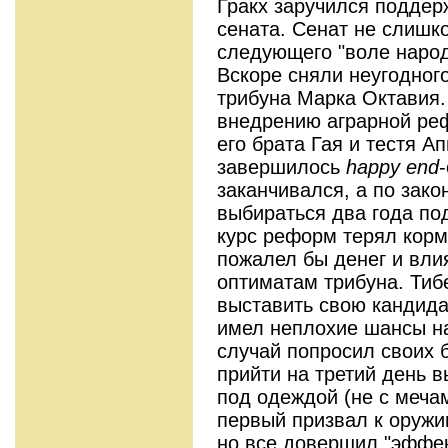
Гракх заручился поддер
сената. Сенат не слишк
следующего "воле наро
Вскоре сняли неугодног
трибуна Марка Октавия.
внедрению аграрной ре
его брата Гая и тестя А
завершилось
happy
end
заканчивался, а по зако
выбираться два года по
курс реформ терял кормч
пожалел бы денег и вли
оптиматам трибуна. Тиб
выставить свою кандид
имел неплохие шансы на
случай попросил своих 
прийти на третий день 
под одеждой (не с мечами
первый призвал к оружи
но все довершил "эффе