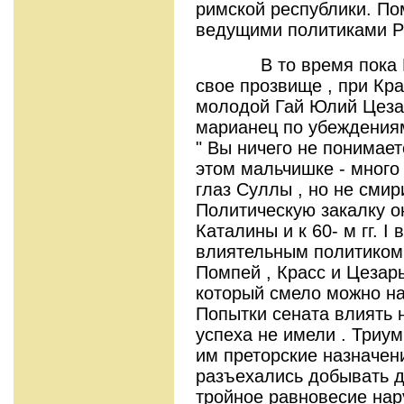
римской республики. По
ведущими политиками 
В то время пока Пом
свое прозвище , при Кр
молодой Гай Юлий Цезар
марианец по убеждениям
" Вы ничего не понимаете
этом мальчишке - много
глаз Суллы , но не сми
Политическую закалку о
Каталины и к 60- м гг. I
влиятельным политиком 
Помпей , Красс и Цезар
который смело можно на
Попытки сената влиять 
успеха не имели . Триу
им преторские назначен
разъехались добывать д
тройное равновесие нар