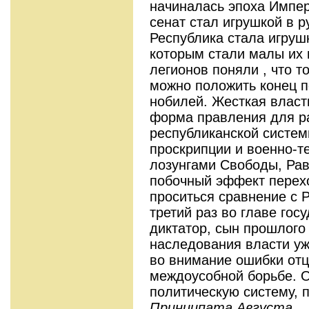
начиналась эпоха Импер
сенат стал игрушкой в р
Республика стала игрушк
которым стали малы их 
легионов поняли , что т
можно положить конец п
нобилей. Жесткая власт
форма правления для 
республиканской систем
проскрипции и военно-т
лозунгами Свободы, Рав
побочный эффект перехо
проситься сравнение с Р
третий раз во главе гос
диктатор, сын прошлого
наследования власти уж
во внимание ошибки отц
междоусобной борьбе. 
политическую систему,
Принципата Августа.