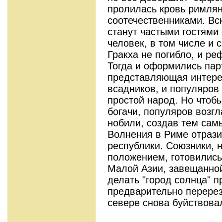
пролилась кровь римлян
соотечественниками. Вс
станут частыми гостями
человек, в том числе и 
Гракха не погибло, и р
Тогда и оформились парт
представляющая интере
всадников, и популяров
простой народ. Но чтоб
богачи, популяров возг
нобили, создав тем сам
Волнения в Риме отрази
республики. Союзники, 
положением, готовились
Малой Азии, завещанно
делать "город солнца" п
предварительно перерез
севере снова буйствова