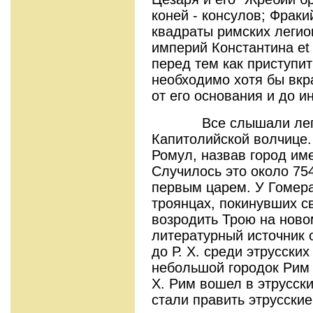
коней - консулов; Фрак
квадраты римских легио
империй Константина et 
перед тем как приступит
необходимо хотя бы вкр
от его основания и до и
Все слышали легенд
Капитолийской волчице
Ромул, назвав город им
Случилось это около 754-
первым царем. У Гомера
троянцах, покинувших св
возродить Трою на ново
литературный источник о 
до Р. Х. среди этрусски
небольшой городок Рим (
Х. Рим вошел в этрусски
стали править этрусски