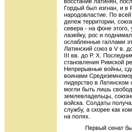
восстание латинян, пос
Гордый был изгнан, и в
народовластие. По всей
дележ территории, союз
севера - на фоне этого,
лазейку, рос и поднима
ослабленные галлами эт
Латинский союз в V в. д
III вв. до Р. Х. Послед
становления Римской ре
Непрерывные войны, с
воинами Средиземномор
лидерство в Латинском
могли быть лишь свобо
землевладельцы, союзн
войска. Солдаты получа
службу, а скорее как ко
на полях.
Первый сенат был о