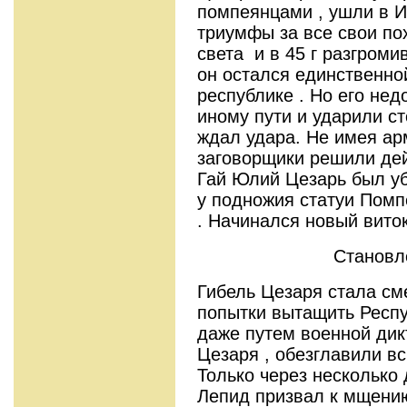
помпеянцами , ушли в И
триумфы за все свои по
света и в 45 г разгром
он остался единственно
республике . Но его не
иному пути и ударили ст
ждал удара. Не имея ар
заговорщики решили дей
Гай Юлий Цезарь был уб
у подножия статуи Помпе
. Начинался новый вито
Становл
Гибель Цезаря стала с
попытки вытащить Респу
даже путем военной дик
Цезаря , обезглавили в
Только через несколько 
Лепид призвал к мщени