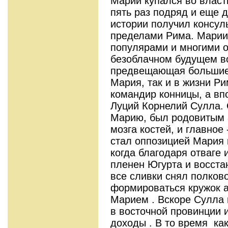
Марий купался во власт
пять раз подряд и еще 
истории получил консуль
пределами Рима. Марии
популярами и многими о
безоблачном будущем во
предвещающая большие 
Мария, так и в жизни Р
командир конницы, а вп
Луций Корнелий Сулла. 
Марию, был родовитым 
мозга костей, и главно
стал оппозицией Мария 
когда благодаря отваге
пленен Югурта и восста
все сливки снял полков
формироваться кружок а
Марием . Вскоре Сулла 
в восточной провинции и
доходы . В то время ка