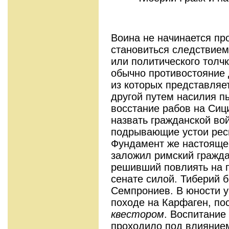
Воина не начинается пр
становиться следствием
или политического толчк
обычно противостояние 
из которых представляет
другой путем насилия пы
восстание рабов на Сицил
назвать гражданской вой
подрывающие устои респ
Фундамент же настояще
заложил римский гражда
решивший повлиять на п
сенате силой. Тиберий 
Семпрониев. В юности у
походе на Карфаген, по
квестором
. Воспитание
проходило под влиянием