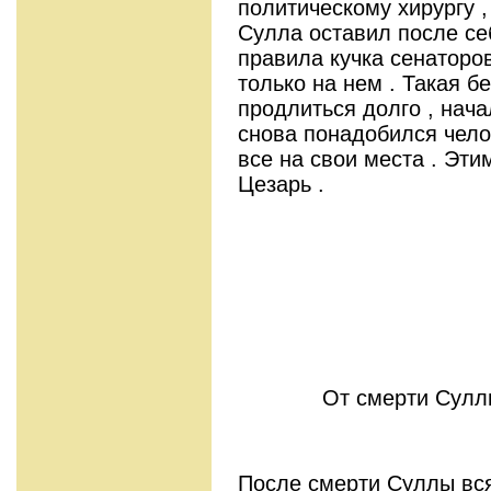
политическому хирургу ,
Сулла оставил после се
правила кучка сенаторо
только на нем . Такая б
продлиться долго , нача
снова понадобился чело
все на свои места . Эт
Цезарь .
От смерти Сулл
После смерти Суллы вс