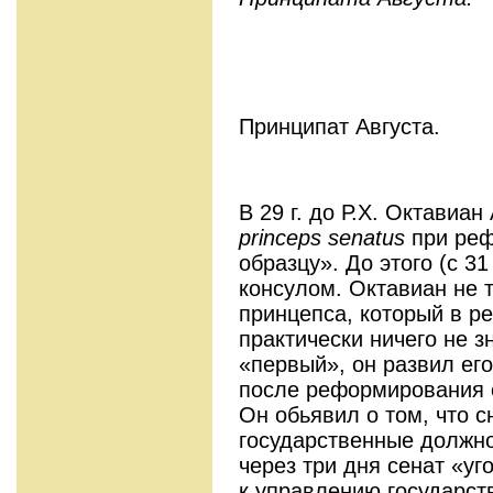
Принципат Августа.
В 29 г. до Р.Х. Октавиан
princeps
senatus
при реф
образцу». До этого (с 31
консулом. Октавиан не 
принцепса, который в р
практически ничего не з
«первый», он развил ег
после реформирования с
Он обьявил о том, что с
государственные должнос
через три дня сенат «у
к управлению государст