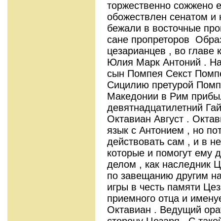
торжественно сожжено е
обожествлен сенатом и
бежали в восточные пров
сане пропреторов Обра
цезарианцев , во главе 
Юлия Марк Антоний . Н
сын Помпея Секст Помп
Сицилию претурой Помпе
Македонии в Рим приб
девятнадцатилетний Гай
Октавиан Август . Окта
язык с Антонием , но по
действовать сам , и в н
которые и помогут ему 
делом , как наследник 
по завещанию другим н
игры в честь памяти Цез
приемного отца и имену
Октавиан . Ведущий ора
сторону Цезаря . С тако