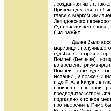
, созданная им , а такж
Причем сделали это бы
главе с Марком Эмилие
Лепидовского переворот
Сулланских ветеранов ,
был разбит.
Далее было восстан
марианца , получившего
судьбы! Сертория из пр
Помпей (Великий) , кот
во времена триумвирата
Помпей , тоже будет соп
Испании , а позже Сици
г. до Р. Х. в Капуе , в г
произошло восстание ра
предводительством Спа
подгадано в точное мест
противоречия в Риме бы
Восстание Спартака ст