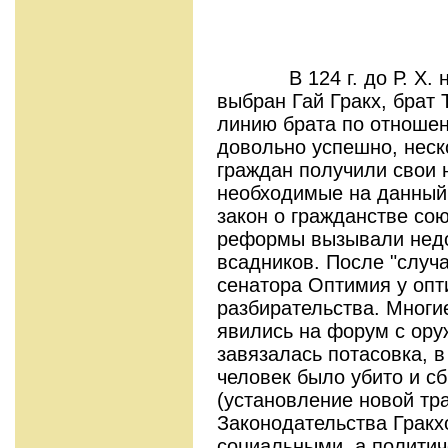
В 124 г. до Р. Х. н
выбран Гай Гракх, брат
линию брата по отношен
довольно успешно, неско
граждан получили свои 
необходимые на данный
закон о гражданстве сою
реформы вызывали недо
всадников. После "случ
сенатора Оптимия у опт
разбирательства. Многи
явились на форум с ору
завязалась потасовка, в
человек было убито и с
(установление новой тр
Законодательства Гракх
социальными, а политич