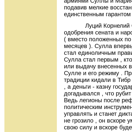
армиями Суллы и Мария 
подавив мелкие восстан
единственным гарантом 
Луций Корнелий Сул
одобрения сената и на
( вместо положенных по
месяцев ). Сулла вперв
стал единоличным правит
Сулла стал первым , кто
или выдачу внесенных в
Сулле и его режиму . П
традиции кидали в Тибр
, а деньги - казну госуд
догадывался , что рубит 
Ведь легионы после ре
политическим инструмент
управлять и станет дик
не грозило , он вскоре 
свою силу и вскоре буде