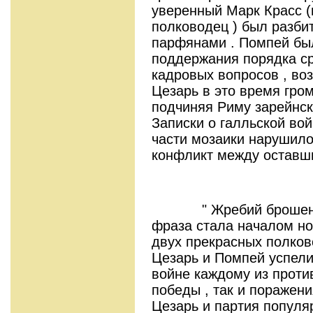
уверенный Марк Красс 
полководец ) был разбит
парфянами . Помпей бы
поддержания порядка с
кадровых вопросов , во
Цезарь в это время гром
подчиняя Риму зарейнск
Записки о галльской вой
части мозаики нарушило
конфликт между оставш
" Жребий брошен! Ру
фраза стала началом но
двух прекрасных полково
Цезарь и Помпей успели 
войне каждому из проти
победы , так и поражени
Цезарь и партия популя