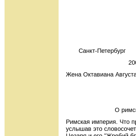
Санкт-Петербург
20
Жена Октавиана Августа
О римс
Римская империя. Что п
услышав это словосоче
Цезаря и его "Жребий б