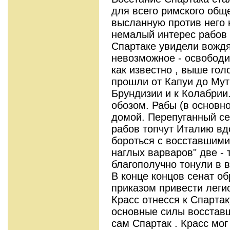
для всего римского обще
высланную против него к
немалый интерес рабов 
Спартаке увидели вождя
невозможное - освободи
как известно , выше го
прошли от Капуи до Мут
Брундизии и к Колабрии
обозом. Рабы (в основн
домой. Перепуганный се
рабов топчут Италию вд
бороться с восставшими
наглых варваров" две - 
благополучно тонули в 
В конце концов сенат об
приказом привести леги
Красс отнесся к Спартак
основные силы восставш
сам Спартак . Красс мог