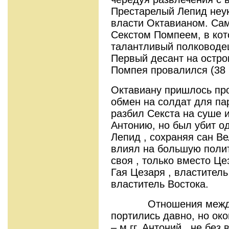
Престарелый Лепид неук
власти Октавианом. Сам
Секстом Помпеем, в кот
талантливый полководе
Первый десант на остро
Помпея провалился (38 г
Октавиану пришлось про
обмен на солдат для па
разбил Секста на суше 
Антонию, но был убит о
Лепид , сохраняя сан Ве
влиял на большую полит
своя , только вместо Ц
Гая Цезаря , властитель
властитель Востока.
Отношения между О
портились давно, но око
– м гг. Антоний , не без