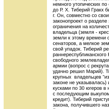
немного утопических по 
до Р. Х. Тиберий Гракх 
г. Он, совместно со св
законопроект о разделе
ограничения на количес
владельца (земля - крес
земли к этому времени 
сенаторов, а мелкое з
свой упадок. Тиберий р
раннереспубликанского 
свободного землевладел
армии (вопрос с рекрут
удачно решил Марий). Т
крупных владельцев "из
законе не указывалась)
кусками по 30 югеров в
с последующим выкупом е
кредит). Тиберий присту
закона, получившего на