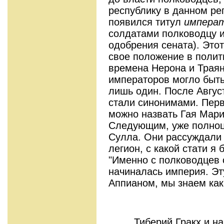
республику в данном ре
появился титул
импера
солдатами полководцу и
одобрения сената). Это
свое положение в полит
времена Нерона и Траян
императоров могло быть
лишь один. После Авгус
стали синонимами. Пер
можно назвать Гая Мари
Следующим, уже полноц
Сулла. Они рассуждали 
легион, с какой стати я
"Именно с полководцев 
начиналась империя. Эт
Аппианом, мы знаем как
Тиберий Гракх и н