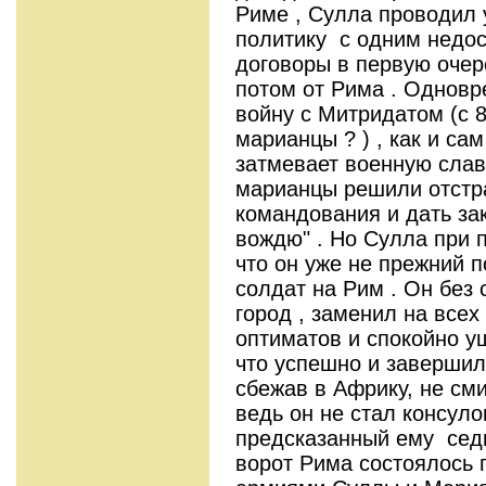
Риме , Сулла проводил
политику с одним недос
договоры в первую очер
потом от Рима . Однов
войну с Митридатом (с 8
марианцы ? ) , как и са
затмевает военную слав
марианцы решили отстр
командования и дать за
вождю" . Но Сулла при 
что он уже не прежний 
солдат на Рим . Он без
город , заменил на все
оптиматов и спокойно у
что успешно и завершил к
сбежав в Африку, не сми
ведь он не стал консул
предсказанный ему седьмо
ворот Рима состоялось 