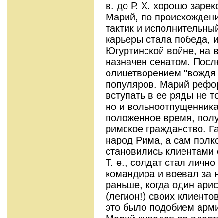
в. до Р. Х. хорошо заре
Марий, по происхожден
тактик и исполнительны
карьеры стала победа, 
Югуртинской войне, на 
назначен сенатом. Посл
олицетворением "вождя 
популяров. Марий рефо
вступать в ее ряды не т
но и вольноотпущенника
положенное время, полу
римское гражданство. Га
народ Рима, а сам полк
становились клиентами 
Т. е., солдат стал лично
командира и воевал за 
раньше, когда один ари
(легион!) своих клиенто
это было подобием арми