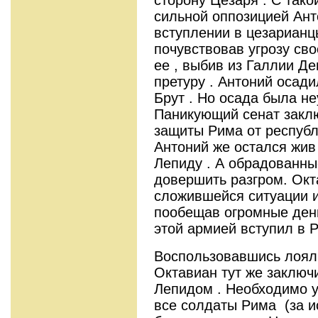
сильной оппозицией Ант
вступлении в цезарианц
почувствовав угрозу сво
ее , выбив из Галлии Д
претуру . Антоний осади
Брут . Но осада была не
Паникующий сенат закл
защиты Рима от республ
Антоний же остался жив
Лепиду . А обрадованн
довершить разгром. Окт
сложившейся ситуации и
пообещав огромные деньг
этой армией вступил в 
Воспользовавшись лояль
Октавиан тут же заключ
Лепидом . Необходимо у
все солдаты Рима (за и