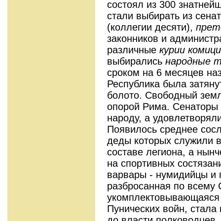
состоял из 300 знатней
стали выбирать из сена
(коллегии десяти),
прет
законников и администр
различные
курии комиц
выбирались
народные 
сроком на 6 месяцев на
Республика была затяну
болото. Свободный зем
опорой Рима. Сенаторы 
народу, а удовлетворяли
Появилось среднее сос
деды которых служили в
составе легиона, а нынч
на спортивных состязани
варвары - нумидийцы и 
разбросанная по всему
укомплектовывающаяся 
Пунических войн, стала
до власти полководцев