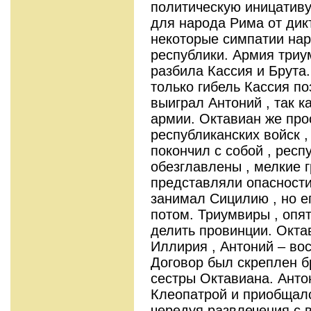
политическую иницативу
для народа Рима от дик
некоторые симпатии нар
республики. Армия триу
разбила Кассия и Брута
только гибель Кассия по
выиграл Антоний , так к
армии. Октавиан же про
республиканских войск ,
покончил с собой , рес
обезглавлены , мелкие 
представляли опасности
занимал Сицилию , но е
потом. Триумвиры , опят
делить провинции. Окта
Иллирия , Антоний – вос
Договор был скреплен б
сестры Октавиана. Анто
Клеопатрой и приобщалс
чередуя развлечения с 