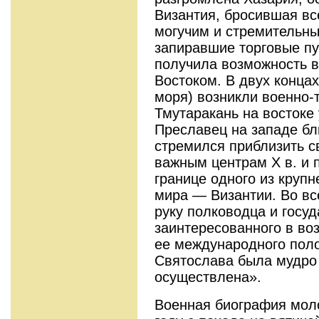
Византия, бросившая вс
могучим и стремительны
запиравшие торговые пу
получила возможность в
Востоком. В двух концах
моря) возникли военно
Тмутаракань на востоке 
Преславец на западе бл
стремился приблизить с
важным центрам X в. и 
границе одного из круп
мира — Византии. Во вс
руку полководца и госуд
заинтересованного в во
ее международного пол
Святослава была мудро
осуществлена».
Военная биография моло