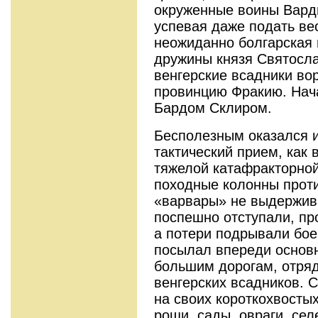
окруженные воины Вард
успевая даже подать вес
неожиданно болгарская 
дружины князя Святосла
венгерские всадники во
провинцию Фракию. Нач
Бардом Склиром.
Бесполезным оказался 
тактический прием, как
тяжелой катафракторной
походные колонны прот
«варвары» не выдержив
поспешно отступали, пр
а потери подрывали бое
посылал впереди основн
большим дорогам, отря
венгерских всадников. 
на своих короткохвосты
рощи, сады, овраги, се