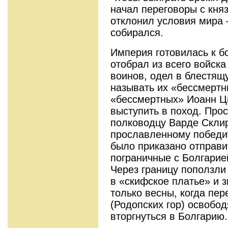
начал переговоры с кня
отклонил условия мира 
собирался.
Империя готовилась к б
отобрал из всего войск
воинов, одел в блестящ
называть их «бессмертн
«бессмертных» Иоанн Ц
выступить в поход. Про
полководцу Варде Склир
прославленному победи
было приказано отправи
пограничные с Болгарие
Через границу поползли
в «скифское платье» и 
только весны, когда пе
(Родопских гор) освобод
вторгнуться в Болгарию.