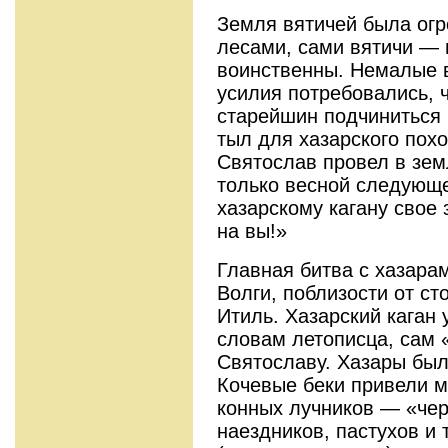
Земля вятичей была ог
лесами, сами вятичи —
воинственны. Немалые 
усилия потребовались, 
старейшин подчиниться 
тыл для хазарского пох
Святослав провел в зем
только весной следующе
хазарскому кагану свое
на вы!»
Главная битва с хазара
Волги, поблизости от с
Итиль. Хазарский каган 
словам летописца, сам 
Святославу. Хазары был
Кочевые беки привели 
конных лучников — «чер
наездников, пастухов и