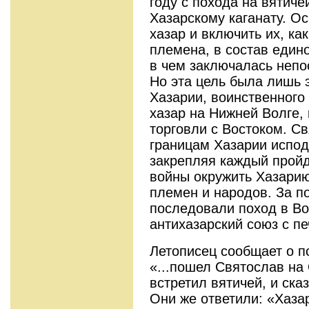
году с похода на вятиче
Хазарскому каганату. Ос
хазар и включить их, ка
племена, в состав едино
в чем заключалась непо
Но эта цель была лишь 
Хазарии, воинственного 
хазар на Нижней Волге,
торговли с Востоком. С
границам Хазарии испод
закрепляя каждый пройд
войны окружить Хазари
племен и народов. За п
последовали поход в В
антихазарский союз с пе
Летописец сообщает о п
«...пошел Святослав на 
встретил вятичей, и ска
Они же ответили: «Хазар