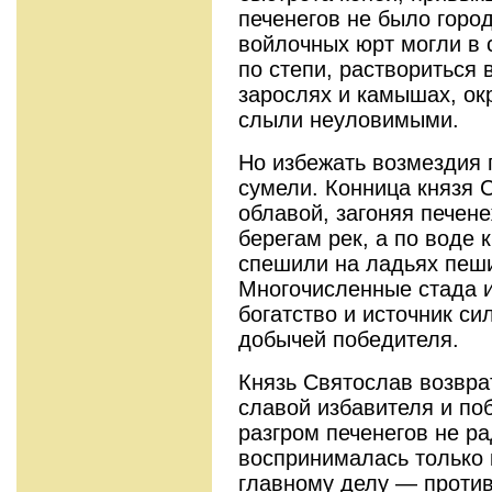
печенегов не было город
войлочных юрт могли в 
по степи, раствориться в
зарослях и камышах, ок
слыли неуловимыми.
Но избежать возмездия 
сумели. Конница князя 
облавой, загоняя печен
берегам рек, а по воде
спешили на ладьях пеши
Многочисленные стада и
богатство и источник си
добычей победителя.
Князь Святослав возвра
славой избавителя и по
разгром печенегов не ра
воспринималась только 
главному делу — против