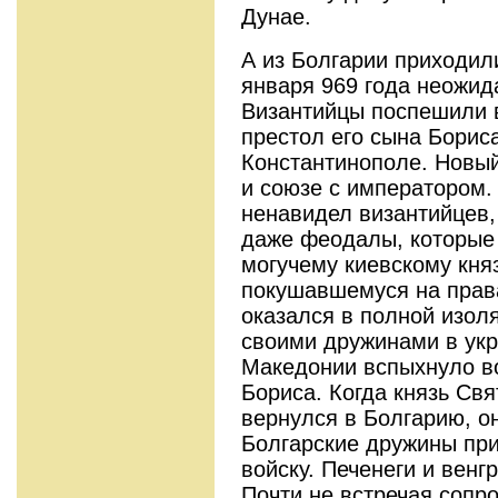
Дунае.
А из Болгарии приходил
января 969 года неожид
Византийцы поспешили в
престол его сына Борис
Константинополе. Новый
и союзе с императором.
ненавидел византийцев,
даже феодалы, которые
могучему киевскому кня
покушавшемуся на права
оказался в полной изол
своими дружинами в укр
Македонии вспыхнуло в
Бориса. Когда князь Свя
вернулся в Болгарию, о
Болгарские дружины при
войску. Печенеги и венг
Почти не встречая сопр