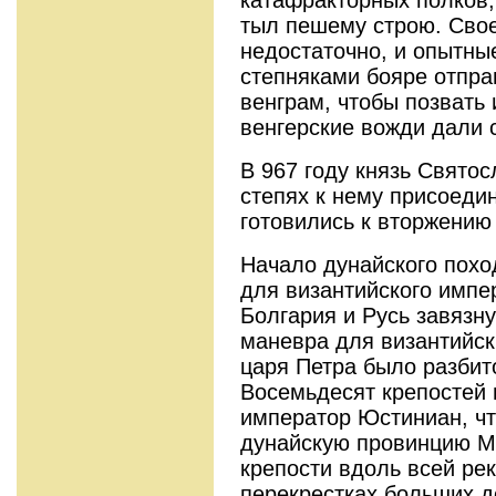
тыл пешему строю. Сво
недостаточно, и опытны
степняками бояре отпра
венграм, чтобы позвать
венгерские вожди дали 
В 967 году князь Святос
степях к нему присоеди
готовились к вторжению
Начало дунайского пох
для византийского импе
Болгария и Русь завязну
маневра для византийск
царя Петра было разбит
Восемьдесят крепостей 
император Юстиниан, чт
дунайскую провинцию М
крепости вдоль всей рек
перекрестках больших д