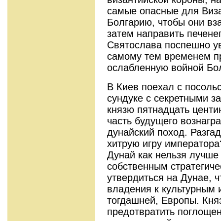
самые опасные для Виз
Болгарию, чтобы они вз
затем направить печенег
Святослава поспешно ув
самому тем временем пр
ослабленную войной Бо
В Киев поехал с посоль
сундуке с секретными з
князю пятнадцать цент
часть будущего вознагр
дунайский поход. Разга
хитрую игру императора
Дунай как нельзя лучше
собственным стратегиче
утвердиться на Дунае, 
владения к культурным 
тогдашней, Европы. Кня
предотвратить поглоще