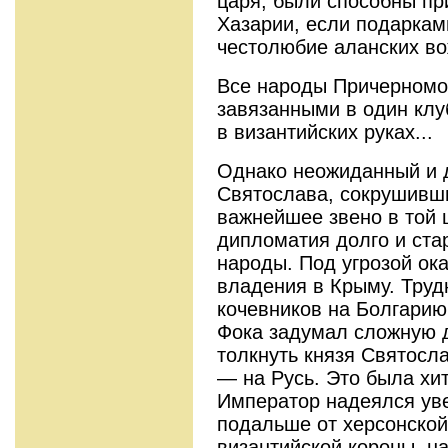
царя, были способны п
Хазарии, если подаркам
честолюбие аланских во
Все народы Причерномо
завязанными в один клуб
в византийских руках...
Однако неожиданный и д
Святослава, сокрушивш
важнейшее звено в той 
дипломатия долго и ста
народы. Под угрозой ок
владения в Крыму. Труд
кочевников на Болгарию
Фока задумал сложную 
толкнуть князя Святосла
— на Русь. Это была хит
Император надеялся уве
подальше от херсонско
византийской короны, н