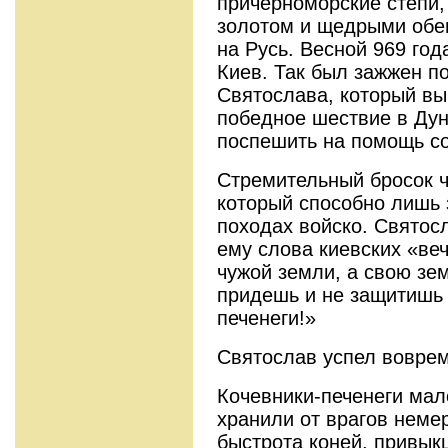
причерноморские степи,
золотом и щедрыми обе
на Русь. Весной 969 го
Киев. Так был зажжен п
Святослава, который вы
победное шествие в Дун
поспешить на помощь со
Стремительный бросок ч
который способно лишь 
походах войско. Святос
ему слова киевских «ве
чужой земли, а свою зе
придешь и не защитишь 
печенеги!»
Святослав успел воврем
Кочевники-печенеги мал
хранили от врагов неме
быстрота коней, привык