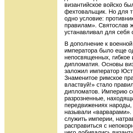
византийское войско бы
фехтовальщик. Но для т
одно условие: противни
правилам». Святослав 
устанавливал для себя с
В дополнение к военной
императора было еще о
непосвященных, гибкое 
дипломатия. Основы ви
заложил император Юсти
Знаменитое римское пр
властвуй!» стало прави
дипломатов. Империю со
разрозненные, находящ
передвижениях народы, 
называли «варварами».
служить империи, натрав
расправиться с непокор
чего добивались визант