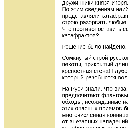
дружинники князя Игоря
По этим сведениям наи
представляли катафракт
строю разорвать любые 
Что противопоставить 
катафрактов?
Решение было найдено.
Сомкнутый строй русск
пехоты, прикрытый дли
крепостная стена! Глуб
который разобьются вол
На Руси знали, что виз
предпочитают фланговы
обходы, неожиданные на
этих опасных приемов 
многочисленная конница
от внезапных нападений
катафракторных полков,