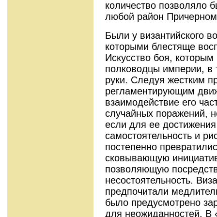
количество позволяло б
любой район Причерном
Были у византийского во
которыми блестяще восп
Искусство боя, которым
полководцы империи, в 
руки. Следуя жестким п
регламентирующим движ
взаимодействие его час
случайных поражений, н
если для ее достижения
самостоятельность и ри
постепенно превратилис
сковывающую инициатив
позволяющую посредств
несостоятельность. Виз
предпочитали медлитель
было предусмотрено зар
для неожиданностей. В 