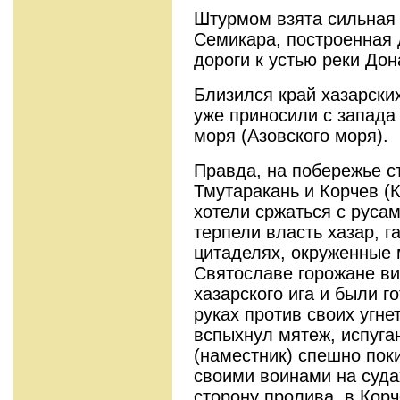
Штурмом взята сильная 
Семикара, построенная 
дороги к устью реки Дона
Близился край хазарски
уже приносили с запада
моря (Азовского моря).
Правда, на побережье с
Тмутаракань и Корчев (К
хотели сржаться с руса
терпели власть хазар, г
цитаделях, окруженные 
Святославе горожане ви
хазарского ига и были г
руках против своих угне
вспыхнул мятеж, испуга
(наместник) спешно пок
своими воинами на суда
сторону пролива, в Корч