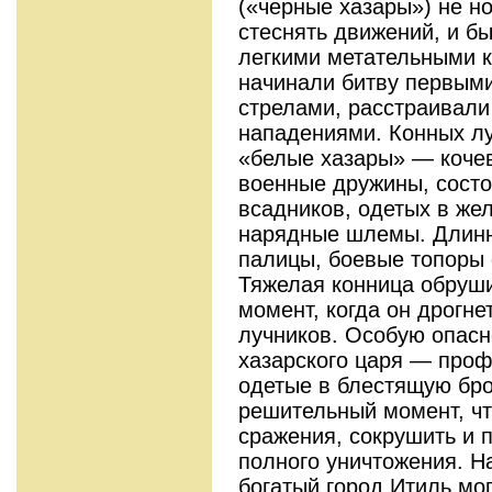
(«черные хазары») не н
стеснять движений, и б
легкими метательными 
начинали битву первыми
стрелами, расстраивал
нападениями. Конных л
«белые хазары» — кочев
военные дружины, сост
всадников, одетых в жел
нарядные шлемы. Длинны
палицы, боевые топоры 
Тяжелая конница обруши
момент, когда он дрогне
лучников. Особую опасн
хазарского царя — про
одетые в блестящую бр
решительный момент, ч
сражения, сокрушить и 
полного уничтожения. Н
богатый город Итиль мо