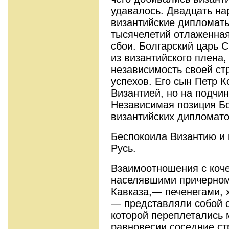
удавалось. Двадцать на
византийские дипломаты!
тысячелетий отлаженная
сбои. Болгарский царь 
из византийского плена,
независимость своей ст
успехов. Его сын Петр К
Византией, но на подчи
Независимая позиция Бо
византийских дипломато
Беспокоила Византию и
Русь.
Взаимоотношения с коч
населявшими причерном
Кавказа,— печенегами, 
— представляли собой с
которой переплетались 
равновесии соседние ст