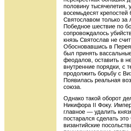
половину тысячелетия, у
восемьдесят крепостей 
Святославом только за л
Победное шествие по бо
сопровождалось убийств
князь Святослав не счит
Обосновавшись в Переяс
был принять вассальные
феодалов, оставить в н
внутренние порядки, с 
продолжить борьбу с Ви
Появилась реальная воз
союза.
Однако такой оборот де
Никифора II Фоку. Импер
главное — удалить княз
постарался сделать это
византийские посольств