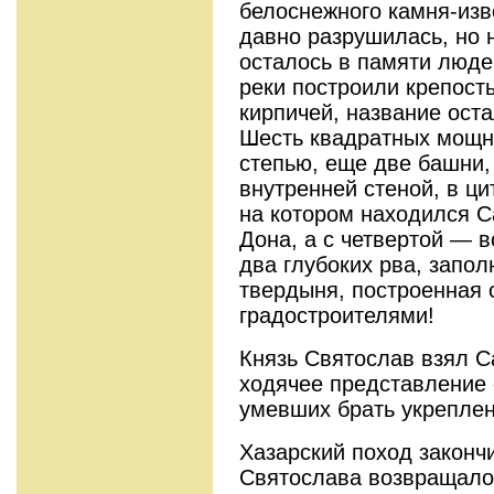
белоснежного камня-изв
давно разрушилась, но 
осталось в памяти людей
реки построили крепост
кирпичей, название оста
Шесть квадратных мощн
степью, еще две башни,
внутренней стеной, в ци
на котором находился 
Дона, а с четвертой — 
два глубоких рва, запо
твердыня, построенная
градостроителями!
Князь Святослав взял 
ходячее представление о
умевших брать укреплен
Хазарский поход законч
Святослава возвращалос