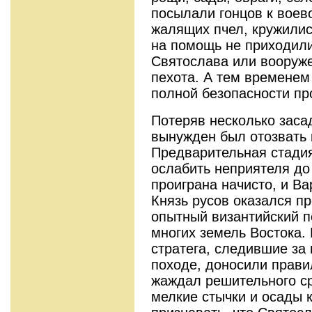
посылали гонцов к воево
жалящих пчел, кружилис
на помощь не приходил
Святослава или вооруж
пехота. А тем временем
полной безопасности пр
Потеряв несколько заса
вынужден был отозвать 
Предварительная стади
ослабить неприятеля д
проиграна начисто, и Ва
Князь русов оказался п
опытный византийский п
многих земель Востока. 
стратега, следившие за
походе, доносили прави
жаждал решительного ср
мелкие стычки и осады 