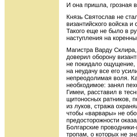
И она пришла, грозная в
Князь Святослав не ста
византийского войска и
Такого еще не было в р
наступления на коренны
Магистра Варду Склира,
доверил оборону визант
не покидало ощущение, ч
на неудачу все его усил
непреодолимая воля. Ка
необходимое: занял пех
Гимеи, расставил в тес
щитоносных ратников, п
из луков, стража охран
чтобы «варвары» не обо
предосторожности оказ
Болгарские проводники-
тропам, о которых не зн