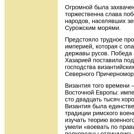
Огромной была захвачен
торжественна слава побе
народов, населявших з
Сурожским морями.
Предстояло трудное про
империей, которая с оп
державы русов. Победа 
Хазарией поставила под
господства византийски
Северного Причерномор
Византия того времени 
Восточной Европы: импе
сто двадцать тысяч хор
Византия была единстве
традиции римского воен
изучать теорию военного
умели «воевать по прав
полководцы отличались