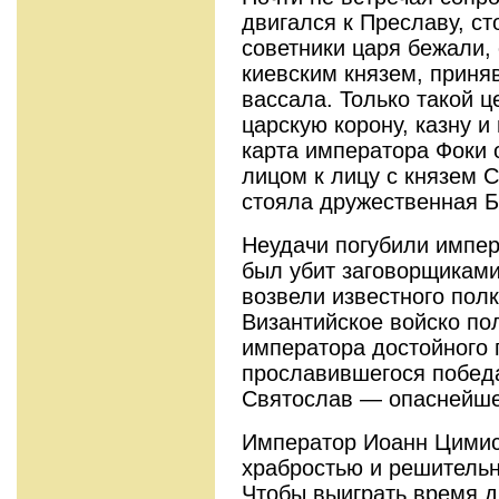
двигался к Преславу, ст
советники царя бежали,
киевским князем, приня
вассала. Только такой ц
царскую корону, казну 
карта императора Фоки 
лицом к лицу с князем 
стояла дружественная Б
Неудачи погубили импер
был убит заговорщиками
возвели известного пол
Византийское войско по
императора достойного 
прославившегося победа
Святослав — опаснейше
Император Иоанн Цимис
храбростью и решительн
Чтобы выиграть время д