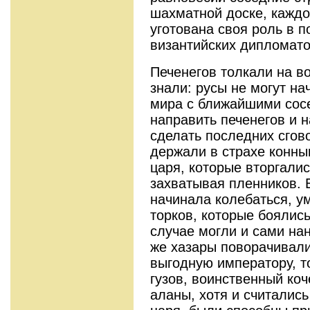
шахматной доске, каждо
уготована своя роль в п
византийских дипломато
Печенегов толкали на во
знали: русы не могут на
мира с ближайшими сос
направить печенегов и н
сделать последних сгов
держали в страхе конны
царя, которые вторгалис
захватывая пленников. 
начинала колебаться, у
торков, которые боялись
случае могли и сами на
же хазары поворачивали 
выгодную императору, т
гузов, воинственный коч
аланы, хотя и считалис