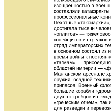
изощренностью в военны
составляли катафракты
профессиональные конны
Пехотные «таксиархии»,
достигала тысячи челов
«оплитов» — тяжеловоо
копейщиков и стрелков 
отряд императорских т
в основном состоял из 
время войны к постоянн
«тагмам» — присоединял
областей империи — «ф
Манганском арсенале х
оружия, осадной техник
припасов. Военный флот
большие корабли «дром
двухсот гребцов и семь
«греческим огнем», так
для разведки и перевоз