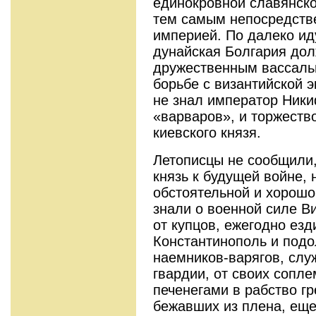
единокровной славянско
тем самым непосредстве
империей. По далеко и
дунайская Болгария дол
дружественным вассаль
борьбе с византийской 
не знал император Ники
«варваров», и торжеств
киевского князя.
Летописцы не сообщили,
князь к будущей войне, 
обстоятельной и хорошо
знали о военной силе В
от купцов, ежегодно ез
Константинополь и подо
наемников-варягов, слу
гвардии, от своих сопл
печенегами в рабство г
бежавших из плена, еще