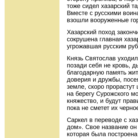
тоже сидел хазарский та
Вместе с русскими воин
взошли вооруженные го
Хазарский поход законч
сокрушена главная хазар
угрожавшая русским ру
Князь Святослав уходил
позади себя не кровь, д
благодарную память жи
доверия и дружбы, посе
земле, скоро прорастут
на берегу Сурожского м
княжество, и будут прав
пока не сметет их черно
Саркел в переводе с ха
дом». Свое название он 
которая была построена 