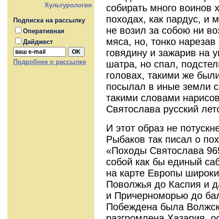
Культурология
собирать много воинов х
походах, как пардус, и 
Подписка на рассылку
не возил за собою ни во
Оперативная
мяса, но, тонко нарезав 
Дайджест
говядину и зажарив на у
Подробнее о рассылке
шатра, но спал, подстел
головах, такими же были
посылал в иные земли с
такими словами нарисов
Святослава русский лет
И этот образ не потускн
Рыбаков так писал о по
«Походы Святослава 965
собой как бы единый са
на карте Европы широки
Поволжья до Каспия и д
и Причерноморью до бал
Побеждена была Волжск
разгромлена Хазария, о