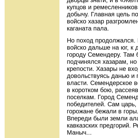
купцов и ремесленников
добычу. Главная цель п
войско хазар разгромле
каганата пала.
Но поход продолжался. 
войско дальше на юг, к
городу Семендеру. Там 
подчинялся хазарам, но
крепости. Хазары не вхо
довольствуясь данью и 
власти. Семендерское в
в коротком бою, рассея
поселкам. Город Семенд
победителей. Сам царь,
горожане бежали в горы
Впереди были земли ала
кавказских предгорий. Р
Маныч...