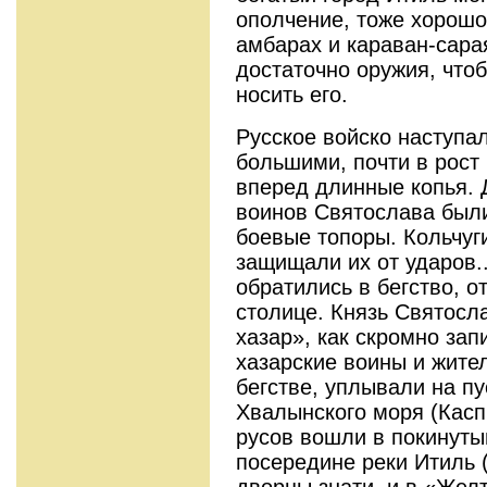
ополчение, тоже хорошо
амбарах и караван-сара
достаточно оружия, что
носить его.
Русское войско наступа
большими, почти в рост
вперед длинные копья. 
воинов Святослава был
боевые топоры. Кольчу
защищали их от ударов..
обратились в бегство, о
столице. Князь Святосл
хазар», как скромно за
хазарские воины и жите
бегстве, уплывали на п
Хвалынского моря (Касп
русов вошли в покинутый
посередине реки Итиль (
дворцы знати, и в «Жел