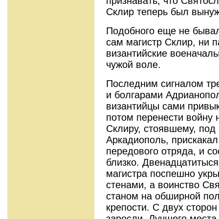
признавать, что Святос
Склир теперь был вынуж
Подобного еще не бывал
сам магистр Склир, ни п
византийские военачаль
чужой воле.
Последним сигналом тре
и болгарами Адрианопол
византийцы сами привык
потом перенести войну 
Склиру, стоявшему, под
Аркадиополь, прискакал
передового отряда, и с
близко. Двенадцатитыся
магистра поспешно укры
стенами, а воинство Св
станом на обширной по
крепости. С двух сторо
заросли. Лучшего места