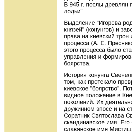
В 945 г. послы древлян
лодьи".
Выделение "Игорева род
князей" (конунгов) и за
права на киевский трон
процесса (А. Е. Пресня
этого процесса было ст
управления и формиров
боярства.
История конунга Свенел
том, как протекало пре
киевское "боярство". П
видное положение в Кие
поколений. Их деятельн
дружинном эпосе и на с
Соратник Святослава С
скандинавское имя. Его
славянское имя Мистиш