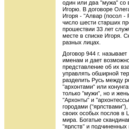
один или два "мужа" со
Игорю. В договоре Олег
Игоря - "Алвар (посол - 
число шести старших пр
прошествии 33 лет служ
месте в списке Игоря. С
разных лицах.
Договор 944 г. называет
именам и дает возможно
представление об их в
управлять обширной тер
разделить Русь между 
"архонтами" или конунг
только "мужи", но и жен
"Архонты" и "архонтесс
городами ("ярлствами"),
своих особых послов в 
мира. Богатые скандина
"ярлств" и подчиненных 