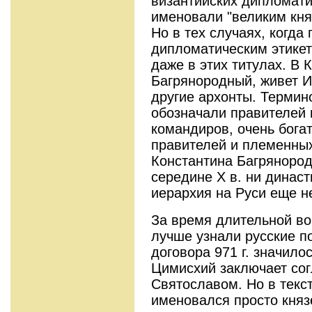
византийских дипломати
именовали "великим кня
Но в тех случаях, когда
дипломатическим этикет
даже в этих титулах. В 
Багрянородный, живет Иг
другие архонты. Термин
обозначали правителей 
командиров, очень бога
правителей и племенных
Константина Багрянород
середине X в. ни династ
иерархия на Руси еще н
За время длительной во
лучше узнали русские п
договора 971 г. значило
Цимисхий заключает сог
Святославом. Но в текс
именовался просто княз