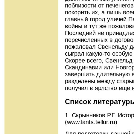
поблизости от печенегов
покорить их, а лишь вое
главный город уличей П
войны и тут же пожалов
Последний не принадлеж
перечисленных в договор
пожаловал Свенельду дан
сыграл какую-то особую 
Скорее всего, Свенельд
Скандинавии или Новгор
завершить длительную в
разделены между стары
получил в ярлство еще 
Список литератур
1. Скрынников Р.Г. Истор
(www.lants.tellur.ru)
Для подготовки данной