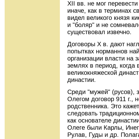
XII вв. не мог перевест
иначе, как в терминах с
видел великого князя ки
и "боляр" и не сомневал
существовал извечно.
Договоры X в. дают наг
попытках норманнов на
организации власти на 
землях в период, когда 
великокняжеской династ
династии.
Среди "мужей" (русов),
Олегом договор 911 г., 
родственника. Это каже
следовать традиционно
как основателе династи
Олеге были Карлы, Инег
Рулав, Гуды и др. Полаг