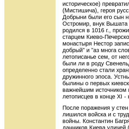
историческое) преврати
(Мистишича), героя рус
Добрыни были его сын н
Остромир, внук Вышата 
родился в 1016 г., прож
старцем Киево-Печерско
монастыря Нестор запис
добрый" и "аз многа сло
летописанье сем, от нег
были ли в роду Свенель
определенно стали хран
дружинного эпоса. Устн
былины о первых киевск
важнейшим источником 
летописцев в конце XI - 
После поражения у стен
лишился войска и с тру
войны. Константин Багр
данников Киева уличей 