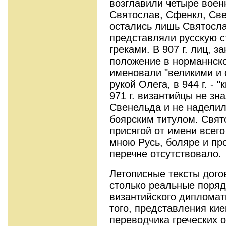
возглавили четыре воен
Святослав, Сфенкл, Све
остались лишь Святосла
представляли русскую с
греками. В 907 г. лиц, 
положение в норманнско
именовали "великими и 
рукой Олега, в 944 г. - 
971 г. византийцы не зн
Свенельда и не наделил
боярским титулом. Свят
присягой от имени всего
мною Русь, боляре и про
перечне отсутствовало.
Летописные тексты дого
столько реальные поряд
византийского дипломат
того, представления кие
переводчика греческих о