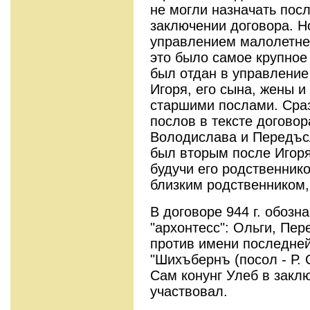
не могли назначать посл
заключении договора. Н
управлением малолетнег
это было самое крупное
был отдан в управление
Игоря, его сына, жены 
старшими послами. Сра
послов в тексте догово
Володислава и Передъс
был вторым после Игоря
будучи его родственнико
близким родственником,
В договоре 944 г. обозн
"архонтесс": Ольги, Пе
против имени последней
"Шихъбернъ (посол - Р. 
Сам конунг Улеб в закл
участвовал.