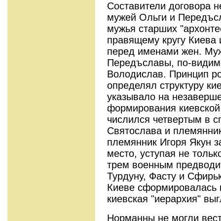
Составители договора н
мужей Ольги и Передъсл
мужья старших "архонт
правящему кругу Киева 
перед именами жен. Му
Передъславы, по-видим
Володислав. Принцип ро
определял структуру кие
указывало на незаверше
формирования киевской
числился четвертым в сп
Святослава и племянник
племянник Игоря Якун 
место, уступая не тольк
трем военным предводит
Турдуну, Фасту и Сфирьк
Киеве сформировалась 
киевская "иерархия" вы
Норманны не могли вест