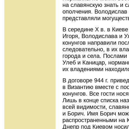
на славянскую знать и 
ополчения. Володислав 
представляли могущест
В середине X в. в Киеве
Игоря, Володислава и 
конунгов направили пос
следовательно, в их вл
города и села. Послами 
Улеб и Каницар, норман
их владениями находило
В договоре 944 г. приве
в Византию вместе с пос
конунгов. Все гости нос
Лишь в конце списка на
всей видимости, славян
и Борич. Имя Борич мож
распространенными на 
Днепр под Киевом носил