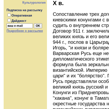
X в.
Культурология
Подписка на рассылку
Сопоставление трех дог
Оперативная
киевскими конунгами с 
Дайджест
судить о внутреннем стр
Договор 911 г. заключил
Подробнее о рассылке
великих князь и его вел
944 г., послов в Царьгр
Игорь, "и князи и боляре
Варварская Русь еще не
дипломатического этикет
формула была зеркаль
византийской. Империю 
цари" и их "болярство".
Русь представляли особы
великий князь русский и 
Конунги из Приднепровь
"хакана", конунг в Тамат
окрестные государства н