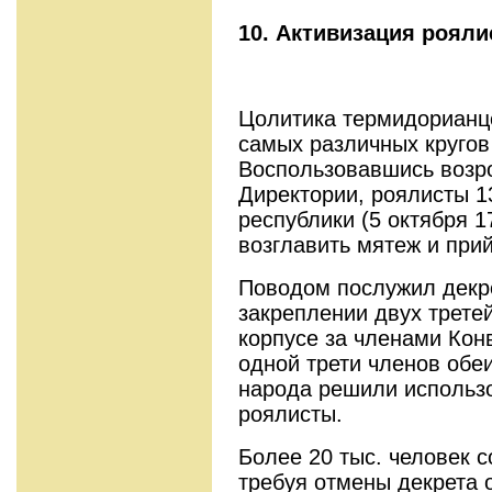
10. Активизация рояли
Цолитика термидорианц
самых различ­ных кругов
Воспользовавшись возр
Директории, роялисты 1
республики (5 ок­тября 
возглавить мятеж и прий
Поводом послужил декре
закреплении двух трете
корпусе за членами Конв
одной трети членов обе
народа решили ис­польз
роялисты.
Более 20 тыс. человек с
требуя отмены декрета 