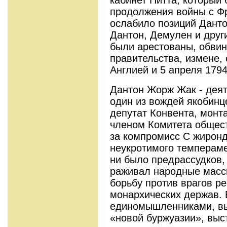
продолжения войны с Фр
ослабило пози­ций Данто
Дантон, Демулен и дру
были арестованы, обвин
прави­тельства, измене,
Англией и 5 апреля 1794
Дантон Жорж Жак - дея
один из вождей якобинц
депутат Конвента, монта
членом Комитета общест
за компромисс С жиронд
неукротимого темпераме
ни было предрассудков,
раживал народные масс
борьбу против врагов р
монархических дер­жав. 
единомышленниками, в
«новой буржуазии», выс