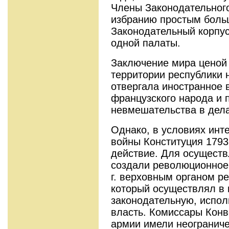
Члены Законодательног
избранию простым боль­
Законодательный корпус
одной палаты.
Заключение мира ценой 
территории рес­публики 
отвергала иностранное 
французского народа и 
невмешательства в дела
Однако, в условиях инт
войны Конститу­ция 1793
действие. Для осуществ
создали революционное 
г. верховным органом р
который осуществлял в
законодательную, испол
власть. Комиссары Конв
армии имели неограниче