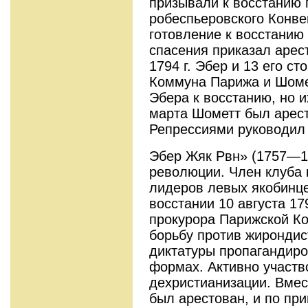
призывали к восстанию 
робеспьеровского Конвен
готовление к восстанию
спасения приказал арес
1794 г. Эбер и 13 его с
Коммуна Парижа и Шоме
Эбера к восстанию, но их
марта Шометт был арест
Репрессиями руководил 
Эбер Жяк Рвн» (1757—1
революции. Член клу­ба 
лидеров левых якобинце
вос­стании 10 августа 17
прокурора Парижской Ко
борьбу против жирондис
дикта­туры пропагандир
формах. Активно участв
дехристианизации. Вмес
был арестован, и по пр