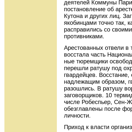
деятелей Коммуны Пари
постановление об арест
Кутона и других лиц. За
якобинцами точно так, к
расправились со своими
противниками.
Арестованных от­вели в 
восстала часть Национа
ные тюремщики осво­бод
перешли ратушу под ох
гвардейцев. Восстание, 
надле­жащим образом, г
разошлись. В рату­шу в
заговорщиков. 10 терми
числе Робеспьер, Сен-Ж
обезглавлены после фо
личности.
Приход к власти органи