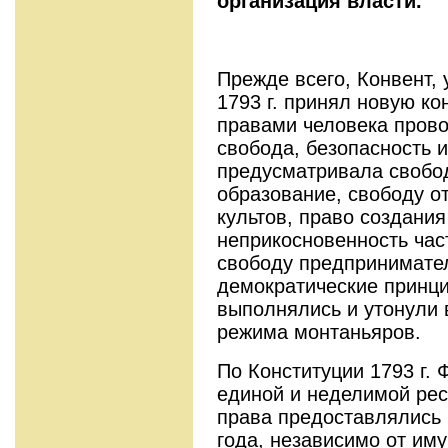
организация власти.
Прежде всего, Конвент, 
1793 г. принял новую к
правами человека прово
свобода, безопасность и
предусматривала свобод
образование, сво­боду 
культов, право создания
неприкосновенность час
свободу пред­принимате
демократические принци
выполнялись и утонули 
режима монтань­яров.
По Конституции 1793 г.
единой и не­делимой ре
права предоставлялись 
года, независимо от им