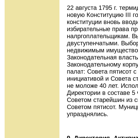
22 августа 1795 г. терм
новую Кон­ституцию III 
конституции вновь ввод
избирательные права пр
налргоплательщикам. В
двуступенчатыми. Выбо
недвижимым имуществом
Законодательная власт
Законодательному корпу
палат: Совета пятисот с
инициативой и Совета с
не моложе 40 лет. Испо
Директории в составе 5 
Советом старейшин из с
Советом пятисот. Муниц
упразднялись.
9. Директория.
Активиз