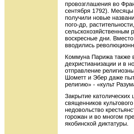
провозглашения во Фран
сентября 1792). Месяцы
получили но­вые назван
пого-др, растительности
сельскохозяйственным 
воскресные дни. Вместо
вводились революционн
Коммуна Парижа также 
дехристианизации и в но
отправление религиозны
Шометт и Эбер даже пы
религию» - «культ Разум
Закрытие католических 
священников культового
недовольство крестьянс
горожан и во многом пр
якобинской диктатуры.