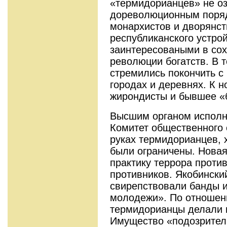
«термидориан­цев» не о
дореволюционным порядк
монархистов и дворянст
республиканского устрой
заинтересоваными в сох
революции богатств. В 
стремились покончить 
городах и деревнях. К 
жирондисты и бывшее «
Высшим органом исполн
Комитет общественного 
руках термидорианцев, 
были ограничены. Нова
практику террора проти
противников. Якобинс­ки
свирепствовали банды и
молодежи». По отношен
термидориан­цы делали
Имущество «подозрител