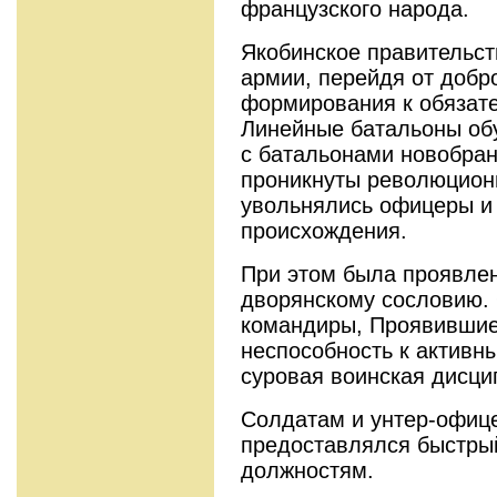
французского народа.
Якобинское правительст
армии, перейдя от добр
формирования к обязат
Линейные батальоны обу
с батальонами новобран
проникнуты революци­он
увольнялись офицеры и 
происхождения.
При этом была проявлен
дворянскому сословию.
командиры, Про­явившие
неспособность к активн
суровая воинская дисци
Солдатам и унтер-офице
предоставлялся быстры
должностям.