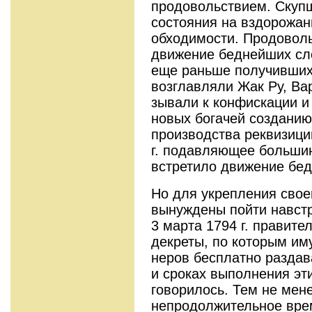
продовольствием. Скуп
состояния на вздорожан
обходимости. Продовол
движение бедней­ших сл
еще раньше получивших
возглавляли Жак Ру, Ва
зывали к конфискации и
новых богачей создани
производства реквизици
г. подавляющее больши
встретило движение бед
Но для укрепления свое
вынуждены пойти навстр
3 марта 1794 г. правите
декреты, по которым им
неров бесплатно раздав
и сроках выпол­нения эт
говорилось. Тем не мен
непродолжительное вре