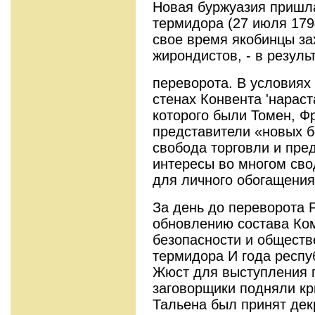
Новая буржуазия пришла
термидора (27 июля 1794
свое время якобинцы зах
жирондистов, - в резуль
переворота. В условиях 
стенах Конвента 'нарас
которого были Томен, Фр
представители «новых б
свобо­да торговли и пре
интересы во многом сво
для личного обогащения
За день до переворота 
обновлению состава Ко
безопасности и обществе
термидора И года респуб
Жюст для выступления п
заговорщики подняли кр
Тальена был принят дек