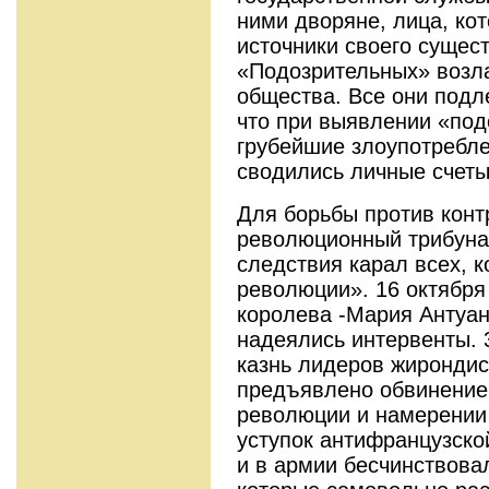
ними дворяне, лица, кот
источники своего суще­
«Подозрительных» возл
общества. Все они подл
что при выявлении «под
грубейшие злоупотребле
сводились личные счеты
Для борьбы против кон
революционный трибунал
следствия карал всех, к
революции». 16 октября
королева -Мария Антуан
надеялись интервенты. 
казнь лидеров жирондис
предъявлено обвинение 
революции и намере­нии
уступок антифранцузско
и в армии бесчинствова