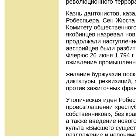
революционного террора.
Казнь дантонистов, каза
Робеспьера, Сен-Жюста 
Комитету общественного
якобинцев назревал нов
продолжали наступлени
австрийцев были разбит
Флерюс 26 июня 1 794 г
оживление промышленно
желание буржуазии поск
диктатуры, реквизи­ций,
против зажиточных фран
Утопическая идея Робес
провозглашении «рес­пу
собственников», без кра
а также введение новог
культа «Высшего сущест
раздражение и непонима