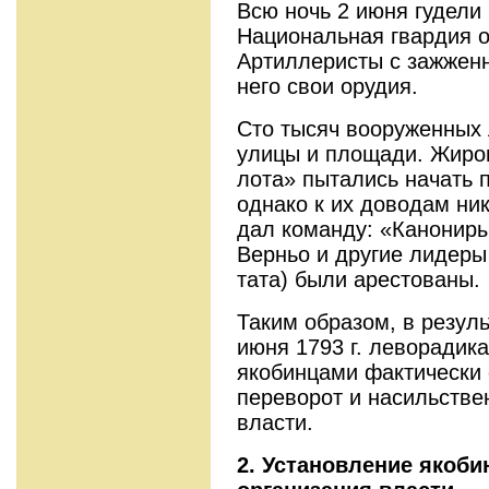
Всю ночь 2 июня гудели
Национальная гвардия о
Артиллеристы с зажжен
него свои орудия.
Сто тысяч вооруженных
улицы и площади. Жирон
лота» пытались начать 
однако к их дово­дам ни
дал команду: «Канониры,
Верньо и другие лидеры
тата) были арестованы.
Таким образом, в резуль
июня 1793 г. леворадик
якобинцами фактически 
переворот и насильств
власти.
2. Установление якоби