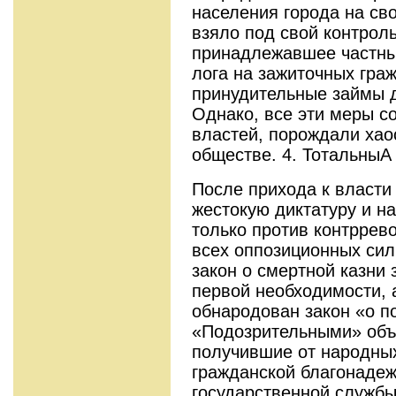
населе­ния города на св
взяло под свой контроль
принадлежавшее частны
лога на зажиточных гра
принудительные займы д
Однако, все эти меры с
властей, порождали хао
обществе. 4. ТотальныА
После прихода к власти
жестокую диктатуру и н
только против контррев
всех оппозиционных сил
закон о смертной казни
первой необходимости, а
обнародован закон «о п
«Подозрительными» объ
получившие от народных
гражданской благонадеж
государственной службы