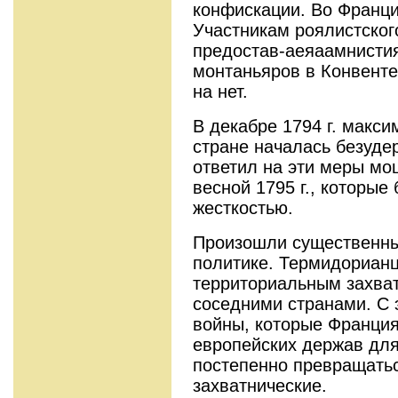
конфискации. Во Франц
Участникам роялистског
предостав-аеяаамнистия
монтаньяров в Конвенте
на нет.
В декабре 1794 г. макс
стране началась безуд
ответил на эти меры м
весной 1795 г., которые
жесткостью.
Произошли существенны
политике. Термидорианц
территориальным захват
соседними странами. С 
войны, которые Франция
европейских держав дл
постепенно превращатьс
захватнические.