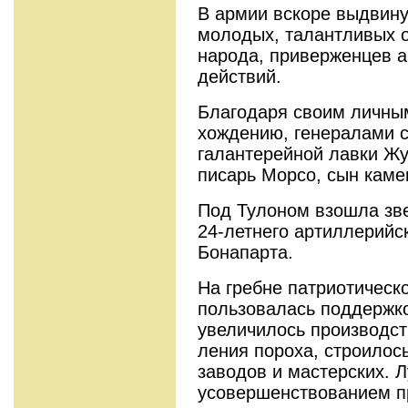
В армии вскоре выдвин
молодых, талантли­вых 
народа, приверженцев а
действий.
Благодаря своим личным
хождению, генералами с
галантерейной лавки Жу
писарь Морсо, сын каме
Под Тулоном взошла зв
24-летнего артиллерийс
Бонапарта.
На гребне патриотическ
пользовалась поддерж­к
увеличилось производст
ления пороха, строилос
заводов и мастерских. 
усовершенствованием п