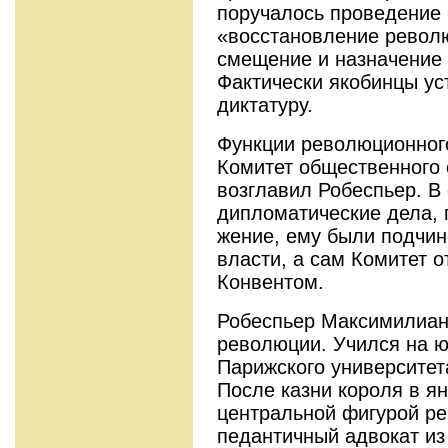
поручалось проведение «
«восстановление револ
смещение и назначе­ние
Фактически якобинцы ус
диктатуру.
Функции революционног
Комитет обще­ственного
возглавил Робеспьер. В 
дипломатические дела, 
жение, ему были подчин
власти, а сам Ко­митет 
Конвентом.
Робеспьер Максимилиан
революции. Учился на ю
Парижского университета
После казни короля в ян
центральной фигурой р
педантичный адвокат из