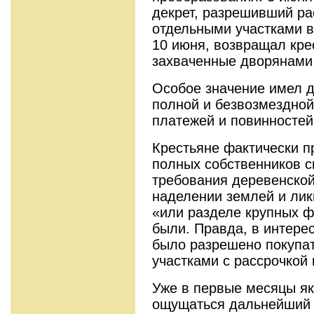
декрет, разрешивший ра
отдель­ными участками в
10 июня, возвращал кр
захваченные дворянами 
Особое значение имел де
полной и без­возмездно
платежей и повинностей
Крестьяне фактически п
полных собствен­ников 
требования деревенской
наделении землей и лик
«или разде­ле крупных 
были. Правда, в интерес
было разрешено покупат
участками с рассрочкой 
Уже в первые месяцы як
ощущаться дальнейший 