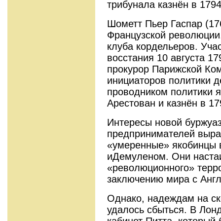
трибунала казнён в 1794 
Шометт Пьер Гаспар (17
Французской революции.
клуба кордельеров. Уча
восстания 10 ав­густа 179
прокурор Парижской Ко
инициаторов политики д
проводником политики я
Арестован и казнён в 179
Интересы новой буржуаз
предпринимателей выра
«умеренные» якобинцы в
иДемуленом. Они наста
«революцион­ного» терр
заключению мира с Англ
Однако, надеждам на ск
удалось сбыться. В Лон
кабинет Питта, который