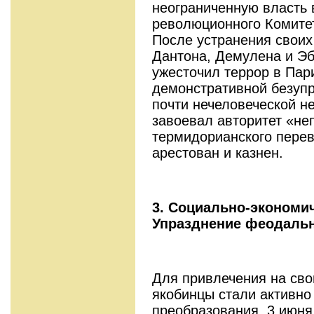
неограниченную власть в
революционного Комитет
После устранения свои
Дантона, Демулена и Эб
ужесточил тер­рор в Па
демонстративной безупр
почти нечеловеческой н
завоевал авторитет «не
термидорианского перевор
арестован и казнен.
3. Социально-экономи
Упразднение феодальн
Для привлечения на сво
якобинцы стали ак­тивн
преобразования. 3 июня 