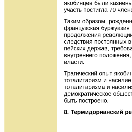
якобинцев были казнены
участь постигла 70 чле
Таким образом, рожденн
француз­ская буржуазия
продолжения революции, 
следствия постоянных в
пейских держав, требов
внутреннего положе­ния
власти.
Трагический опыт якобин
тоталитаризм и на­сили
тоталитаризма и насили
демократическое общест
быть построено.
8.
Термидорианский реж