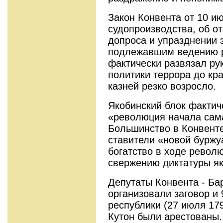
Закон Конвента от 10 ию
судопроизводства, об о
допроса и упразднении 
подлежавшим ведению р
фактически развя­зал р
политики террора до кра
казней резко возросло.
Якобинский блок фактич
«революция начала сама
Большинство в Конвенте
ставители «новой буржу
богатство в ходе револ
свержению диктатуры як
Депутаты Конвента - Бар
организовали заговор и 
республики (27 июля 17
Кутон были арестованы