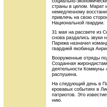
социально-экономическ
страны в целом. Марат 
немедленному восстани
привлечь на свою сторо
Национальной гвардии.
31 мая на рассвете из 
снова разда­лись звуки
Парижа назначил кома
гвардией якобинца Анри
Вооруженные отряды под
Созданная жирондистам
деятель­ности Коммуны 
распушена.
На следующий день в Па
кровавых событиях в Лио
патриотов. Это известие
нию.