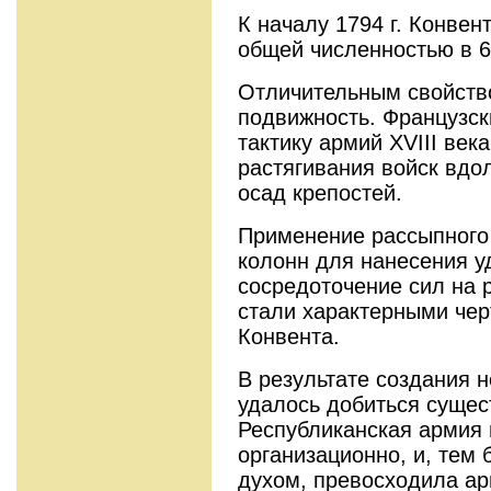
К началу 1794 г. Конвен
общей чис­ленностью в 6
Отличительным свойств
подвиж­ность. Французс
тактику армий XVIII века
растягивания войск вдо
осад крепостей.
Применение рассыпного 
колонн для нанесения у
сосредоточение сил на
стали характерными че
Конвента.
В результате создания 
удалось добиться су­ще
Республиканская армия 
организационно, и, тем
духом, превосходила а