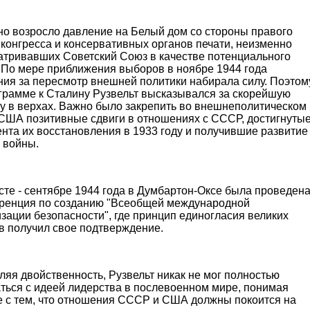
но возросло давление на Белый дом со стороны правого
конгресса и консервативных органов печати, неизменно
атривавших Советский Союз в качестве потенциального
. По мере приближения выборов в ноябре 1944 года
ния за пересмотр внешней политики набирала силу. Поэтом
еграмме к Сталину Рузвельт высказывался за скорейшую
чу в верхах. Важно было закрепить во внешнеполитическом
 США позитивные сдвиги в отношениях с СССР, достигнуты
нта их восстановления в 1933 году и получившие развитие
 войны.
сте - сентябре 1944 года в Думбартон-Оксе была проведен
ренция по созданию "Всеобщей международной
зации безопасности", где принцип единогласия великих
в получил свое подтверждение.
яя двойственность, Рузвельт никак не мог полностью
аться с идеей лидерства в послевоенном мире, понимая
е с тем, что отношения СССР и США должны покоится на