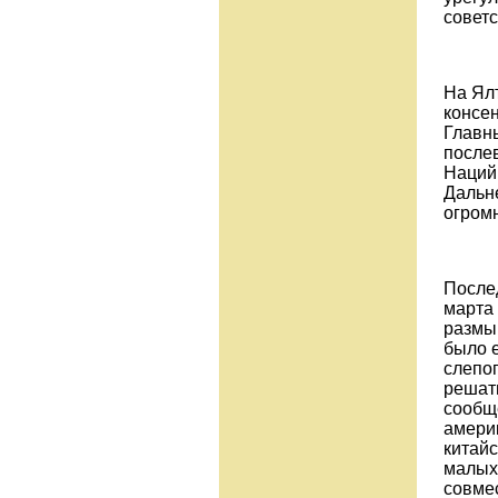
советс
На Ял
консе
Главн
после
Наций,
Дальне
огром
После
марта 
размы
было 
слепог
решат
сообще
амери
китай
малых
совме