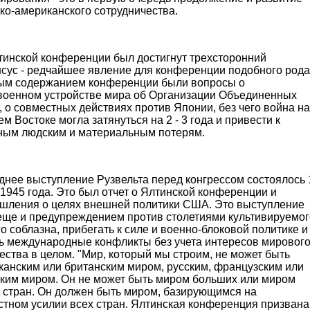
ко-американского сотрудничества.
тинской конференции был достигнут трехсторонний
нсус - редчайшее явление для конференции подобного рода
ым содержанием конференции были вопросы о
военном устройстве мира об Организации Объединенных
 о совместных действиях против Японии, без чего война на
м Востоке могла затянуться на 2 - 3 года и привести к
ным людским и материальным потерям.
днее выступление Рузвельта перед конгрессом состоялось 
1945 года. Это был отчет о Ялтинской конференции и
шления о целях внешней политики США. Это выступление
еще и предупреждением против столетиями культивируемог
о соблазна, прибегать к силе и военно-блоковой политике и
ь международные конфликты без учета интересов мировог
ства в целом. "Мир, который мы строим, не может быть
канским или британским миром, русским, французским или
ским миром. Он не может быть миром больших или миром
 стран. Он должен быть миром, базирующимся на
стном усилии всех стран. Ялтинская конференция призвана