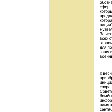
обозна
сфер в
котор
предл
котор
нации"
Рузве
За ис
всех 
эконом
для п
завис
военн
К весн
приобр
инициа
сохра
Совет
бомбы.
инфор
памят
сентяб