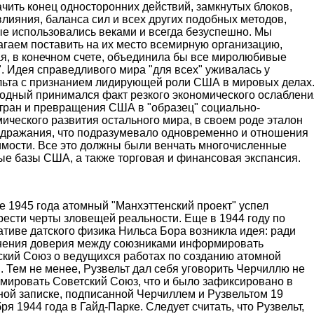
чить конец односторонних действий, замкнутых блоков,
лияния, баланса сил и всех других подобных методов,
ые использовались веками и всегда безуспешно. Мы
агаем поставить на их место всемирную организацию,
ая, в конечном счете, объединила бы все миролюбивые
. Идея справедливого мира "для всех" уживалась у
льта с признанием лидирующей роли США в мировых делах
ходный принимался факт резкого экономического ослаблени
стран и превращения США в "образец" социально-
ического развития остального мира, в своем роде эталон
одражания, что подразумевало одновременно и отношения
имости. Все это должны были венчать многочисленные
ые базы США, а также торговая и финансовая экспансия.
е 1945 года атомный "Манхэттенский проект" успел
ести черты зловещей реальности. Еще в 1944 году по
тиве датского физика Нильса Бора возникла идея: ради
нения доверия между союзниками информировать
ский Союз о ведущихся работах по созданию атомной
 Тем не менее, Рузвельт дал себя уговорить Черчиллю не
мировать Советский Союз, что и было зафиксировано в
ной записке, подписанной Черчиллем и Рузвельтом 19
ря 1944 года в Гайд-Парке. Следует считать, что Рузвельт,