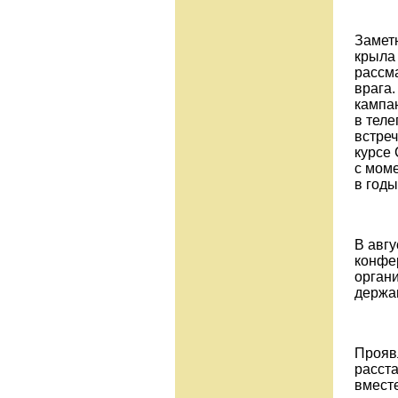
Замет
крыла 
рассм
врага
кампа
в тел
встре
курсе
с моме
в годы
В авгу
конфе
органи
держа
Проявл
расст
вмест