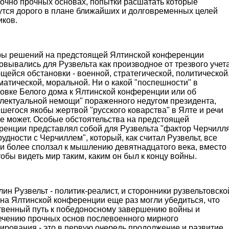
точно прочных основах, попытки расшатать которые
утся дорого в плане ближайших и долговременных целей
иков.
ры решений на предстоящей Ялтинской конференции
вывались для Рузвельта как производное от трезвого учет
ейся обстановки - военной, стратегической, политической
атической, моральной. Ни о какой "поспешности" в
товке Белого дома к Ялтинской конференции или об
ллектуальной немощи" пораженного недугом президента,
шегося якобы жертвой "русского коварства" в Ялте и речи
не может. Особые обстоятельства на предстоящей
ренции представлял собой для Рузвельта "фактор Черчилл
рудности с Черчиллем", который, как считал Рузвельт, все
 и более сползал к мышлению девятнадцатого века, вместо
тобы видеть мир таким, каким он был к концу войны.
ин Рузвельт - политик-реалист, и сторонники рузвельтовско
на Ялтинской конференции еще раз могли убедиться, что
твенный путь к победоносному завершению войны и
ечению прочных основ послевоенного мирного
ирования - это в первую очередь продолжение и развитие