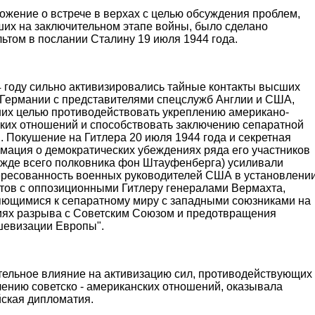
ожение о встрече в верхах с целью обсуждения проблем,
ших на заключительном этапе войны, было сделано
ьтом в послании Сталину 19 июля 1944 года.
4 году сильно активизировались тайные контакты высших
 Германии с представителями спецслужб Англии и США,
их целью противодействовать укреплению американо-
ских отношений и способствовать заключению сепаратной
. Покушение на Гитлера 20 июля 1944 года и секретная
мация о демократических убеждениях ряда его участников
режде всего полковника фон Штауфенберга) усиливали
ересованность военных руководителей США в установлени
ктов с оппозиционными Гитлеру генералами Вермахта,
яющимися к сепаратному миру с западными союзниками на
иях разрыва с Советским Союзом и предотвращения
шевизации Европы".
тельное влияние на активизацию сил, противодействующих
лению советско - американских отношений, оказывала
йская дипломатия.