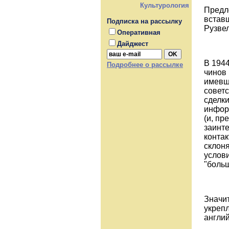
Культурология
Предл
встав
Подписка на рассылку
Рузвел
Оперативная
Дайджест
В 194
Подробнее о рассылке
чинов
имевш
совет
сделки
инфор
(и, п
заинт
конта
склон
услов
"боль
Значи
укреп
англи