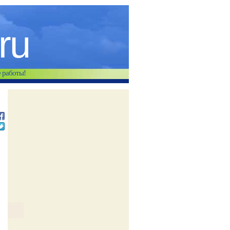
.ru
е работы!