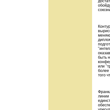
доста
обойд
союзн
Конту
вырисо
меняющ
диплом
подго
"инте
оказав
быть 
конфе
или "т
более
того ч
Франкл
линии 
единс
обесп
урегул