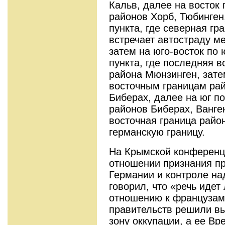
Кальв, далее на восток
районов Хорб, Тюбинген
пункта, где северная г
встречает автостраду м
затем на юго-восток по
пункта, где последняя в
района Мюнзинген, затем
восточным границам рай
Биберах, далее на юг п
районов Биберах, Ванген
восточная граница райо
германскую границу.
На Крымской конференц
отношении признания пр
Германии и контроле над
говорил, что «речь идет
отношению к французам
правительств решили в
зону оккупации, а ее В