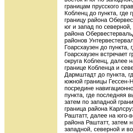
границам прусского пра
Кобленц до пункта, где 
границу района Обервес
юг и запад по северной
района Обервестерваль
районов Унтервестервал
Гоарсхаузен до пункта, 
Гоарсхаузен встречает 
округа Кобленц, далее н
границе Кобленца и сев
Дармштадт до пункта, гд
южной границы Гессен-Н
посредине навигационно
пункта, где последняя 
затем по западной грани
граница района Карлсру
Раштатт, далее на юго-в
района Раштатт, затем н
западной, северной и в