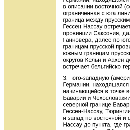
в описании восточной (с
ограниченная с юга лини
граница между прусским
Гессен-Нассау встречае
провинции Саксония, да
Ганновера, далее по юг
границам прусской пров
южным границам прусск
округов Кельн и Аахен до
встречает бельгийско-ге
3. юго-западную (амери
Германии, находящаяся к
начинающейся в точке в
Баварии и Чехословакии
северной границе Бавари
Гессен-Нассау, Тюрингии
и запад по восточной и 
Нассау до пункта, где г