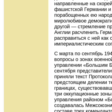
направленные на скоре
фашистской Германии и
порабощенных ею народ
миролюбивое демократич
другой — стремление п
Англии расчленить Герм
расправиться с ней как 
империалистическим со
С марта по сентябрь 19
вопросы о зонах военно
управлении «Большим Б
сентября представител
приняли текст Протокол
предстоящем делении т
границах, существовавши
три оккупационные зоны
управления районом «Б
создавалась Межсоюзни
составе трех комендант