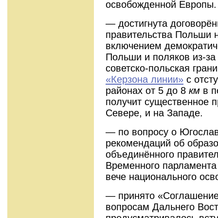
освобожденной Европы
— достигнута договорён
правительства Польши н
включением демократич
Польши и поляков из-за
советско-польская грани
«Керзона линии»
с отст
районах от 5 до 8
км
в п
получит существенное 
Севере, и на Западе.
— по вопросу о Югослав
рекомендаций об образ
объединённого правител
Временного парламента
вече национального ос
— принято «Соглашение
вопросам Дальнего Вост
предусматривалось всту