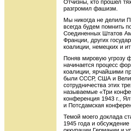
Отчизны, кто прошел тя
разгромил фашизм.
Мы никогда не делили П
всегда будем помнить п
Соединенных Штатов Ам
Франции, других госуда
коалиции, немецких и и
Поняв мировую угрозу ф
начинается процесс фор
коалиции, ярчайшими п
были СССР, США и Вели
сотрудничества этих тр
называемые «Три конфе
конференция 1943 г., Ял
и Потсдамская конферен
Темой моего доклада ст
1945 года и обсуждение 
оккупации Германии и 