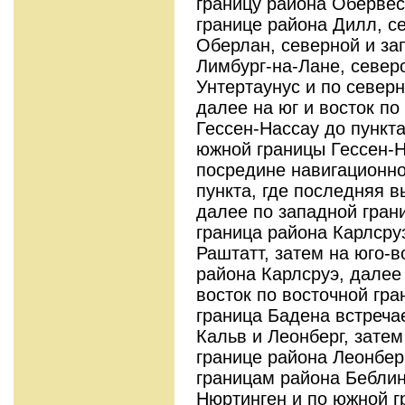
границу района Обервес
границе района Дилл, с
Оберлан, северной и за
Лимбург-на-Лане, север
Унтертаунус и по северн
далее на юг и восток п
Гессен-Нассау до пункта
южной границы Гессен-Н
посредине навигационно
пункта, где последняя 
далее по западной грани
граница района Карлсру
Раштатт, затем на юго-в
района Карлсруэ, далее 
восток по восточной гра
граница Бадена встреча
Кальв и Леонберг, затем
границе района Леонбер
границам района Беблин
Нюртинген и по южной г