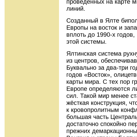
проведённых на карте м
линий.
Созданный в Ялте бипол
Европы на восток и зап
вплоть до 1990-х годов,
этой системы.
Ялтинская система рухн
из центров, обеспечива
Буквально за два-три г
годов «Восток», олицет
карты мира. С тех пор 
Европе определяются л
сил. Такой мир менее с
жёсткая конструкция, чт
к кровопролитным конфл
большая часть Централ
достаточно спокойно пе
прежних демаркационных