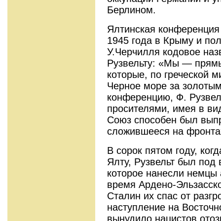
Берлином.
Ялтинская конференция
1945 года в Крыму и по
У.Черчилля кодовое назв
Рузвельту: «Мы — прямы
которые, по греческой 
Черное море за золотым
конференцию, Ф. Рузвел
просителями, имея в вид
Союз способен был вып
сложившееся на фронта
В сорок пятом году, ког
Ялту, Рузвельт был под 
которое нанесли немцы
время Ардено-Эльзасской
Сталин их спас от разгр
наступление на Восточн
вынудило нацистов отоз