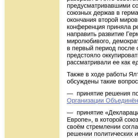
предусматривавшими со
союзных держав в герма
окончания второй миров
конференция приняла р
направить развитие Гер
миролюбивого, демократ
в первый период после
предстояло оккупирова
рассматривали ее как е
Также в ходе работы Ял
обсуждены такие вопрос
— принятие решения по
Организации Объединё
— принятие «Деклараци
Европе», в которой сою
своём стремлении согла
решении политических и