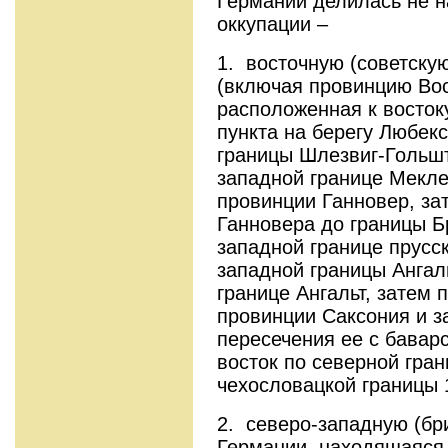
Германии делилась не на
оккупации –
1. восточную (советску
(включая провинцию Вос
расположенная к восток
пункта на берегу Любекс
границы Шлезвиг-Гольшт
западной границе Мекле
провинции Ганновер, за
Ганновера до границы Б
западной границе прусс
западной границы Ангал
границе Ангальт, затем 
провинции Саксония и з
пересечения ее с баварс
восток по северной гра
чехословацкой границы 
2. северо-западную (бр
Германии, находящаяся 