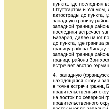
пункта, где последняя в
Штуттгартом и Ульмом,
автострады до пункта, г
западную границу район
западной границе района
последняя встречает за
Бавария, далее на юг п
до пункта, где граница 
границу района Линдау, 
западной границе район
границе района Зонтхоф
встречает австро-герман
4. западную (французск
находящаяся к югу и за
в точке встречи границ 
правительственных окру
на восток по северной г
правительственного окру
восток и юг по западной