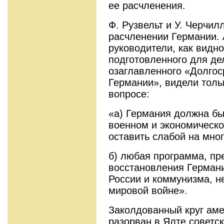
ее расчленения.
Ф. Рузвельт и У. Черчил
расчленении Германии. 
руководители, как видно
подготовленного для де
озаглавленного «Долгос
Германии», видели толь
вопросе:
«а) Германия должна бы
военном и экономическ
оставить слабой на мног
б) любая программа, п
восстановления Германи
России и коммунизма, н
мировой войне».
Заколдованный круг аме
разорван в Ялте советс