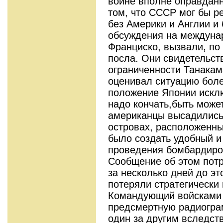
войне вполне оправданн
том, что СССР мог бы р
без Америки и Англии и
обсуждения на междуна
Франциско, вызвали, по
посла. Они свидетельст
ограниченности Танакам
оценивал ситуацию боле
положение Японии исклю
надо кончать,быть может
американцы высадились
островах, расположенны
было создать удобный и
проведения бомбардиров
Сообщение об этом потр
за несколько дней до эт
потеряли стратегически
Командующий войсками 
предсмертную радиогра
один за другим вследст