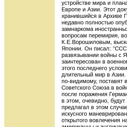
устройстве мира и план
Европе и Азии. Этот до
хранившийся в Архиве П
недавно полностью опуб
замнаркома иностранных
вопросам перемирия, в
К.Е.Ворошиловым, выска
Японии. Он писал: "ССС
развязывании войны с Я
заинтересован в военно
этого последнего услов
длительный мир в Азии.
по-видимому, поставят 
Советского Союза в вой
после поражения Герма
в этом, очевидно, буду
предлагал в этом случа
искусного маневрирован
открытого вовлечения на
американцы и англичане