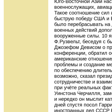
Юго-Восточной Азии нас
военнослужащих, авиаци
Такое соотношение сил 
быструю победу США и 
было перебрасывать на
военных действий допо
вооруженные силы. 10 я
Ф.Рузвельт, беседуя с
Джозефом Девисом о п
конференции, обратил о
американские отношени
проблемы и создание м
по обеспечению длитель
возможно, сказал презид
сотрудничестве и взаим
при учёте реальных фак
Уинстона Черчилля, зам
и нередко он мыслит ка
дней спустя посол Гарр
иностранных дел СССР 