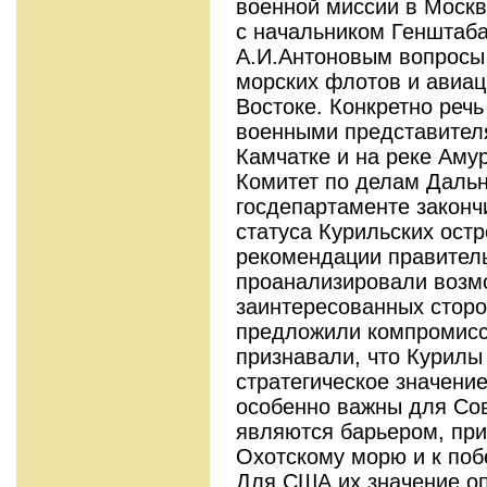
военной миссии в Москв
с начальником Генштаб
А.И.Антоновым вопросы 
морских флотов и авиац
Востоке. Конкретно реч
военными представител
Камчатке и на реке Амур
Комитет по делам Дальн
госдепартаменте законч
статуса Курильских ост
рекомендации правител
проанализировали возм
заинтересованных сторо
предложили компромисс
признавали, что Курилы
стратегическое значение
особенно важны для Сов
являются барьером, пр
Охотскому морю и к поб
Для США их значение о