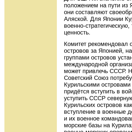
положением на пути из Я
они составляют своеоб
Аляской. Для Японии Ку
военно-стратегическую,
ценность.
Комитет рекомендовал о
островов за Японией, н
группами островов уста
международной организа
может привлечь СССР. Н
Советский Союз потребу
Курильскими островами 
придётся вступить в вой
уступить СССР северну
Курильских островов ка
вступление в военные д
и их военное командова
морские базы на Курила
военно-морских операци