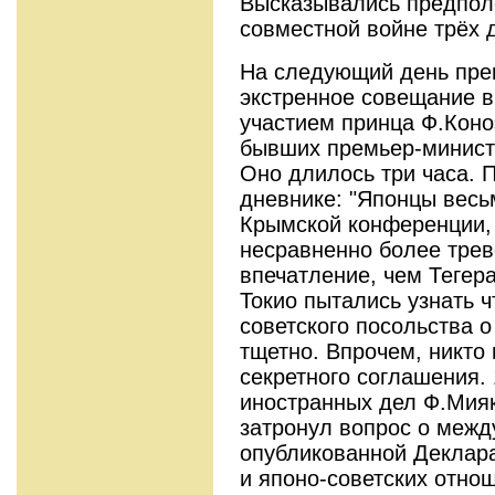
Высказывались предпол
совместной войне трёх 
На следующий день пре
экстренное совещание в
участием принца Ф.Коно
бывших премьер-министр
Оно длилось три часа. 
дневнике: "Японцы вес
Крымской конференции, 
несравненно более трев
впечатление, чем Тегер
Токио пытались узнать ч
советского посольства 
тщетно. Впрочем, никто 
секретного соглашения.
иностранных дел Ф.Мия
затронул вопрос о меж
опубликованной Деклар
и японо-советских отно