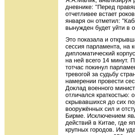
дневнике: "Перед правя
отчетливее встает роков
января он отметил: "Каб
вынужден будет уйти в о
Это показала и открывша
сессия парламента, на 
дипломатический корпус
на ней всего 14 минут. 
тотчас покинул парламе
тревогой за судьбу стра
намерении провести сес
Доклад военного минис
отличался краткостью: 
скрывавшихся до сих по
вооружённых сил и отст
Бирме. Исключением яв
действий в Китае, где я
крупных городов. Им уд