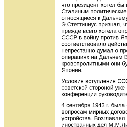
что президент хотел бы
Сталиным политические
относящиеся к Дальнему
Э.Стеттиниус признал, 
прежде всего хотела оп
СССР в войну против Яп
соответствовало действ
непрестанно думал о п
операциях на Дальнем В
кровопролитными они бу
Японии.
Условия вступления СС
советской стороной уже с
конференции руководите
4 сентября 1943 г. была
вопросам мирных догов
устройства. Возглавлял
иностранных дел М.М.Л