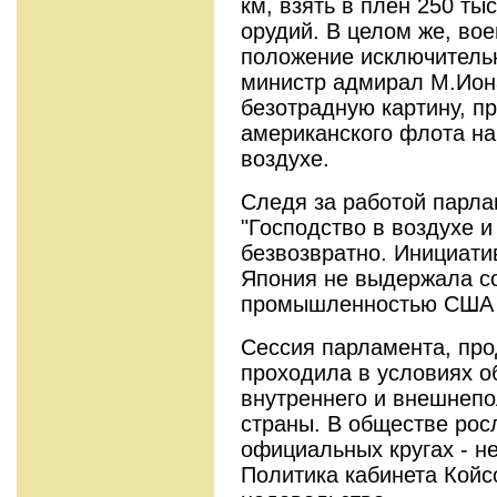
км, взять в плен 250 тыс
орудий. В целом же, вое
положение исключитель
министр адмирал М.Ион
безотрадную картину, п
американского флота на
воздухе.
Следя за работой парла
"Господство в воздухе 
безвозвратно. Инициатив
Япония не выдержала со
промышленностью США -
Сессия парламента, про
проходила в условиях о
внутреннего и внешнепо
страны. В обществе рос
официальных кругах - н
Политика кабинета Кой