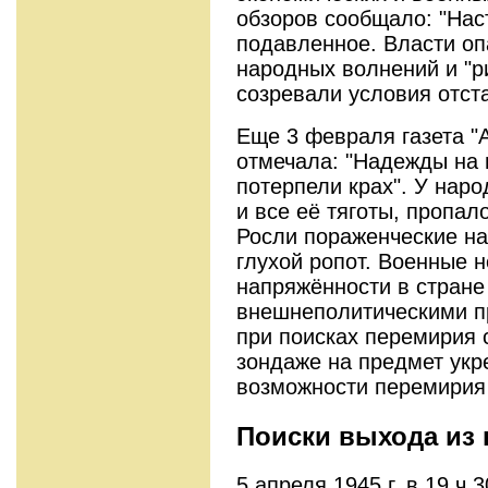
обзоров сообщало: "Нас
подавленное. Власти о
народных волнений и "р
созревали условия отста
Еще 3 февраля газета "
отмечала: "Надежды на 
потерпели крах". У нар
и все её тяготы, пропал
Росли пораженческие на
глухой ропот. Военные 
напряжённости в стран
внешнеполитическими п
при поисках перемирия с
зондаже на предмет ук
возможности перемирия
Поиски выхода из
5 апреля 1945 г. в 19 ч