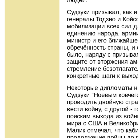
людей.
Судзуки призывал, как 
генералы Тодзио и Койс
мобилизации всех сил д
единению народа, армии
министр и его ближайш
обречённость страны, и
было, наряду с призыва
защите от вторжения ам
стремление безотлагате
конкретные шаги к выхо
Некоторые дипломаты н
Судзуки "Ноевым ковчег
проводить двойную стра
вести войну, с другой - 
поискам выхода из войн
мира с США и Великобр
Малик отмечал, что каб
продолжение войны до п