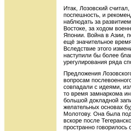
Итак, Лозовский считал,
поспешность, и рекоме
наблюдать за развитие
Востоке, за ходом воен
Японии. Война в Азии, п
ещё значительное время 
Вследствие этого измен
наступили бы более бла
урегулирования ряда сп
Предложения Лозовского
вопросам послевоенного
совпадали с идеями, и
то время замнаркома ин
большой докладной запи
желательных основах бу
Молотову. Она была подг
вскоре после Тегеранск
пространно говорилось