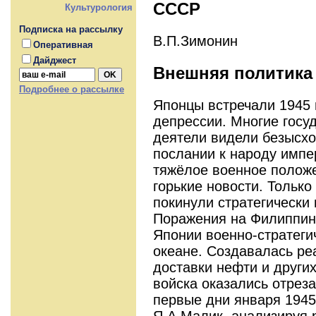
СССР
Культурология
Подписка на рассылку
В.П.Зимонин
Оперативная
Дайджест
Внешняя политика
Подробнее о рассылке
Японцы встречали 1945 г
депрессии. Многие госу
деятели видели безысхо
послании к народу импе
тяжёлое военное полож
горькие новости. Только
покинули стратегически
Поражения на Филиппин
Японии военно-стратеги
океане. Создавалась ре
доставки нефти и других
войска оказались отрез
первые дни января 1945
Я.А.Малик, анализируя 