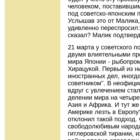
человеком, поставившим
под советско-японским 
Услышав это от Малика,
удивленно переспросил:
сказал? Малик подтверд
21 марта у советского п
двумя влиятельными пр
мира Японии - рыбопро
Хирацукой. Первый из н
иностранных дел, иногд
советником". В неофици
вдруг с увлечением стал
делении мира на четыре
Азия и Африка. И тут же
Америке лезть в Европ
отклонил такой подход.
свободолюбивым народа
гитлеровской тирании, и