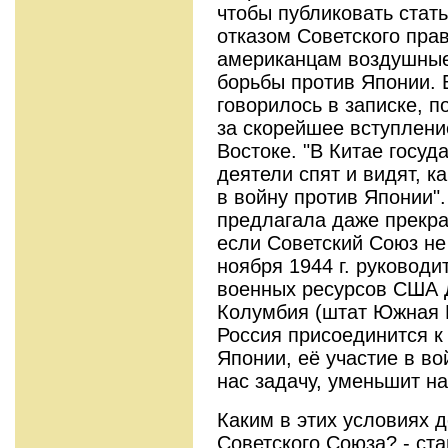
чтобы публиковать стат
отказом Советского пра
американцам воздушные
борьбы против Японии. В
говорилось в записке, 
за скорейшее вступлен
Востоке. "В Китае госуд
деятели спят и видят, к
в войну против Японии"
предлагала даже прекра
если Советский Союз не
ноября 1944 г. руковод
военных ресурсов США Д
Колумбия (штат Южная К
Россия присоединится к
Японии, её участие в в
нас задачу, уменьшит на
Каким в этих условиях 
Советского Союза? - ст