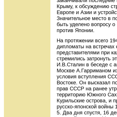
заканчивали последние 
Крыму, к обсуждению ст
Европе и Азии и устрой
Значительное место в п
быть уделено вопросу о
против Японии.
На протяжении всего 194
дипломаты на встречах 
представителями при к
стремились затронуть эт
И.В.Сталин в беседе с 
Москве А.Гарриманом и
условия вступления СС
Востоке. Он высказал п
прав СССР на ранее ут
территорию Южного Саха
Курильские острова, и п
русско-японской войны 1
5. Два дня спустя, 16 д