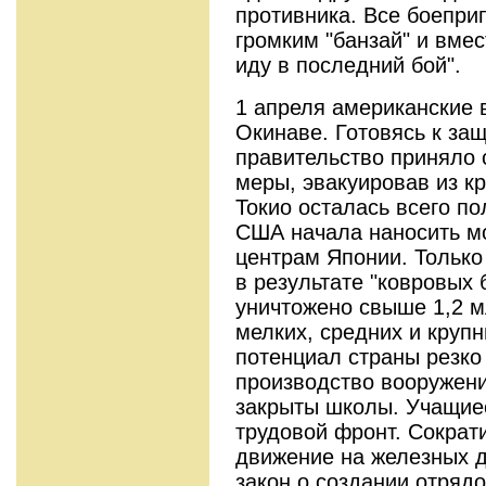
противника. Все боепри
громким "банзай" и вме
иду в последний бой".
1 апреля американские 
Окинаве. Готовясь к за
правительство приняло 
меры, эвакуировав из к
Токио осталась всего п
США начала наносить м
центрам Японии. Только
в результате "ковровых
уничтожено свыше 1,2 м
мелких, средних и круп
потенциал страны резко
производство вооружени
закрыты школы. Учащие
трудовой фронт. Сократ
движение на железных д
закон о создании отряд