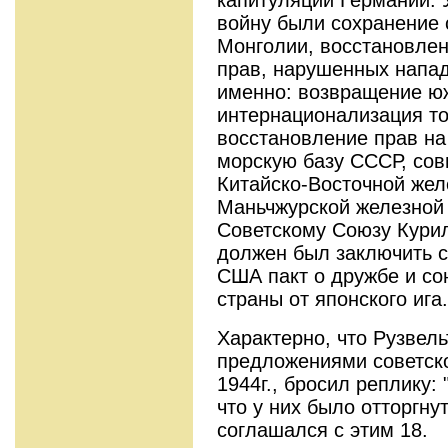
войну были сохранение 
Монголии, восстановле
прав, нарушенных напад
именно: возвращение юж
интернационализация то
восстановление прав на
морскую базу СССР, сов
Китайско-Восточной жел
Маньчжурской железной 
Советскому Союзу Кури
должен был заключить с
США пакт о дружбе и со
страны от японского ига.
Характерно, что Рузвель
предложениями советско
1944г., бросил реплику: 
что у них было отторгну
соглашался с этим 18.