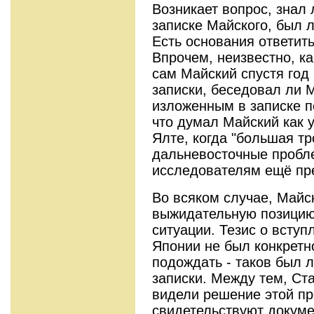
Возникает вопрос, знал
записке Майского, был 
Есть основания ответить
Впрочем, неизвестно, к
сам Майский спустя год
записки, беседовал ли 
изложенным в записке 
что думал Майский как 
Ялте, когда "большая т
дальневосточные пробл
исследователям ещё пре
Во всяком случае, Майс
выжидательную позицию
ситуации. Тезис о всту
Японии не был конкрет
подождать - таков был 
записки. Между тем, Ст
видели решение этой пр
свидетельствуют докуме