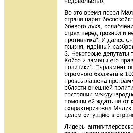
недовольство.
Во это время посол Мал
стране царит беспокойс
боевого духа, ослаблен
страх перед грозной и 
противника". И далее он
грызня, идейный разбро
3. Некоторые депутаты 
Койсо и замены его пра
политики". Парламент о
огромного бюджета в 10
провозглашена програм
области внешней полити
состоянии международно
помощи ей ждать не от ко
охарактеризовал Малик 
целом ситуацию в стран
Лидеры антигитлеровско