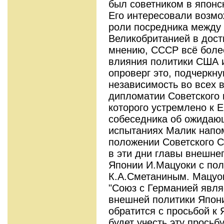
был советником в японс
Его интересовали возм
роли посредника между
Великобританией в дост
мнению, СССР всё более
влияния политики США 
опроверг это, подчеркну
независимость во всех 
дипломатии Советского 
которого устремлено к 
собеседника об ожидаю
испытаниях Малик напо
положении Советского С
в эти дни главы внешне
Японии И.Мацуоки с по
К.А.Сметаниным. Мацуок
"Союз с Германией явля
внешней политики Япони
обратится с просьбой к
будет учесть эту просьб