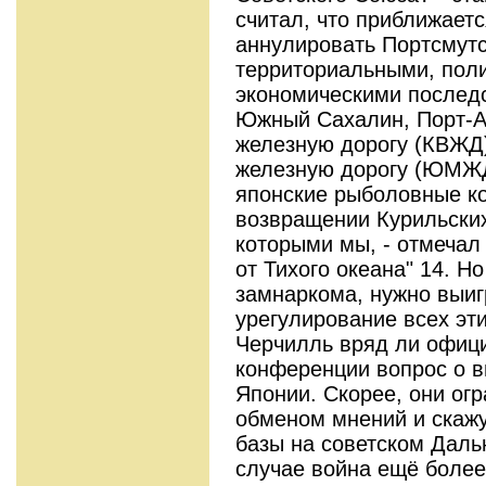
считал, что приближаетс
аннулировать Портсмутс
территориальными, пол
экономическими последс
Южный Сахалин, Порт-А
железную дорогу (КВЖД
железную дорогу (ЮМЖД
японские рыболовные ко
возвращении Курильских
которыми мы, - отмечал
от Тихого океана" 14. Н
замнаркома, нужно выиг
урегулирование всех эти
Черчилль вряд ли офици
конференции вопрос о 
Японии. Скорее, они ог
обменом мнений и скажу
базы на советском Даль
случае война ещё более