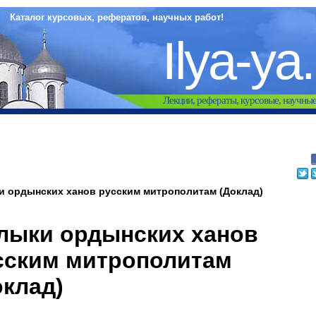
Каталог курсовых, рефератов, научных работ!
Ilya-ya
Лекции, рефераты, курсовые, научны
 ордынских ханов русским митрополитам (Доклад)
лыки ордынских ханов
сским митрополитам
оклад)