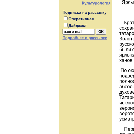
Ярлык
Культурология
Подписка на рассылку
Оперативная
Кратк
Дайджест
сохра
татаро
Подробнее о рассылке
Золот
русско
были 
ярлык
ханов 
По ок
подвер
полнос
абсолю
духов
Татары
исключ
верои
верот
усматр
Первая