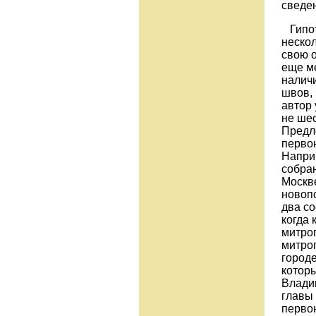
сведен
Гипот
неско
свою 
еще м
наличи
швов,
автор
не шес
Предл
первон
Наприм
собран
Москве
новоп
два со
когда 
митроп
митро
городе
котор
Влади
главы 
первон