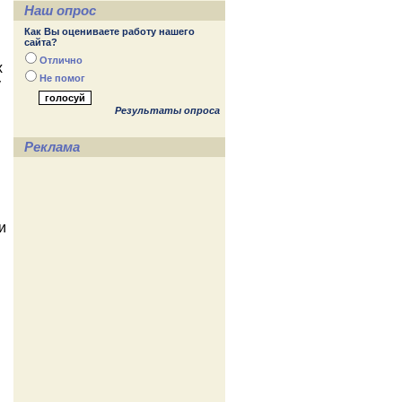
Наш опрос
Как Вы оцениваете работу нашего
сайта?
Отлично
х
Не помог
у
Результаты опроса
Реклама
и