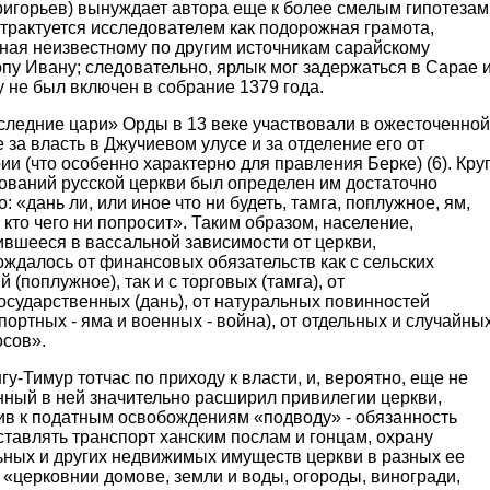
ригорьев) вынуждает автора еще к более смелым гипотезам
трактуется исследователем как подорожная грамота,
ная неизвестному по другим источникам сарайскому
пу Ивану; следовательно, ярлык мог задержаться в Сарае 
у не был включен в собрание 1379 года.
едние цари» Орды в 13 веке участвовали в ожесточенной
 за власть в Джучиевом улусе и за отделение его от
и (что особенно характерно для правления Берке) (6). Кру
ований русской церкви был определен им достаточно
: «дань ли, или иное что ни будеть, тамга, поплужное, ям,
 кто чего ни попросит». Таким образом, население,
ившееся в вассальной зависимости от церкви,
ждалось от финансовых обязательств как с сельских
й (поплужное), так и с торговых (тамга), от
осударственных (дань), от натуральных повинностей
портных - яма и военных - война), от отдельных и случайны
осов».
Тимур тотчас по приходу к власти, и, вероятно, еще не
нный в ней значительно расширил привилегии церкви,
ив к податным освобождениям «подводу» - обязанность
тавлять транспорт ханским послам и гонцам, охрану
ьных и других недвижимых имуществ церкви в разных ее
 «церковнии домове, земли и воды, огороды, виногради,