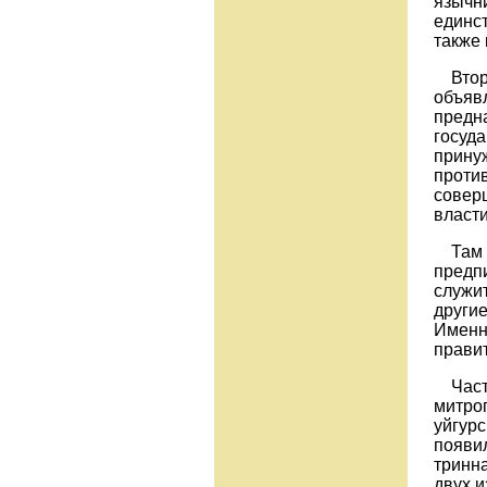
язычн
единс
также 
Второ
объявл
предна
госуд
прину
против
совер
власти
Там п
предпи
служит
другие
Именн
прави
Часть
митроп
уйгурс
появи
тринн
двух и