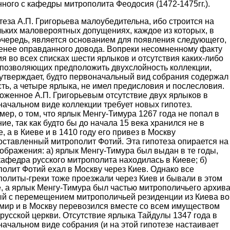
ного с кафедры митрополита Феодосия (1472-1475гг.).
еза А.П. Григорьева малоубедительна, ибо строится на
льких маловероятных допущениях, каждое из которых, в
очередь, является основанием для появления следующего,
енее оправданного довода. Вопреки несомненному факту
я во всех списках шести ярлыков и отсутствия каких-либо
 позволяющих предположить двухслойность коллекции,
 утверждает, будто первоначальный вид собрания содержал
ть, а четыре ярлыка, не имел предисловия и послесловия.
оженное А.П. Григорьевым отсутствие двух ярлыков в
ачальном виде коллекции требует новых гипотез.
ер, о том, что ярлык Менгу-Тимура 1267 года не попал в
ие, так как будто бы до начала 15 века хранился не в
, а в Киеве и в 1410 году его привез в Москву
оставленный митрополит Фотий. Эта гипотеза опирается на
ображения: а) ярлык Менгу-Тимура был выдан в те годы,
кафедра русского митрополита находилась в Киеве; б)
олит Фотий ехал в Москву через Киев. Однако все
политы-греки тоже проезжали через Киев и бывали в этом
, а ярлык Менгу-Тимура был частью митрополичьего архива
ый с перемещением митрополичьей резиденции из Киева во
мир и в Москву перевозился вместе со всем имуществом
русской церкви. Отсутствие ярлыка Тайдулы 1347 года в
ачальном виде собрания (и на этой гипотезе настаивает