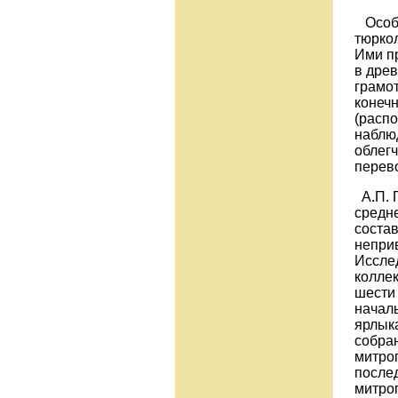
Особо
тюркол
Ими п
в дре
грамот
конечн
(распо
наблю
облег
перево
А.П. Г
средн
состав
неприв
Иссле
коллек
шести
начал
ярлык
собран
митроп
после
митроп