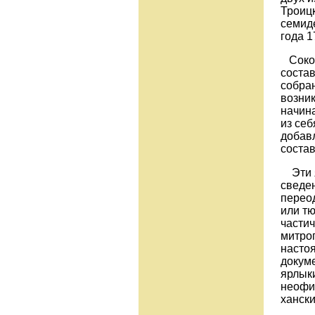
Троицк
семид
года 1
Сокол
состав
собран
возник
начина
из себ
добав
состав
Эти я
сведе
переод
или тю
частич
митроп
насто
докум
ярлыки
неофи
ханск