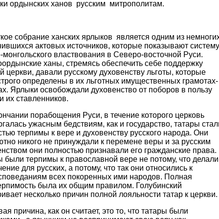
и ордынских ханов русским митрополитам.
ое собрание ханских ярлыков является одним из немноги
нившихся актовых источников, которые показывают систем
-монгольского властвования в Северо-восточной Руси.
оордынские ханы, стремясь обеспечить себе поддержку
й церкви, давали русскому духовенству льготы, которые
строго определены в их льготных имущественных грамотах-
ах. Ярлыки освобождали духовенство от поборов в пользу
и их ставленников.
ончании порабощения Руси, в течение которого церковь
галась ужасным бедствиям, как и государство, татары стал
тью терпимы к вере и духовенству русского народа. Они
тно никого не принуждали к перемене веры и за русским
енством они полностью признавали его гражданские права.
 были терпимы к православной вере не потому, что делали
ение для русских, а потому, что так они относились к
споведаниям всех покоренных ими народов. Полная
ерпимость была их общим правилом. Голубинский
ивает несколько причин полной лояльности татар к церкви.
 причина, как он считает, это то, что татары были