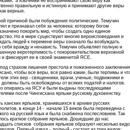
иками, а язычники не воспринимают свою веру как
твенно правильную и истинную и принимают другие веры
как верные.
й причиной были побуждения политические. Темучин
ял и признавал себя за человека: которому богом
значено покорить мир, чтобы создать одно единое
арство. Но в мире существуют многие вероисповедания и
ждать людей к перемене веры означало бы возбуждать
 себя вражду и ненависть. Темучин объявляет полную и
шенную веротерпимость с покоровительством верховной
 и фиксирует ее в своей знаменитой ЯСЕ.
од страхом лишения престола и пожизненного заключени
сано, чтобы все веры, все равно какие, были терпимы и чт
ели этих вер - священники, врачи, ученые, подвижники и
 должны быть освобождены от всяких податей и налогов.
о опираясь на ЯСУ и были выданы последующими
телями после Чингисхана ярлыки русскому духовенству.
 ханских ярлыков, хранившихся в архиве русских
олитов, в конце 14 - начале 15 веков была переведена с
кого на русский язык и была снабжена послесловием. Так
лось краткое собрание ярлыков. Дошедшие до нас
адцать списков собрания ярлыков образуют несколько видо
зводов. Первый извод - полный - состоит из трех видов: