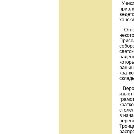
Уника
привле
ведет
хански
Относ
некот
Присе
соборо
светск
паден
которы
раньше
кратко
склады
Вероя
язык п
грамот
кратко
столе
в нача
перев
Троиц
распро