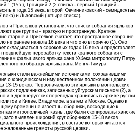
ий 1 (15в.), Троицкий 2 (2 списка - первый Троицкий -
есятые года 15 века, второй Овчинниковский - семидесяты
7 века) и Львовский (четыре списка).
ов и Приселков установили, что списки собрания ярлыков
ляют две группы - краткую и пространную. Краткое
ие старше и Приселков считает, что пространное собрание
ло не раннее начала 16 века и что оно вторично (1). Оно
ет складываться в сороковых годах 16 века и представляет
я позднейшую переработку текста краткого собрания с
лением фальшивого ярлыка хана Узбека митрополиту Петру
ленного по образцу ярлыка хана Менгу-Тимура.
рлыки стали важнейшими источниками, сохранившими
ния о юридическом и имущественном положении церкви
а 13-15 веков. Первоначально эти ярлыки в монгольских
ркских подлинниках, записанных уйгурским письмом (2), а
но и в древнерусских переводах хранились в архиве русски
олитов в Киеве, Владимире, а затем в Москве. Однако к
ящему времени не известны сборники, восходящие к
ентам митрополичьей казны, где были скопированы хански
, зато выявлен широкий круг сборников 15-18 веков
циального происхождения, в составе которых читаются
ие жалованные грамоты русской церкви.