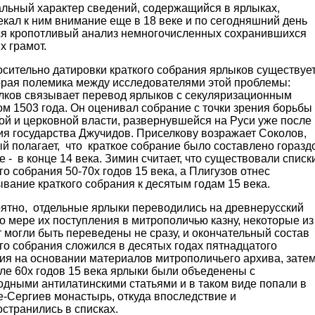
льный характер сведений, содержащийся в ярлыках,
кал к ним внимание еще в 18 веке и по сегодняшний день
ся кропотливый анализ немногочисленных сохранившихся
х грамот.
ительно датировки краткого собрания ярлыков существуе
орая полемика между исследователями этой проблемы:
лков связывает перевод ярлыков с секуляризационным
м 1503 года. Он оценивал собрание с точки зрения борьбы
ой и церковной власти, развернувшейся на Руси уже после
ия государства Джучидов. Приселкову возражает Соколов,
й полагает, что краткое собрание было составлено горазд
 - в конце 14 века. Зимин считает, что существовали списк
го собрания 50-70х годов 15 века, а Плигузов отнес
вание краткого собрания к десятым годам 15 века.
тно, отдельные ярлыки переводились на древнерусский
о мере их поступления в митрополичью казну, некоторые из
 могли быть переведены не сразу, и окончательный состав
го собрания сложился в десятых годах пятнадцатого
тия на основании материалов митрополичьего архива, зате
ле 60х годов 15 века ярлыки были объеденены с
одными антилатинскими статьями и в таком виде попали в
е-Сергиев монастырь, откуда впоследствие и
странились в списках.