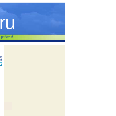
.ru
е работы!