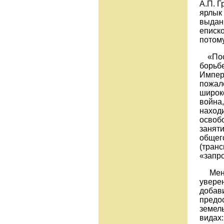
А.П. Г
ярлык 
выдан
еписко
потом
«Посл
борьбе
Импери
пожал
широко
война,
наход
освобо
заняти
общег
(транс
«запр
Менгу-
увере
добав
предос
земел
видах: