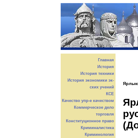
Главная
История
История техники
История экономики эк-
Ярлыки
ских учений
КСЕ
Яр
Качество упр-е качеством
Коммерческое дело
ру
торговля
Конституционное право
(Д
Криминалистика
Криминология