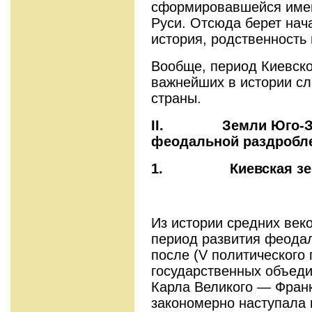
сформировавшейся имен
Руси. Отсюда берет нач
история, родственность 
Вообще, период Киевско
важнейших в истории сл
страны.
II.
Земли Юго-З
феодальной раздробл
1.
Киевская з
Из истории средних веко
период развития феода
после (V политического
государственных объеди
Карла Великого — Франк
закономерно наступала 