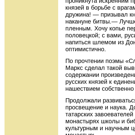
проникнута искренним п
князей в борьбе с врага
дружина! — призывал кн
накануне битвы.— Лучш
пленным. Хочу копье пе
половецкой; с вами, рус
напиться шлемом из Дон
оптимистично.
По прочтении поэмы «Сл
Маркс сделал такой выв
содержании произведен
русских князей к единен
нашествием собственно
Продолжали развиватьс
просвещение и наука. Д
татарских завоевателей
монастырях школы и би
культурным и научным ц
монастырь.