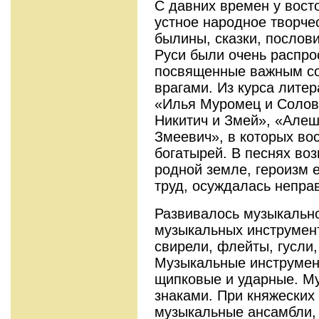
С давних времен у вост
устное народное творче
былины, сказки, послови
Руси были очень распр
посвященные важным со
врагами. Из курса лите
«Илья Муромец и Солов
Никитич и Змей», «Алеш
Змеевич», в которых во
богатырей. В песнях во
родной земле, героизм 
труд, осуждалась непра
Развивалось музыкально
музыкальных инструмент
свирели, флейты, гусли,
Музыкальные инструмен
щипковые и ударные. М
знаками. При княжеских
музыкальные ансамбли, 