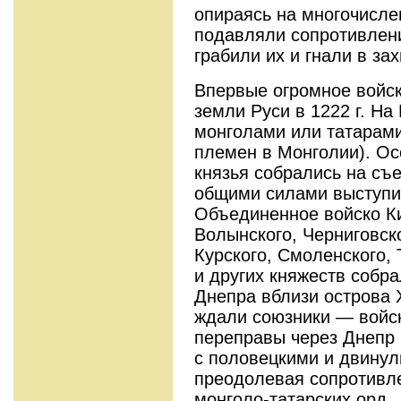
опираясь на многочисле
подавляли сопротивлен
грабили их и гнали в за
Впервые огромное войск
земли Руси в 1222 г. На
монголами или татарами
племен в Монголии). Ос
князья собрались на съе
общими силами выступит
Объединенное войско Ки
Волынского, Черниговск
Курского, Смоленского, 
и других княжеств собр
Днепра вблизи острова 
ждали союзники — войск
переправы через Днепр 
с половецкими и двинули
преодолевая сопротивл
монголо-татарских орд.