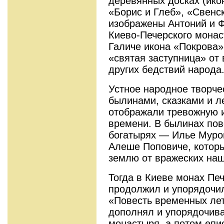
деревянных досках (ико
«Борис и Глеб», «Свенс
изображены Антоний и 
Киево-Печерского монас
Галиче икона «Покрова»
«святая заступница» от
других бедствий народа
Устное народное творче
былинами, сказками и л
отображали тревожную и
времени. В былинах пов
богатырях — Илье Муро
Алеше Поповиче, котор
землю от вражеских наш
Тогда в Киеве монах Пе
продолжил и упорядочи
«Повесть временных лет
дополнял и упорядочив
монастыря, а потом епи