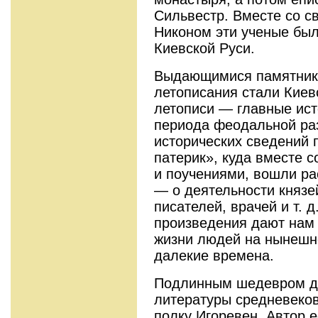
Сильвестр. Вместе со 
Никоном эти ученые бы
Киевской Руси.
Выдающимися памятника
летописания стали Киев
летописи — главные ист
периода феодальной ра
исторических сведений 
патерик», куда вместе 
и поучениями, вошли ра
— о деятельности князе
писателей, врачей и т. 
произведения дают нам
жизни людей на нынешне
далекие времена.
Подлинным шедевром др
литературы средневеков
полку Игоревен. Автор е