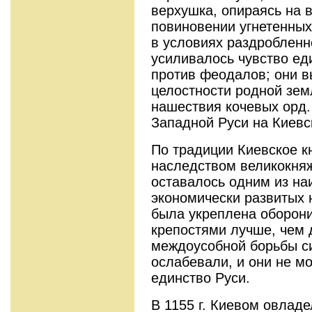
верхушка, опираясь на 
повиновении угнетенных
в условиях раздробленн
усиливалось чувство ед
против феодалов; они в
целостности родной зем
нашествия кочевых орд.
Западной Руси на Киевс
По традиции Киевское к
наследством великокняж
оставалось одним из на
экономически развитых 
была укреплена оборон
крепостями лучше, чем 
междоусобной борьбы си
ослабевали, и они не мо
единство Руси.
В 1155 г. Киевом овлад