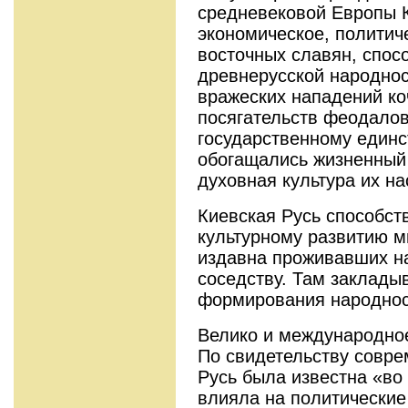
средневековой Европы К
экономическое, политич
восточных славян, спос
древнерусской народнос
вражеских нападений ко
посягательств феодалов
государственному единс
обогащались жизненный 
духовная культура их на
Киевская Русь способст
культурному развитию м
издавна проживавших на
соседству. Там заклады
формирования народнос
Велико и международное
По свидетельству совре
Русь была известна «во
влияла на политически