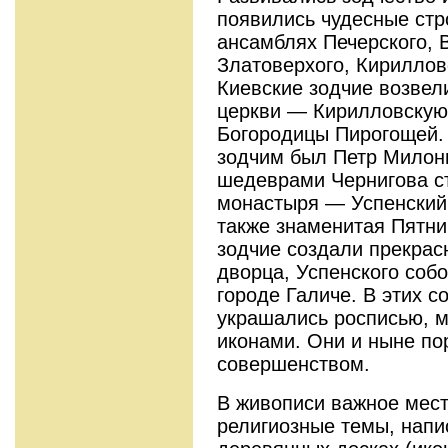
появились чудесные стр
ансамблях Печерского, 
Златоверхого, Кириллов
Киевские зодчие возвел
церкви — Кирилловскую
Богородицы Пирогощей
зодчим был Петр Милон
шедеврами Чернигова с
монастыря — Успенский 
также знаменитая Пятни
зодчие создали прекрас
дворца, Успенского соб
городе Галиче. В этих 
украшались росписью, м
иконами. Они и ныне по
совершенством.
В живописи важное мест
религиозные темы, нап