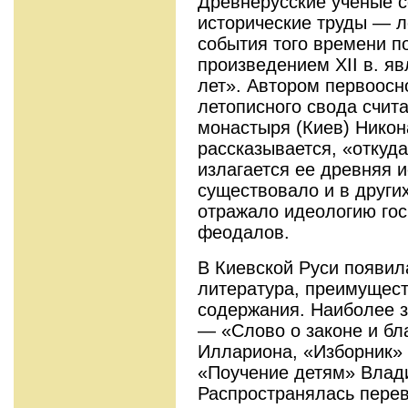
Древнерусские ученые 
исторические труды — л
события того времени 
произведением XII в. я
лет». Автором первоосн
летописного свода счит
монастыря (Киев) Никон
рассказывается, «откуд
излагается ее древняя 
существовало и в други
отражало идеологию го
феодалов.
В Киевской Руси появил
литература, преимущест
содержания. Наиболее 
— «Слово о законе и бл
Иллариона, «Изборник»
«Поучение детям» Влад
Распространялась перев