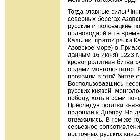
Тогда главные силы Чин
северных берегах Азовс
русские и половецкие по
полноводной в те време
Кальчик, приток речки К
Азовское море) в Приаз
данным 16 июня) 1223 г.
кровопролитная битва р
ордами монголо-татар. 
проявили в этой битве с
Воспользовавшись несо
русских князей, монгол
победу, хоть и сами по
Преследуя остатки княж
подошли к Днепру. Но д
отважились. В том же го
серьезное сопротивлени
восточных русских князе