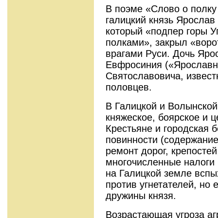
В поэме «Слово о полку
галицкий князь Яросла
который «подпер горы У
полками», закрыл «воро
врагами Руси. Дочь Яр
Евфросиния («Ярославна
Святославовича, извест
половцев.
В Галицкой и Волынской
княжеское, боярское и 
Крестьяне и городская 
повинности (содержание
ремонт дорог, крепостей
многочисленные налоги в
на Галицкой земле вспы
против угнетателей, но
дружины князя.
Возрастающая угроза аг