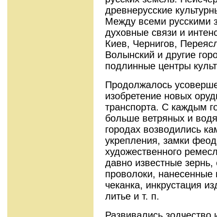
древнерусские культурн
Между всеми русскими 
духовные связи и интен
Киев, Чернигов, Переяс
Волынский и другие гор
подлинные центры культ
Продолжалось усоверше
изобретение новых оруд
транспорта. С каждым г
больше ветряных и водя
городах возводились к
укрепления, замки феод
художественного ремес
давно известные зернь, 
проволоки, нанесенные 
чеканка, инкрустация из
литье и т. п.
Развивались зодчество 