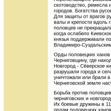
скотоводство, ремесла 
городов. Богатства русо
Для защиты от врагов р
валы и крепости вдоль 
половцев не прекращали
когда ослабело Киевско
князья поддерживали по
Владимиро-Суздальским
Орды половецких ханов 
Черниговщину, где нахо
Новгород - Сёверское к
разрушали города и сел
уничтожали или брали в
Черниговской земле нас
Борьба против половцев
черниговских и новгоро
Их боевые дружины в 11
ордам половецких ханов