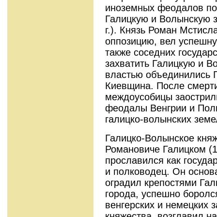
иноземных феодалов по
Галицкую и Волынскую з
г.). Князь Роман Мстис
оппозицию, вел успешну
также соседних государ
захватить Галицкую и В
властью объединились 
Киевщина. После смерт
междоусобицы заострили
феодалы Венгрии и Поль
галицко-волынских земе
Галицко-Волынское кня
Романовиче Галицком (
прославился как госуда
и полководец. Он основ
оградил крепостями Гал
города, успешно боролс
венгерских и немецких з
княжества, возглавил н