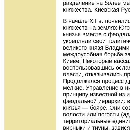
разделение на более м
княжества. Киевская Ру
В начале XII в. появили
княжеств на землях Юго
князья вместе с феода
укрепляли свои политич
великого князя Владим
междоусобная борьба за
Киеве. Некоторые васса
воспользовавшись осла
власти, отказывались п
Продолжался процесс д
мелкие. Управление в н
принципу известной из 
феодальной иерархии: 
князья — бояре. Они с
волости или погосты (а
территориальные единиц
вирныки и тиуны, завис