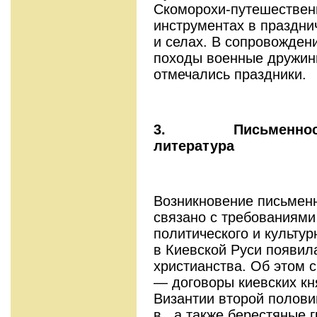
Скоморохи-путешествен
инструментах в празднич
и селах. В сопровожден
походы военные дружины
отмечались праздники.
3.
Письменнос
литература
Возникновение письменн
связано с требованиями
политического и культур
в Киевской Руси появил
христианства. Об этом 
— договоры киевских кн
Византии второй полови
в., а также берестяные