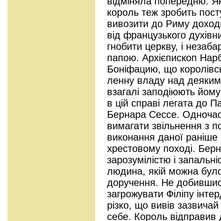
відміняла попередню. Як
король теж зробить пост
вивозити до Риму доход
від французького духів
гнобити церкву, і незаба
папою. Архієпископ Нар
Боніфацию, що королівсь
ленну владу над деяким
взагалі заподіюють йому
в цій справі легата до 
Бернара Сессе. Одночас
вимагати звільнення з п
виконання даної раніше 
хрестовому поході. Бер
зарозумілістю і запальн
людина, якій можна було
доручення. Не добившись
загрожувати Філіпу інтер
різко, що вивів зазвичай
себе. Король відправив 