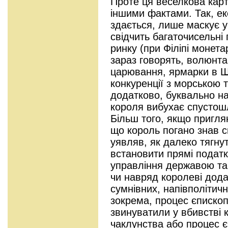
Проте ця веселкова карт
іншими фактами. Так, ек
здається, лише маскує у
свідчить багаточисельні
ринку (при Філіпі монета
зараз говорять, волюнтар
царювання, ярмарки в Ш
конкуренції з морською т
додатково, буквально на
короля вибухає спустош
Більш того, якщо пригля
що король погано знав св
уявляв, як далеко тягнут
встановити прямі податки
управління державою та
чи навряд королеві дод
сумнівних, напівполітичн
зокрема, процес єпископ
звинуватили у вбивстві
чаклунства або процес 