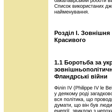
бакалаврський роботи ви
Список використаних дж
найменування.
Розділ І. Зовнішня 
Красивого
1.1 Боротьба за ук
зовнішньополітичн
Фландрські війни
Філіп IV (Philippe IV le 
у деякому роді загадков
вся політика, що провод
думати, що він був людин
енергії, звиклою з непо