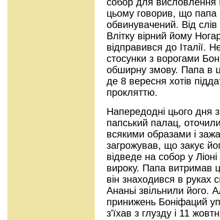
собор для висловлення 
цьому говорив, що папа 
обвинувачений. Від слів
Влітку вірний йому Ног
відправився до Італії. 
стосунки з ворогами Бон
обширну змову. Папа в ц
де 8 вересня хотів підд
прокляттю.
Напередодні цього дня 
папський палац, оточили
всякими образами і зажа
загрожував, що закує йо
відведе на собор у Ліон
вироку. Папа витримав ці
він знаходився в руках с
Ананьі звільнили його. 
принижень Боніфаций уп
з'їхав з глузду і 11 жов