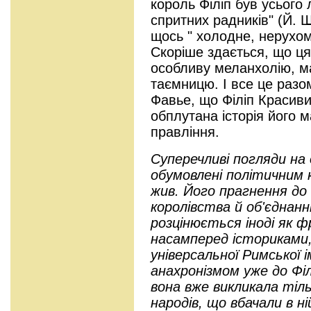
король Філіп був усього 
спритних радників" (Й. 
щось " холодне, нерухоме
Скоріше здається, що ця
особливу меланхолію, маб
таємницю. І все це разо
Фавье, що Філіп Красиви
обплутана історія його 
правління.
Суперечливі погляди на
обумовлені політичним к
жив. Його прагнення до
королівства й об'єднанн
розцінюється іноді як ф
насамперед істориками, 
універсальної Римської і
анахронізмом уже до Філ
вона вже викликала тіл
народів, що вбачали в ній