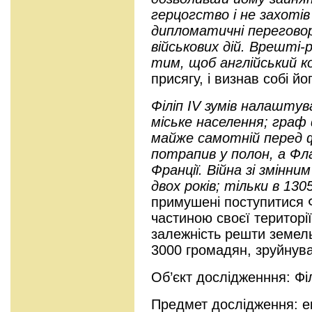
герцогство і не захоті
дипломатичні переговори
військових дій. Врешті-
тим, щоб англійський ко
присягу, і визнав собі й
Філіп IV зумів налашту
міське населення; граф
майже самотній перед ф
потрапив у полон, а Фл
Франції. Війна зі змінн
двох років; тільки в 130
примушені поступитися 
частиною своєї території
залежність решти земель
3000 громадян, зруйнуват
Об’єкт дослідженння: Фі
Предмет дослідження: ек