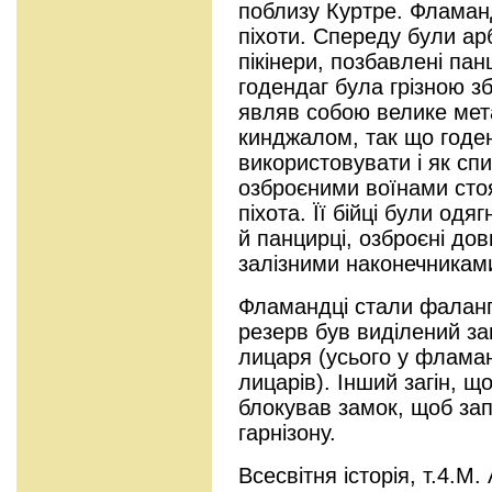
поблизу Куртре. Фламан
піхоти. Спереду були ар
пікінери, позбавлені пан
годендаг була грізною з
являв собою велике мет
кинджалом, так що годе
використовувати і як спис
озброєними воїнами ст
піхота. Її бійці були одяг
й панцирці, озброєні до
залізними наконечникам
Фламандці стали фаланг
резерв був виділений за
лицаря (усього у фламан
лицарів). Інший загін, щ
блокував замок, щоб зап
гарнізону.
Всесвітня історія, т.4.М