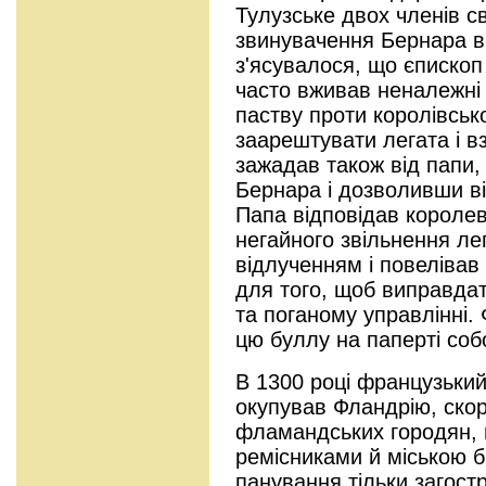
Тулузське двох членів с
звинувачення Бернара в 
з'ясувалося, що єпископ 
часто вживав неналежні
паству проти королівсько
заарештувати легата і вз
зажадав також від папи,
Бернара і дозволивши ві
Папа відповідав королев
негайного звільнення ле
відлученням і повелівав 
для того, щоб виправдат
та поганому управлінні. 
цю буллу на паперті соб
В 1300 році французький
окупував Фландрію, ско
фламандських городян, 
ремісниками й міською 
панування тільки загост