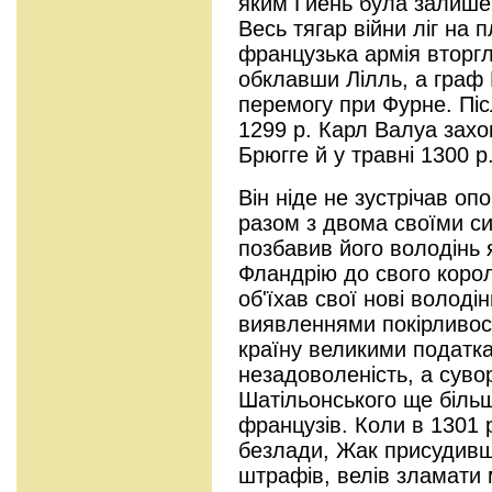
яким Гиень була залише
Весь тягар війни ліг на 
французька армія вторгл
обклавши Лілль, а граф
перемогу при Фурне. Піс
1299 р. Карл Валуа зах
Брюгге й у травні 1300 р
Він ніде не зустрічав оп
разом з двома своїми с
позбавив його володінь я
Фландрію до свого королі
об'їхав свої нові володі
виявленнями покірливост
країну великими податк
незадоволеність, а суво
Шатільонського ще біль
французів. Коли в 1301 
безлади, Жак присудивш
штрафів, велів зламати м