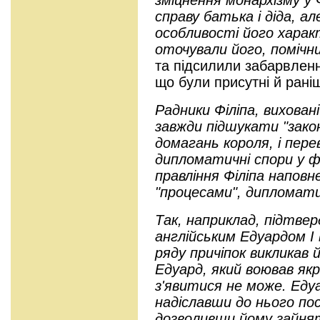
справу батька і діда, ал
особливості його характ
оточували його, помічни
та підсилили забарвленн
що були присутні й рані
Радники Філіпа, виховані
завжди підшукати "закон
домагань короля, і пер
дипломатичні спори у ф
правління Філіпа напов
"процесами", дипломат
Так, наприклад, підтве
англійським Едуардом I в
ряду причіпок викликав 
Едуард, який воював як
з'явитися не може. Едуа
надіславши до нього пос
дозволивши йому зайняти