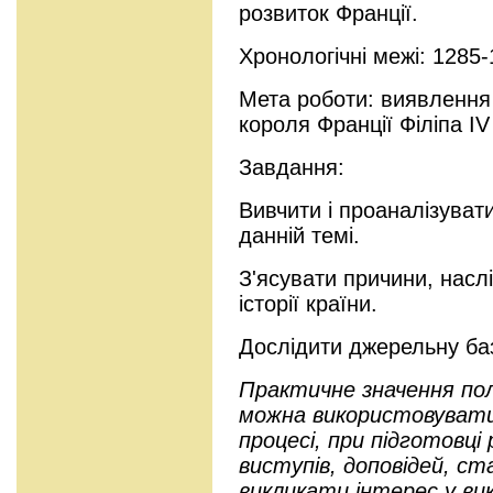
розвиток Франції.
Хронологічні межі: 1285
Мета роботи: виявлення 
короля Франції Філіпа IV
Завдання:
Вивчити і проаналізуват
данній темі.
З'ясувати причини, наслі
історії країни.
Дослідити джерельну баз
Практичне значення по
можна використовувати
процесі, при підготовці
виступів, доповідей, с
викликати інтерес у вик