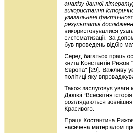
аналізу данної літерату
використання історично
узагальнені фактичного
результатів дослідженн
використовувалися узаг
систематизації. За допо
був проведень відбір мат
Серед багатьох праць ос
книга Константін Рижов "
Європа" [29]. Важливу у
політиці яку впроваджув
Також заслуговує уваги к
Дюпюі “Всесвітня історія в
розглядаються зовнішня п
Красивого.
Праця Костянтина Рижова
насичена матеріалом про 