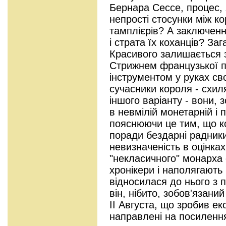
Бернара Сессе, процес, 
непрості стосунки між к
тамплієрів? А заключенн
і страта їх коханців? За
Красивого залишається з
Стрижнем французької п
інструментом у руках сво
сучасники короля - схил
іншого варіанту - вони,
в невмілій монетарній і п
пояснюючи це тим, що к
поради бездарні радники
невизначеність в оцінках
"некласичного" монарха 
хронікери і наполягають
відносилася до нього з 
він, нібито, зобов'язаний
II Августа, що зробив ек
направлені на посиленн