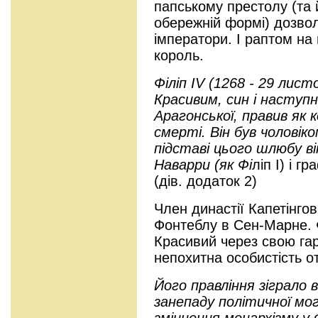
папському престолу (та й
обережній формі) дозвол
імператори. І раптом н
король.
Філіп IV (1268 - 29 лист
Красивим, син і наступник
Арагонської, правив як к
смерті. Він був чоловіко
підставі цього шлюбу в
Наварри (як Фі
ліп I) і 
(дів. додаток 2)
Член династії Капетінгов
Фонтеблу в Сен-Марне. Ф
Красивий через свою гар
непохитна особистість от
Його правління зіграло 
занепаду політичної мо
зміцнення монархізму у 