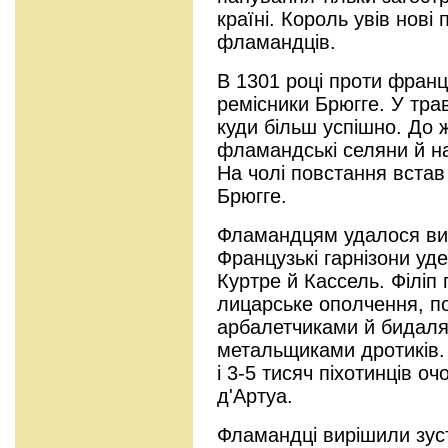
країні. Король увів нові
фламандців.
В 1301 році проти фран
ремісники Брюгге. У тра
куди більш успішно. До 
фламандські селяни й на
На чолі повстання встав
Брюгге.
Фламандцям удалося вити
Французькі гарнізони уд
Куртре й Кассель. Філіп
лицарське ополчення, 
арбалетчиками й бидаля
метальщиками дротиків. 
і 3-5 тисяч піхотинців о
д'Артуа.
Фламандці вирішили зуст