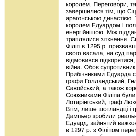
королем. Переговори, тя
завершилися тім, що Сіц
арагонською династією. 
королем Едуардом I полі
енергійнішою. Між підд
траплялися зіткнення. С
Філіп в 1295 р. призвавш
свого васала, на суд па
відмовився підкорятися,
війна. Обоє супротивник
Прибічниками Едуарда с
графи Голландський, Гел
Савойський, а також кор
Союзниками Філіпа були 
Лотарінгський, граф Люк
Втім, лише шотландці і 
Дампьер зробили реальн
Едуард, зайнятий важкою
в 1297 р. з Філіпом перем