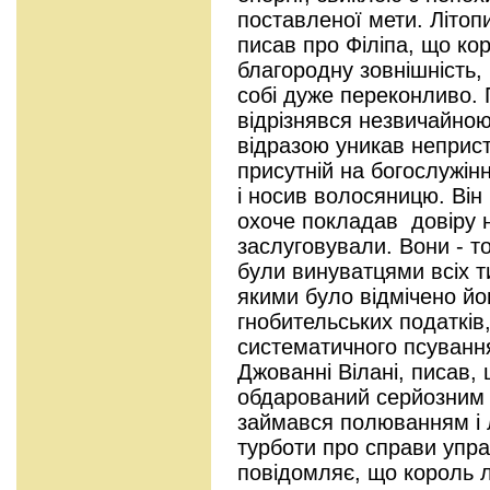
поставленої мети. Літо
писав про Філіпа, що ко
благородну зовнішність,
собі дуже переконливо. 
відрізнявся незвичайною
відразою уникав неприст
присутній на богослужінн
і носив волосяницю. Він
охоче покладав довіру н
заслуговували. Вони - то
були винуватцями всіх ти
якими було відмічено йо
гнобительських податків
систематичного псування
Джованні Вілані, писав,
обдарований серйозним 
займався полюванням і 
турботи про справи упр
повідомляє, що король л