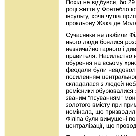
Похід не відбувся, бо 29
році життя у Фонтебло к
інсульту, хоча чутка пр
прокльону Жака де Мол
Сучасники не любили Філ
нього люди боялися розс
незвичайно гарного і ди
правителя. Насильство 
обурення на всьому хрис
феодали були невдоволен
посиленням центральної 
складалася з людей небл
ремісники обурювалися 
званим "псуванням" мон
золотого вмісту при при
номінала, що призводило
Філіпа були вимушені по
централізації, що прово