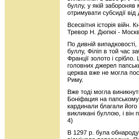
буллу, у якій забороняв
отримувати субсидії від 
Всесвітня історія війн. К
Тревор Н. Дюпюі - Москв
По дивній випадковості, 
буллу, Філіп в той час 
Франції золото і срібло.
головних джерел папськ
церква вже не могла по
Риму.
Вже тоді могла виникну
Боніфация на папському
кардинали благали його
викликані буллою, і він 
4)
В 1297 р. була обнарод