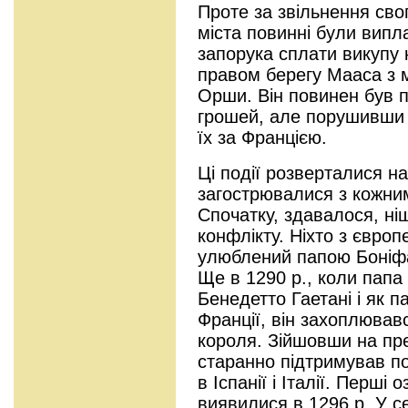
Проте за звільнення сво
міста повинні були випл
запорука сплати викупу 
правом берегу Мааса з м
Орши. Він повинен був п
грошей, але порушивши 
їх за Францією.
Ці події розверталися на
загострювалися з кожни
Спочатку, здавалося, ні
конфлікту. Ніхто з європ
улюблений папою Боніфац
Ще в 1290 р., коли пап
Бенедетто Гаетані і як 
Франції, він захоплюва
короля. Зійшовши на пре
старанно підтримував п
в Іспанії і Італії. Перші
виявилися в 1296 р. У с