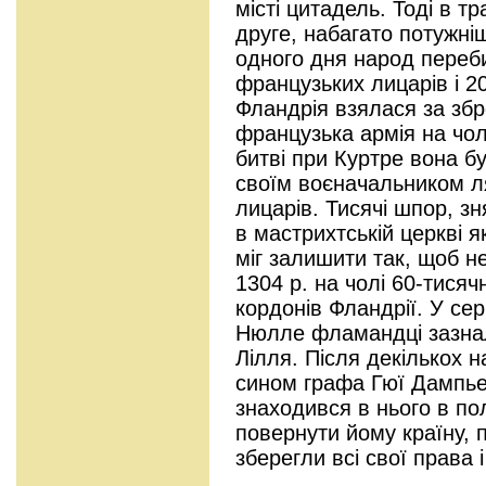
місті цитадель. Тоді в т
друге, набагато потужні
одного дня народ переби
французьких лицарів і 20
Фландрія взялася за збр
французька армія на чол
битві при Куртре вона б
своїм воєначальником л
лицарів. Тисячі шпор, зн
в мастрихтській церкві я
міг залишити так, щоб не
1304 р. на чолі 60-тисяч
кордонів Фландрії. У сер
Нюлле фламандці зазнал
Лілля. Після декількох н
сином графа Гюї Дампье
знаходився в нього в пол
повернути йому країну,
зберегли всі свої права і