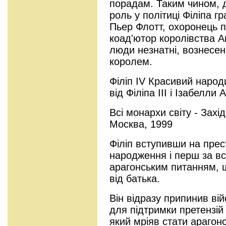
порадам. Таким чином, 
роль у політиці Філіпа г
Пьер Флотт, охоронець п
коад'ютор королівства А
люди незнатні, вознесе
королем.
Філіп IV Красивий народ
від Філіпа III і Ізабелли 
Всі монархи світу - Зах
Москва, 1999
Філіп вступивши на прес
народження і перш за все
арагонським питанням, 
від батька.
Він відразу припинив війс
для підтримки претензій
який мріяв стати арагонс