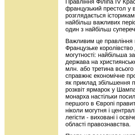
Правління Філіпа IV Кра
французький престол у ві
розглядається історикам
найбільш важливих періоді
один з найбільш супере
Важливим це правління 
Французьке королівство
могутності: найбільша з
держава на християнсько
млн. або третина всього 
справжнє економічне про
як приклад збільшення 
розквіт ярмарок у Шампан
монарха настільки посил
першого в Європі правит
ніколи могутня і централ
легісти - виховані і осві
області правознавства.