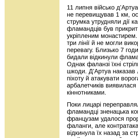
11 липня військо д'Арту
не перевищував 1 км, ос
струмка утрудняли дії к
фламандців був прикрити
укріпленим монастирем.
три лінії й не могли вик
перевагу. Близько 7 год
бидали відкинули флама
Однак фаланзі їхні стріл
шкоди. Д'Артуа наказав 
піхоту й атакувати воро
арбалетчиків виявилася
кіннотниками.
Поки лицарі переправля
фламандці зненацька ко
французам удалося прор
фаланги, але контратак
відкинула їх назад за ст