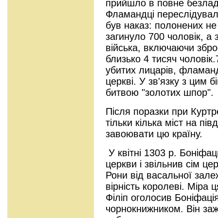
прийшло в повне безлад
Фламандці переслідувал
був наказ: полонених не
загинуло 700 чоловік, а 
війська, включаючи зброє
близько 4 тисяч чоловік.
убитих лицарів, фламанд
церкві. У зв'язку з цим 
битвою "золотих шпор".
Після поразки при Куртр
тільки кілька міст на пі
завоювати цю країну.
У квітні 1303 р. Боніфац
церкви і звільнив сім це
Рони від васальної залеж
вірність королеві. Міра ц
Філіп оголосив Боніфаці
чорнокнижником. Він за