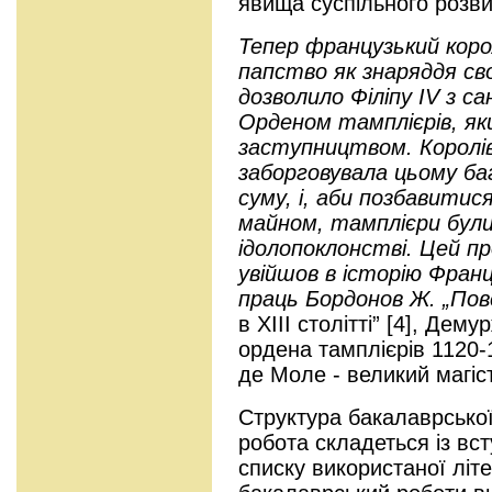
явища суспільного розви
Тепер французький коро
папство як знаряддя сво
дозволило Філіпу IV з са
Орденом тамплієрів, як
заступництвом. Королів
заборговувала цьому ба
суму, і, аби позбавитися
майном, тамплієри були 
ідолопоклонстві. Цей п
увійшов в історію Франц
праць Бордонов Ж. „По
в XIII столітті” [4], Дем
ордена тамплієрів 1120-
де Моле - великий магіст
Структура бакалаврсько
робота складеться із вст
списку використаної літ