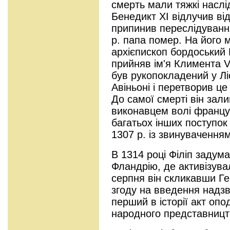
смерть мали тяжкі наслі
Бенедикт XI відлучив ві
припинив переслідування
р. папа помер. На його 
архієпископ бордоський
прийняв ім'я Климента V. 
був рукопокладений у Ліо
Авіньоні і перетворив це
До самої смерті він за
виконавцем волі францу
багатьох інших поступок
1307 р. із звинувачення
В 1314 році Філіп задум
Фландрію, де активізува
серпня він скликавши Ге
згоду на введення надзв
перший в історії акт опо
народного представницт