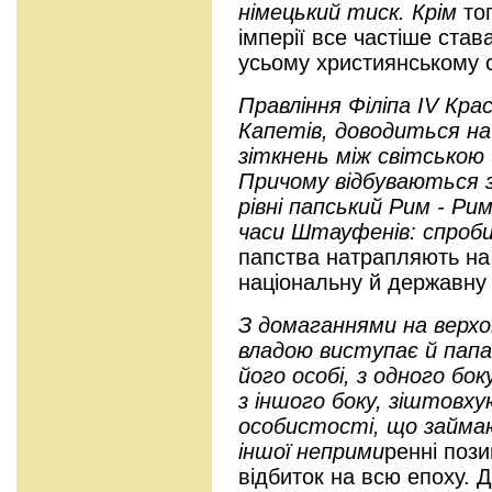
німецький тиск. Крім
то
імперії все частіше ста
усьому християнському св
Правління Філіпа IV Кра
Капетів, доводиться на
зіткнень між світською
Причому відбуваються з
рівні папський Рим - Рим
часи Штауфенів: спроб
папства натрапляють на 
національну й державну 
З домаганнями на верх
владою виступає й папа 
його особі, з одного боку
з іншого боку, зіштовху
особистості, що займа
іншої неприми
ренні пози
відбиток на всю епоху. 