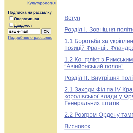
Культурология
Подписка на рассылку
Вступ
Оперативная
Дайджест
Розділ І. Зовнішня політ
Подробнее о рассылке
1.1 Боротьба за укріпле
позицій Франції. Фландрс
1.2 Конфлікт з Римським
“Авінйонський полон”
Розділ ІІ. Внутрішня пол
2.1 Заходи Філіпа IV Кр
королівської влади у Фр
Генеральних штатів
2.2 Розгром Ордену тамп
Висновок