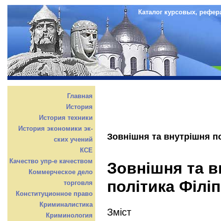
Каталог курсовых, рефер
Главная
История
История техники
История экономики эк-
Зовнішня та внутрішня по
ских учений
КСЕ
Качество упр-е качеством
Зовнішня та в
Коммерческое дело
політика Філі
торговля
Конституционное право
Криминалистика
Зміст
Криминология