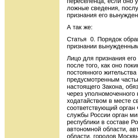
переселенца, если оно
ложные сведения, посл
признания его вынужде
А так же:
Статья 0. Порядок обра
признании вынужденны
Лицо для признания ег
после того, как оно пок
постоянного жительства
предусмотренным часть
настоящего Закона, обя
через уполномоченного 
ходатайством в месте с
соответствующий орган
службы России орган м
республики в составе Р
автономной области, авт
области, городов Москвы