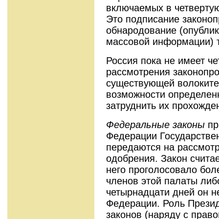
включаемых в четвертую
Это подписание законоп
обнародование (опублик
массовой информации) т
Россия пока не имеет ч
рассмотрения законопрое
существующей волоките 
возможности определен
затруднить их прохожде
Федеральные законы
пр
Федерации Государствен
передаются на рассмот
одобрения. Закон счита
него проголосовало бол
членов этой палаты либ
четырнадцати дней он н
Федерации. Роль Презид
законов (наряду с прав