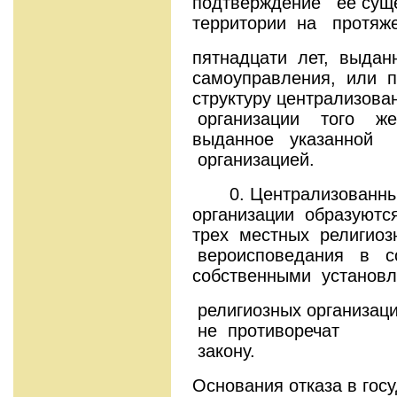
подтверждение ее сущ
территории на протя
пятнадцати лет, выдан
самоуправления, или п
структуру централизова
организации того же
выданное указанной
органи
0. Централизованны
организации образуют
трех местных религиоз
вероисповедания в со
собственными установ
религиозных организаци
не противоречат
зак
Основания отказа в гос