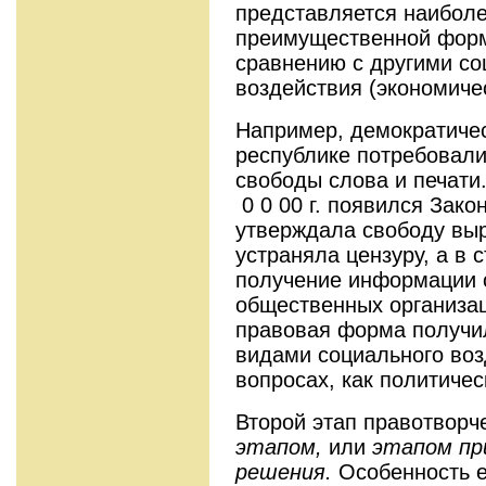
представляется наибол
преимущественной форм
сравнению с другими с
воздействия (экономиче
Например, демократиче
республике потребовали
свободы слова и печати
0 0 00 г. появился Закон
утверждала свободу вы
устраняла цензуру, а в 
получение информации о
общественных организац
правовая форма получи
видами социального воз
вопросах, как политиче
Второй этап правотворч
этапом,
или
этапом пр
решения.
Особенность ег