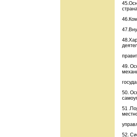
45.Ос
страна
46.Ко
47.Вну
48.Ха
деяте
правит
49. Ос
механ
госуда
50. О
самоу
51 .П
местн
упр
52. С