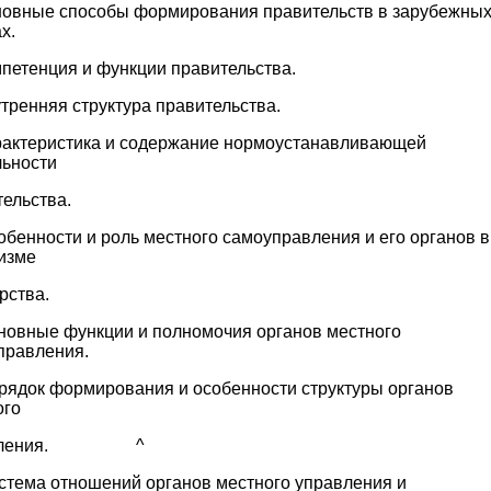
новные способы формирования правительств в зарубежны
х.
мпетенция и функции правительства.
тренняя структура правительства.
рактеристика и содержание нормоустанавливающей
льности
ельства.
обенности и роль местного самоуправления и его органов в
изме
рства.
сновные функции и полномочия органов местного
правления.
орядок формирования и особенности структуры органов
ого
авления. ^
истема отношений органов местного управления и