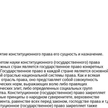
ятие конституционного права его сущность и назначение.
том науки конституционного (государственного) права
ежных стран является государственное право конкретных
 Государственное право в каждой стране является основной
й отраслью национальной системы права. Как и всякая
 отрасль права, оно представляет собой совокупность
ческих норм, выражающих волю либо правящих
ческих элит, либо определенных социальных групп
ва. Конституционное (государственное) право закрепляет
ные принципы о народном суверенитете, верховенстве
ента, равенстве всех перед законом, господстве права и т.
туционное (государственное) право закрепляет также