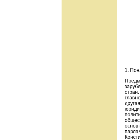
1. Пон
Предме
заруб
стран.
главно
другая
юриди
полити
общест
основ
парлам
Консти