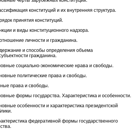
сновные черты зарубежных конституций.
ассификация конституций и их внутренняя структура.
рядок принятия конституций.
нкции и виды конституционного надзора.
оотношение личности и гражданина.
одержание и способы определения объема
субъектности гражданина.
новные социально-экономические нрава и свободы.
сновные политические права и свободы.
чные права и свободы.
новные формы государства. Характеристика и особенности.
новные особенности и характеристика президентской
лики.
рактеристика федеративной формы государственного
ства.