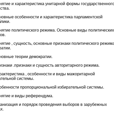
онятие и характеристика унитарной формы государственног
ства.
сновные особенности и характеристика парламентской
лики.
онятие политического режима. Основные виды политических
ов.
нятие , сущность, основные признаки политического режим
ратии.
сновные теории демократии.
изнаки .признаки и сущность авторитарного режима.
рактеристика , особенности и виды мажоритарной
ательной системы.
собенности пропорциональной избирательной системы.
онятие и виды референдума.
ганизация и порядок проведения выборов в зарубежных
х.