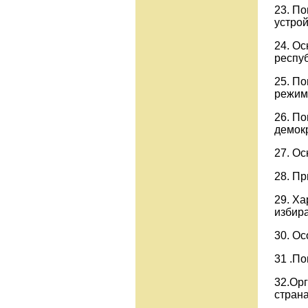
23. П
устрой
24. О
респуб
25. П
режим
26. По
демок
27. О
28. Пр
29. Ха
избир
30. О
31 .П
32.Ор
страна