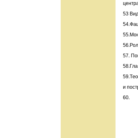
центра
53 Ви
54.Фа
55.Мон
56.Рол
57. По
58.Гла
59.Тео
и пос
60.