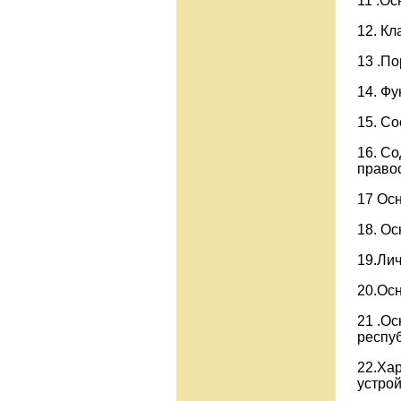
11 .О
12. Кл
13 .По
14. Фу
15. С
16. С
право
17 Ос
18. О
19.Ли
20.Ос
21 .Ос
респуб
22.Ха
устрой