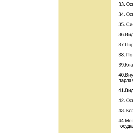
33. О
34. О
35. С
36.Вид
37.По
38. По
39.Кл
40.Вн
парла
41.Ви
42. Ос
43. Кл
44.Ме
госуда