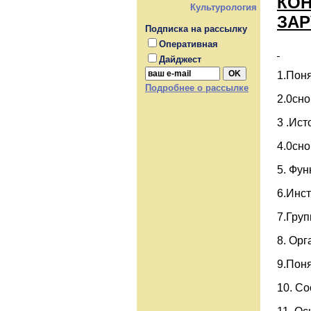
КОН
Культурология
ЗАР
Подписка на рассылку
Оперативная
Дайджест
1.Поня
Подробнее о рассылке
2.0сн
3 .Ист
4.0сн
5. Фун
6.Инст
7.Груп
8. Орг
9.Поня
10. Со