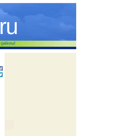
.ru
е работы!