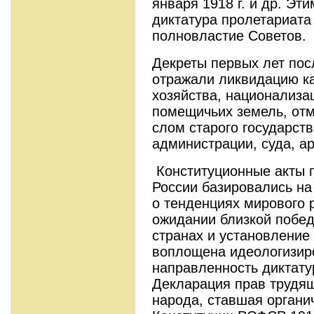
января 1918 г. и др. Эт
диктатура пролетариата
полновластие Советов.
Декреты первых лет по
отражали ликвидацию к
хозяйства, национализа
помещичьих земель, отм
слом старого государств
администрации, суда, ар
Конституционные акты п
России базировались на
о тенденциях мирового 
ожидании близкой побед
странах и установление 
воплощена идеологизир
направленность диктату
Декларация прав трудящ
народа, ставшая органи