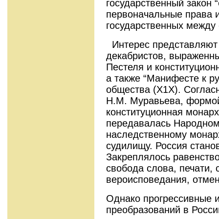
государственный закон
первоначальные права и
государственных между 
Интерес представляют 
декабристов, выраженны
Пестеля и конституцион
а также “Манифесте к р
общества (Х1Х). Соглас
Н.М. Муравьева, формой
конституционная монарх
передавалась Народному
наследственному монарх
судилищу. Россия стано
Закреплялось равенство
свобода слова, печати, 
вероисповедания, отмен
Однако прогрессивные 
преобразований в Росси