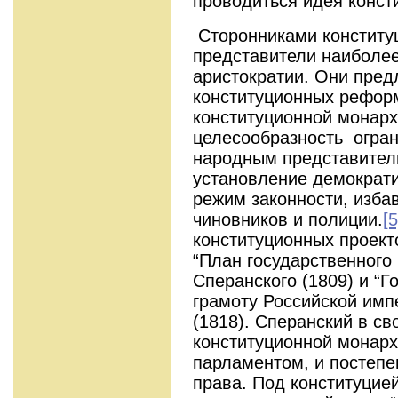
проводиться идея конст
Сторонниками конститу
представители наиболее
аристократии. Они пред
конституционных реформ
конституционной монар
целесообразность огра
народным представитель
установление демократ
режим законности, изба
чиновников и полиции.
[5
конституционных проект
“План государственного
Сперанского (1809) и “
грамоту Российской имп
(1818). Сперанский в с
конституционной монарх
парламентом, и постепе
права. Под конституцие