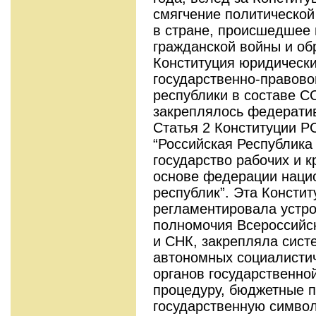
смягчение политической
в стране, происшедшее 
гражданской войны и об
Конституция юридическ
государственно-правово
республики в составе С
закреплялось федератив
Статья 2 Конституции Р
“Российская Республика
государство рабочих и к
основе федерации наци
республик”. Эта Консти
регламентировала устро
полномочия Всероссийс
и СНК, закрепляла сист
автономных социалистич
органов государственно
процедуру, бюджетные 
государственную символ