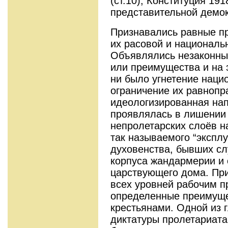
(ст.10), Конституция 19
представительной демок
Признавались равные пр
их расовой и националь
Объявлялись незаконны
или преимущества и на 
ни было угнетение нац
ограничение их равнопра
идеологизированная на
проявлялась в лишении
непролетарских слоёв н
так называемого “эксплу
духовенства, бывших сл
корпуса жандармерии и 
царствующего дома. Пр
всех уровней рабочим п
определенные преимуще
крестьянами. Одной из 
диктатуры пролетариат