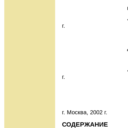
к.ю.н. Ях
«___» _____
г.
Директор 
«___» _____
г.
г. Москва, 2002 г.
СОДЕРЖАНИЕ