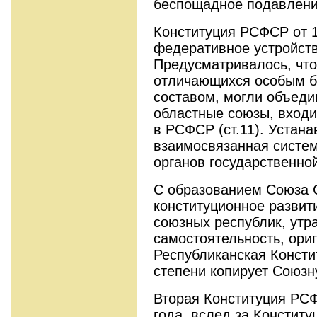
беспощадное подавлени
Конституция РСФСР от 1
федеративное устройств
Предусматривалось, что
отличающихся особым б
составом, могли объеди
областные союзы, вход
в РСФСР (ст.11). Устан
взаимосвязанная систе
органов государственной
С образованием Союза 
конституционное развити
союзных республик, утр
самостоятельность, ори
Республиканская Консти
степени копирует Союзн
Вторая Конституция РСФ
года, вслед за Конститу