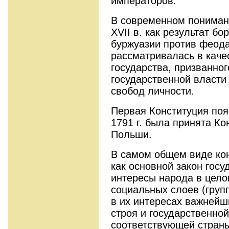
императоров.
В современном понимани
XVII в. как результат б
буржуазии против феода
рассматривалась в каче
государства, призванно
государственной власти 
свобод личности.
Первая Конституция появ
1791 г. была принята Ко
Польши.
В самом общем виде ко
как основной закон гос
интересы народа в цело
социальных слоев (груп
в их интересах важнейш
строя и государственно
соответствующей стран