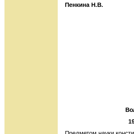
Пенкина Н.В.
Во
1
Предметом науки консти