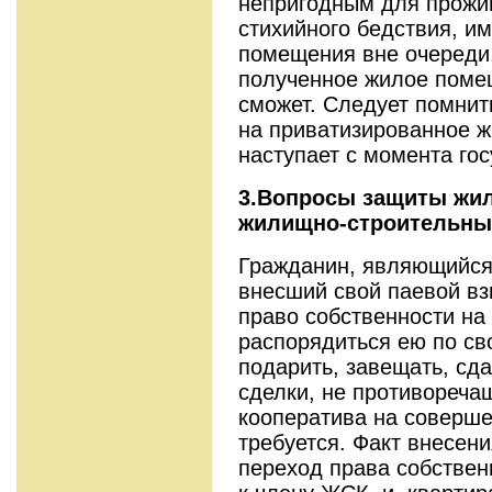
непригодным для прожив
стихийного бедствия, и
помещения вне очереди.
полученное жилое поме
сможет. Следует помнит
на приватизированное жи
наступает с момента го
3.Вопросы защиты жил
жилищно-строительн
Гражданин, являющийся
внесший свой паевой взн
право собственности на 
распорядиться ею по св
подарить, завещать, сда
сделки, не противореча
кооператива на соверше
требуется. Факт внесен
переход права собстве