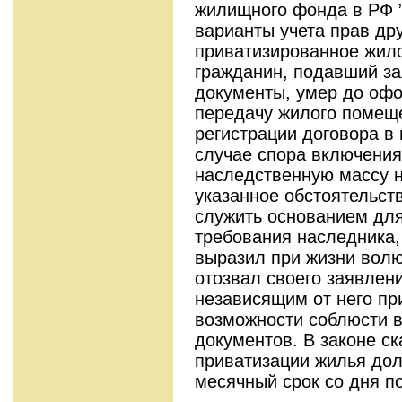
жилищного фонда в РФ 
варианты учета прав др
приватизированное жило
гражданин, подавший за
документы, умер до оф
передачу жилого помеще
регистрации договора в 
случае спора включени
наследственную массу н
указанное обстоятельст
служить основанием для
требования наследника,
выразил при жизни волю
отозвал своего заявлени
независящим от него п
возможности соблюсти 
документов. В законе ск
приватизации жилья дол
месячный срок со дня п