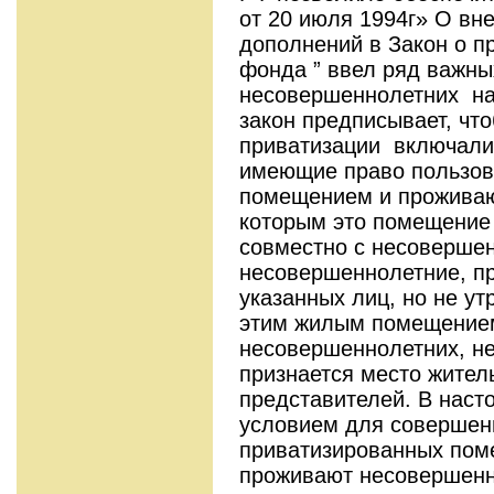
от 20 июля 1994г» О вн
дополнений в Закон о п
фонда ” ввел ряд важны
несовершеннолетних на
закон предписывает, что
приватизации включали
имеющие право пользо
помещением и проживаю
которым это помещение
совместно с несовершен
несовершеннолетние, п
указанных лиц, но не у
этим жилым помещением,
несовершеннолетних, не
признается место жител
представителей. В нас
условием для совершен
приватизированных пом
проживают несовершенн