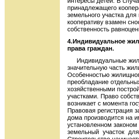
интересы детей. В случ
принадлежащего коопера
земельного участка для
кооперативу взамен сно
собственность равноцен
4.Индивидуальное жил
права граждан.
Индивидуальные жилы
значительную часть жил
Особенностью жилищног
преобладание отдельны
хозяйственными постро
участками. Право собст
возникает с момента го
Правовая регистрация з
дома производится на им
установленном законом
земельный участок для 
Строительство начинает