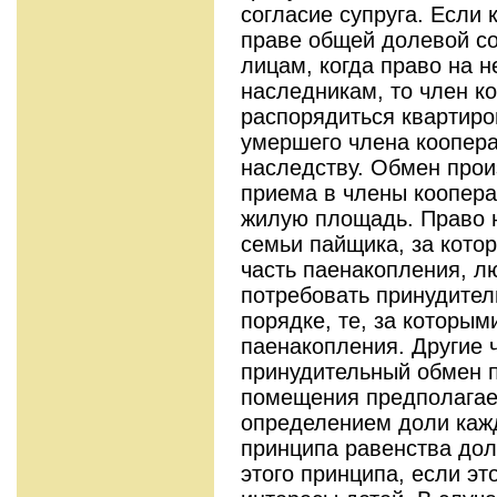
согласие супруга. Если
праве общей долевой со
лицам, когда право на 
наследникам, то член к
распорядиться квартирой
умершего члена коопера
наследству. Обмен прои
приема в члены коопер
жилую площадь. Право 
семьи пайщика, за кото
часть паенакопления, л
потребовать принудител
порядке, те, за которым
паенакопления. Другие 
принудительный обмен п
помещения предполагает
определением доли кажд
принципа равенства дол
этого принципа, если эт