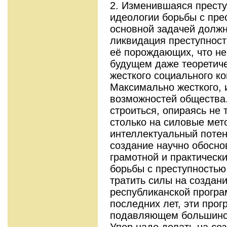
2. Изменившаяся престу
идеологии борьбы с пре
основной задачей должн
ликвидация преступности
её порождающих, что н
будущем даже теоретиче
жесткого социального к
Максимально жесткого, 
возможностей общества
строиться, опираясь не 
столько на силовые мет
интеллектуальный потен
создание научно обосно
грамотной и практичес
борьбы с преступностью
тратить силы на созда
республиканской програ
последних лет, эти про
подавляющем большинст
Упор надо делать на со