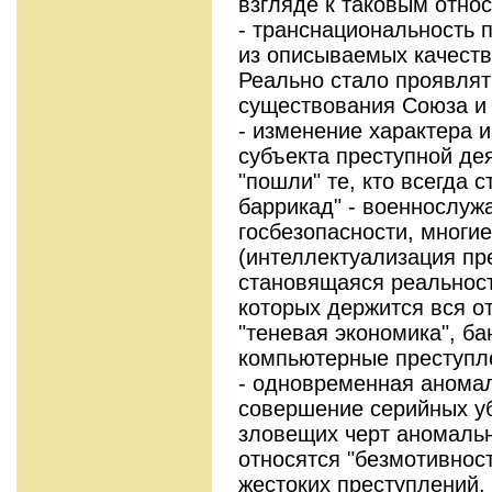
взгляде к таковым относ
- транснациональность 
из описываемых качеств
Реально стало проявлят
существования Союза и 
- изменение характера 
субъекта преступной де
"пошли" те, кто всегда 
баррикад" - военнослуж
госбезопасности, многи
(интеллектуализация пре
становящаяся реальност
которых держится вся о
"теневая экономика", б
компьютерные преступле
- одновременная аномал
совершение серийных уб
зловещих черт аномальн
относятся "безмотивнос
жестоких преступлений,