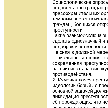
Социологические опросы
недовольство граждан р
правоохранительных ор
темпами растет психоло
граждан, боящихся откр
преступности.
Такие взаимоисключающ
сделать однозначный и 
недоброкачественности 
Не зная в должной мере
социального явления, к
современная преступнос
рассчитывать на высок
противодействия.
2. Изменившаяся престу
идеологии борьбы с пре
основной задачей должн
ликвидация преступности
её порождающих, что н
будущем даже теоретиче