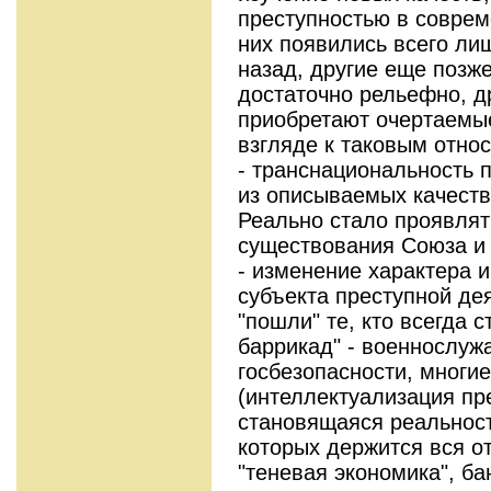
преступностью в соврем
них появились всего ли
назад, другие еще позж
достаточно рельефно, д
приобретают очертаемы
взгляде к таковым относ
- транснациональность 
из описываемых качеств
Реально стало проявлят
существования Союза и 
- изменение характера 
субъекта преступной де
"пошли" те, кто всегда 
баррикад" - военнослуж
госбезопасности, многи
(интеллектуализация пре
становящаяся реальност
которых держится вся о
"теневая экономика", б