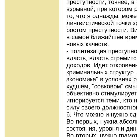
преступности, точнее, в
взрывной, при котором 
то, что я однажды, может
лингвистической точки 
ростом преступности. В
в самое ближайшее вре
новых качеств.
- политизация преступно
власть, власть стремит
доходов. Идет откровен
криминальных структур.
экономика" в условиях р
худшем, "совковом" смы
объективно стимулирует 
игнорируется теми, кто 
силу своего должностно
6. Что можно и нужно сд
Во-первых, нужна абсол
состояния, уровня и ди
Во-вторых, нужно грамо