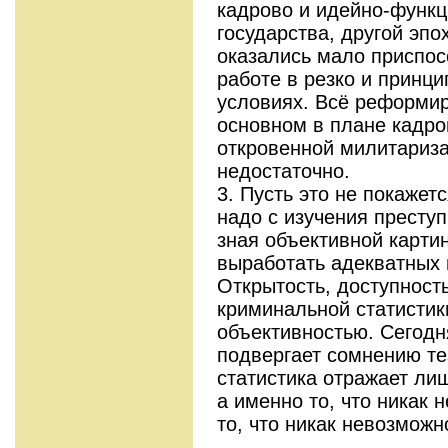
кадрово и идейно-функц
государства, другой эпо
оказались мало приспо
работе в резко и принц
условиях. Всё реформир
основном в плане кадро
откровенной милитариза
недостаточно.
3. Пусть это не покажет
надо с изучения преступ
зная объективной карти
выработать адекватных 
Открытость, доступност
криминальной статистик
объективностью. Сегодн
подвергает сомнению те
статистика отражает ли
а именно то, что никак 
то, что никак невозможн