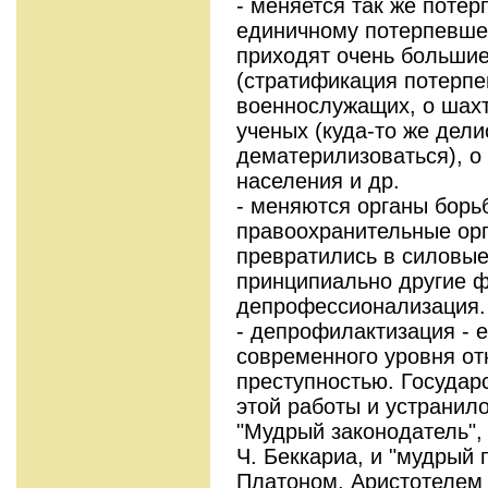
- меняется так же поте
единичному потерпевше
приходят очень большие
(стратификация потерпе
военнослужащих, о шахт
ученых (куда-то же дели
дематерилизоваться), о
населения и др.
- меняются органы борь
правоохранительные ор
превратились в силовые
принципиально другие ф
депрофессионализация.
- депрофилактизация - 
современного уровня от
преступностью. Государ
этой работы и устранило
"Мудрый законодатель",
Ч. Беккариа, и "мудрый
Платоном, Аристотелем 