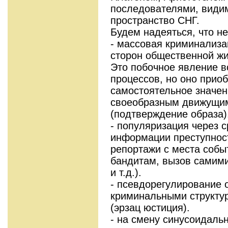
последователями, видим
пространство СНГ.
Будем надеяться, что не
- массовая криминализац
сторон общественной жи
Это побочное явление 
процессов, но оно прио
самостоятельное значен
своеобразным движущи
(подтверждение образа)
- популяризация через 
информации преступност
репортажи с места собы
бандитам, вызов самим
и т.д.).
- псевдорегулирование
криминальными структу
(эрзац юстиция).
- на смену синусоидаль