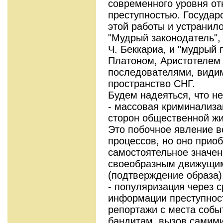
современного уровня от
преступностью. Государ
этой работы и устранило
"Мудрый законодатель",
Ч. Беккариа, и "мудрый
Платоном, Аристотелем 
последователями, видим
пространство СНГ.
Будем надеяться, что не
- массовая криминализац
сторон общественной жи
Это побочное явление 
процессов, но оно прио
самостоятельное значен
своеобразным движущи
(подтверждение образа)
- популяризация через 
информации преступност
репортажи с места собы
бандитам, вызов самим