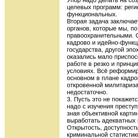
целевых программ: реги
функциональных.
Вторая задача заключае
органов, которые мы, п
правоохранительными. 
кадрово и идейно-функц
государства, другой эпо
оказались мало приспо
работе в резко и принц
условиях. Всё реформир
основном в плане кадро
откровенной милитариза
недостаточно.
3. Пусть это не покажет
надо с изучения преступ
зная объективной карти
выработать адекватных 
Открытость, доступност
криминальной статистик