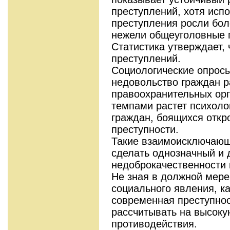
преступлений, хотя испо
преступления росли бо
нежели общеуголовные 
Статистика утверждает, 
преступлений.
Социологические опросы
недовольство граждан р
правоохранительных ор
темпами растет психоло
граждан, боящихся откр
преступности.
Такие взаимоисключающ
сделать однозначный и 
недоброкачественности 
Не зная в должной мере
социального явления, к
современная преступнос
рассчитывать на высок
противодействия.