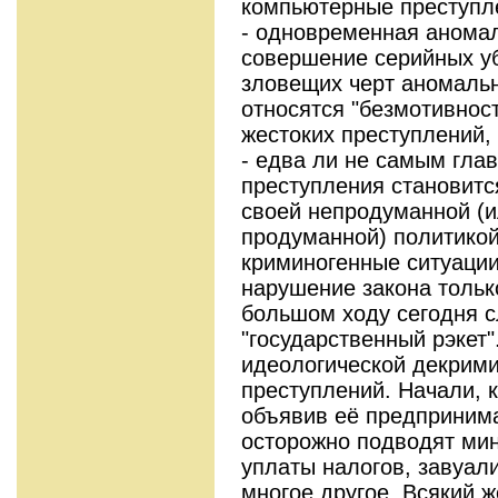
компьютерные преступле
- одновременная аномал
совершение серийных уб
зловещих черт аномальн
относятся "безмотивнос
жестоких преступлений,
- едва ли не самым гла
преступления становитс
своей непродуманной (и
продуманной) политикой
криминогенные ситуации
нарушение закона тольк
большом ходу сегодня 
"государственный рэкет"
идеологической декрими
преступлений. Начали, к
объявив её предпринима
осторожно подводят мин
уплаты налогов, завуал
многое другое. Всякий 