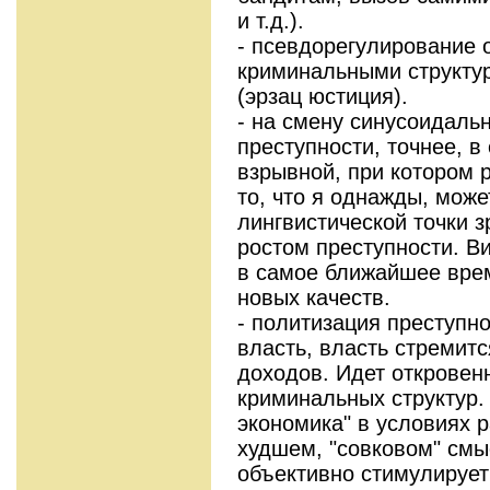
и т.д.).
- псевдорегулирование
криминальными структу
(эрзац юстиция).
- на смену синусоидаль
преступности, точнее, в
взрывной, при котором 
то, что я однажды, может
лингвистической точки 
ростом преступности. В
в самое ближайшее вре
новых качеств.
- политизация преступно
власть, власть стремит
доходов. Идет откровен
криминальных структур.
экономика" в условиях р
худшем, "совковом" смы
объективно стимулирует 