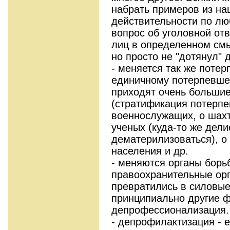
набрать примеров из н
действительности по люб
вопрос об уголовной от
лиц в определенном смы
но просто не "дотянул" 
- меняется так же поте
единичному потерпевше
приходят очень большие
(стратификация потерпе
военнослужащих, о шахт
ученых (куда-то же дели
дематерилизоваться), о
населения и др.
- меняются органы борь
правоохранительные ор
превратились в силовые
принципиально другие ф
депрофессионализация.
- депрофилактизация - 