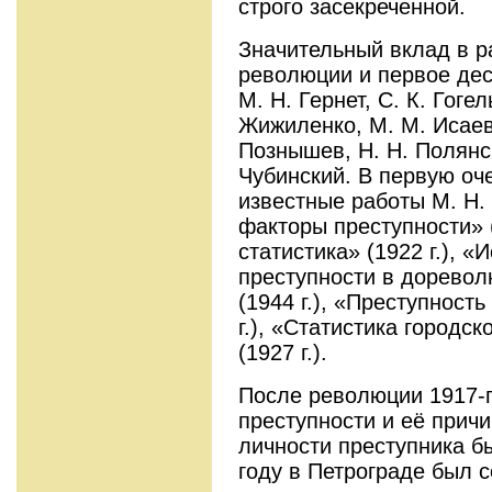
строго засекреченной.
Значительный вклад в р
революции и первое дес
М. Н. Гернет, С. К. Гогел
Жижиленко, М. М. Исаев,
Познышев, Н. Н. Полянск
Чубинский. В первую оч
известные работы М. Н
факторы преступности» 
статистика» (1922 г.), 
преступности в дорево
(1944 г.), «Преступност
г.), «Статистика городс
(1927 г.).
После революции 1917-г
преступности и её прич
личности преступника б
году в Петрограде был 