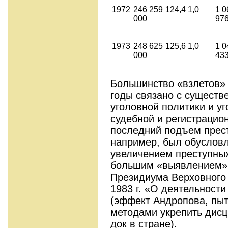
1972
246 259
124,4
1,0
1 0
000
97
1973
248 625
125,6
1,0
1 0
000
43
Большинство «взлетов» 
годы свя­зано с сущест
уголовной политики и уг
судебной и регистрацио
последний подъем прест
например, был обу­слов
увеличением преступных
большим «выявлением» 
Президиума Верховного
1983 г. «О дея­тельнос
(эффект Андропова, пы
методами укрепить дисц
док в стране).