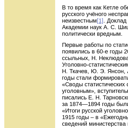
В то время как Кетле о
русского учёного неспр
неизвестным
[1]
. Доклад
Академии наук А. С. Ши
политически вредным.
Первые работы по стати
по­явились в 60-е годы 2
ссыльных, Н. Неклюдова
Уголовно-статистически
Н. Ткачев, Ю. Э. Янсон, 
годы стали формироват
«Своды статистических 
уголовным», вступитель
писались Е. Н. Тарновск
за 1874—1894 годы был
«Итоги русской уголовно
1915 годы – в «Еже­годн
сведений министерства 