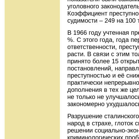
уголовного за­конодатель
Коэффициент преступнос
судимости – 249 на 100 
В 1966 году учтенная пр
%. С этого года, года п
ответственности, престу
расти. В связи с этим 
принято более 15 откры
постановлений, направ­
преступностью и её сни
практически непрерывно
дополнения в тех же це
не только не улучшалос
закономерно ухудшалос
Разрушение сталинского
народ в страхе, глоток
решении социально-эко
криминологических проб