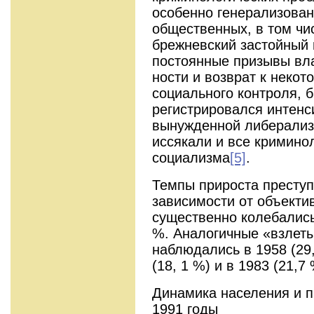
особенно генерализова
общественных, в том чи
брежневский застойный 
постоянные призывы вла
ности и возврат к неко
социального кон­троля, 
регистрировался интенс
вынужденной либерализ
иссякали и все кримино
социализма
[5]
.
Темпы прироста преступ
зависимости от объекти
существенно колебались,
%. Аналогичные «взлеты
наблюдались в 1958 (29,
(18, 1 %) и в 1983 (21,7
Динамика населения и п
1991 годы