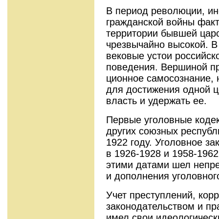
В период революции, ин
граждан­ской войны фак
территории бывшей цар­
чрезвычайно высокой. В
вековые устои российск
поведения. Вершиной п
ционное самосознание,
для достиже­ния одной 
власть и удержать ее.
Пер­вые уголовные код
других союзных рес­пуб
1922 году. Уголовное за
в 1926-1928 и 1958-196
этими датами шел непр
и до­полнения уголовног
Учет преступлений, кор
законодательст­вом и пр
имел свои идеологически