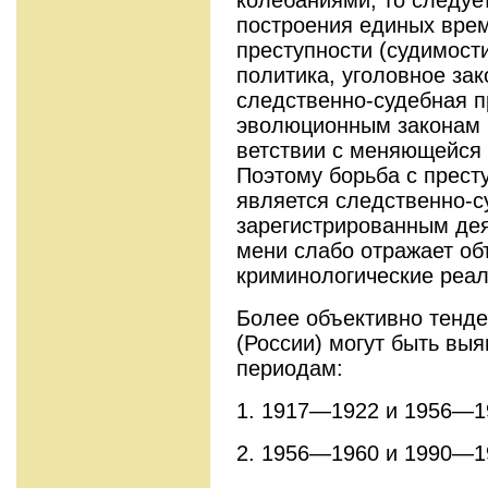
колебаниями, то следует
построения единых врем
преступности (судимости
политика, уголовное за
следственно-судебная пр
эволюционным законам р
ветствии с меняющейся 
Поэтому борь­ба с прест
является следственно-су
зарегистрированным дея
мени слабо отражает о
криминологические реа
Более объективно тенд
(России) могут быть вы
периодам:
1. 1917—1922 и 1956—1
2. 1956—1960 и 1990—1