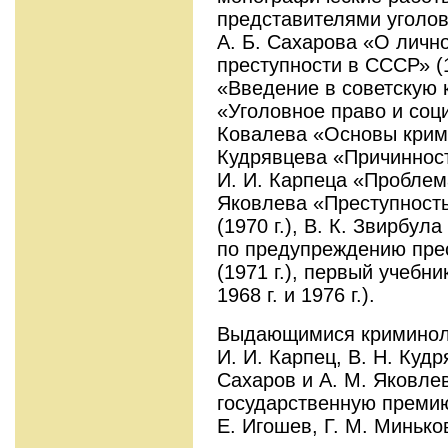
представителями уголов
А. Б. Сахарова «О личн
преступности в СССР» (1
«Введение в советскую к
«Уголовное право и социо
Ковалева «Основы кримин
Кудрявцева «Причинность
И. И. Карпеца «Проблем
Яковлева «Преступность
(1970 г.), В. К. Звирбу
по предупреждению прес
(1971 г.), первый учебни
1968 г. и 1976 г.).
Выдающимися криминоло
И. И. Карпец, В. Н. Кудр
Сахаров и A. M. Яковлев
государственную премию
Е. Игошев, Г. М. Миньков