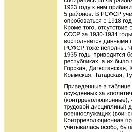
собирались по 49 района
1923 году к ним прибави
5 районов. В РСФСР уче
опробоваться с 1918 год
Кроме того, отсутствие 
СССР за 1930-1934 годы
восполняется данными 
РСФСР тоже неполны. Чи
1935 годы приводится б
республи­ках, а их было 
Горская, Дагестанская, К
Крымская, Татарская, Ту
Приведенные в таблице
осужденных за «политич
(контрреволюционные),
трудо­вой дисциплины) 
военнослужащих (воинск
Контрреволюционная пре
учитывалась особо, был