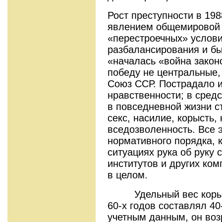
Рост преступности в 19
явлением общемировой 
«перестроечных» услови
разбалансирования и быт
«началась «война закон
победу не центральные,
Союз ССР. Пострадало и
нравственности; в сред
в повседневной жизни с
секс, на­силие, корысть,
вседозволенность. Все 
нормативного порядка, 
ситуациях рука об руку
институтов и других ко
в целом.
Удельный вес корыст
60-х годов состав­лял 40
учетным данным, он воз