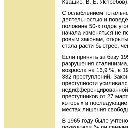
Квашис, В. Б. Ястребов)
С ослаблением тотально
деятельностью и пове­д
половине 50-х годов уго
начала изменяться не п
ровым законам, открытым
стала расти бы­стрее, ч
Если принять за базу 19
разрушения сталинизма, 
возросла на 16,9 %, в 1
332 преступ­лений. Зако
преступности усиливалс
недифференцированной 
преступников от 27 март
которых в последующие 
местах лишения свобод
В 1965 году было учтено
пока­затели были самым