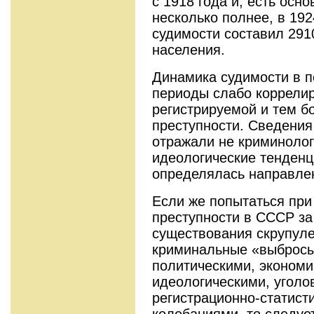
с 1918 года и, есть осн
несколько полнее, в 19
судимости составил 2910
населения.
Динамика судимости в п
периоды слабо коррелир
регистрируемой и тем б
преступности. Сведения
отражали не криминолог
идеологические тен­денц
определялась направлен
Если же попытаться при
преступности в СССР за
существования скрупуле
криминальные «выбросы
политическими, экономи
идеологическими, уголо
регистрационно-статист