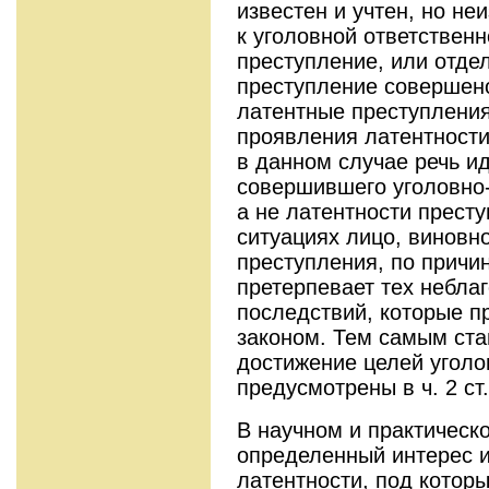
известен и учтен, но не
к уголовной ответствен
преступление, или отдел
преступление совершено
латентные преступлени
проявления латентности
в данном случае речь ид
совершившего уголовно
а не латентности прест
ситуациях лицо, виновн
преступления, по причи
претерпевает тех небла
последствий, которые 
законом. Тем самым ст
достижение целей уголо
предусмотрены в ч. 2 ст
В научном и практическ
определенный интерес 
латентности, под котор