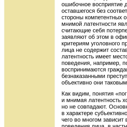
ошибочное восприятие д
оставшегося без соотве
стороны компетентных 
мнимой латентности явл
считающие себя потерп
заявляют об этом в офи
критериям уголовного п
лица не содержит соста
латентность имеет место
поведения, например, п
воспринимаются гражда
безнаказанными преступ
объективно они таковым
Как видим, понятия «по
и мнимая латентность х
но не совпадают. Основ
в характере субъективно
чего во многом зависит
поведения лица, в част