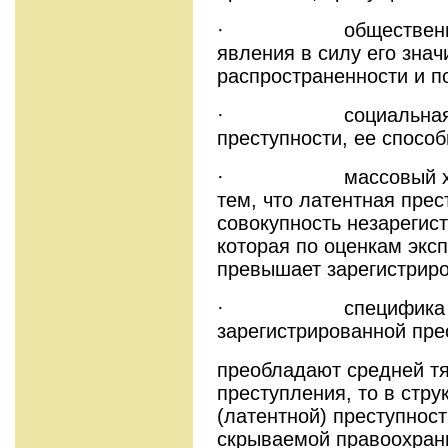
· общественная оп
явления в силу его знач
распространенности и п
· социальная при
преступности, ее способ
· массовый харак
тем, что латентная прес
совокупность незарегис
которая по оценкам эксп
превышает зарегистриро
· специфика структ
зарегистрированной пре
преобладают средней тя
преступления, то в стру
(латентной) преступности
скрываемой правоохран