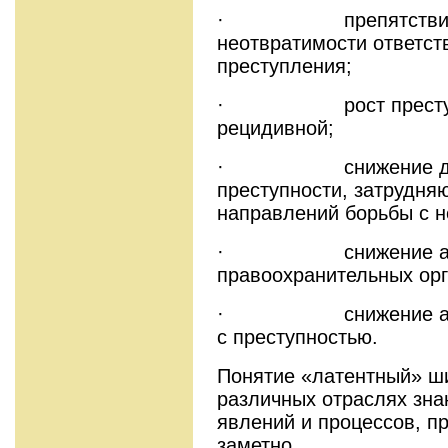
· препятствие ре
неотвратимости ответст
преступления;
· рост преступно
рецидивной;
· снижение достов
преступности, затрудн
направлений борьбы с н
· снижение авт
правоохранительных орг
· снижение активн
с преступностью.
Понятие «латентный» ши
различных отраслях зна
явлений и процессов, п
заметно.