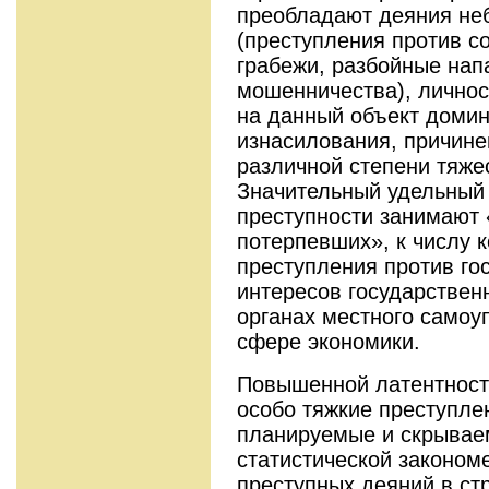
преобладают деяния не
(преступления против с
грабежи, разбойные нап
мошенничества), личност
на данный объект домин
изнасилования, причине
различной степени тяжес
Значительный удельный 
преступности занимают 
потерпевших», к числу 
преступления против го
интересов государствен
органах местного самоу
сфере экономики.
Повышенной латентност
особо тяжкие преступле
планируемые и скрываем
статистической законом
преступных деяний в ст