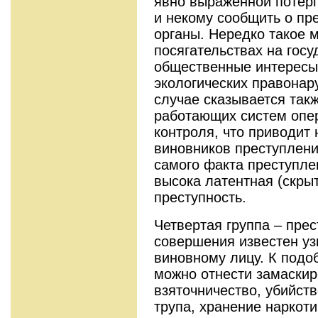
явно выраженной потер
и некому сообщить о пр
органы. Нередко такое 
посягательствах на гос
общественные интересы
экологических правонар
случае сказывается так
работающих систем опер
контроля, что приводит 
виновников преступлени
самого факта преступле
высока латентная (скры
преступность.
Четвертая группа – прес
совершения известен уз
виновному лицу. К подо
можно отнести замаски
взяточничество, убийст
трупа, хранение наркот