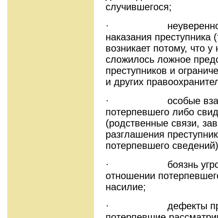
случившегося;
· неуверенность 
наказания преступника 
возникает потому, что у
сложилось ложное предс
преступников и огранич
и других правоохраните
· особые взаим
потерпевшего либо свид
(родственные связи, зав
разглашения преступни
потерпевшего сведений)
· боязнь угроз пр
отношении потерпевшего
насилие;
· дефекты правос
потерпевшие рассматри