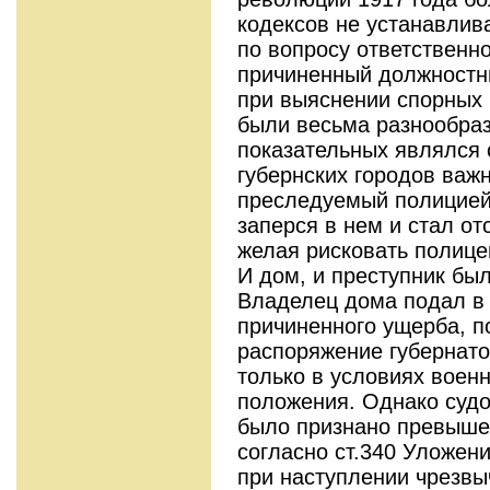
кодексов не устанавлив
по вопросу ответственно
причиненный должностн
при выяснении спорных
были весьма разнообра
показательных являлся с
губернских городов важ
преследуемый полицией,
заперся в нем и стал от
желая рисковать полице
И дом, и преступник бы
Владелец дома подал в
причиненного ущерба, п
распоряжение губернато
только в условиях воен
положения. Однако судо
было признано превыше
согласно ст.340 Уложени
при наступлении чрезвы