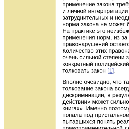
применение закона требу
и личной интерпретации
затруднительных и неод
норма закона не может 
На практике это неизбе
применения норм, из-за
правонарушений остаетс
Количество этих правон
очень сильной степени з
конкретный полицейский
толковать закон
[1]
.
Вполне очевидно, что т
толкование закона всегд
дискриминации, в резуль
действии» может сильно
книгах». Именно поэтом
попала под пристальное
пытавшихся понять реа
правоприменительной де