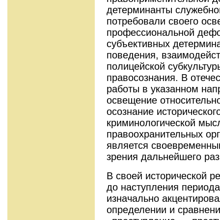
детерминанты служебной
потребовали своего ос
профессиональной дефо
субъективных детермина
поведения, взаимодейс
полицейской субкультур
правосознания. В отече
работы в указанном нап
освещение относительно
осознание историческо
криминологической мыс
правоохранительных орг
является своевременным
зрения дальнейшего раз
В своей исторической р
до наступления периода
изначально акцентирова
определении и сравнен