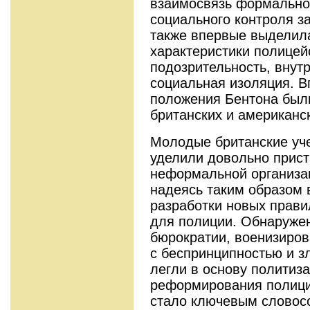
взаимосвязь формально
социального контроля з
также впервые выделил
характеристики полицей
подозрительность, внут
социальная изоляция. 
положения Бентона был
британских и американс
Молодые британские уче
уделили довольно прис
неформальной организац
надеясь таким образом
разработки новых прави
для полиции. Обнаруж
бюрократии, военизиро
с беспринципностью и 
легли в основу политиз
реформирования полиц
стало ключевым словос