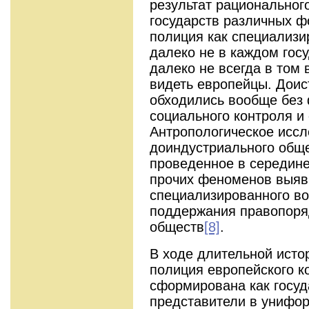
результат рациональног
государств различных ф
полиция как специализи
далеко не в каждом госу
далеко не всегда в том 
видеть европейцы. Доис
обходились вообще без
социального контроля и
Антропологическое иссл
доиндустриального обще
проведенное в середине
прочих феноменов выяв
специализированного во
поддержания правопоряд
обществ
[8]
.
В ходе длительной ист
полиция европейского к
сформирована как госуд
представители в унифо