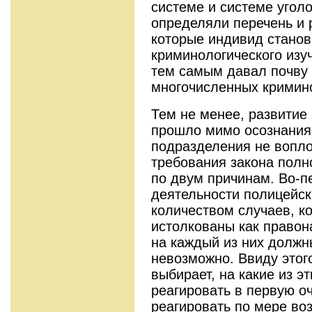
системе и системе угол
определяли перечень и 
которые индивид стано
криминологического изу
тем самым давал почву
многочисленных кримин
Тем не менее, развитие
прошло мимо осознания 
подразделения не вопл
требования закона полн
по двум причинам. Во-п
деятельности полицейск
количеством случаев, к
истолкованы как правон
на каждый из них долж
невозможно. Ввиду этог
выбирает, на какие из э
реагировать в первую оч
реагировать по мере во