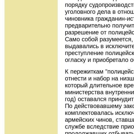
порядку судопроизводст
уголовного дела в отно
чиновника гражданин-ис
предварительно получит
разрешение от полицейс
Само собой разумеется
выдавались в исключите
преступление полицейс
огласку и приобретало 
К пережиткам "полицейс
отнести и набор на низ
который длительное вре
министерства внутренних
год) оставался принуди
По действовавшему зак
комплектовалась исключ
армейских чинов, ставш
службе вследствие прио
продолжавших отбывать