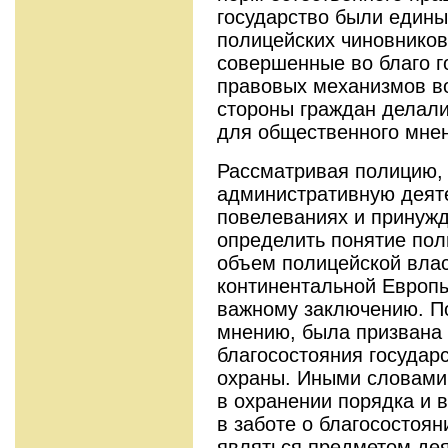
государство были едины
полицейских чиновников
совершенные во благо го
правовых механизмов в
стороны граждан делали
для общественного мнен
Рассматривая полицию,
административную деят
повелеваниях и принужд
определить понятие пол
объем полицейской вла
континентальной Европы
важному заключению. П
мнению, была призвана 
благосостояния государс
охраны. Иными словами
в охранении порядка и в
в заботе о благосостоян
являться предметом дея