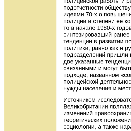
полицейской работы и р
подотчетности обществу
идеями 70-х о повышен
полиции и степени ее к
то в начале 1980-х годо
синтезировавший ранее 
тенденции в развитии п
политики, равно как и р
подразделений пришли 
две указанные тенденц
связанными и могут быт
подходе, названном «comm
полицейской деятельнос
нужды населения и мес
Источником исследовате
Великобритании являлас
изменений правоохранит
теоретических положени
социологии, а также нар