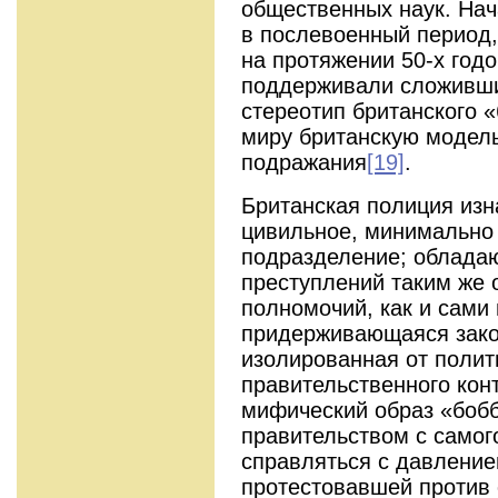
общественных наук. Нач
в послевоенный период,
на протяжении 50-х год
поддерживали сложивш
стереотип британского 
миру британскую модель
подражания
[19]
.
Британская полиция изн
цивильное, минимально
подразделение; облада
преступлений таким же
полномочий, как и сами 
придерживающаяся закон
изолированная от полит
правительственного кон
мифический образ «боб
правительством с самог
справляться с давление
протестовавшей против 