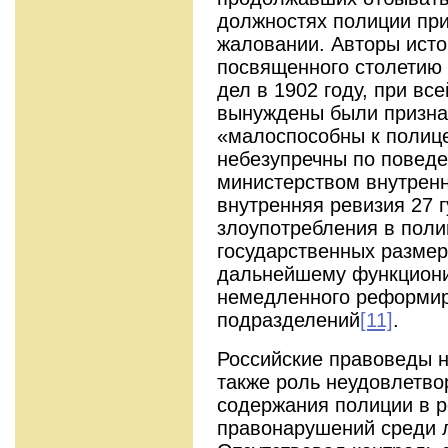
должностях полиции при
жаловании. Авторы исто
посвященного столетию 
дел в 1902 году, при вс
вынуждены были признат
«малоспособны к полице
небезупречны по повед
министерством внутренн
внутренняя ревизия 27 г
злоупотребления в поли
государственных размер
дальнейшему функциони
немедленного реформир
подразделений
[11]
.
Российские правоведы н
также роль неудовлетво
содержания полиции в р
правонарушений среди л