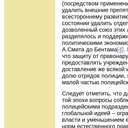
(посредством применени
удалить внешние препят
всестороннему развитию
состоянии удалить отде
дозволенный союз этих 
разделялось и поддерж
политическими экономис
А.Смита до Бентама
[4]
.
что защиту от правонар
предоставлять учрежден
доставление же всякой
долю отрядов полиции,
малой частью полицейск
Следует отметить, что 
той эпохи вопросы собл
полицейскими подразде
глобальной идеей – огр
власти и уменьшением 
норм естественного пра