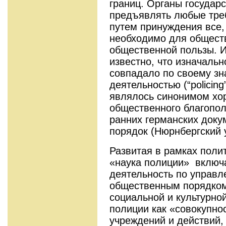
границ. Органы государ
предъявлять любые тре
путем принуждения все,
необходимо для обществ
общественной пользы. И
известно, что изначально
совпадало по своему зн
деятельностью (“policing
являлось синонимом хор
общественного благопол
ранних германских докум
порядок (Нюрнбергский у
Развитая в рамках поли
«наука полиции» включ
деятельность по управл
общественным порядком
социальной и культурно
полиции как «совокупно
учреждений и действий