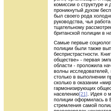
комиссии о структуре и 
проникнутый духом бесп
был своего рода холод
руководства, чья работа
тщательному рассмотре
британской полиции в на
Самые первые социолог
полиции были также вы
беспристрастности. Кни
обществе» - первая эмп
области - проложила н
волны исследователей,
столько в выполнении п
сколько в оказании «ми
гармонизирующих общес
населению
[21]
. Идея о 
полиции оформилась в Б
стремления самой поли
правопорядок некарател