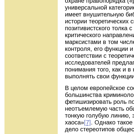
охране правопорядка («p
универсальной категори
имеет внушительную би
истории теоретических 
позитивистского толка 
критического направлен
марксистами в том числ
контроля, его функции 
соответствии с теорети
исследователей предла
понимания того, как и 
выполнять свои функци
В целом европейское со
большинства криминолог
фетишизировать роль по
неотъемлемую часть об
тонкую голубую линию,
хаоса»
[7]
. Однако такое
дело стереотипов общес