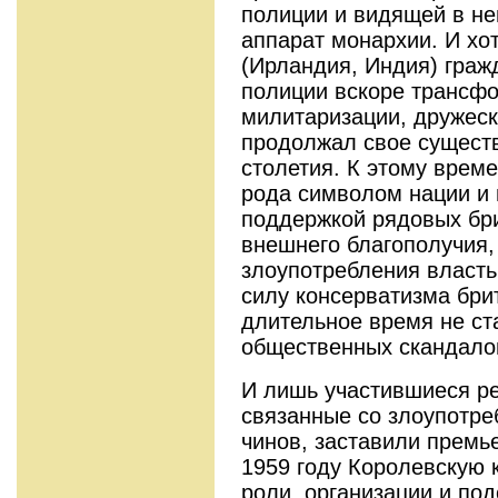
полиции и видящей в не
аппарат монархии. И хо
(Ирландия, Индия) граж
полиции вскоре трансфо
милитаризации, дружеск
продолжал свое существ
столетия. К этому врем
рода символом нации и
поддержкой рядовых бр
внешнего благополучия,
злоупотребления власть
силу консерватизма бри
длительное время не с
общественных скандало
И лишь участившиеся ре
связанные со злоупотр
чинов, заставили премь
1959 году Королевскую
роли, организации и под