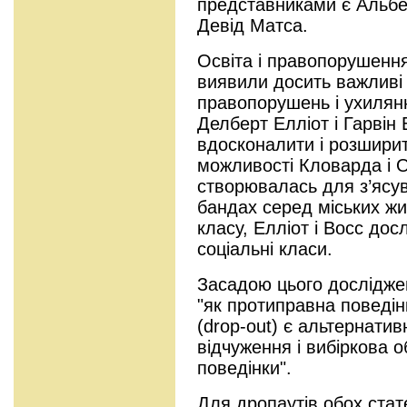
представниками є Альбе
Девід Матса.
Освіта і правопорушення
виявили досить важливі 
правопорушень і ухилянн
Делберт Елліот і Гарвін
вдосконалити і розшири
можливості Кловарда і О
створювалась для з’ясу
бандах серед міських жит
класу, Елліот і Восс досл
соціальні класи.
Засадою цього дослідже
"як протиправна поведін
(drop-out) є альтернати
відчуження і вибіркова 
поведінки".
Для дропаутів обох ста