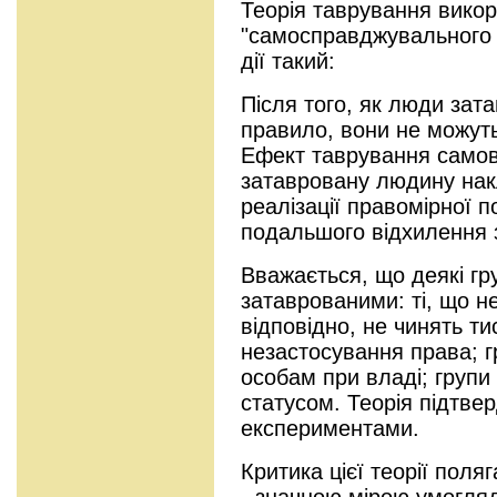
Теорія таврування викор
"самосправджувального 
дії такий:
Після того, як люди зата
правило, вони не можуть
Ефект таврування самов
затавровану людину на
реалізації правомірної по
подальшого відхилення 
Вважається, що деякі гр
затаврованими: ті, що не
відповідно, не чинять ти
незастосування права; г
особам при владі; групи
статусом. Теорія підтве
експериментами.
Критика цієї теорії поляг
- значною мірою умогля