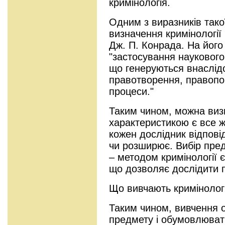
кримінологія.
Одним з виразників тако
визначення кримінології
Дж. П. Конрада. На його 
"застосування науковог
що генеруються внаслідо
правотворення, правопор
процеси."
Таким чином, можна виз
характеристикою є все ж
кожен дослідник відпові
чи розширює. Вибір пре
– методом кримінології 
що дозволяє дослідити 
Що вивчають кримінолог
Таким чином, вивчення 
предмету і обумовлюват