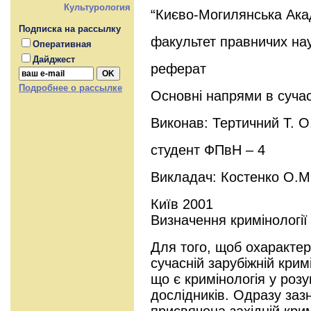
Культурология
“Києво-Могилянська Ака
Подписка на рассылку
факультет правничих на
Оперативная
Дайджест
реферат
Подробнее о рассылке
Основні напрями в сучасн
Виконав: Тертичний Т. О
студент ФПвН – 4
Викладач: Костенко О.М
Київ 2001
Визначення кримінології 
Для того, щоб охарактер
сучасній зарубіжній крим
що є кримінологія у розу
дослідників. Одразу заз
присвячена західній крим