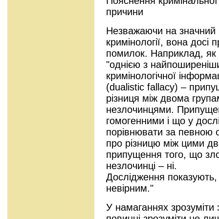
Пояснення кримінальної 
причини
Незважаючи на значний 
кримінології, вона досі 
помилок. Наприклад, як 
"однією з найпоширеніши
кримінологічної інформа
(dualistic fallacy) – прип
різниця між двома група
незлочинцями. Припущен
гомогенними і що у досл
порівнювати за певною о
про різницю між цими дв
припущення того, що зло
незлочинці – ні.
Дослідження показують,
невірним."
У намаганнях зрозуміти 
повинні зрозуміти не л