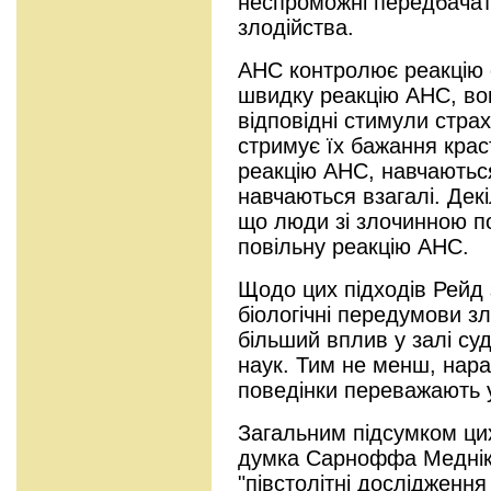
неспроможні передбачати
злодійства.
АНС контролює реакцію 
швидку реакцію АНС, во
відповідні стимули страх
стримує їх бажання краст
реакцію АНС, навчаютьс
навчаються взагалі. Дек
що люди зі злочинною п
повільну реакцію АНС.
Щодо цих підходів Рейд
біологічні передумови з
більший вплив у залі суд
наук. Тим не менш, нараз
поведінки переважають у
Загальним підсумком ци
думка Сарноффа Меднік
"півстолітні дослідження