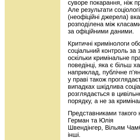
суворе покарання, ніж п
Але результати соціолог
(неофіційні джерела) вк
розподілена між класами
за офіційними даними.
Критичні кримінологи об
соціальний контроль за
оскільки кримінальне п
поведінці, яка є більш 
наприклад, публічне п'я
у праві також проглядає
випадках шкідлива соціа
розглядається в цивільн
порядку, а не за кримін
Представниками такого н
Герман та Юлія
Швендінгер, Вільям Чамб
інші.