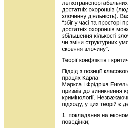
легкотранспортабельних р
достатніх охоронців (л
злочинну діяльність). В
"збіг у часі та просторі 
достатніх охоронців мож
збільшення кількості зл
чи зміни структурних у
скоєння злочину".
Теорії конфліктів і крити
Підхід з позиції класово
працях Карла
Маркса і Фрідріха Енгель
призвів до виникнення к
кримінології. Незважаючи
підходу, у цих теорій є д
1. покладання на економ
поведінки;