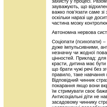
захисту у процесі. Разом
зауважують, що відхилен
важко пов’язати саме зі
оскільки наразі ще доси
частина мозку контролює
Автономна нервова систе
Соціопати (психопати) –
дуже імпульсивними, ант
незначну чи жодної пова
цінностей. Приклад: для
красти, дитина має бути
що брати чужі речі без з
правило, таке навчання 
Відповідний чинник стра
покарання якщо вони вкр
їм стримувати своє бажа
Антисоціальні діти не н
засадовому чиннику стра