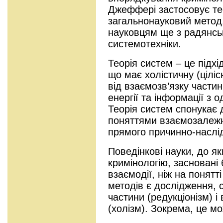
Джеффері застосовує те
загальнонауковий метод
науковцям ще з радянськ
системотехніки.
Теорія систем – це підхі
що має холістичну (цілі
від взаємозв’язку частин
енергії та інформації з о
Теорія систем спонукає
поняттями взаємозалежн
прямого причинно-наслід
Поведінкові науки, до я
кримінологію, засновані б
взаємодії, ніж на понят
методів є дослідження, 
частини (редукціонізм) і 
(холізм). Зокрема, це м