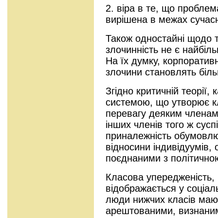
2. віра в те, що пробле
вирішена в межах сучасн
Також одностайні щодо 
злочинність не є найбіл
На їх думку, корпоративні
злочини становлять біль
Згідно критичній теорії,
системою, що утворює к
перевагу деяким членам 
інших членів того ж сусп
приналежність обумовлює
відносини індивідуумів, 
поєднаними з політично
Класова упередженість, 
відображається у соціал
люди нижчих класів маю
арештованими, визнаним