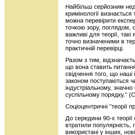
Найбільш серйозним нед
кримінології визнається 
можна перевірити експе
точкою зору, поглядом, 
важливі для теорії, такі 
точно визначеними в терм
практичній перевірці.
Разом з тим, відзначаєть
що вона ставить питання
свідчення того, що наші 
законом поступаються ч
індустріальному, значн
суспільному порядку." (С
Соціоцентричні "теорії п
До середини 90-х теорії 
втратили популярність, 
використані у інших, нов