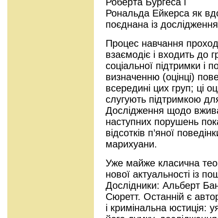
Роберта Бургеса і
Рональда Ейкерса як вдо
поєднана із дослідження
Процес навчання проход
взаємодіє і входить до 
соціальної підтримки і 
визначенню (оцінці) пове
всередині цих груп; ці о
слугують підтримкою для
Дослідження щодо вживан
наступних порушень пок
відсотків п’яної поведінк
марихуани.
Уже майже класична теор
нової актуальності із п
Дослідники: Альберт Бан
Сюретт. Останній є авто
і кримінальна юстиція: у