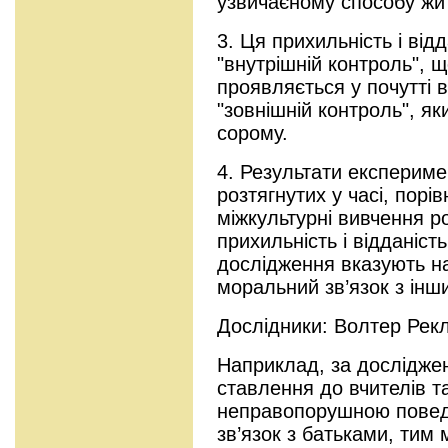
узвичаєному способу жи
3. Ця прихильність і від
"внутрішній контроль", 
проявляється у почутті в
"зовнішній контроль", як
сорому.
4. Результати експерим
розтягнутих у часі, порі
міжкультурні вивчення р
прихильність і відданість
дослідження вказують н
моральний зв’язок з інш
Дослідники: Волтер Рекл
Наприклад, за дослідже
ставлення до вчителів т
неправопорушною повед
зв’язок з батьками, тим