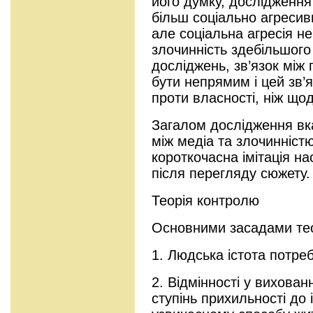
його думку, дослідженн
більш соціально агресив
але соціальна агресія не
злочинність здебільшого
досліджень, зв’язок між
бути непрямим і цей зв’
проти власності, ніж що
Загалом дослідження вка
між медіа та злочинніст
короткочасна імітація н
після перегляду сюжету.
Теорія контролю
Основними засадами теор
1. Людська істота потре
2. Відмінності у вихован
ступінь прихильності до 