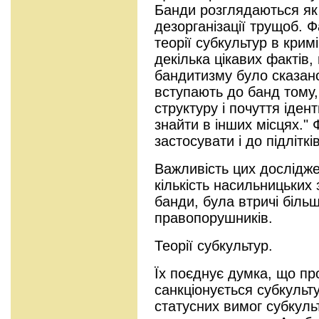
Банди розглядаються як 
дезорганізації трущоб. 
теорії субкультур в крим
декілька цікавих фактів
бандитизму було сказано
вступають до банд тому
структуру і почуття іден
знайти в інших місцях."
застосувати і до підліткі
Важливість цих дослідж
кількість насильницьких
банди, була втричі біль
правопорушників.
Теорії субкультур.
Їх поєднує думка, що пр
санкціонується субкульт
статусних вимог субкул