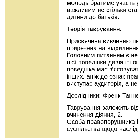
молодь братиме участь 
важливим не стільки стат
дитини до батьків.
Теорія таврування.
Присвячена вивченню п
приречена на відхилення
Головним питанням є не
цієї поведінки девіантн
поведінка має з’ясовуват
інших, аніж до ознак пр
виступає аудиторія, а не
Дослідники: Френк Танн
Таврування залежить від
вчинення діяння, 2.
Особа правопорушника і 
суспільства щодо наслідк