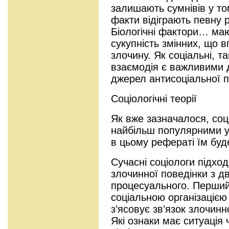
залишають сумнівів у том
факти відіграють певну р
Біологічні фактори… ма
сукупність змінних, що в
злочину. Як соціальні, так
взаємодія є важливими 
джерел антисоціальної п
Соціологічні теорії
Як вже зазначалося, соц
найбільш популярними у з
в цьому рефераті їм буд
Сучасні соціологи підхо
злочинної поведінки з дв
процесуального. Перший 
соціальною організацією 
з’ясовує зв’язок злочин
Які ознаки має ситуація 