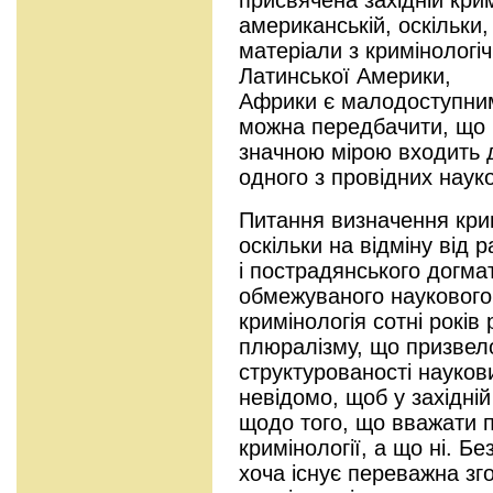
американській, оскільки
матеріали з кримінологіч
Латинської Америки,
Африки є малодоступними
можна передбачити, що 
значною мірою входить д
одного з провідних науко
Питання визначення крим
оскільки на відміну від 
і пострадянського догма
обмежуваного наукового 
кримінологія сотні рокі
плюралізму, що призвел
структурованості науков
невідомо, щоб у західні
щодо того, що вважати 
кримінології, а що ні. Б
хоча існує переважна зг