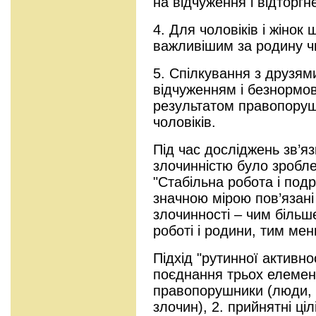
на відчуження і відторгне
4. Для чоловіків і жінок
важливішим за родину ч
5. Спілкування з друзя
відчуженням і безнормов
результатом правопоруше
чоловіків.
Під час досліджень зв’я
злочинністю було зробл
"Стабільна робота і под
значною мірою пов’язані 
злочинності – чим більш
роботі і родини, тим мен
Підхід "рутинної активно
поєднання трьох елемент
правопорушники (люди, 
злочин), 2. прийнятні цілі