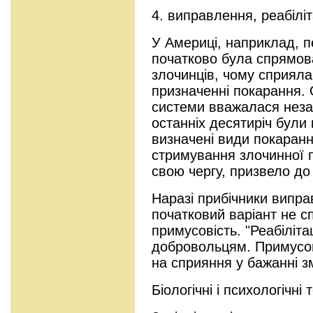
4. виправлення, реабіліт
У Америці, наприклад, п
початково була спрямов
злочинців, чому сприяла
призначенні покарання. 
системи вважалася нез
останніх десятиріч були 
визначені види покаранн
стримування злочинної п
свою чергу, призвело д
Наразі прибічники випр
початковий варіант не 
примусовість. "Реабіліт
добровольцям. Примусов
на сприяння у бажанні з
Біологічні і психологічні т