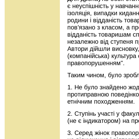
є неуспішність у навчанн
ізоляція, випадки кидан
родини і відданість то
пов’язано з класом, а пр
відданість товаришам 
незалежно від ступеня пр
Автори дійшли висновку
(компанійська) культура
правопорушенням".
Таким чином, було зробл
1. Не було знайдено жод
протиправною поведінко
етнічним походженням.
2. Ступінь участі у факу
(не є індикатором) на пр
3. Серед жінок правопор