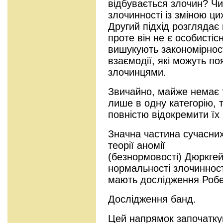
відбувається злочин? Чи
злочинності із зміною ци
Другий підхід розглядає
проте він не є особисті
вишукують закономірності
взаємодії, які можуть п
злочинцями.
Звичайно, майже немає т
лише в одну категорію, 
повністю відокремити їх 
Значна частина сучасних
теорії аномії
(безнормовості) Дюркгей
нормальності злочинност
мають дослідження Роб
Дослідження банд.
Цей напрямок започатку