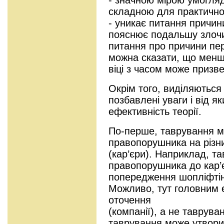
складною для практичної
- уникає питання причин
пояснює подальшу злочи
питання про причини пер
можна сказати, що менш
віці з часом може призв
Окрім того, виділяються
позбавлені уваги і від 
ефективність теорії.
По-перше, таврування м
правопорушника на різни
(кар’єри). Наприклад, т
правопорушника до кар’
попередження шопліфтін
Можливо, тут головним 
оточення
(компанії), а не тавруван
таврування може утворит