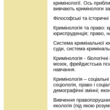
кримінології. Ось прибли
вивчають кримінологи з
Філософські та історичні
Кримінологія та право: к
юриспруденція; право, на
Система кримінальної юс
суди, система криміналь
Кримінологія - біологічні 
мозок, фрейдистська псих
навчання.
Кримінологія – соціальні 
соціологія, право і соціа
демографічні змінні; екон
Вивчення правопорушника
екологія (під якою розум