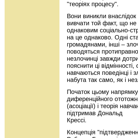
"теоріях процесу".
Вони виникли внаслідок 
вивчати той факт, що не 
однаковим соціально-ст
на це однаково. Одні с
громадянами, інші – зло
поводяться протиправно 
незлочинці завжди дотр
пояснити ці відмінності
навчаються поведінці і 
набута так само, як і не
Початок цьому напрямку
диференційного ототож
(асоціації) і теорія нав
підтримав Дональд
Крессі.
Концепція "підтвердженн