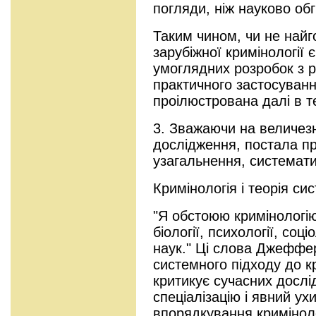
погляди, ніж науково обг
Таким чином, чи не най
зарубіжної кримінології
умоглядних розробок з 
практичного застосуван
проілюстрована далі в те
3. Зважаючи на величез
дослідження, постала п
узагальнення, системати
Кримінологія і теорія си
"Я обстоюю кримінологію
біології, психології, соц
наук." Ці слова Джеффер
системного підходу до кри
критикує сучасних дослі
спеціалізацію і явний ух
впорядкування кримінол