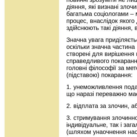
діяння, які визнані злоч
багатьма соціологами – 
процес, внаслідок якого 
здійснюють такі діяння,
Значна увага приділяєт
оскільки значна частина 
створені для вирішення
справедливого покаранн
головні філософії за ме
(підставою) покарання:
1. унеможливлення пода
що наразі переважно має
2. відплата за злочин, а
3. стримування злочинно
індивідуальне, так і заг
(шляхом унаочнення насл