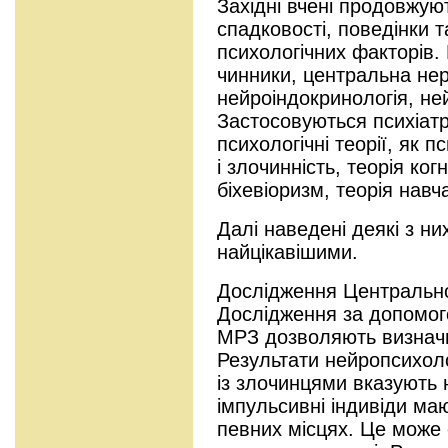
Західні вчені продовжую
спадковості, поведінки та
психологічних факторів.
чинники, центральна не
нейроіндокринологія, ней
Застосовуються психіатри
психологічні теорії, як п
і злочинність, теорія ког
біхевіоризм, теорія навч
Далі наведені деякі з ни
найцікавішими.
Дослідження Центрально
Дослідження за допомого
МРЗ дозволяють визначи
Результати нейропсихоло
із злочинцями вказують н
імпульсивні індивіди м
певних місцях. Це може 