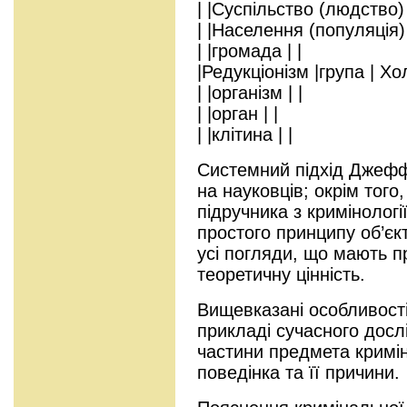
| |Суспільство (людство) 
| |Населення (популяція) 
| |громада | |
|Редукціонізм |група | Хол
| |організм | |
| |орган | |
| |клітина | |
Системний підхід Джефф
на науковців; окрім того
підручника з кримінологі
простого принципу об’єк
усі погляди, що мають п
теоретичну цінність.
Вищевказані особливості
прикладі сучасного досл
частини предмета кримін
поведінка та її причини.