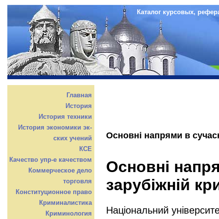
Каталог курсовых, рефер
Главная
История
История техники
История экономики эк-
Основні напрями в сучасн
ских учений
КСЕ
Качество упр-е качеством
Основні напря
Коммерческое дело
зарубіжній кри
торговля
Конституционное право
Криминалистика
Національний університе
Криминология