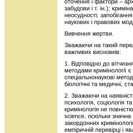
оточення і фактори – ар
забудови і т. ін.); кримі
неосудності; запобігання
наукових і правових мод
Вивчення жертви.
Зважаючи на такий перел
важливих висновків:
1. Відповідно до вітчизн
методами кримінології є 
спеціальнонаукові методи
біологічні та медичні, ста
2. Зважаючи на наявність
психологія, соціологія т
кримінологія не повністю
science, оскільки значна
закордонних кримінологі
емпіричній перевірці і 