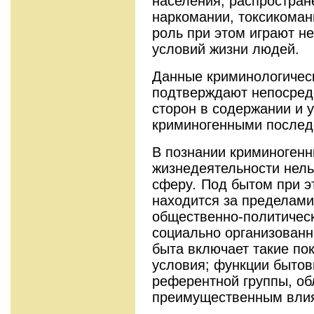
населения, распростран
наркомании, токсикомани
роль при этом играют н
условий жизни людей.
Данные криминологичес
подтверждают непосред
сторон в содержании и у
криминогенными послед
В познании криминогенн
жизнедеятельности нель
сферу
.
Под бытом при эт
находится за пределами
общественно-политическ
социально организованн
быта включает такие по
условия; функции бытов
референтной группы, о
преимущественным вли