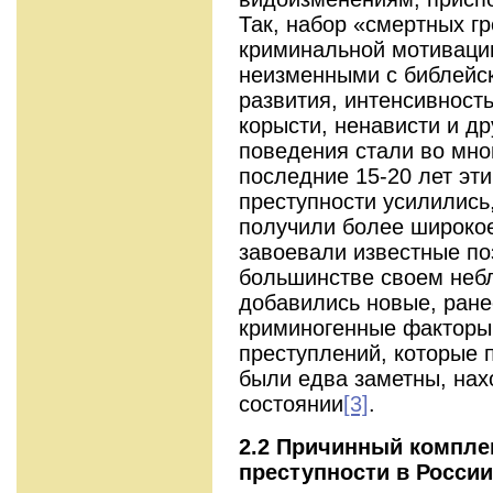
Так, набор «смертных г
криминальной мотивации
неизменными с библейск
развития, интенсивност
корысти, ненависти и др
поведения стали во мно
последние 15-20 лет эт
преступности усилились
получили более широкое
завоевали известные поз
большинстве своем неб
добавились новые, ране
криминогенные фак­торы
преступлений, которые 
были едва заметны, на
состоянии
[3]
.
2.2 Причинный компле
преступности в России