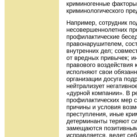
криминогенные факторы 
криминоло­гического пр
Например, сотрудник по
несовершеннолетних пр
профилактические бесед
правонарушителем, сост
внутренних дел; совмест
от вредных привычек; и
правового воздействия 
исполняют свои обязанно
организации досуга под
нейтрализует негативно
«дурной компании». В ре
профилактических мер с
причины и условия возм
пре­ступления, иные кр
детерминанты теряют сил
замещаются позитивным
исправляется, ведет се