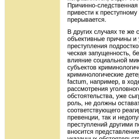
Причинно-следственная 
привести к преступному 
прерывается.
В других случаях те же
объективные причины и
преступления подростко
ческая запущенность, б
влияние социальной мик
субъектов криминологич
криминологические дет
factum, на­пример, в хо
рассмотрения уголовног
обстоятельства, уже сы
роль, не должны остава
соответствующего реаги
превенции, так и недо
преступлений другими 
вносится представление
указанных обстоятельст