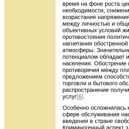
время на фоне роста це
необходимости, снижения
возрастания напряжени
между личностью и обще
объективных условий жи
противостояния политич
нагнетания обостренной
атмосферы. Значительн
потенциалом обладает 
населения
.
Обострение 
противоречия между пл
предложением способств
торговли и бытового об
распространение получи
услуг
[6]
.
Особенно осложнилась 
сфере обслуживания нас
введения в стране своб
Криминогенный аспект з