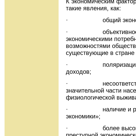
К экономическим фактор
такие явления, как:
· общий экономич
· объективное пр
экономическими потреб
возможностями общества
существующие в стране 
· поляризация нас
доходов;
· несоответствие
значительной части нас
физиологической выжив
· наличие и распр
экономики»;
· более высокий у
преступной экономическ