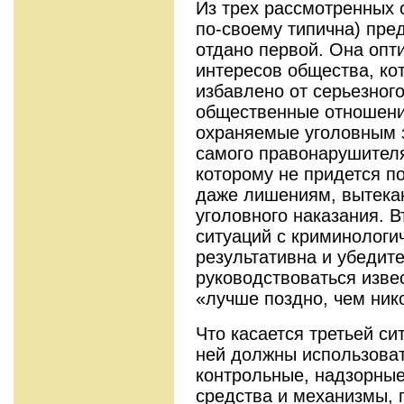
Из трех рассмотренных 
по-своему ти­пична) пр
отдано первой. Она опти
интересов общества, ко
избавлено от серьезного
общественные отношения
охраняемые уголовным з
самого правонарушителя 
которому не придется п
даже лишениям, вытека
уголовного наказания. 
ситуаций с криминологи
результативна и убедите
руководствоваться изв
«лучше поздно, чем ник
Что касается третьей си
ней должны использова
контрольные, надзорные
средства и механизмы, 