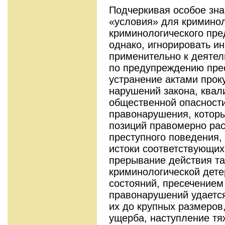
Подчеркивая особое зна
«условия» для криминол
криминологического пре
однако, игнорировать и
приме­нительно к деяте
по предупреждению пре­
устранение актами прок
нарушений закона, ква
общественной опасност
правонарушения, которы
позиций правомерно рас
преступного поведения,
истоки соответствующих
прерывание действия та
криминологической дете
состояний, пресечение
правонарушений удаетс
их до крупных размеров
ущерба, наступление тя