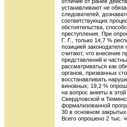
отличие от ранее дейст
устанавливают не обяза
следователей, дознават
соответствую­щих проце
обстоятельства, способ
преступления. При опр
Г. Г., только 14,7 % рес
позицией законодателя 
считают, что внесение п
представлений и частн
рассматриваться как об
органов, призванных сто
восстанавливать на­руш
виновных; 19,2 % опрош
на вопрос анкеты в этой
Свердловской и Тюменск
формализованной прогр
30 в основном закрытых 
Всего опрошено 2 тыс. 