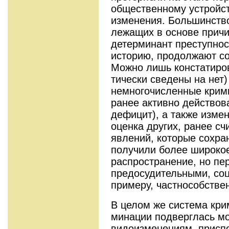
общественному устройс
изменения. Большин­ств
лежащих в основе причи
детерминант преступно
историю, продолжают со
Можно лишь констатиров
тически сведены на нет)
немногочисленные крим
ранее активно действов
дефи­цит), а также изм
оценка других, ранее с
явлений, которые сохра
получили более широкое
распространение, но пер
предосудительными, со
примеру, частнособ­стве
В целом же система кри
минации подверглась м
видоизменениям, присп