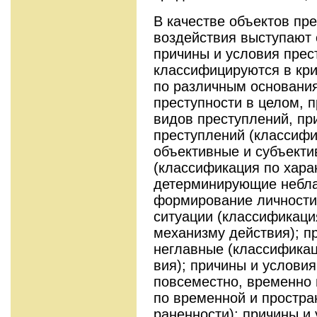
В качестве объектов пр
воздействия выступают
причины и условия прес
классифициру­ются в кр
по различным основания
преступности в целом, 
видов преступлений, пр
преступлений (классифи
объективные и субъекти
(классифика­ция по хара
детерминирующие небла
формирование личности
ситуа­ции (классификац
механизму действия); п
неглавные (классификац
вия); причины и услови
повсеместно, временно 
по временной и простра
раненности); причины и 