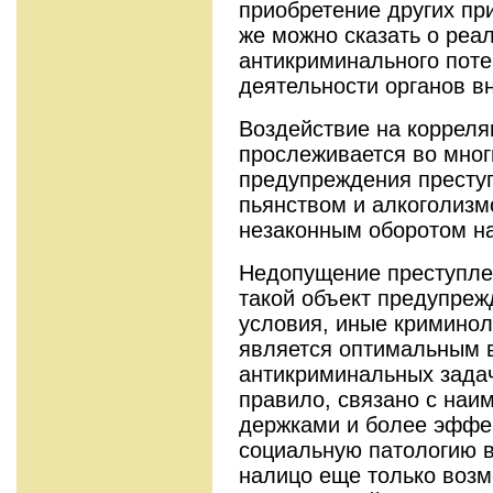
приобретение других пр
же можно сказать о реал
антикриминального пот
деятельности органов в
Воздействие на корреля
прослеживается во многи
предупреждения преступ
пьянством и алкого­лиз
незаконным оборотом на
Недопущение преступле
такой объект предупреж
условия, иные криминол
является оптимальным 
антикриминальных задач
правило, связано с наи
держками и более эффек
социальную патологию в
налицо еще только воз