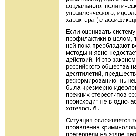
социального, полити­чес
управленческого, идеол
характера (классификац
Если оценивать систему
профилак­тики в целом, 
ней пока преобладают в
методы и явно недостае
действий. И это законом
российского общества н
десятилетий, предшест
реформированию, ны­не
была чрезмерно идеолог
прежних стереотипов со
происходит не в одно­ча
хотелось бы.
Ситуация осложняется т
проявления криминологи
претерпели на этапе пер