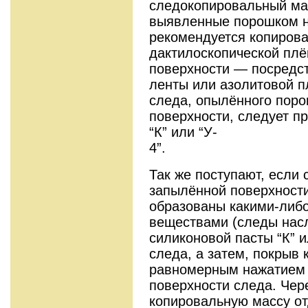
следокопировальный ма
выявленные порошком н
рекомендуется копиров
дактилоскопической плё
поверхности — посредс
ленты или азолитовой п
следа, опылённого пор
поверхности, следует п
“К” или “У-
4”.
Так же поступают, если
запылённой поверхности
образованы какими-либ
веществами (следы насл
силиконовой пасты “К” и
следа, а затем, покрыв 
равномерным нажатием 
поверхности следа. Чер
копировальную массу от