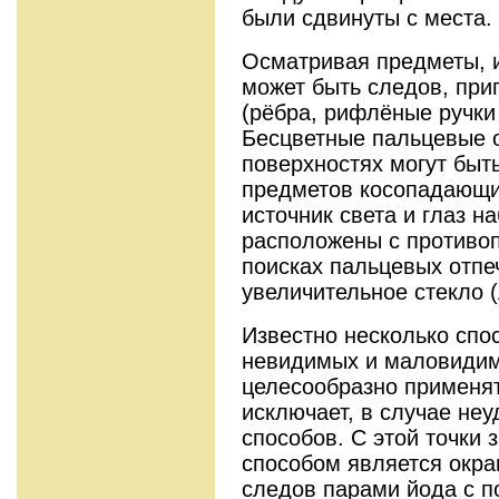
были сдвинуты с места.
Осматривая предметы, их
может быть следов, при
(рёбра, рифлёные ручки и
Бесцветные пальцевые о
поверхностях могут быт
предметов косопадающи
источник света и глаз 
расположены с противо
поисках пальцевых отпе
увеличительное стекло (
Известно несколько спо
невидимых и маловидим
целесообразно применят
исключает, в случае неу
способов. С этой точки
способом является окр
следов парами йода с п