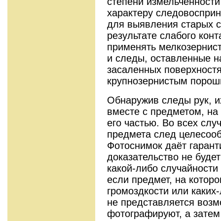
степени измельчённости
характеру следовосприн
для выявления старых с
результате слабого конт
применять мелкозернис
и следы, оставленные н
засаленных поверхност
крупнозернистым порош
Обнаружив следы рук, и
вместе с предметом, на
его частью. Во всех слу
предмета след целесоо
Фотоснимок даёт гарант
доказательство не будет
какой-либо случайности 
если предмет, на котор
громоздкости или каких-
не представляется возм
фотографируют, а затем