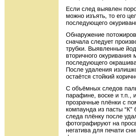
Если след выявлен пор
можно изъять, то его це
последующего окуриван
Обнаружение потожиров
сначала следует произв
трубки. Выявленные йо
вторичного окуривания 
последующего окрашива
После удаления излишк
остаётся стойкий коричн
С объёмных следов паль
парафине, воске и т.п.,
прозрачные плёнки с по
компаунда из пасты “К” 
следа плёнку после уда
фотографируют на просв
негатива для печати сн