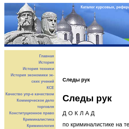
Каталог курсовых, рефер
Главная
История
История техники
История экономики эк-
Следы рук
ских учений
КСЕ
Качество упр-е качеством
Следы рук
Коммерческое дело
торговля
Д О К Л А Д
Конституционное право
Криминалистика
по криминалистике на т
Криминология