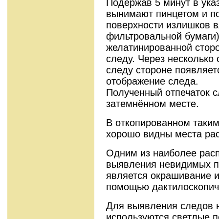
Подержав 5 минут в ука
вынимают пинцетом и по
поверхности излишков в
фильтровальной бумаги
желатинированной стор
следу. Через несколько
следу стороне появляет
отображение следа.
Полученный отпечаток с
затемнённом месте.
В откопированном таким
хорошо видны места ра
Одним из наиболее рас
выявления невидимых п
является окрашивание 
помощью дактилоскопиче
Для выявления следов 
используются светлые 