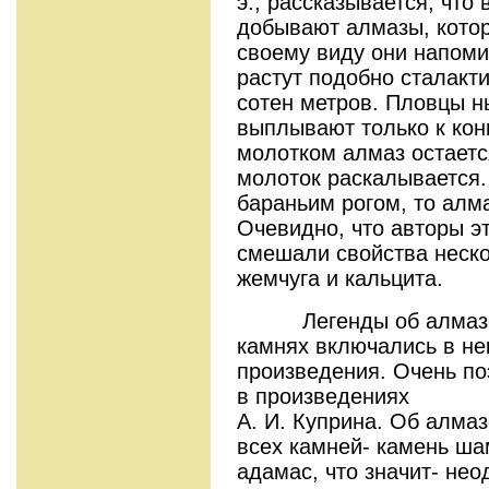
э., рассказывается, что
добывают алмазы, котор
своему виду они напом
растут подобно сталакти
сотен метров. Пловцы н
выплывают только к кон
молотком алмаз остает
молоток раскалывается.
бараньим рогом, то алма
Очевидно, что авторы э
смешали свойства неско
жемчуга и кальцита.
Легенды об алмазе и
камнях включались в н
произведения. Очень по
в произведениях
А. И. Куприна. Об алмаз
всех камней- камень ша
адамас, что значит- не