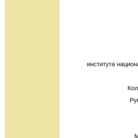
Выполнила ст
института нацио
Кол
Ру
М