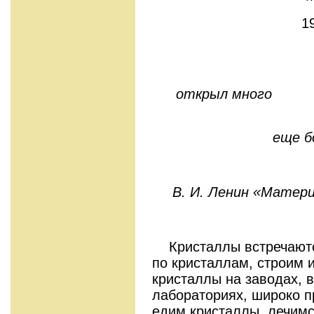
1
открыл много ди
еще бо
В. И. Ленин «Матер
Кристаллы встречаютс
по кристаллам, строим 
кристаллы на заводах, 
лабораториях, широко п
едим кристаллы, лечимс