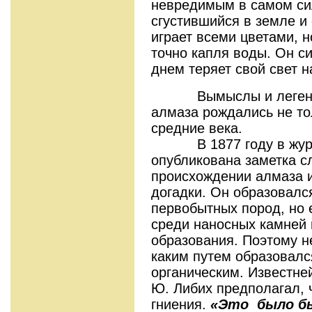
невредимым в самом сил
сгустившийся в земле 
играет всеми цветами, н
точно капля воды. Он си
днем теряет свой свет н
Вымыслы и легенды 
алмаза рождались не то
средние века.
В 1877 году в журн
опубликована заметка 
происхождении алмаза 
догадки. Он образовалс
первобытных пород, но 
среди наносных камней 
образования. Поэтому н
каким путем образовалс
органическим. Известн
Ю. Либих предполагал, 
гниения.
«Это было б