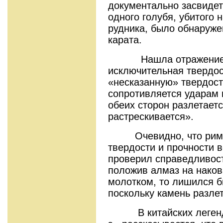
документально засвидет
одного голубя, убитого 
рудника, было обнаруже
карата.
Нашла отражение в
исключительная твердос
«несказанную» твердост
сопротивляется ударам 
обеих сторон разлетает
растрескивается».
Очевидно, что римск
твердости и прочности 
проверил справедливост
положив алмаз на наков
молотком, то лишился б
поскольку камень разлет
В китайских легендах,