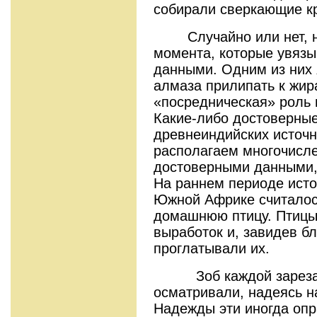
собирали сверкающие к
Случайно или нет, но 
момента, которые увязы
данными. Одним из них 
алмаза прилипать к жира
«посредническая» роль 
Какие-либо достоверные
древнеиндийских источн
располагаем многочисл
достоверными данными, 
На раннем периоде исто
Южной Африке считалос
домашнюю птицу. Птицы
выработок и, завидев б
проглатывали их.
Зоб каждой зарезанн
осматривали, надеясь н
Надежды эти иногда опр