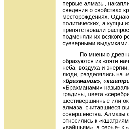
первые алмазы, накапл
сведения о свойствах к
месторождениях. Однако
политических, а купцы 
препятствовали распрос
подменяли их всякого р
суеверными выдумками
По мнению древних 
образуются из «пяти на
неба, воздуха и энергии
люди, разделялись на ч
«
брахманов
»,
«
кшатри
«Брахманами» называлис
градины, цвета «серебр
шестивершинные или ок
алмаза, считавшиеся в
совершенства. Алмазы 
относились к «кшатриям»
«вайшьям», а серые- к 