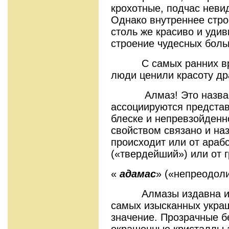
крохотные, подчас неви
Однако внутреннее стро
столь же красиво и удив
строение чудесных бол
С самых ранних врем
люди ценили красоту др
Алмаз! Это название
ассоциируются предста
блеске и непревзойденн
свойством связано и на
происходит или от арабс
(«твердейший») или от г
«
адамас
» («непреодол
Алмазы издавна испо
самых изысканных укра
значение. Прозрачные б
окрашенные кристаллы 