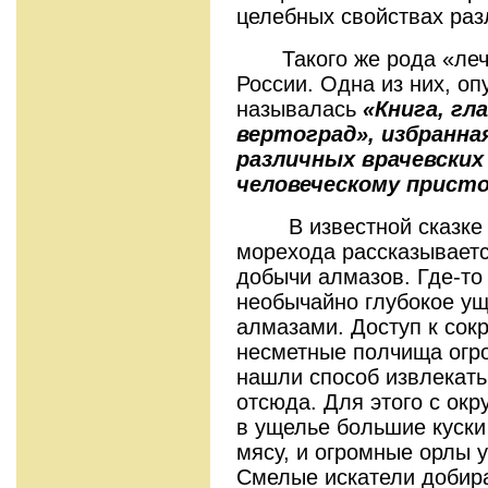
целебных свойствах раз
Такого же рода «лечеб
России. Одна из них, оп
называлась
«Книга, гл
вертоград», избранна
различных врачевских
человеческому прист
В известной сказке о
морехода рассказываетс
добычи алмазов. Где-то 
необычайно глубокое ущ
алмазами. Доступ к со
несметные полчища огр
нашли способ извлекать
отсюда. Для этого с ок
в ущелье большие куски
мясу, и огромные орлы у
Смелые искатели добира