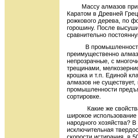
Массу алмазов принят
Каратом в Древней Гре
рожкового дерева, по 
горошину. После высуш
сравнительно постоянную
В промышленности 
преимущественно алмазы
непрозрачные, с много
трещинами, мелкозернис
крошка и т.п. Единой к
алмазов не существует,
промышленности предъя
сортировке.
Какие же свойства а
широкое использование 
народного хозяйства? В
исключительная твердост
скорости истирания, в 5