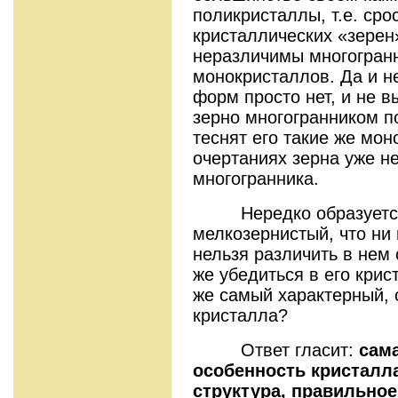
поликристаллы, т.е. сро
кристаллических «зерен»
неразличимы многогран
монокристаллов. Да и н
форм просто нет, и не 
зерно многогранником по
теснят его такие же мо
очертаниях зерна уже н
многогранника.
Нередко образуется 
мелкозернистый, что ни 
нельзя различить в нем
же убедиться в его кри
же самый характерный, 
кристалла?
Ответ гласит:
сама
особенность кристалла
структура, правильное