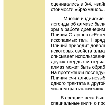
оценивались в 3/4, «вай
стоимости «брахманов».
Многие индийские и, 
легенды об алмазе был
эры в работе древнерим
Плиния Старшего «Есте
ископаемых тел». Наряд
Плиний приводит доволь
некоторых свойств алмаз
описывает использовани
других твердых материал
алмаз может быть обраб
На протяжении последу
Плиния считались незы
одного трактата в друго
числом фантастических
В средние века были
специальные книги о пр