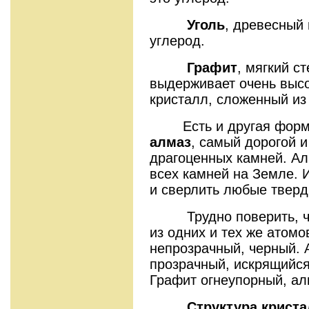
Уголь
, древесный 
углерод.
Графит
, мягкий с
выдерживает очень высо
кристалл, сложенный из
Есть и другая форма 
алмаз
, самый дорогой 
драгоценных камней. Ал
всех камней на Земле. 
и сверлить любые тверд
Трудно поверить, что
из одних и тех же атомо
непрозрачный, черный. 
прозрачный, искрящийся
Графит огнеупорный, алм
Структура криста