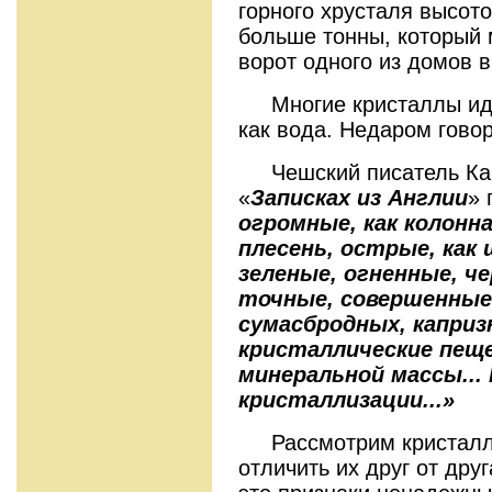
горного хрусталя высот
больше тонны, который 
ворот одного из домов 
Многие кристаллы иде
как вода. Недаром говор
Чешский писатель Кар
«
Записках из
Англии
» 
огромные, как колонна
плесень, острые, как
зеленые, огненные, ч
точные, совершенные,
сумасбродных, каприз
кристаллические пещ
минеральной массы...
кристаллизации...»
Рассмотрим кристаллы
отличить их друг от дру