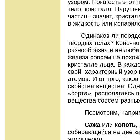
узором. Пока есть этот 
тело, кристалл. Наруше
частиц - значит, криста
в жидкость или испарилс
Одинаков ли порядок,
твердых телах? Конечно
разнообразна и не люби
железа совсем не похож
кристалле льда. В кажд
свой, характерный узор
атомов. И от того, каков
свойства вещества. Одн
«сорта», располагаясь п
вещества совсем разных
Посмотрим, например
Сажа
или
копоть
,
собирающийся на дне ка
это углерод.