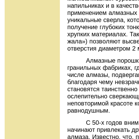
напильниках и в качеств
применением алмазных 
уникальные сверла, кот
получение глубоких тонк
хрупких материалах. Та
жала») позволяют высве
отверстия диаметром 2 
Алмазные порошки н
гранильных фабриках, гд
числе алмазы, подверга
благодаря чему невзрач
становятся таинственно
ослепительно сверкающ
неповторимой красоте к
равнодушным.
С 50-х годов внимани
начинают привлекать др
алмаза. Известно, что, 