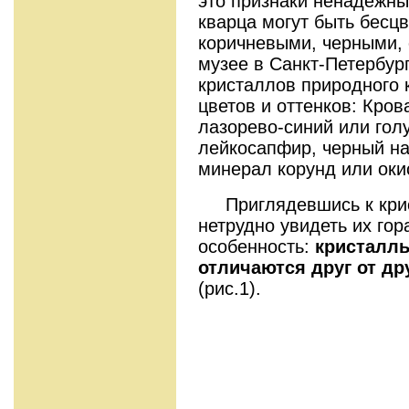
это признаки ненадежны
кварца могут быть бесц
коричневыми, черными,
музее в Санкт-Петербур
кристаллов природного 
цветов и оттенков: Кров
лазорево-синий или гол
лейкосапфир, черный наж
минерал корунд или оки
Приглядевшись к крис
нетрудно увидеть их го
особенность:
кристалл
отличаются друг от д
(рис.1).