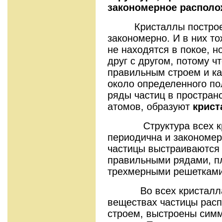
закономерное располо
Кристаллы построены
закономерно. И в них т
не находятся в покое, н
друг с другом, потому ч
правильным строем и к
около определенного п
ряды частиц в простран
атомов, образуют
крист
Структура всех 
периодична и закономер
частицы выстраиваются
правильными рядами, п
трехмерными решетками
Во всех кристаллах,
веществах частицы рас
строем, выстроены сим