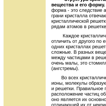
вещества и его форму
форма - это следствие 
грани кристалла отвеча
кристаллической решетк
рядам атомов в решетке
Каждое кристалличес
отличить от другого по е
одних кристаллах решетк
сложные. В разных веще
между частицами в реше
очень малы, это стомил
(ангстремы).
Во всех кристалличес
ионы, молекулы образую
и решетки. Правильное
расположение частиц об
оно является их основн
отличающей их от некри