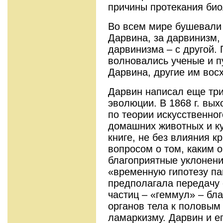
причины протекания био
Во всем мире бушевали 
Дарвина, за дарвинизм, 
дарвинизма – с другой. 
волновались ученые и п
Дарвина, другие им вос
Дарвин написал еще три
эволюции. В 1868 г. вы
по теории искусственно
домашних животных и ку
книге, не без влияния к
вопросом о том, каким 
благоприятные уклонени
«временную гипотезу па
предполагала передачу 
частиц – «геммул» – бл
органов тела к половым
ламаркизму. Дарвин и е