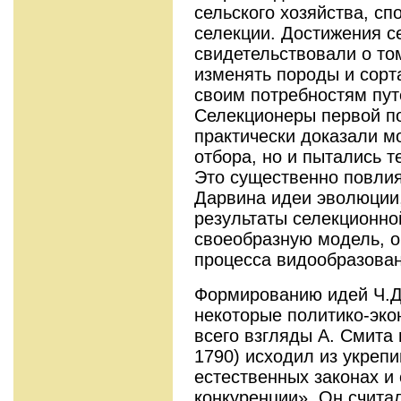
сельского хозяйства, с
селекции. Достижения с
свидетельствовали о то
изменять породы и сорта
своим потребностям пут
Селекционеры первой по
практически доказали м
отбора, но и пытались т
Это существенно повли
Дарвина идеи эволюции,
результаты селекционной
своеобразную модель, о
процесса видообразован
Формированию идей Ч.Д
некоторые политико-эко
всего взгляды А. Смита 
1790) исходил из укреп
естественных законах и
конкуренции». Он счита