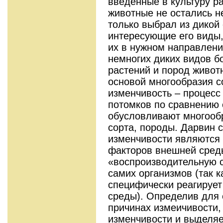
введенные в культуру р
животные не остались н
только выбрал из дико
интересующие его виды,
их в нужном направлени
немногих диких видов б
растений и пород живот
основой многообразия с
изменчивость – процесс
потомков по сравнению 
обусловливают многообр
сорта, породы. Дарвин с
изменчивости являются 
факторов внешней среды
«воспроизводительную с
самих организмов (так к
специфически реагирует
среды). Определив для 
причинах измеичивости
изменчивости и выделяе