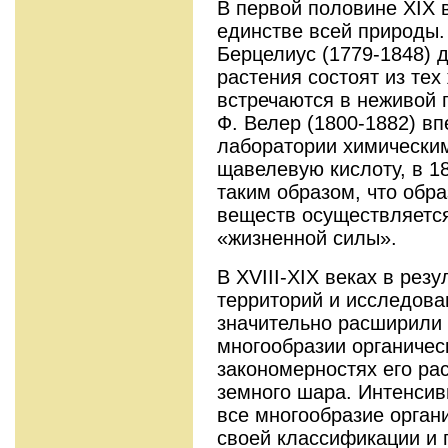
В первой половине ХIX 
единстве всей природы.
Берцелиус (1779-1848) д
растения состоят из тех
встречаются в неживой 
Ф. Велер (1800-1882) вп
лаборатории химически
щавелевую кислоту, в 18
таким образом, что обр
веществ осуществляется
«жизненной силы».
В ХVIII-XIX веках в рез
территорий и исследова
значительно расширили 
многообразии органичес
закономерностях его ра
земного шара. Интенсив
все многообразие орган
своей классификации и