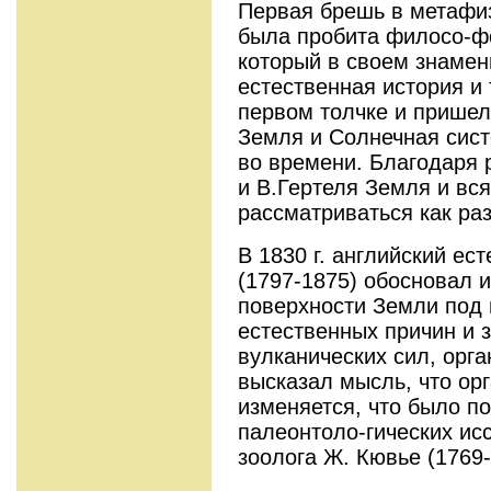
Первая брешь в метафи
была пробита филосо-фо
который в своем знаме
естественная история и
первом толчке и пришел
Земля и Солнечная сист
во времени. Благодаря 
и В.Гертеля Земля и вс
рассматриваться как ра
В 1830 г. английский ес
(1797-1875) обосновал 
поверхности Земли под
естественных причин и з
вулканических сил, орг
высказал мысль, что ор
изменяется, что было п
палеонтоло-гических ис
зоолога Ж. Кювье (1769-