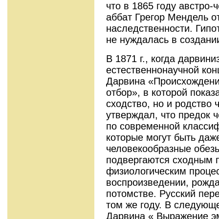
что в 1865 году австро-
аббат Грегор Мендель о
наследственности. Гипо
не нуждалась в создани
В 1871 г., когда дарвин
естественнонаучной кон
Дарвина «Происхождени
отбор», в которой показ
сходство, но и родство 
утверждал, что предок 
по современной класси
которые могут быть даж
человекообразные обезь
подвергаются сходным 
физиологическим процес
воспроизведении, рожда
потомстве. Русский пере
том же году. В следующ
Дарвина « Выражение эм