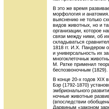
В это же время развива
морфология и анатомия.
выяснению не только сх
видов животных, но и та
организации, которое н
связи между ними, об и
складываться сравнител
1818 гг. И.Х. Пандером
и универсальность их з
многоклеточнык животн
М. Ратке применил теор
беспозвоночным (1829).
В конце 20-х годов ХIХ 
Бэр (1792-1870) устано
эмбрионального развития
ночные животные разви
(впоследствии обобщени
Дарвиным «законом зар