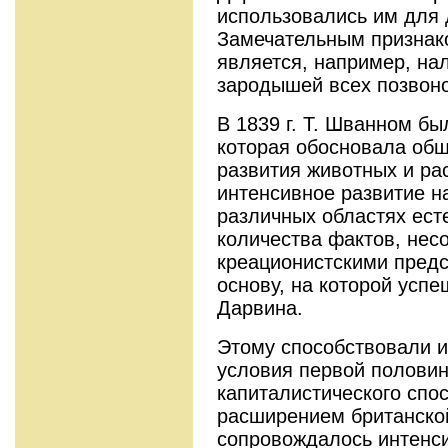
использовались им для 
Замечательным признак
является, например, на
зародышей всех позвоно
В 1839 г. Т. Шванном бы
которая обосновала общ
развития животных и ра
интенсивное развитие н
различных областях ест
количества фактов, нес
креационистскими пред
основу, на которой усп
Дарвина.
Этому способствовали и
условия первой половин
капиталистического спо
расширением британско
сопровождалось интенс