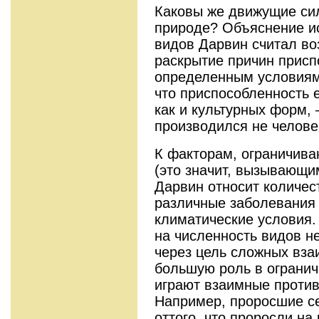
Каковы же движущие си
природе? Объяснение и
видов Дарвин считал во
раскрытие причин присп
определенным условиям
что приспособленность 
как и культурных форм, 
производился не челове
К факторам, ограничив
(это значит, вызывающи
Дарвин относит количес
различные заболевания
климатические условия.
на численность видов н
через цель сложных вз
большую роль в огранич
играют взаимные проти
Например, проросшие с
оттого, что проросли на