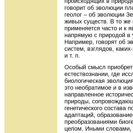
происходящих в природ
говорит об эволюции пл
геолог – об эволюции З
живых существ. В то же
применяется часто и к 
напрямую с природой в 
Например, говорят об 
систем, взглядов, каки
и т. п.
Особый смысл приобрет
естествознании, где ис
биологическая эволюция
это необратимое и в из
направленное историчес
природы, сопровождаю
генетического состава 
адаптаций, образовани
преобразованиями биог
целом. Иными словами, 