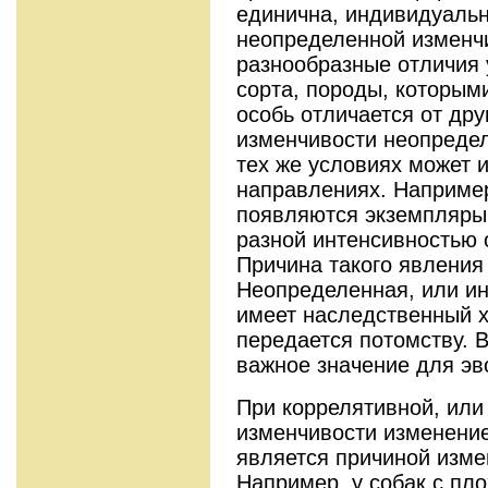
единична, индивидуальн
неопределенной изменч
разнообразные отличия у
сорта, породы, которым
особь отличается от др
изменчивости неопределе
тех же условиях может 
направлениях. Например
появляются экземпляры 
разной интенсивностью о
Причина такого явления
Неопределенная, или и
имеет наследственный ха
передается потомству. 
важное значение для эв
При коррелятивной, или
изменчивости изменение
является причиной изме
Например, у собак с пл