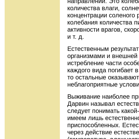
направлении. Это колеб
количества влаги, солне
концентрации соленого 
колебания количества п
активности врагов, ско
и т. д.
Естественным результа
организмами и внешней
истребление части особ
каждого вида погибает в
то остальные оказываю
неблагоприятные услови
Выживание наиболее пр
Дарвин называл естест
следует понимать какой-
имеем лишь естественно
приспособленных. Естес
через действие естеств