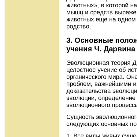
животных», в которой н
мышц и средств выражен
животных еще на одном
родство.
3. Основные поло
учения Ч. Дарвина
Эволюционная теория Д
целостное учение об ис
органического мира. Он
проблем, важнейшими и
доказательства эволюц
эволюции, определение 
эволюционного процесса
Сущность эволюционного
следующих основных по
1. Все виды живых сущ