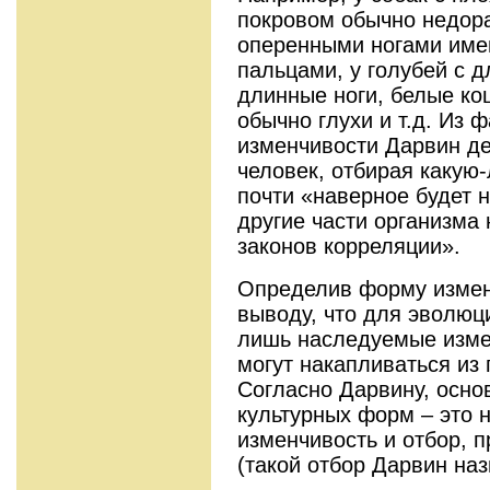
покровом обычно недора
оперенными ногами име
пальцами, у голубей с 
длинные ноги, белые ко
обычно глухи и т.д. Из 
изменчивости Дарвин д
человек, отбирая какую-
почти «наверное будет 
другие части организма
законов корреляции».
Определив форму измен
выводу, что для эволюц
лишь наследуемые измен
могут накапливаться из
Согласно Дарвину, осн
культурных форм – это 
изменчивость и отбор, 
(такой отбор Дарвин на