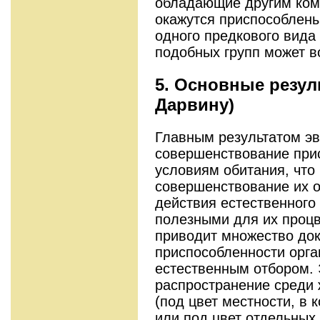
обладающие другим ком
окажутся приспособлены
одного предкового вида
подобных групп может в
5. Основные резул
Дарвину)
Главным результатом э
совершенствование прис
условиям обитания, что 
совершенствование их о
действия естественного
полезными для их процв
приводит множество до
приспособленности орга
естественным отбором. 
распространение среди 
(под цвет местности, в 
или под цвет отдельных