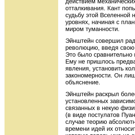
действием механических
отталкивания. Кант по
судьбу этой Вселенной 
уровнях, начиная с пла
миром туманности.
Эйнштейн совершил рад
революцию, введя свою 
Это было сравнительно п
Ему не пришлось предв
явления, установить ко
закономерности. Он ли
объяснение.
Эйнштейн раскрыл боле
установленных зависим
связанных в некую физи
(в виде постулатов Пуа
случае теорию абсолютн
времени идей их относи