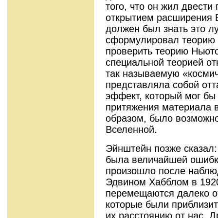
того, что он жил двести
открытием расширения 
должен был знать это л
сформулировал теорию 
проверить теорию Ньюто
специальной теорией от
так называемую «космич
представляла собой от
эффект, который мог бы
притяжения материала в
образом, было возможно
Вселенной.
Эйнштейн позже сказал:
была величайшей ошибк
произошло после наблю
Эдвином Хабблом в 1920
перемещаются далеко от
которые были приблизи
их расстоянию от нас. 