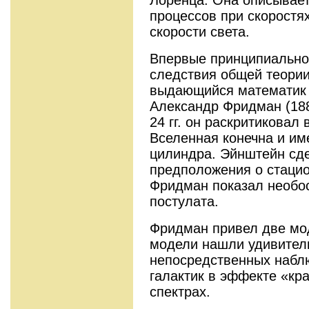
Лоренца. Она описывает
процессов при скоростя
скорости света.
Впервые принципиально
следствия общей теории
выдающийся математик 
Александр Фридман (1888
24 гг. он раскритиковал
Вселенная конечна и им
цилиндра. Эйнштейн сде
предположения о стацио
Фридман показал необос
постулата.
Фридман привел две мод
модели нашли удивител
непосредственных набл
галактик в эффекте «кр
спектрах.