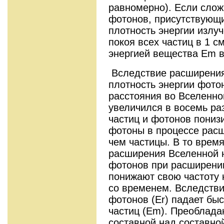
равномерно). Если слож
фотонов, присутствующи
плотность энергии излу
покоя всех частиц в 1 с
энергией вещества Em в
Вследствие расширения
плотность энергии фото
расстояния во Вселенно
увеличился в восемь ра
частиц и фотонов пониз
фотоны в процессе расш
чем частицы. В то время
расширения Вселенной н
фотонов при расширени
понижают свою частоту 
со временем. Вследстви
фотонов (Er) падает быс
частиц (Em). Преоблада
составной над составной