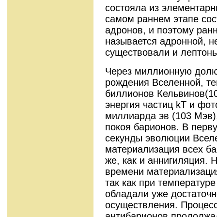
состояла из элементарн
самом раннем этапе сос
адронов, и поэтому ран
называется адронной, не
существовали и лептоны
Через миллионную долю
рождения Вселенной, те
биллионов Кельвинов(10
энергия частиц kT и фот
миллиарда эв (103 Мэв),
покоя барионов. В пер
секунды эволюции Всел
материализация всех ба
же, как и аннигиляция. 
времени материализаци
так как при температур
обладали уже достаточн
осуществления. Процесс
антибарионов продолжал