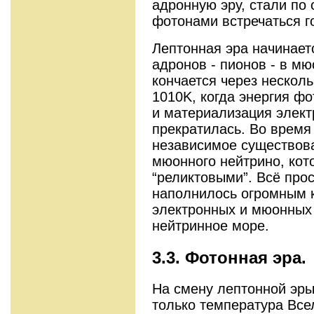
адронную эру, стали по
фотонами встречаться г
Лептонная эра начинает
адронов - пионов - в м
кончается через нескол
1010K, когда энергия ф
и материализация элект
прекратилась. Во время 
независимое существова
мюонного нейтрино, ко
“реликтовыми”. Всё про
наполнилось огромным 
электронных и мюонных 
нейтринное море.
3.3. Фотонная эра.
На смену лептонной эры
только температура Все