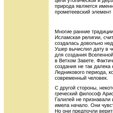
цели утопической и дерз
природа является именно
прометеевский элемент 
Многие ранние традиции
Исламская религии, счи
создалась довольно нед
Ушер вычислил дату в ч
для создания Вселенной
в Ветхом Завете. Фактич
создания не так далека 
Ледникового периода, к
современный человек.
С другой стороны, неко
греческий философ Арис
Галилей не признавали 
имела начало. Они чувст
Но они предпочли верить