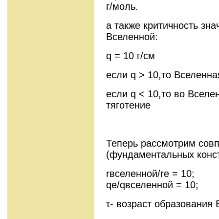
г/моль.
а также критичность зна
Вселенной:
q = 10 г/см
если q > 10,то Вселенн
если q < 10,то во Вселе
тяготение
Теперь рассмотрим сов
(фундаментальных конст
rвселенной/re = 10
qe/qвселенной = 10;
τ- возраст образования