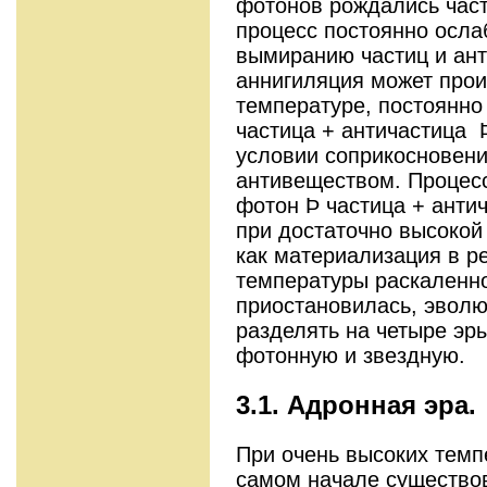
фотонов рождались част
процесс постоянно осла
вымиранию частиц и ант
аннигиляция может прои
температуре, постоянно
частица + античастица 
условии соприкосновени
антивеществом. Процес
фотон Þ частица + анти
при достаточно высокой
как материализация в р
температуры раскаленн
приостановилась, эвол
разделять на четыре эр
фотонную и звездную.
3.1. Адронная эра.
При очень высоких темп
самом начале существо