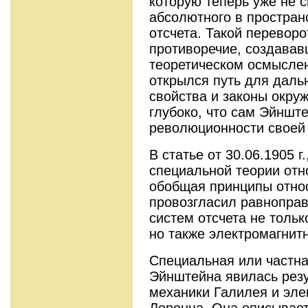
которую теперь уже не 
абсолютного в простран
отсчета. Такой перевор
противоречие, создавав
теоретическом осмыслен
открылся путь для даль
свойства и законы окру
глубоко, что сам Эйнште
революционности своей
В статье от 30.06.1905 
специальной теории отн
обобщая принципы отно
провозгласил равнопра
систем отсчета не тольк
но также электромагнит
Специальная или частна
Эйнштейна явилась рез
механики Галилея и эл