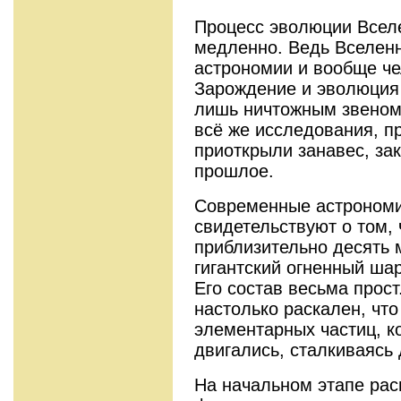
Процесс эволюции Всел
медленно. Ведь Вселенн
астрономии и вообще че
Зарождение и эволюция 
лишь ничтожным звеном
всё же исследования, п
приоткрыли занавес, за
прошлое.
Современные астрономи
свидетельствуют о том,
приблизительно десять 
гигантский огненный ша
Его состав весьма прос
настолько раскален, чт
элементарных частиц, к
двигались, сталкиваясь 
На начальном этапе ра