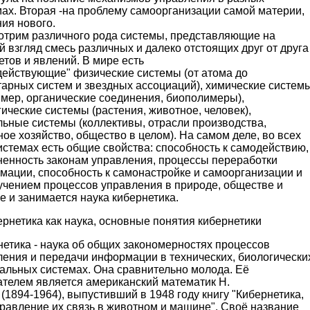
ах. Вторая -на проблему самоорганизации самой материи,
ия нового.
отрим различного рода системы, представляющие на
 взгляд смесь различных и далеко отстоящих друг от друга
тов и явлений. В мире есть
действующие" физические системы (от атома до
тарных систем и звездных ассоциаций), химические систем
имер, органические соединения, биополимеры),
ические системы (растения, животное, человек),
льные системы (коллективы, отрасли производства,
ое хозяйство, общество в целом). На самом деле, во всех
истемах есть общие свойства: способность к самодействию,
ненность законам управления, процессы переработки
мации, способность к самонастройке и самоорганизации и
зучением процессов управления в природе, обществе и
е и занимается наука кибернетика.
ернетика как наука, основные понятия кибернетики
етика - наука об общих закономерностях процессов
ления и передачи информации в технических, биологически
иальных системах. Она сравнительно молода. Её
ателем является американский математик Н.
(1894-1964), выпустивший в 1948 году книгу "Кибернетика,
равление их связь в животном и машине". Своё название