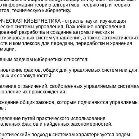
ю информации теорию алгоритмов, теорию игр и теорию
тов, техническую кибернетику.
ЧЕСКАЯ КИБЕРНЕТИКА - отрасль науки, изучающая
ческие системы управления. Важнейшие направления
ований разработка и создание автоматических и
атизированных систем управления, а также автоматических
ств и комплексов для передачи, переработки и хранения
мации.
вным задачам кибернетики относятся:
тановление фактов, общих для управляемых систем или для
рых их совокупностей;
явление ограничений, свойственных управляемым системам
ановление их происхождения;
хождение общих законов, которым подчиняются управляемы
мы;
еделение путей практического использования
овленных фактов и найденных закономерностей.
рнетический» подход к системам характеризуется рядом