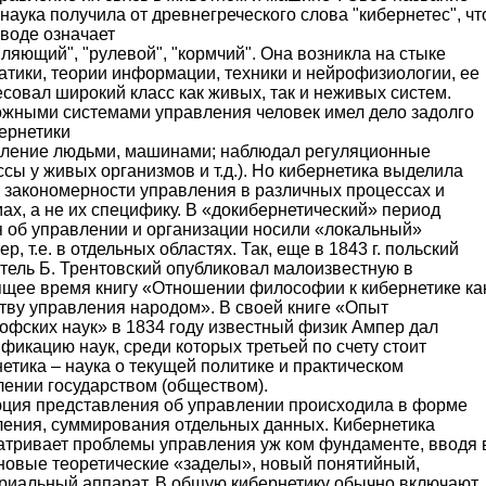
наука получила от древнегреческого слова "кибернетес", чт
воде означает
ляющий", "рулевой", "кормчий". Она возникла на стыке
атики, теории информации, техники и нейрофизиологии, ее
совал широкий класс как живых, так и неживых систем.
ожными системами управления человек имел дело задолго
ернетики
вление людьми, машинами; наблюдал регуляционные
сы у живых организмов и т.д.). Но кибернетика выделила
 закономерности управления в различных процессах и
ах, а не их специфику. В «докибернетический» период
я об управлении и организации носили «локальный»
ер, т.е. в отдельных областях. Так, еще в 1843 г. польский
тель Б. Трентовский опубликовал малоизвестную в
ящее время книгу «Отношении философии к кибернетике ка
тву управления народом». В своей книге «Опыт
офских наук» в 1834 году известный физик Ампер дал
фикацию наук, среди которых третьей по счету стоит
етика – наука о текущей политике и практическом
лении государством (обществом).
ция представления об управлении происходила в форме
ления, суммирования отдельных данных. Кибернетика
атривает проблемы управления уж ком фундаменте, вводя 
 новые теоретические «заделы», новый понятийный,
ориальный аппарат. В общую кибернетику обычно включают