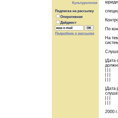
юриди
Культурология
специ
Подписка на рассылку
Оперативная
Контр
Дайджест
По ко
Подробнее о рассылке
На тем
систем
Слушат
|Дата 
должно
| | |
| | |
| | |
|Дата 
слушат
| | |
| | |
2000 г.