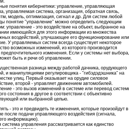
й.
ные понятия кибернетики: управление, управляющая
а, управляемая система, организация, обратная связь,
тм, модель, оптимизация, сигнал и др. Для систем любой
ды понятие "управление" можно определить следующим
м: управление - это воздействие на объект, выбранное на
ании имеющейся для этого информации из множества
жных воздействий, улучшающее его функционирование или
ие. У управляемых систем всегда существует некоторое
ство возможных изменений, из которого производится
предпочтительного изменения. Если у системы нет выбора
может быть и речи об управлении.
существенная разница между работой дачника, орудующего
й, и манипуляциями регулировщика - "гибэдэдэшника" на
естке улиц. Первый оказывает на орудие силовое
ствие, второй - управляет движением автомобилей.
ение - это вызов изменений в системе или перевод систе
ого состояния в другое в соответствии с объективно
твующей или выбранной целью.
ять - это и предвидеть те изменения, которые произойдут в
ме после подачи управляющего воздействия (сигнала,
его информацию).
я система управления рассматривается как единство