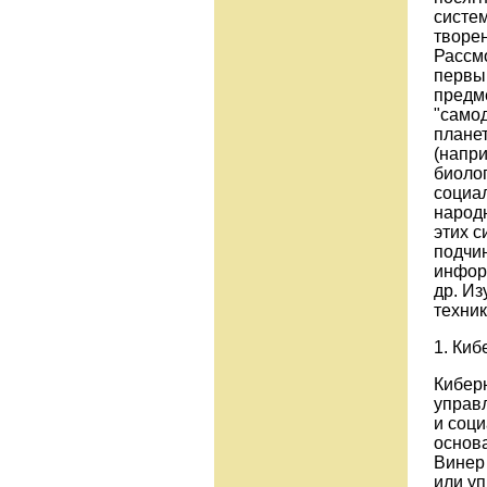
систем
творен
Рассм
первый
предме
"само
плане
(напр
биолог
социа
народн
этих с
подчи
инфор
др. И
техник
1. Киб
Киберн
управ
и соц
основ
Винер 
или уп