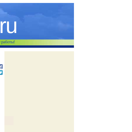
.ru
е работы!