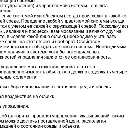
ляющей системы
кта управления) и управляемой системы - объекта
ления.
ение системой или объектом всегда происходит в какой-то
ей среде. Поведение любой управляемой системы всегда
тся с учетом ее связей с окружающей средой. Поскольку вс
ты, явления и процессы взаимосвязаны и влияют друг на
 то, выделяя какой-либо объект, необходимо учитывать
е среды на этот объект и наоборот. Свойством
ляемости может обладать не любая система. Необходимым
ием наличия в системе хотя бы потенциальных
жностей управления является ее организованность.
 управление могло функционировать, то есть
аправленно изменять объект, оно должно содержать четыре
одимых элемента:
алы сбора информации о состоянии среды и объекта.
ал воздействия на объект.
ь управления.
соб (алгоритм, правило) управления, указывающий, каким
ом можно достичь поставленной цели, располагая
мацией о состоянии среды и объекта.