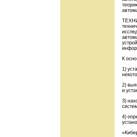
теори
автома
ТЕХНИ
техни
исслед
автом
устрой
инфор
К осно
1) ус
некото
2) вы
и уст
3) на
систе
4) опр
устан
«Кибе