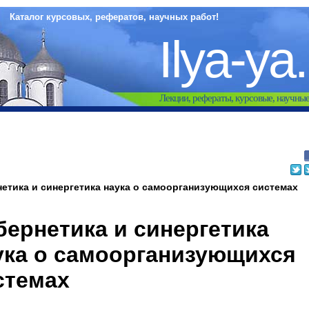
Каталог курсовых, рефератов, научных работ!
Ilya-ya
Лекции, рефераты, курсовые, научны
етика и синергетика наука о самоорганизующихся системах
бернетика и синергетика
ука о самоорганизующихся
стемах