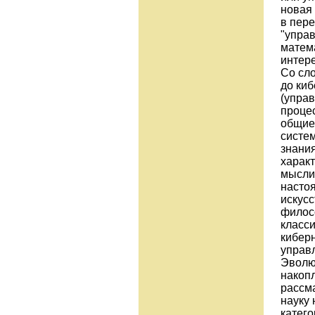
новая 
в пере
"управ
матем
интере
Со сл
до киб
(упра
процес
общие
систем
знани
характ
мысли
насто
искусс
филос
класси
киберн
управ
Эволю
накоп
рассм
науку
катег