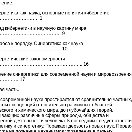
ление.
ернетика как наука, основные понятия кибернетик
……………………. 1
ад кибернетики в научную картину мира
………………………………… 9
хаоса к порядку. Синергетика как наука
………………………………… 10
нергетические закономерности
…………………………………………….. 16
чение синергетики для современной науки и мировоззрения
………… 17
я часть.
современной науки простирается от сравнительно частных,
етных концепций относительно различных областей
ского и химического мира, до глубочайших теорий,
ывающих различные сферы природы, общества и
еской деятельности человека. К последним следует отнести
етику и синергетику. Поражает дерзость новых наук. Перва
нула на познание механизмов управления в разных