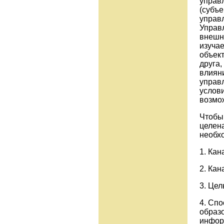
управ
(субъе
управ
Управл
внешн
изучае
объек
друга,
влияни
управ
услов
возмо
Чтобы
целен
необх
1. Кан
2. Кан
3. Цел
4. Спо
образ
инфор