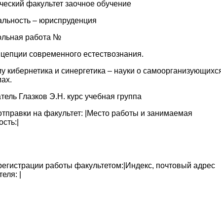
ческий факультет заочное обучение
альность – юриспруденция
ольная работа №
нцепции современного естествознания.
у кибернетика и синергетика – науки о самоорганизующихс
ах.
ель Глазков Э.Н. курс учебная группа
отправки на факультет: |Место работы и занимаемая
сть:|
регистрации работы факультетом:|Индекс, почтовый адрес
еля: |