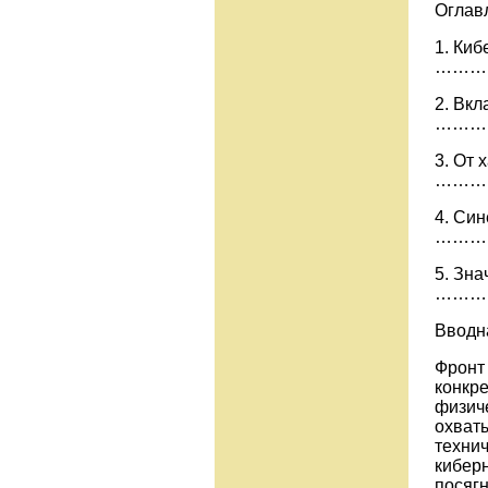
Оглав
1. Киб
………
2. Вкл
………
3. От 
………
4. Си
………
5. Зна
………
Вводна
Фронт 
конкр
физиче
охват
технич
киберн
посяг