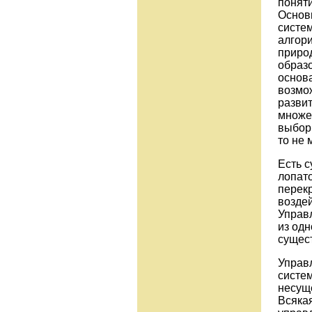
поняти
Основ
систем
алгори
приро
образо
основ
возмо
развит
множе
выбор 
то не 
Есть 
лопато
перекр
воздей
Управл
из одн
сущес
Управл
систе
несущ
Всяка