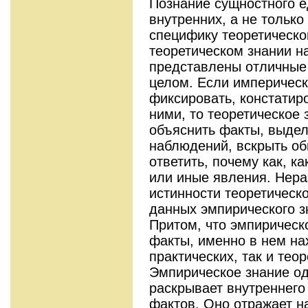
Познание сущностного е
внутренних, а не только
специфику теоретическо
теоретическом знании н
представлены отличные 
целом. Если империческ
фиксировать, констатир
ними, то теоретическое
объяснить факты, выдел
наблюдений, вскрыть об
ответить, почему как, к
или иные явления. Нера
истинности теоретическ
данных эмпирического з
Притом, что эмпирическ
факты, именно в нем на
практических, так и тео
Эмпирическое знание од
раскрывает внутреннего
фактов. Оно отражает н