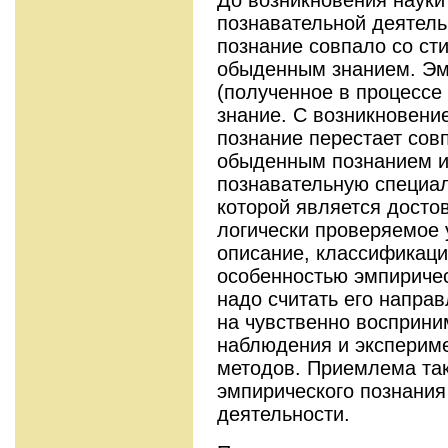
познавательной деятел
познание совпало со ст
обыденным знанием. Эмп
(полученное в процессе
знание. С возникновени
познание перестает сов
обыденным познанием и
познавательную специал
которой является досто
логически проверяемое 
описание, классификаци
особенностью эмпиричес
надо считать его напра
на чувственно восприн
наблюдения и экспериме
методов. Приемлема так
эмпирического познани
деятельности.