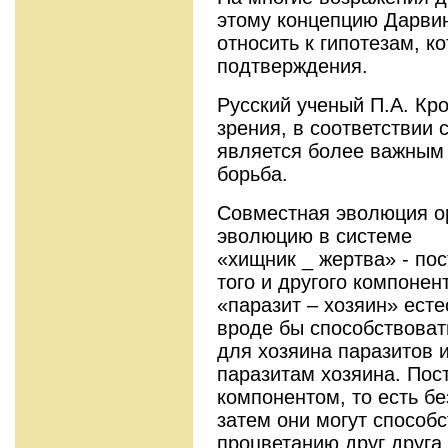
этому концепцию Дарвин
относить к гипотезам, 
подтверждения.
Русский ученый П.А. Кр
зрения, в соответствии
является более важным
борьба.
Совместная эволюция о
эволюцию в системе
«хищник _ жертва» - по
того и другого компонен
«паразит – хозяин» ест
вроде бы способствова
для хозяина паразитов и
паразитам хозяина. Пос
компонентом, то есть б
затем они могут способ
процветанию друг друга,