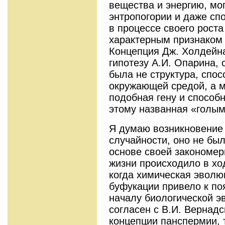
вещества и энергию, мо
энтропогории и даже сп
в процессе своего роста
характерным признаком 
Концепция Дж. Холдейн
гипотезу А.И. Опарина, 
была не структура, спос
окружающей средой, а м
подобная гену и способн
этому названная «голым
Я думаю возникновение
случайности, оно не бы
основе своей закономе
жизни происходило в хо
когда химическая эволю
буфукации привело к по
началу биологической э
согласен с В.И. Вернад
концепции панспермии, 