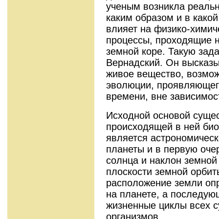
ученым возникла реальн
каким образом и в како
влияет на физико-химич
процессы, проходящие н
земной коре. Такую зад
Вернадский. Он высказы
живое вещество, возмож
эволюции, проявляющего
времени, вне зависимос
Исходной основой суще
происходящей в ней био
является астрономичес
планеты и в первую оче
солнца и наклон земной 
плоскости земной орбит
расположение земли оп
на планете, а последую
жизненные циклы всех 
организмов.