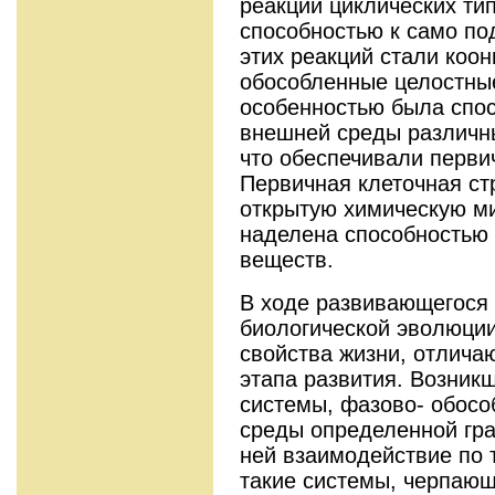
реакции циклических ти
способностью к само по
этих реакций стали коо
обособленные целостны
особенностью была спос
внешней среды различн
что обеспечивали перви
Первичная клеточная ст
открытую химическую ми
наделена способностью
веществ.
В ходе развивающегося 
биологической эволюци
свойства жизни, отлич
этапа развития. Возник
системы, фазово- обос
среды определенной гра
ней взаимодействие по 
такие системы, черпаю