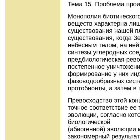
Тема 15. Проблема прои
Монополия биотического
веществ характерна ли
существования нашей пл
существования, когда 
небесным телом, на ней
синтезы углеродных со
предбиологическая рев
постепенное уничтожени
формирование у них ин
фазоводообразных сист
протобионты, а затем в
Превосходство этой кон
точное соответствие ее
эволюции, согласно кот
биологической
(абиогенной) эволюции 
закономерный результат