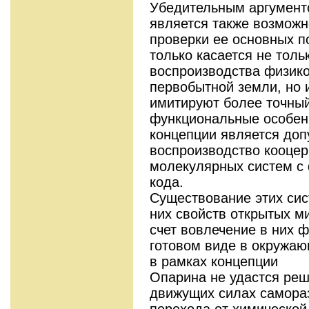
Убедительным аргументо
является также возможн
проверки ее основных п
только касается не толь
воспроизводства физико
первобытной земли, но 
имитируют более точный
функциональные особен
концепции является до
воспроизводство кооцер
молекулярных систем с 
кода.
Существование этих сис
них свойств открытых м
счет вовлечение в них 
готовом виде в окружающ
в рамках концепции
Опарина не удастся реш
движущих силах самораз
перехода от химической