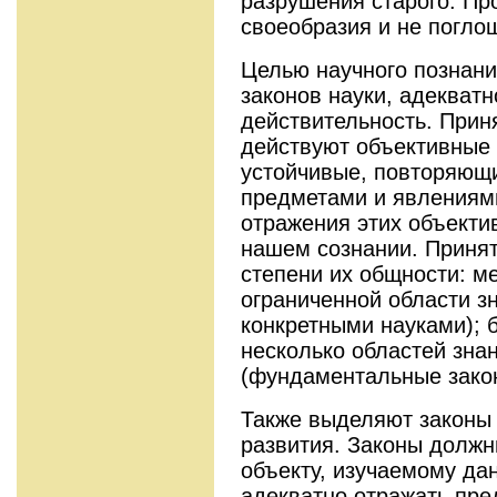
разрушения старого. Пр
своеобразия и не погло
Целью научного познани
законов науки, адекват
действительность. Приня
действуют объективные 
устойчивые, повторяющ
предметами и явлениям
отражения этих объекти
нашем сознании. Принят
степени их общности: м
ограниченной области з
конкретными науками); 
несколько областей зна
(фундаментальные зако
Также выделяют законы
развития. Законы должн
объекту, изучаемому дан
адекватно отражать пре