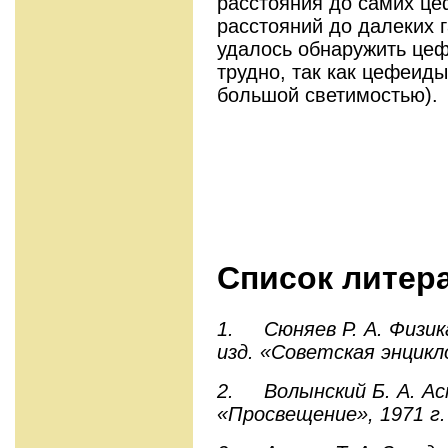
расстояния до самих це
расстояний до далеких г
удалось обнаружить цеф
трудно, так как цефеид
большой светимостью).
Список литер
1.
Сюняев Р. А. Физик
изд. «Советская энцикл
2.
Волынский Б. А. Ас
«Просвещение», 1971 г.