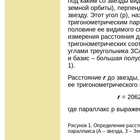
под каким со звезды вид
земной орбиты), перпе
звезду. Этот угол (p), 
тригонометрическим па
половине ее видимого с
измерения расстояния д
тригонометрических соо
углами треугольника ЗСА
и базис – большая полуо
1).
Расстояние
r
до звезды,
ее тригонометрического 
r
= 20626
где параллакс p выраже
Рисунок 1. Определение расст
параллакса
(А – звезда, З – З