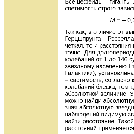
Все цефеиды – гиганты 
светимость строго зави
M
= – 0,
Так как, в отличие от 
Герцшпрунга – Ресселла 
четкая, то и расстояни
точно. Для долгоперио
колебаний от 1 до 146 с
звездному населению I 
Галактики), установлен
– светимость, согласно 
колебаний блеска, тем 
абсолютной величине. 
можно найди абсолютну
зная абсолютную звездн
наблюдений видимую з
найти расстояние. Тако
расстояний применяется