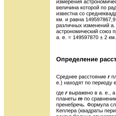
измерения астрономичес
величина которой по р
известна со среднеквад
км. и равна 149597867,9
различных изменений а
астрономический союз п
а. е. = 149597870 ± 2 км
Определение расст
Среднее расстояние
r
пл
е.) находят по периоду
где
r
выражено в а. е., 
планеты
m
по сравнени
пренебречь. Формула сле
Кеплера (квадраты пер