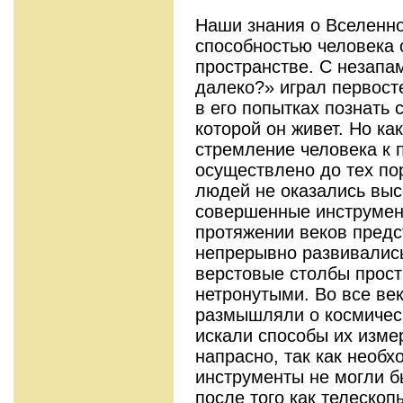
Наши знания о Вселенно
способностью человека 
пространстве. С незапа
далеко?» играл первост
в его попытках познать 
которой он живет. Но ка
стремление человека к 
осуществлено до тех по
людей не оказались выс
совершенные инструмент
протяжении веков пред
непрерывно развивалис
верстовые столбы прост
нетронутыми. Во все в
размышляли о космическ
искали способы их изме
напрасно, так как необх
инструменты не могли бы
после того как телескоп