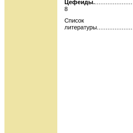
Цефеиды.
.....................
8
Список
литературы........................