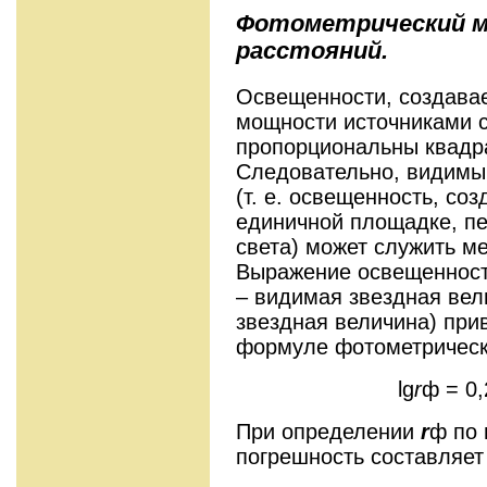
Фотометрический м
расстояний.
Освещенности, создава
мощности источниками с
пропорциональны квадра
Следовательно, видимы
(т. е. освещенность, со
единичной площадке, п
света) может служить ме
Выражение освещенносте
– видимая звездная вел
звездная величина) при
формуле фотометрическ
lg
r
ф = 0,
При определении
r
ф по
погрешность составляет