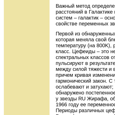
Важный метод определе
расстояний в Галактике
систем – галактик – осн
свойстве переменных зв
Первой из обнаруженны
которая меняла свой бл
температуру (на 800K),
класс. Цефеиды – это н
спектральных классов о
пульсируют в результат
между силой тяжести и 
причем кривая изменени
гармонический закон. С
ослабевают и затухают;
обнаружено постепенно
у звезды RU Жирафа, об
1966 году ее переменно
Периоды различных цефе