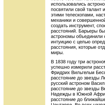
использовались астроно
посвятили свой талант 
этими телескопами, нас
механики и совершенной
создать инструмент, сп
расстояний. Барьеры бы
астрономы объединили с
интуицию с целью опред
расстояния, которые от
миры.
В 1838 году три астроно
успешно измерили расст
Фридрих Вильгельм Бес
расстояние до звезды 
русский астроном Васил
расстояние до звезды В
Надежды в Южной Африк
расстояние до ближайше
Центавра. Во всех назв