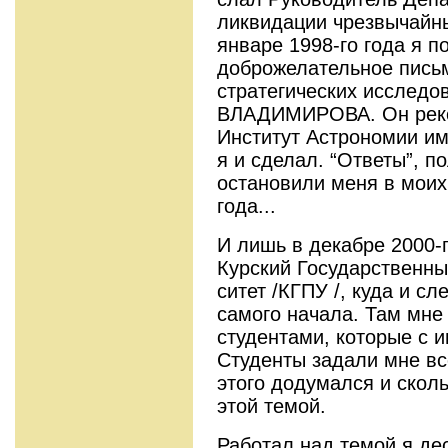
ликвидации чрезвычайн
январе 1998-го года я п
доброжелательное письм
стратегических исследо
ВЛАДИМИРОВА. Он реко
Институт Астрономии им.
я и сделал. “Ответы”, п
остано­вили меня в мои
года...
И лишь в декабре 2000-г
Курский Государственны
ситет /КГПУ /, куда и с
самого начала. Там мне 
студентами, которые с 
Студенты задали мне все
этого додумался и сколь
этой темой.
Работал над темой я дес