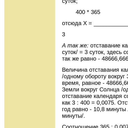
суток;
400 * 365
отсюда Х = ____________
3
А так же:
отставание ка
суток/ = 3 суток, здесь 
так же равно - 48666,666
Величина отставания ка
/одному обороту вокруг 
время, равное - 48666,66
Земли вокруг Солнца /о
отставание календаря со
как 3 : 400 = 0,0075. О
год равно - 10,8 минуты 
минуты/.
Соотношение 365 : 0,007