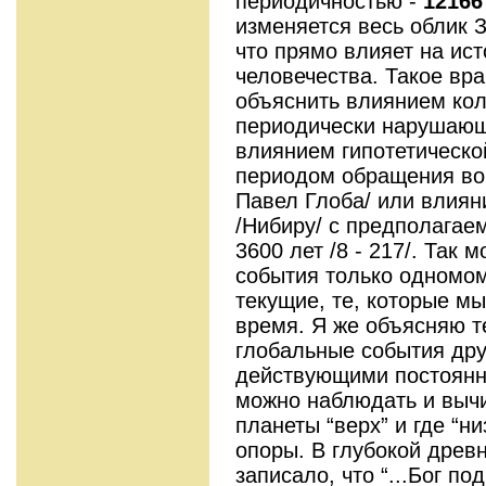
периодичностью -
12166
изменяется весь облик 
что прямо влияет на ис
человечества. Такое в
объяснить влиянием ко
периодически нарушающ
влиянием гипотетическо
периодом обращения вокр
Павел Глоба/ или влиян
/Нибиру/ с предполага
3600 лет /8 - 217/. Так
события только одномом
текущие, те, которые м
время. Я же объясняю 
глобальные события дру
действующими постоянн
можно наблюдать и вычи
планеты “верх” и где “ни
опоры. В глубокой древ
записало, что “...Бог по