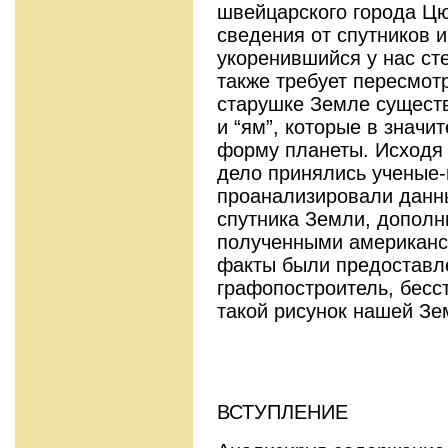
швейцарского города Ц
сведения от спутников и
укоренившийся у нас сте
также требует пересмотр
старушке Земле существ
и “ям”, которые в значи
форму планеты. Исходя 
дело принялись ученые-
проанализировали данны
спутника Земли, допол
полученными амери­канс
факты были предоставл
графопостроитель, бес
такой рисунок нашей Зем
ВСТУПЛЕНИЕ