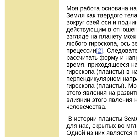
Моя работа основана на
Земля как твердого тел
вокруг свей оси и подч
действующим в отношен
взгляде на планету можн
любого гироскопа, ось 
прецессии
[2]
. Следоват
рассчитать форму и нап
время, приходящееся н
гироскопа (планеты) в н
перпендикулярном нап
гироскопа (планеты). М
этого явления на развит
влиянии это­го явления 
человечества.
В истории планеты Зем
для нас, скрытых во мг
Одной из них является 