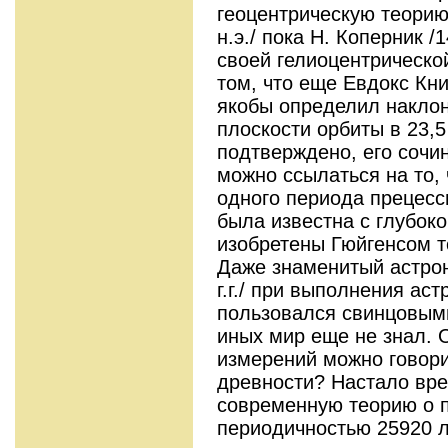
геоцентрическую тео­рию 
н.э./ пока Н. Коперник /1
своей гелиоцентрическо
том, что еще Евдокс Книдс
якобы определил наклон
плоскости орбиты в 23,5
подтвержде­но, его сочи
можно ссылаться на то, 
одного периода прецесс
была изве­стна с глубок
изобретены Гюйгенсом то
Даже знаменитый астрон
г.г./ при выполнения ас
пользовался свинцовыми
иных мир еще не знал. 
измерений можно говори
древности? Настало вре
современную теорию о п
периодич­ностью 25920 ле