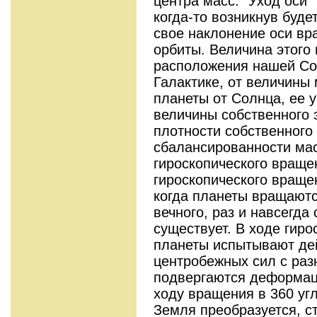
центра масс. “Уход оси”
когда-то возникнув буде
свое наклонение оси вр
орбиты. Величина этого 
расположения нашей Со
Галактике, от величины
планеты от Солнца, ее у
величины собственного 
плотности собственного 
сбалансированности мас
гироскопического враще
гироскопического враще
когда планеты вращаются
вечного, раз и навсегда
существует. В ходе гир
планеты испытывают де
центробежных сил с раз
подвергаются деформац
ходу вращения в 360 уг
Земля преобразуется, ст