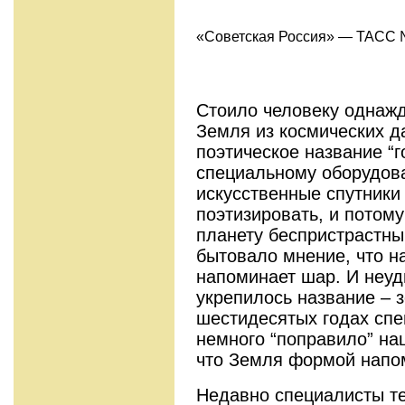
«Советская Россия» — ТАСС № 
Стоило человеку однажд
Земля из кос­мических д
поэтическое название “г
специальному оборудов
искусст­венные спутники
поэтизировать, и потому
планету беспристрастны
бытовало мнение, что н
напоминает шар. И неуди
укрепилось название – 
шестидесятых годах сп
немного “поправило” на
что Земля формой напом
Недавно специалис­ты те