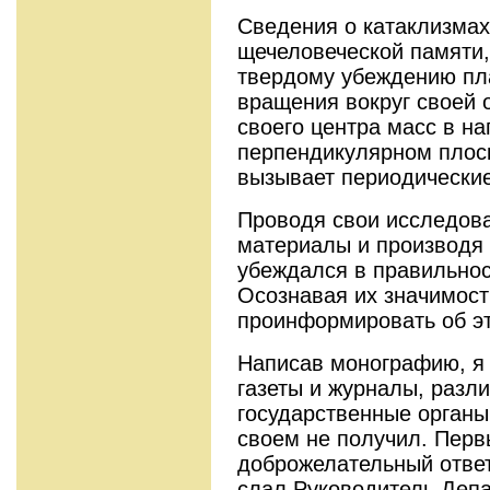
Сведения о катаклизмах
щечеловеческой памяти,
твердому убеждению пла
вращения вокруг своей 
своего центра масс в н
перпендикулярном плоск
вызывает периодически
Проводя свои исследова
ма­териалы и производя
убеждался в правильнос
Осознавая их значимост
проинформировать об э
Написав монографию, я 
газеты и журналы, разл
государственные органы
своем не получил. Перв
доброжелательный ответ
слал Руководитель Депа