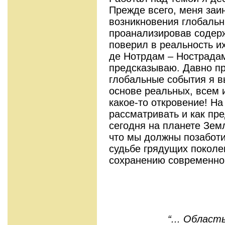
Прежде всего, меня заи
возникновения глобальн
проанализировав содерж
поверил в реаль­ность 
де Нотрдам – Нострадам
предсказываю. Давно п
глобальные события я в
основе реальных, всем 
какое-то откровение! На
рассматривать и как п
сегодня на плане­те Зе
что мы должны позаботит
судьбе грядущих поколе
сохранению современной
“... Област