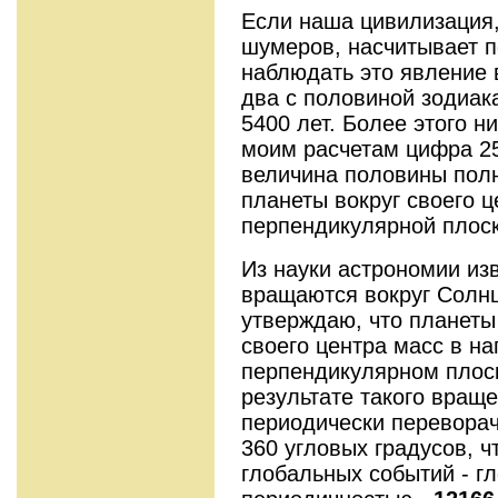
Если наша цивилизация,
шумеров, насчитывает по
наблюдать это явление 
два с половиной зодиака
5400 лет. Более этого н
моим расчетам цифра 25
величина половины пол
планеты вокруг своего ц
перпендикулярной плоск
Из науки астрономии изв
вращаются вокруг Солнц
утверждаю, что планеты
своего центра масс в н
перпендикулярном плоск
результате такого вращ
периодически переворач
360 угловых градусов, ч
глобальных событий - г