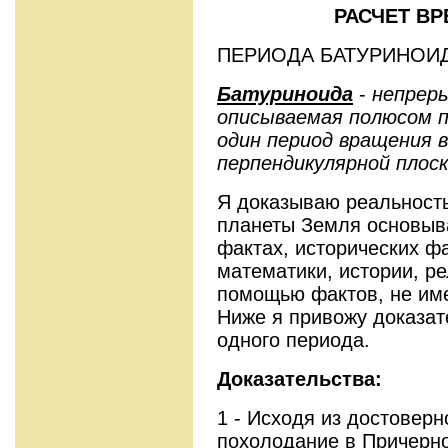
РАСЧЕТ В
ПЕРИОДА БАТУРИНОИ
Батуриноида
-
непреры
описываемая полюсом 
один период вращения в
перпендикулярной плос
Я доказываю реальность
планеты Земля основыв
фактах, исторических ф
математики, истории, ре
помощью фактов, не им
Ниже я привожу доказат
одного периода.
Доказательства:
1 - Исходя из достоверн
похолодание в Причерно