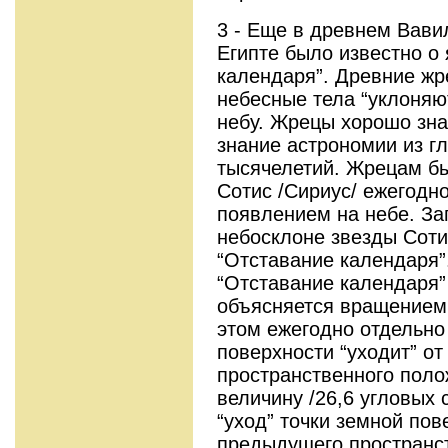
3 - Еще в древнем Вави
Египте было известно о
календаря”. Древние жр
небесные тела “уклоняю
небу. Жрецы хорошо зна
знание астрономии из 
тысячелетий. Жрецам бы
Сотис /Сириус/ ежегодн
появлением на небе. З
небосклоне звезды Coти
“Отставание календаря”
“Отставание календаря”
объясняется вращением
этом ежегодно отдельно
поверхности “уходит” о
пространственного пол
величину /26,6 угловых 
“уход” точки земной пов
предыдущего пространс