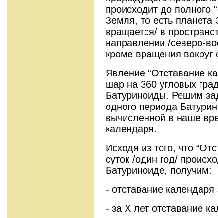
происходит до полного “
Земля, то есть планета
вращается/ в пространс
направлении /северо-во
кроме вращения вокруг 
Явление “Отставание ка
шар на 360 угловых гра
Батуриноиды. Решим за
одного периода Батурин
вычисленной в наше вр
календаря.
Исходя из того, что “От
суток /один год/ происх
Батуриноиде, получим:
- отставание календаря 
- за Х лет отстава