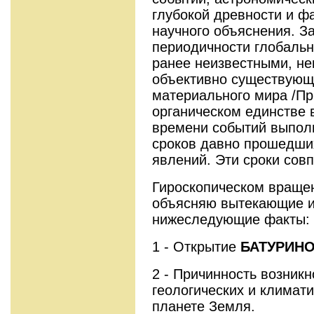
глубокой древности и 
научного объяснения. З
периодичности глобаль
ранее неизвестными, не
объективно существую
материального мира /П
органическом единстве 
времени событий выполн
сроков давно прошедши
явлений. Эти сроки сов
Гироскопическом враще
объясняю вытекающие и
нижеследующие факты:
1 - Открытие
БАТУРИН
2 - Причинность возник
геологических и климат
планете Земля.