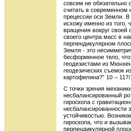
совсем не обязательно о
считать в современном 
прецессии оси Земли. В
исхожу именно из того, 
вращения вокруг своей 
своего центра масс в н
перпендикулярном плоск
Земля - это несимметри
бесформенное тело, что
геодезистами из Мюнхен
геодезических съемок и
картофелина?” 10 – 117/
С точки зрения механики
несбалансированный рот
гироскопа с гравитацио
несбалансированности э
устойчивостью. Возникае
гироскопа, что и вызыва
перпендикулярной плоск