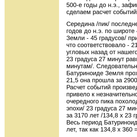
500-е годы до н.э., за
сделаем расчет событий
Середина /пик/ последне
годов до н.э. по широте
Земли - 45 градусов/ при
что соответствовало - 2
угловых назад от нашег
23 градуса 27 минут рав
минутам/. Следовательно
Батуриноиде Земля прохо
21,5 она прошла за 2900 
Расчет событий произвед
привело к незначительн
очередного пика похоло
эпохи/ 23 градуса 27 ми
за 3170 лет /134,8 х 23 
Весь период Батуриноид
лет, так как 134,8 х 360 