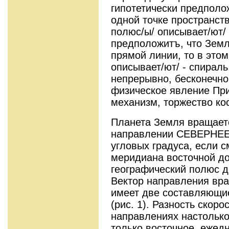
гипотетически предполо
одной точке пространств
полюс/ы/ описывает/ют/ 
предположитъ, что Земл
прямой линии, то в этом
описывает/ют/ - спираль
непрерывно, бесконечно
физическое явление Пр
механизм, торжество ко
Планета Земля вращаетс
направлении СЕВЕРНЕЕ 
угловых градуса, если с
меридиана восточной до
географический полюс д
Вектор направления вр
имеет две составляющие
(рис. 1). Разность скор
направлениях настолько
только восточное, ежед