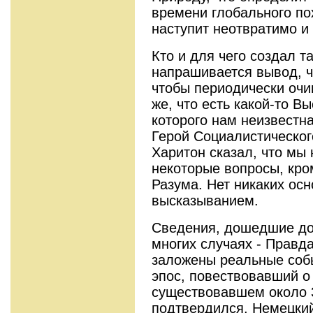
времени глобального по
наступит неотвратимо и
Кто и для чего создал т
напрашивается вывод, ч
чтобы периодически очи
же, что есть какой-то В
которого нам неизвестн
Герой Социалистическо
Харитон сказал, что мы
некоторые вопросы, кр
Разума. Нет никаких осн
высказыванием.
Сведения, дошедшие до 
многих случаях - Правда
заложены реальные собы
эпос, повествовавший о 
существовавшем около 3
подтвердился. Немецки