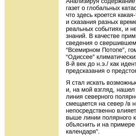
Анализируя содержание 
газет о глобальных ката
что здесь кроется какая
и сказания разных врем
реальных со­бытиях, и н
знаний. В качестве при
сведения о свер­шившем
“Всемирном Потопе”, го
“Одиссее” климатически
8-й век до н.э./ как ид
предсказания о предсто­
Я стал искать возможны
и, на мой взгляд, нашел 
линия северного полярн
смещается на север /в н
непосредственно влияет
выше линии полярного к
объяснить и на примере
календаря”.