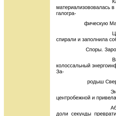
Каждая ег
материализововалась в
галогра-
фическую Матриц
Цепь Матриц 
спирали и заполнила со
Споры. Зародыш 
Внутри обр
колоссальный энергоин
За-
родыш Сверхразум
Энергия соз
центробежной и привела
Абсолют Род
доли секунды преврат