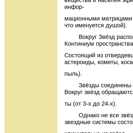
вещества и населён эф
инфор-
мационными матрицами с
что именуется душой).
Вокруг Звёзд распола
Континиум пространств
Состоящий из отвердевш
астероиды, кометы, кос
пыль).
Звёзды соединены в 
Вокруг звёзд обращаютс
ты (от 3-х до 24-х).
Однако не все звёзды
звездные системы состо