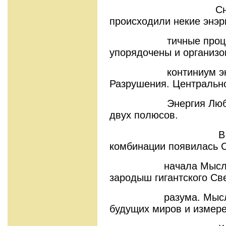
Сначала вн
происходили некие энэр
тичные процессы, 
упорядочены и организ
континиум энерги
Разрушения. Центральн
Энергия Любви, п
двух полюсов.
В результа
комбинации появилась С
начала Мыслить. 
зародыш гигантского Св
разума. Мыслител
будущих миров и измере