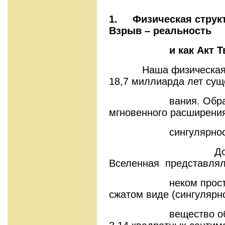
1.
Ф
изическая струк
Взрыв –
реальность
и как Акт Тво
Наша физическая
18,7 миллиарда лет сущ
вания. Образовал
мгновенного расширени
сингулярность вс
До Большо
Вселенная представлял
неком пространстве
сжатом виде (сингулярн
вещество объемом 