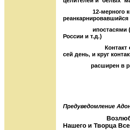
целителей и белых 
12-мерного конт
реанкарнировавшийся
ипостасями (жрец 
России и т.д.)
Контакт с ним 
сей день, и круг конт
расширен в разн
Предуведомление Адон
Возлюбленны
Нашего и Творца Все