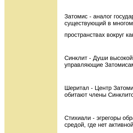
Затомис - аналог госуд
существующий в много
пространствах вокруг ка
Синклит - Души высокой
управляющие Затомиса
Шеритал - Центр Затоми
обитают члены Синклито
Стихиали - эгрегоры об
средой, где нет активно