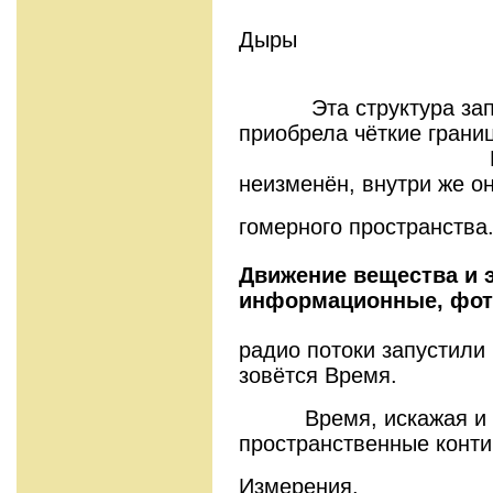
Бе
Дыры
Эта структура запол
приобрела чёткие грани
Вне её Вак
неизменён, внутри же о
гомерного пространства
Движение вещества и э
информационные, фот
радио потоки запустили 
зовётся Время.
Время, искажая и 
пространственные конт
Измерения.