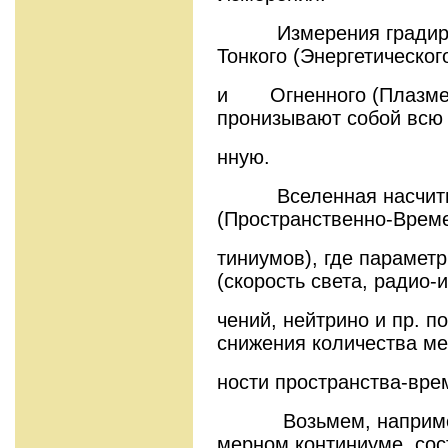
Измерения градирова
Тонкого (Энергетическог
и
Огненного (Плазме
пронизывают собой всю
нную.
Вселенная насчитыв
(Пространственно-Врем
тиниумов), где параме
(скорость света, радио-и
чений, нейтрино и пр. п
снижения количества ме
ности пространства-вре
Возьмем, например с
мерном континиуме, со