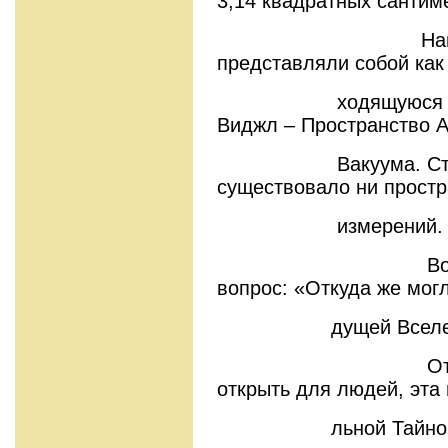
3,14 квадратных сантим
Наш Абсолют
представляли собой как
ходящуюся в спячк
Виджл – Пространство 
Вакуума. Структу
существовало ни простр
измерений. Вели
Возникает з
вопрос: «Откуда же могл
дущей Вселенн
Ответ на нег
открыть для людей, эта
льной Тайной А