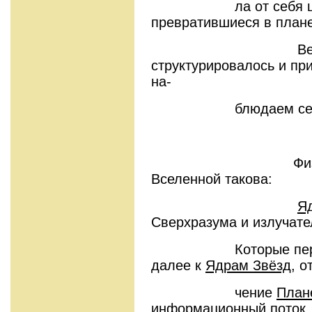
ла от себя шаров
превратившиеся в план
Вещество В
структурировалось и при
на-
блюдаем сейч
Физическая 
Вселенной такова:
Я
Сверхразума и излучате
Которые перено
далее к
Ядрам Звёзд
, о
чение
План
информационный поток,