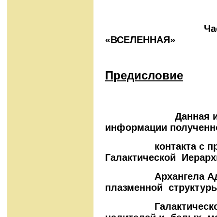
Часть пер
«ВСЕЛЕННАЯ»
Предисловие
Данная информа
информации полученно
контакта с пред
Галактической Иерар
Архангела Адоная
плазменной структу
Галактического Ц