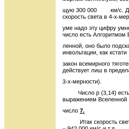
щую 300 000
км/с. 
скорость света в 4-х-ме
уме надо эту цифру умн
число есть Алгоритмом 
ленной, оно было подс
инвольтации, как кстати
закон всемирного тягот
действует лиш в предел
3-х-мерности).
Число p (3,14) есть
выражением Вселенной 
число
7.
Итак скорость света 
– 942 000 км/с и т.д.