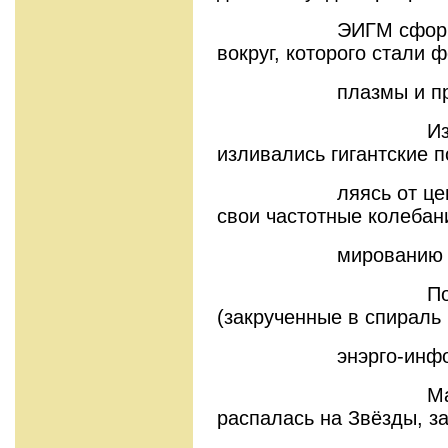
ЭИГМ сформирова
вокруг, которого стали 
плазмы и пра-м
Из центра 
изливались гигантские п
ляясь от центра у
свои частотные колебан
мированию твёрд
Появились п
(закрученные в спираль
энэрго-информацы
Материя пра
распалась на Звёзды, за