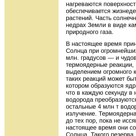
нагреваются поверхност
обеспечивается жизнеде
растений. Часть солнечн
недрах Земли в виде ка
природного газа.
В настоящее время приня
Солнца при огромнейши
млн. градусов — и чуд
термоядерные реакции,
выделением огромного к
таких реакций может бы
котором образуются ядр
что в каждую секунду в
водорода преобразуются 
остальные 4 млн т вод
излучение. Термоядерна
до тех пор, пока не исс
настоящее время они с
Солнца. Такого резерва