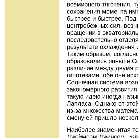
всемирного тяготения, 
сохранения момента им
быстрее и быстрее. Под
центробежных сил, воз
вращении в экваториаль
последовательно отделя
результате охлаждения 
Таким образом, согласн
образовались раньше Со
различие между двумя 
гипотезами, обе они ис
Солнечная система возн
закономерного развития
такую идею иногда назы
Лапласа. Однако от это
из-за множества матема
смену ей пришло нескол
Наиболее знаменитая т
Джеймсом Джинсом, изв