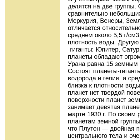
делятся на две группы. 
сравнительно небольши
Меркурия, Венеры, Земл
отличается относительн
среднем около 5,5 г/см3
плотность воды. Другую
-гиганты: Юпитер, Сатур
планеты обладают огром
Урана равна 15 земным
Состоят планеты-гигант
водорода и гелия, а ср
близка к плотности воды
планет нет твердой пов
поверхности планет зем
занимает девятая плане
марте 1930 г. По своим
планетам земной группы
что Плутон — двойная п
центрального тела и оч