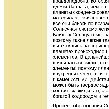
правдоподобна, которая,
идеям Лапласа, чем к те
планеты сконденсировал
материала, связанного 
все они близки по возра
Солнечная система четк
Ближе к Солнцу темпера
поэтому такие легкие га
вытеснялись на перифер
планетах происходило 
элементов. В дальнейш
появилась возможность 
элементы: поэтому плане
внутренних членов сист
и каменистыми. Действи
может быть твердое ядр
состоят из жидкости, с
богатой водородом и ге
Процесс образования С