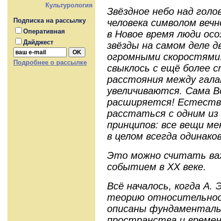
Культурология
Звёздное небо над голо
Подписка на рассылку
человека символом веч
Оперативная
в Новое время люди ос
Дайджест
звёзды на самом деле д
огромными скоростями.
Подробнее о рассылке
свыклось с ещё более 
расстояния между гал
увеличиваются. Сама В
расширяется! Естеств
расстаться с одним из
принципов: все вещи м
в целом всегда одинаков
Это можно считать ва
событием в ХХ веке.
Всё началось, когда А.
теорию относительност
описаны фундаменталь
пространства и времен