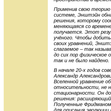
Применив свою теорию к
системе, Энштэйн обна
решения, которому со
меняющаяся со времене
получается. Этот рез
учёного. Чтобы добить
своих уравнений, Эншт
слагаемое – так назыв
до сих пор физическое 
так и не было найдено.
В начале 20-х годов с
Александр Александров
Вселенной уравнение о
относительности, не н
стационарности. Он до
решения: расширяющий
Полученные Фридманом
для описания эволюции