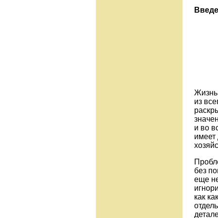
Введ
Жизнь 
из все
раскр
значен
и во в
имеет
хозяй
Пробл
без п
еще не
игнори
как ка
отдель
детале