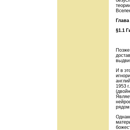
безусл
теории
В
Глав
§1.1 
Позже
достав
выдвин
И в эт
игнори
англий
1953 г
(двойн
Являет
нейро
рядом 
Однако
матери
божес