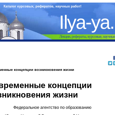
Каталог курсовых, рефератов, научных работ!
Ilya-ya
Лекции, рефераты, курсовые, научны
менные концепции возникновения жизни
временные концепции
зникновения жизни
Федеральное агентство по образованию