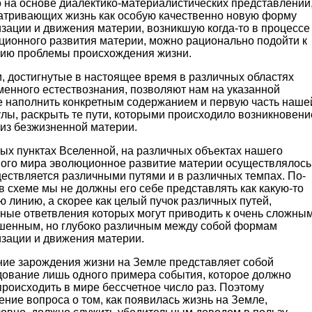
о на основе диалектико-материалистических представлений
атривающих жизнь как особую ка­чественно новую форму
зации и движения мате­рии, возникшую когда-то в процессе
ионного раз­вития материи, можно рационально подойти к
ию проблемы происхождения жизни.
, достигнутые в настоящее время в различ­ных областях
менного естествознания, позволяют нам на указанной
е наполнить конкретным содер­жанием и первую часть наше
лы, раскрыть те пути, которыми происходило возникновени
 из безжизненной материи.
ых пунктах Вселен­ной, на различных объектах нашего
ного мира эволюционное развитие материи осуществлялось
ест­вляется различными путями и в различных темпах. По­
в схеме мы не должны его себе представлять как какую-то
 линию, а скорее как целый пучок различных путей,
ные ответвления которых могут приводить к очень сложным
шенным, но глубоко различным между собой формам
зации и движе­ния материи.
ние зарождения жизни на Земле представляет собой
дование лишь одного примера события, ко­торое должно
роисходить в мире бессчетное число раз. Поэтому
ние вопроса о том, как появилась жизнь на Земле,