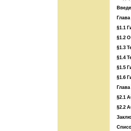
Введ
Глав
§1.1 
§1.2 
§1.3 
§1.4
Т
§1.5 
§1.6
Г
Глав
§2.1 
§2.2 
Заклю
Списо