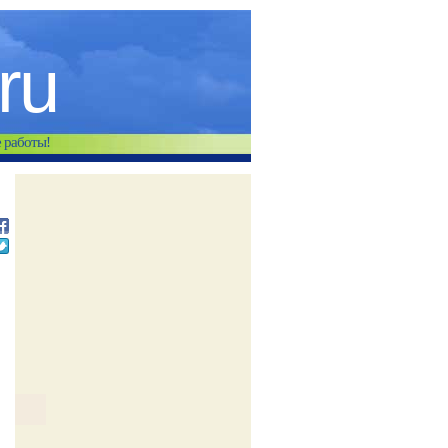
.ru
е работы!