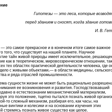
ение
Гипотезы — это леса, которые возво­д
перед зданием и сносят, когда зда­ние готов
И. В. Ге
— это самое прекрасное и в конечном итоге са­мое важное
го того, что существует на нашей планете. Научное
ытие тайн живой природы имеет исключительное, решающе
ие как в теоретиче­ском, мировоззренческом отношении, та
сех тех областях практической деятельности человека, где о
 дело с живыми объектами,— в области медицины, сельског
ства и ряда отраслей промышленности.
ема сущности жизни не может быть рацио­нально разрешен
онимания ее возникновения и развития. Господствовавший
давно в естествозна­нии механистический материализм,
руя это поло­жение, тщетно пытался познать живой органи
­кой-то сложный механизм, разбирая его, как часы, на
ные винтики и колесики и на основании изучения этих
й стремясь познать живое существо как це­лое.