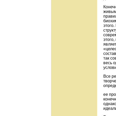
Конечн
живым
прави
биохи
этого.
структ
соврем
этого,
являет
«целес
состав
так с
весь о
услови
Все ре
творче
опред
ее пр
конечн
однако
идеали