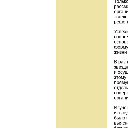
Тольк
рассм
органи
эволюц
решен
Успехи
совре
основ
форму
жизни
В разн
звезд
и осущ
этому 
прямую
отдель
совер
органи
Изуче
иссле
было п
выясне