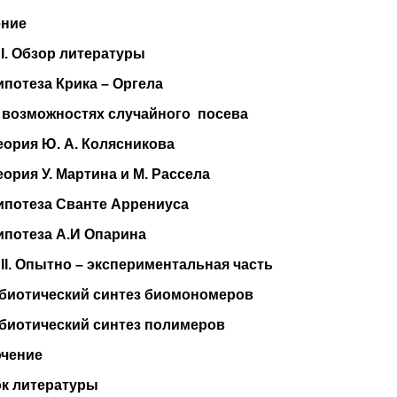
ение
а
I
. Обзор литературы
Гипотеза Крика – Оргела
О возможностях случайного посева
Теория Ю. А. Колясникова
еория У. Мартина и М. Рассела
Гипотеза Сванте Аррениуса
ипотеза А.И Опарина
а
II
. Опытно – экспериментальная часть
Абиотический синтез биомономеров
Абиотический синтез полимеров
чение
к литературы