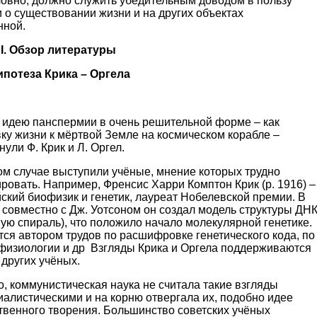
овно, должно служить убедитель­ным доводом в пользу
 о существовании жизни и на других объектах
селенной.
а
I
. Обзор литературы
Гипотеза Крика – Оргела
 идею панспермии в очень решительной форме – как
ку жизни к мёртвой Земле на космическом корабле –
ули Ф. Крик и Л. Оргел.
ом случае выступили учёные, мнение которых трудно
ровать. Например, Френсис Харри Комптон Крик (р. 1916) –
ский биофизик и генетик, лауреат Нобелевской премии. В
. совместно с Дж. Уотсоном он создал модель структуры ДН
ую спираль), что положило начало молекулярной генетике.
ся автором трудов по расшифровке генетического кода, по
физиологии и др Взгляды Крика и Оргела поддерживаются
других учёных.
, коммунистическая наука не считала такие взгляды
алистическими и на корню отвергала их, подобно идее
твенного творения. Большинство советских учёных