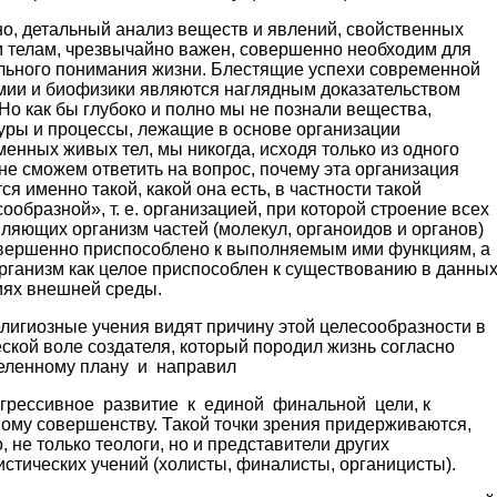
о, детальный анализ веществ и явлений, свой­ственных
 телам, чрезвычайно важен, совершенно необходим для
льного понимания жизни. Блестя­щие успехи современной
мии и биофизики являют­ся наглядным доказательством
 Но как бы глубо­ко и полно мы не познали вещества,
уры и про­цессы, лежащие в основе организации
енных живых тел, мы никогда, исходя только из одного
 не сможем ответить на вопрос, почему эта организация
ся именно такой, какой она есть, в частности та­кой
ообразной», т. е. организацией, при которой строение всех
ляющих организм частей (молекул, органоидов и органов)
овершенно приспособлено к выполняемым ими функциям, а
рганизм как целое приспособлен к существованию в данны
ях внеш­ней среды.
лигиозные учения видят причину этой целесо­образности в
ской воле создателя, который поро­дил жизнь согласно
еленному плану и направил
огрессивное развитие к единой финальной цели, к
ому совершенству. Такой точки зрения придер­живаются,
, не только теологи, но и представите­ли других
стических учений (холисты, финалисты, органицисты).