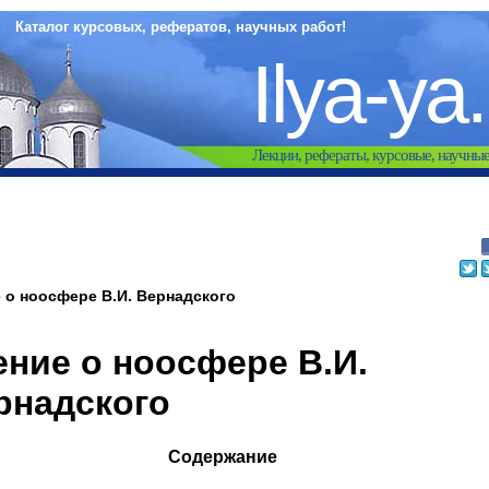
Каталог курсовых, рефератов, научных работ!
Ilya-ya
Лекции, рефераты, курсовые, научны
 о ноосфере В.И. Вернадского
ение о ноосфере В.И.
рнадского
Содержание