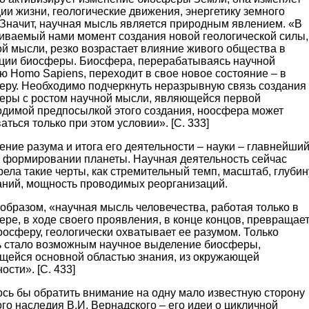
ии жизни, геологические движения, энергетику земного
 Значит, научная мысль является природным явлением. «В
иваемый нами момент создания новой геологической силы,
й мысли, резко возрастает влияние живого общества в
ции биосферы. Биосфера, перерабатываясь научной
 Homo Sapiens, переходит в свое новое состояние – в
еру. Необходимо подчеркнуть неразрывную связь создания
еры с ростом научной мысли, являющейся первой
одимой предпосылкой этого создания, ноосфера может
аться только при этом условии». [C. 333]
ние разума и итога его деятельности – науки – главнейши
в формировании планеты. Научная деятельность сейчас
ела такие черты, как стремительный темп, масштаб, глубин
аний, мощность проводимых реорганизаций.
образом, «научная мысль человечества, работая только в
ре, в ходе своего проявления, в конце концов, превращае
оосферу, геологически охватывает ее разумом. Только
ь стало возможным научное выделение биосферы,
щейся основной областью знания, из окружающей
ости». [С. 433]
ось бы обратить внимание на одну мало известную сторону
го наследия В.И. Вернадского – его идеи о цикличной