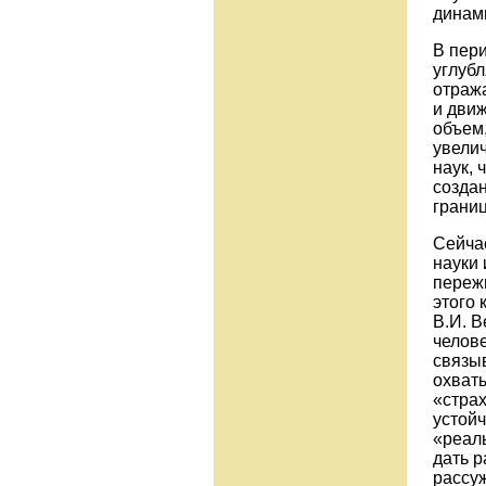
динами
В пер
углуб
отраж
и движ
объем,
увели
наук, 
создан
границ
Сейча
науки 
пережи
этого 
В.И. 
челове
связы
охваты
«страх
устойч
«реал
дать р
рассу