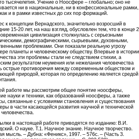
го тысячелетия. Учение о Ноосфере – глобально; оно не
ывается ни в национальные, ни в конфессиональные рамки,
как и в рамки известных до сих пор формаций.
с к концепции Вернадского, значительно возросший в
ние 15-20 лет, на наш взгляд, обусловлен тем, что в конце 
 современная цивилизация столкнулась с серьезными
гическими, демографическими, сырьевыми, духовными,
твенными проблемами. Они показали реальную угрозу
ере планеты и человеческому обществу. Впервые в истории
чества эти проблемы стали не следствием стихии, а
еским результатом неумения или нежелания человечества
ь острые противоречия между современным обществом и
ающей природой, которая по определению является средой
итания.
ей работе мы рассмотрим общее понятие ноосферы,
ие науки и техники, как образований ноосферы, а также
сы, связанные с условиями становления и существования
еры в части касающейся развития научной и технической
 человечества.
ылки в настоящей работе приводятся по изданию: В.И.
ский. О науке. Т.1. Научное знание. Научное творчество.
я мысль. – Дубна: «Феникс», 1997. – 576с. – (Часть 3.