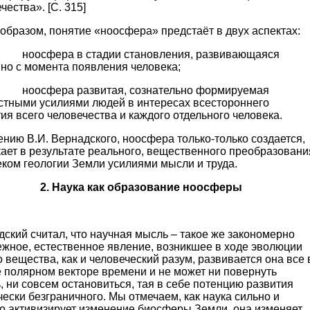
чества». [С. 315]
образом, понятие «ноосфера» предстаёт в двух аспектах:
осфера в стадии становления, развивающаяся
но с момента появления человека;
осфера развитая, сознательно формируемая
стными усилиями людей в интересах всестороннего
ия всего человечества и каждого отдельного человека.
нию В.И. Вернадского, ноосфера только-только создается,
ает в результате реального, вещественного преобразовани
ком геологии Земли усилиями мысли и труда.
2. Наука как образование ноосферы
ский считал, что научная мысль – такое же закономерно
ежное, естественное явление, возникшее в ходе эволюции
 вещества, как и человеческий разум, развивается она все 
 полярном векторе времени и не может ни повернуть
, ни совсем остановиться, тая в себе потенцию развития
ески безграничного. Мы отмечаем, как наука сильно и
ко активизирует изменение биосферы Земли, она изменяет