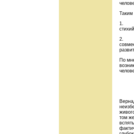
челове
Таким 
1. но
стихий
2. но
совме
развит
По мне
возник
челове
Вернад
неизб
живого
том же
вспять
фактич
глубо