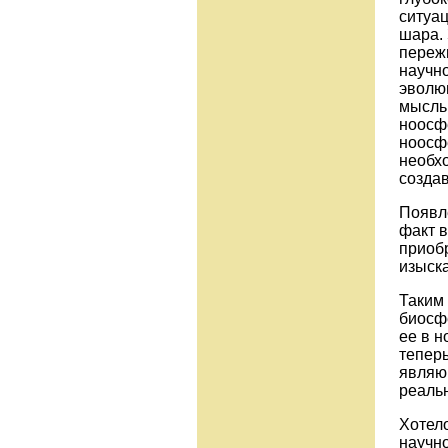
ситуац
шара.
переж
научно
эволю
мыслью
ноосф
ноосф
необх
создав
Появле
факт 
приобр
изыск
Таким 
биосфе
ее в н
тепер
являю
реальн
Хотел
научно