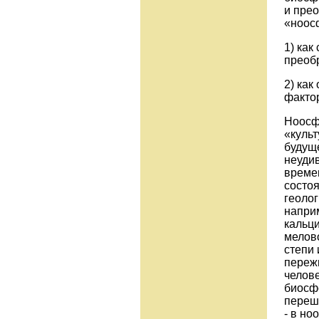
и пре
«ноос
1) как
преоб
2) как
факто
Ноосф
«культ
будуще
неуди
време
состоя
геоло
наприм
кальци
мелово
степи
пережи
челове
биосф
переш
- в н