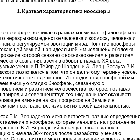
я мысль как планетное явление. – С. 303-538)
1. Краткая характеристика ноосферы
е о ноосфере возникло в рамках космизма – философского
 о неразрывном единстве человека и космоса, человека и
нной, о регулируемой эволюции мира. Понятие ноосферы
бтекающей земной шар идеальной, «мыслящей» оболочки,
рование которой связано с возникновением и развитием
ческого сознания, ввели в оборот в начале ХХ века
зские ученые П.Тейяр де Шарден и Э. Лерц. Заслуга В.И.
ского заключается в том, что он дал этому термину новое,
иалистическое содержание. И сегодня под ноосферой мы
аем высшую стадию биосферы, связанную с
новением и развитием человечества, которое, познавая
 природы и совершенствуя технику, начинает оказывать
еляющее влияние на ход процессов на Земле и в
емном пространстве, изменяя их своей деятельностью.
отах В.И. Вернадского можно встретить разные определени
дставления о ноосфере, которые менялись на протяжении
ученого. В.И. Вернадский начал развивать данную
цию с начала 30-х годов после разработки учения о
ере. Осознавая огромную роль и значение человека в жизн