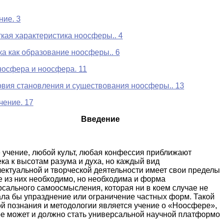
ние. 3
ткая характеристика ноосферы.. 4
ка как образование ноосферы.. 6
носфера и ноосфера. 11
овия становления и существования ноосферы.. 13
чение. 17
Введение
 учение, любой культ, любая конфессия приближают
ка к высотам разума и духа, но каждый вид
ектуальной и творческой деятельности имеет свои пределы
е из них необходимо, но необходима и форма
сального самоосмысления, которая ни в коем случае не
ала бы упразднение или ограничение частных форм. Такой
й познания и методологии является учение о «Ноосфере»,
ое может и должно стать универсальной научной платформ