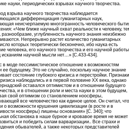
ке науки, периодических взрывах научного творчества.
иод взрыва научного творчества наблюдается
ляющаяся дифференциация гуманитарных наук,
ающая неисчерпаемую многогранность человеческого быти
ения: «Чем ближе научный охват реальности к человеку, те
 разнообразие, углубленность научного знания неизбежно
чиваются. Непрерывно растет количество гуманитарных
число которых теоретически бесконечно, ибо наука есть
ие человека, его научного творчества и его научной работы
 исканиям научной мысли нет…» [С.433-434].
с в моде пессимистическое отношение к возможностям
и ее будущему. Это не случайно, поскольку научное знание
вает состояние глубокого кризиса и перестройки. Признак
кризиса наблюдались и в первой половине ХХ века, однако
Вернадский оставался оптимистом и в отношении будущего
чества, и в отношении роли и места науки в этом будущем,
вая свой оптимизм со становлением ноосферы,
вающей все человечество как единое целое. Он считал, чт
и о возможности крушения цивилизации (в росте и в
ивости ноосферы) лишены основания» [С. 340]; что
ьная обстановка в наше бурное и кровавое время не может
азвиться и победить силам варваризации.. Все страхи и
ждения обывателей, а также некоторых представителей