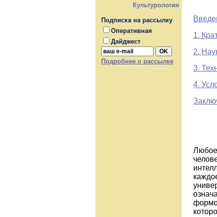
Культурология
Введе
Подписка на рассылку
Оперативная
1. Кра
Дайджест
2. Нау
Подробнее о рассылке
3. Тех
4. Усл
Заклю
Любое
челове
интелл
каждо
универ
означ
формо
котор