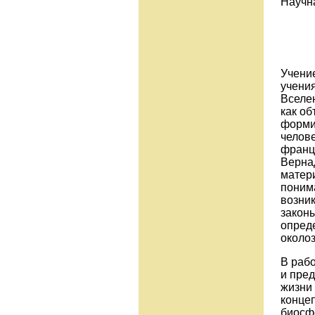
Научна
Учени
учения
Вселе
как о
форми
челове
францу
Вернад
матер
поним
возник
законы
опред
околоз
В раб
и пре
жизни 
концеп
биосф