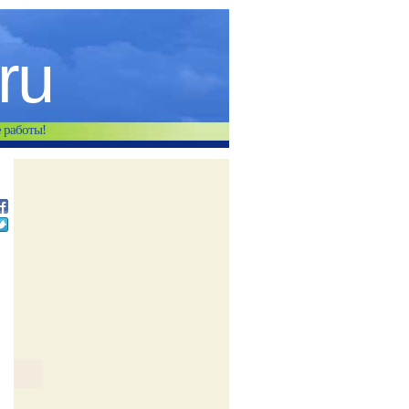
.ru
е работы!