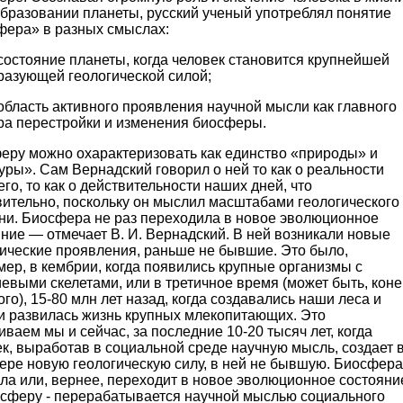
образовании планеты, русский ученый употреблял понятие
фера» в разных смыслах:
 состояние планеты, когда человек становится крупнейшей
разующей геологической силой;
 область активного проявления научной мысли как главного
ра перестройки и изменения биосферы.
еру можно охарактеризовать как единство «природы» и
уры». Сам Вернадский говорил о ней то как о реальности
го, то как о действительности наших дней, что
вительно, поскольку он мыслил масштабами геологического
ни. Биосфера не раз переходила в новое эволюционное
ние — отмечает В. И. Вернадский. В ней возникали новые
гические проявления, раньше не бывшие. Это было,
ер, в кембрии, когда появились крупные организмы с
евыми скелетами, или в третичное время (может быть, коне
го), 15-80 млн лет назад, когда создавались наши леса и
 и развилась жизнь крупных млекопитающих. Это
ваем мы и сейчас, за последние 10-20 тысяч лет, когда
к, выработав в социальной среде научную мысль, создает 
ере новую геологическую силу, в ней не бывшую. Биосфера
ла или, вернее, переходит в новое эволюционное состояни
оосферу - перерабатывается научной мыслью социального