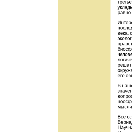
третье
уклад
равно 
Интере
послед
века,
эколо
нравс
биосф
челове
логич
решат
окруж
его об
В наш
значен
вопро
ноосф
мысли
Все сс
Вернад
Научна