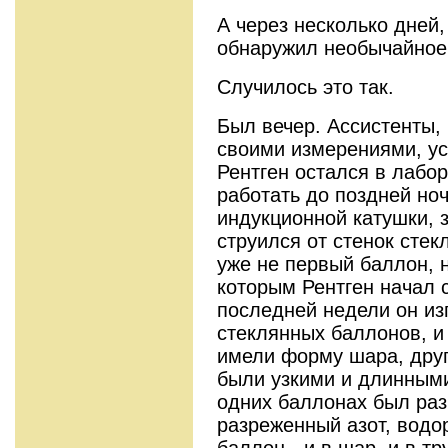
А через несколько дней,
обнаружил необычайное
Случилось это так.
Был вечер. Ассистенты,
своими измерениями, у
Рентген остался в лабо
работать до поздней но
индукционной катушки, 
струился от стенок сте
уже не первый баллон, н
которым Рентген начал 
последней недели он из
стеклянных баллонов, и
имели форму шара, друг
были узкими и длин­ным
одних баллонах был раз
разреженный азот, водо
баллон - и в шар, и в тр