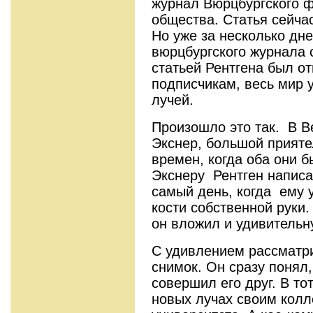
журнал Вюрцбургского ф
общества. Статья сейча
Но уже за несколько дн
вюрцбургского жур­нала 
статьей Рентгена был от
подписчикам, весь мир 
лучей.
Произошло это так. В 
Экснер, большой прияте
времен, когда оба они 
Экснеру Рентген написа
самый день, когда ему 
кости собственной руки
он вложил и удивитель
С удивлением рассматр
снимок. Он сразу понял,
совершил его друг. В то
новых лучах своим кол