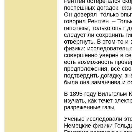
Рентген остерегался ско
поспешных догадок, фан
Он доверял только опыт
говорил Рентген. – Толь
гипотезы, только опыт д
следует ли сохранить ги
отвергнуть. В этом-то и
физики: исследователь 
совершенно уверен в себ
есть возможность прове
предположения, все сво
подтвердить догадку, зн
была она заманчива и о
В 1895 году Вильгельм 
изучать, как течет элект
разреженные газы.
Ученые исследовали это
Немецкие физики Гольдш