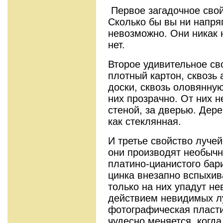
Первое загадочное свой
Сколько бы вы ни напряг
невозможно. Они никак 
нет.
Второе удивительное св
плотный картон, сквозь
доски, сквозь оловянну
них прозрачно. От них 
стеной, за дверью. Дере
как стеклянная.
И третье свойство лучей
они производят необычн
платино-цианистого бар
цинка внезапно вспыхив
только на них упадут н
действием невидимых л
фотографическая пласти
чудесно меняется, когд