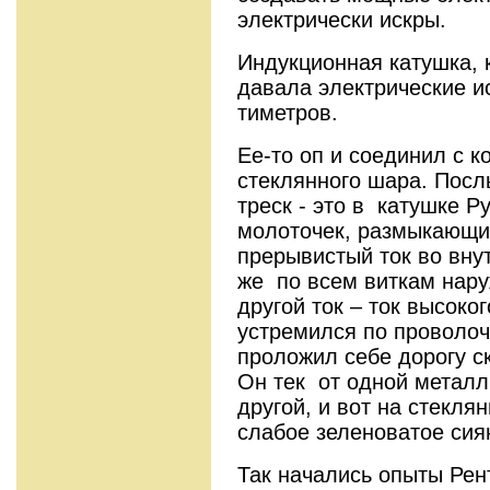
электрически искры.
Индукционная катушка, 
давала электрические и
тиметров.
Ее-то оп и соединил с к
стек­лянного шара. Пос
треск - это в катушке 
молоточек, размыкающ
прерывистый ток во внут
же по всем виткам нар
другой ток – ток высоко
устремился по проволоч
проло­жил себе дорогу с
Он тек от одной металл
другой, и вот на стекля
слабое зеленоватое сия
Так начались опыты Рен