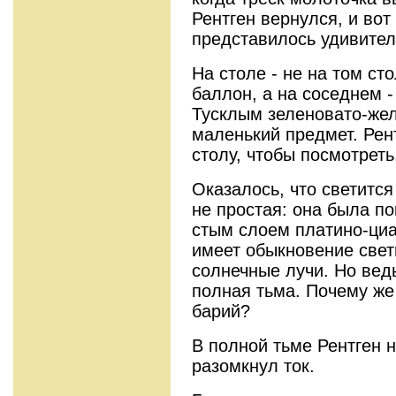
Рентген вернулся, и вот 
представилось удиви­те
На столе - не на том ст
баллон, а на соседнем 
Ту­склым зеленовато-жел
малень­кий предмет. Рен
столу, чтобы посмотреть
Оказалось, что светится
не простая: она была по
стым слоем плaтино-циа
имеет обыкновение свети
сол­нечные лучи. Но вед
пол­ная тьма. Почему ж
барий?
В полной тьме Рентген 
разомкнул ток.