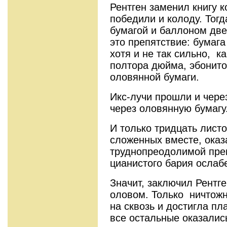
Рентген заменил книгу к
победили и колоду. Тог
бу­магой и баллоном две
это препятствие: бумага
хотя и не так сильно, к
полтора дюйма, эбонито
оловянной бумаги.
Икс-лучи прошли и через
через оловянную бумагу
И только тридцать листо
сложенных вместе, оказ
труднопреодолимой прег
цианистого бария ослаб
Значит, заключил Рентг
оловом. Только ничтожн
на­ сквозь и достигла пл
все ос­тальные оказали