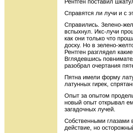
Рентген поставил шкатул
Справятся ли лучи и с э
Справились. 3елено-же
вспыхнул. Икс-лучи про
как они только что прош
доску. Но в зелено-жел
Рентген раз­глядел каки
Вглядевшись повнимател
разобрал очертания пят
Пятна имели форму лату
латунных гирек, спрята
Опыт за опытом продел
новый опыт открывал ем
загадочных лучей.
Собственными глазами в
действие, но осторожны