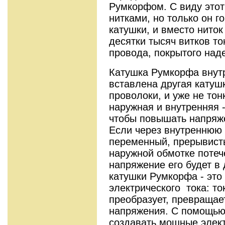
Румкорфом. С виду этот
нитками, но только он 
катушки, и вместо ниток
десятки тысяч витков т
провода, покрытого над
Катушка Румкорфа внутр
вставлена другая катушк
проволоки, и уже не тон
наружная и внутренняя 
чтобы повышать напряже
Если через внутреннюю
переменный, прерывисты
наружной обмотке потеч
напряжение его будет в 
катушки Румкорфа - это
электрического тока: то
преобразует, превращает
напряжения. С помощью
создавать мощные элект