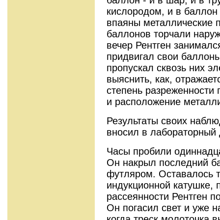
кислородом, и в бал­лон
впаяны металлические п
баллонов торчали наруж
вечер Рентген занимался
придвигал свои баллоны
пропускал сквозь них эл
вы­яснить, как, отражае
степень разреженности 
и располо­жение металл
Результаты своих наблю
вносил в лабораторный 
Часы пробили одиннадца
Он накрыл последний б
футляром. Оставалось т
индукционной катушке, п
рассе­янности Рентген п
Он по­гасил свет и уже 
когда треск молоточка в