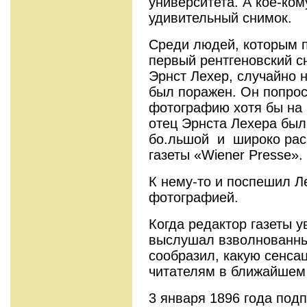
университета. А кое-ко
удивительный снимок.
Среди людей, которым п
первый рентгеновский с
Эрнст Лехер, случайно 
был поражен. Он попрос
фотографию хотя бы на п
отец Эрнста Лехера был
бо.льшой и широко рас
газеты «Wiener Presse».
К нему-то и поспешил Л
фотографией.
Когда редактор газеты 
выслушал взволнованный
сообразил, какую сенса
читателям в ближайшем 
3 января 1896 года подп