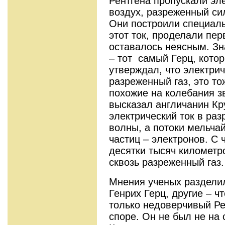
Рентгена пропускали эле
воздух, разреженный с
Они построили специаль
этот ток, проделали пе
оставалось неясным. Зн
– тот самый Герц, кото
утверждал, что электрич
разреженный газ, это то
похожие на колебания з
высказал англичанин Кру
электрический ток в раз
волны, а потоки мельча
частиц – электронов. С
десятки тысяч километро
сквозь разреженный газ.
Мнения ученых разделил
Генрих Герц, другие – ч
только недоверчивый Ре
споре. Он не был не на 