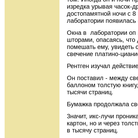
изредка урывая часок-д
достопа­мятной ночи с 8 
лаборатории по­явилась
Окна в лаборатории оп
шторами, опасаясь, что
помешать ему, увидеть 
свечение платино­-циани
Рентген изучал действие
Он поставил - между св
баллоном толстую книгу
тысячи страниц.
Бумажка продолжала св
3начит, икс-лучи проник
картон, но и через толс
в тысячу страниц.