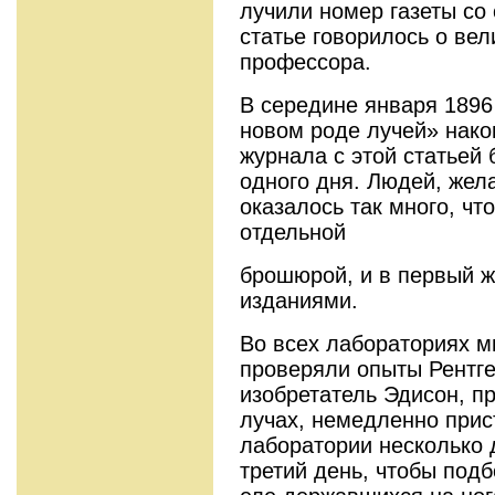
лучили номер газеты со 
статье говорилось о ве
профессора.
В середине января 1896 
новом роде лучей» нако
журнала с этой статьей
одного дня. Людей, жел
оказалось так много, чт
отдельной
брошюрой, и в первый 
изданиями.
Во всех лабораториях м
проверяли опыты Рентге
изо­бретатель Эдисон, п
лучах, немедленно прис
лаборато­рии несколько 
третий день, чтобы подб