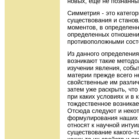
новых, еще не познанны
Симметрия - это катего
существования и стано
моментов, в определенн
определенных отношени
противоположными сост
Из данного определения
возникают такие методо
изучении явления, собы
материи прежде всего н
свойственные им различ
затем уже раскрыть, что
при каких условиях и в 
тождественное возникает
Отсюда следуют и неко
формулирования наших г
относят к научной интуи
существование какого-т