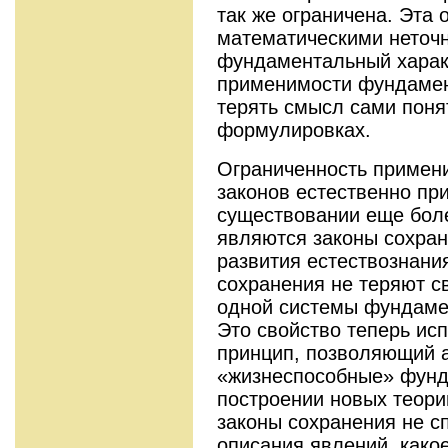
так же ограничена. Эта 
математическими неточн
фундаментальный характ
применимости фундамен
терять смысл сами поня
формулировках.
Ограниченность примен
законов естественно при
существовании еще бол
являются законы сохра
развития естествознания
сохранения не теряют с
одной системы фундаме
Это свойство теперь исп
принцип, позволяющий 
«жизнеспособные» фунд
построении новых теори
законы сохранения не с
описания явлений, как