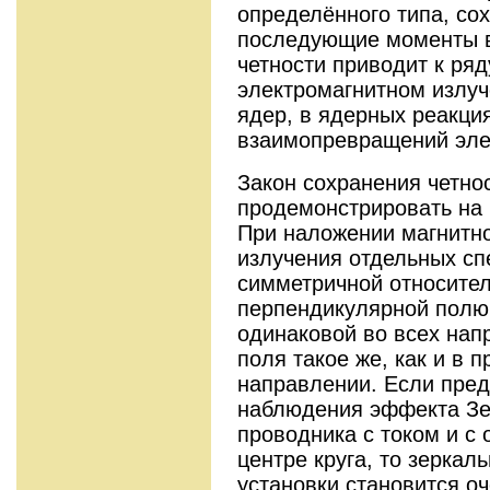
определённого типа, со
последующие моменты 
четности приводит к ряд
электромагнитном излуч
ядер, в ядерных реакция
взаимопревращений эле
Закон сохранения четно
продемонстрировать на
При наложении магнитно
излучения отдельных сп
симметричной относител
перпендикулярной полю,
одинаковой во всех нап
поля такое же, как и в
направлении. Если пред
наблюдения эффекта Зе
проводника с током и с
центре круга, то зеркал
установки становится о