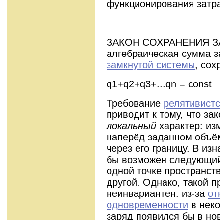
функционирования затра
ЗАКОН СОХРАНЕНИЯ ЗАР
алгебраическая сумма 
замкнутой системы
, сох
q1+q2+q3+...qn = const
Требование
релятивистс
приводит к тому, что за
локальный
характер: из
наперёд заданном объём
через его границу. В и
бы возможен следующий 
одной точке пространств
другой. Однако, такой 
неинвариантен: из-за
от
одновременности
в неко
заряд появился бы в нов