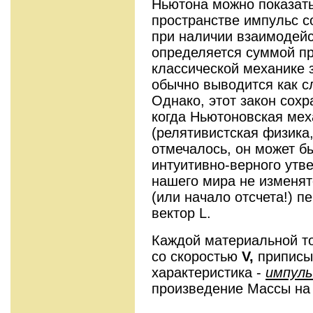
Ньютона можно показать
пространстве импульс с
при наличии взаимодейс
определяется суммой п
классической механике 
обычно выводится как с
Однако, этот закон сохр
когда Ньютоновская ме
(релятивистская физика,
отмечалось, он может б
интуитивно-верного утве
нашего мира не изменят
(или начало отсчета!) п
вектор L.
Каждой материальной т
со скоростью
V,
приписы
характеристика -
импуль
произведение Массы на 