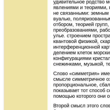
удивительное родство 
явлениями и теориями, 
не связанными: земным 
вуалью, поляризованны
отбором, теорией групп
преобразованиями, раб
улье. строением простра
квантовой физикой, ска
интерференционной карт
делением клеток морски
конфигурациями криста
снежинками, музыкой, те
Слово «симметрия» имее
смысле симметричное оз
пропорциональное, сба
показывает тот способ с
помощью которого они 
Второй смысл этого сло