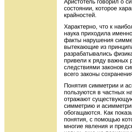
Аристотель говорил о с
состоянии, которое хар
крайностей.
Характерно, что к наиб
наука приходила именно
факты нарушения симме
вытекающие из принцип
разрабатывались физик
привели к ряду важных 
следствиями законов с
всего законы сохранени
Понятия симметрии и а
пользуются в частных н
отражают существующую
симметрию и асимметри
обогащаются. Как показы
понятия, с помощью кот
многие явления и предс