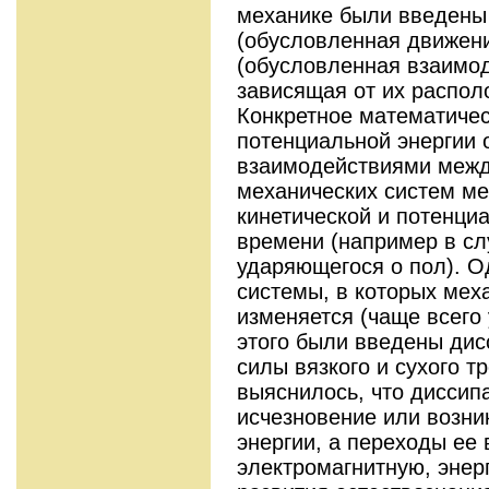
механике были введены 
(обусловленная движени
(обусловленная взаимо
зависящая от их распол
Конкретное математиче
потенциальной энергии 
взаимодействиями межд
механических систем ме
кинетической и потенци
времени (например в сл
ударяющегося о пол). О
системы, в которых мех
изменяется (чаще всего
этого были введены ди
силы вязкого и сухого т
выяснилось, что диссип
исчезновение или возни
энергии, а переходы ее
электромагнитную, энерг