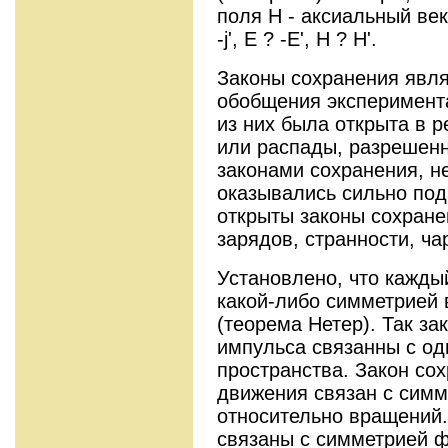
поля Н - аксиальный вект
-j', Е ? -Е', Н ? Н'.
Законы сохранения явля
обобщения эксперимент
из них была открыта в р
или распады, разрешен
законами сохранения, н
оказывались сильно по
открыты законы сохране
зарядов, странности, ча
Установлено, что кажды
какой-либо симметрией
(теорема Нетер). Так за
импульса связанны с о
пространства. Закон со
движения связан с симм
относительно вращений.
связаны с симметрией ф