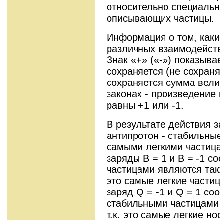
относительно специальн
описывающих частицы.
Информация о том, каки
различных взаимодейств
Знак «+» («-») показыва
сохраняется (не сохраня
сохраняется сумма вели
законах - произведение 
равны +1 или -1.
В результате действия з
антипротон - стабильные
самыми легкими частиц
заряды B = 1 и B = -1 с
частицами являются такж
это самые легкие части
заряд Q = -1 и Q = 1 со
стабильными частицами 
т.к. это самые легкие н