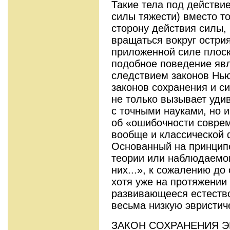
Такие тела под действи
силы тяжести) вместо т
сторону действия силы,
вращаться вокруг остри
приложенной силе плоск
подобное поведение яв
следствием законов Нь
законов сохранения и с
не только вызывает уди
с точными науками, но 
об «ошибочности соврем
вообще и классической 
Основанный на принципе
теории или наблюдаемог
них...», к сожалению до
хотя уже на протяжении
развивающееся естество
весьма низкую эвристич
ЗАКОН СОХРАНЕНИЯ ЭН