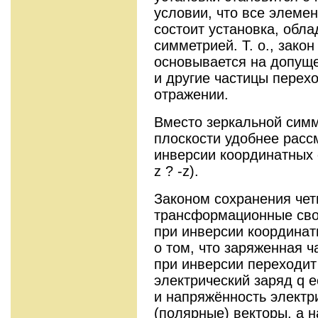
условии, что все элеме
состоит установка, обл
симметрией. Т. о., зако
основывается на допуще
и другие частицы перех
отражении.
Вместо зеркальной симм
плоскости удобнее расс
инверсии координатных осе
z ? -z).
Законом сохранения чет
трансформационные сво
при инверсии координат
о том, что заряженная ч
при инверсии переходит 
электрический заряд q ес
и напряжённость электр
(полярные) векторы, а 