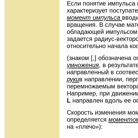
Если понятие импульса 
характеризует поступат
момент импульса
вводи
вращения. В случае мат
обладающей импульсо
задается радиус-векто
относительно начала ко
(знаком [,] обозначена 
умножения
, в результат
направленный в соотве
руки
в направлении, пе
перемножаемым вектора
Например, при движении
L
направлен вдоль ее о
Скорость изменения мо
определяется
моментом
на «плечо»):