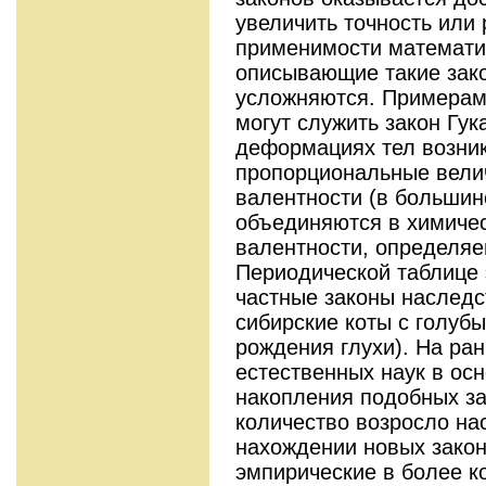
увеличить точность или
применимости математи
описывающие такие зак
усложняются. Примерам
могут служить закон Гук
деформациях тел возни
пропорциональные вели
валентности (в большин
объединяются в химичес
валентности, определя
Периодической таблице 
частные законы наследс
сибирские коты с голуб
рождения глухи). На ран
естественных наук в ос
накопления подобных за
количество возросло нас
нахождении новых зако
эмпирические в более к