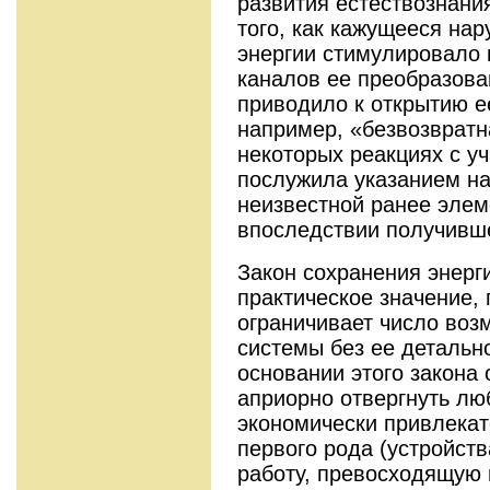
развития естествознани
того, как кажущееся на
энергии стимулировало 
каналов ее преобразован
приводило к открытию е
например, «безвозвратн
некоторых реакциях с у
послужила указанием н
неизвестной ранее элем
впоследствии получивше
Закон сохранения энерг
практическое значение,
ограничивает число во
системы без ее детально
основании этого закона
априорно отвергнуть лю
экономически привлекат
первого рода (устройств
работу, превосходящую