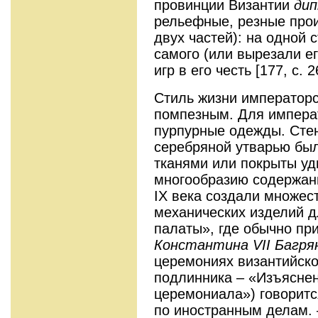
провинции Византии
ди
рельефные, резные прои
двух частей): на одной 
самого (или вырезали ег
игр в его честь [177, с. 2
Стиль жизни император
помпезным. Для импера
пурпурные одежды. Стен
серебряной утварью бы
тканями или покрыты уд
многообразию содержани
IX века создали множес
механических изделий 
палаты», где обычно пр
Константина
VII
Багря
церемониях византийско
подлинника – «Изъясне
церемониала») говоритс
по иностранным делам.