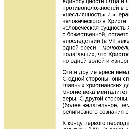
единосущности Отца и С
противоположностей в с
«неслиянность» и «нера
человеческого в Христе.
человеческая сущность 
с божественной, остаетс
впоследствии (в VII век
одной ереси –
монофел
полагавших, что Христо
но одной волей и «энерг
Эти и другие ереси име
С одной стороны, они с
главных христианских д
многие века менталитет
веры. С другой стороны
(более желательное, че
религиозного сознания 
К концу первого период