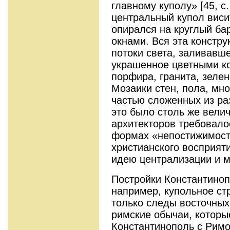
главному куполу» [45, с.
центральный купол висит
опирался на круглый ба
окнами. Вся эта констр
потоки света, заливавше
украшенное цветными ко
порфира, гранита, зелен
Мозаики стен, пола, мн
частью сложенных из ра
это было столь же велич
архитекторов требовало
формах «непостижимост
христианского восприят
идею централизации и м
Постройки Константинопо
например, купольное стр
только следы восточных
римские обычаи, которы
Константинополь с Римо