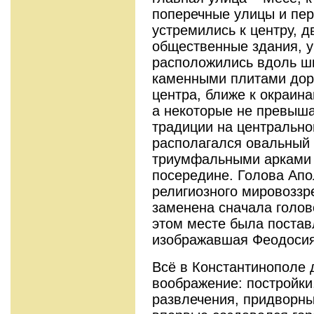
поперечные улицы и пер
устремились к центру, д
общественные здания, 
расположились вдоль ш
каменными плитами доро
центра, ближе к окраин
а некоторые не превыша
традиции на центрально
располагался овальный
триумфальными арками 
посередине. Голова Апо
религиозного мировоззре
заменена сначала голов
этом месте была постав
изображавшая Феодосия
Всё в Константинополе
воображение: постройки
развлечения, придворны