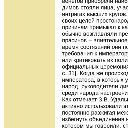
венетов приобрели наиб
димов стояли лица, уча
интригах высших кругов
своих целей простонарод
причинам примыкал к ка
обычно возглавляли пре
прасинов – влиятельное 
время состязаний они п
требования к император
или критиковать их поли
официальных церемониях
с. 31]. Когда же проис
императора, в которых у
народ, руководители ди
среди народа настроени
Как отмечает З.В. Удал
активно использовали э
постоянно разжигая меж
избегнуть объединения н
котором мы говорили, с