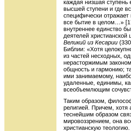
каждая низшая ступень 
высшей ступени и где в
специфически отражает в
все бытие в целом…» [179
внутреннее единство бы
деятелей христианской 
Великий из Кесарии
(33
Библии: «Хотя целокупн
из частей несходных, о
нерасторжимым законом
общность и гармонию; та
ими занимаемому, наибо
удаленные, единимы, ка
всеобъемлющим сочувств
Таким образом, философ
религией. Причем, хотя
теснейшим образом свя
мировоззрением, она вс
христианскую теологию.