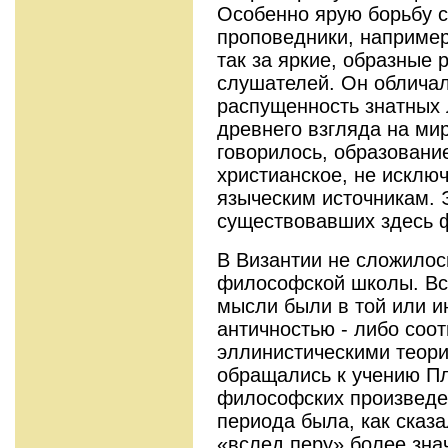
Особенно ярую борьбу с
проповедники, например
так за яркие, образные 
слушателей. Он обличал
распущенность знатных
древнего взгляда на мир
говорилось, образование
христианское, не исклю
языческим источникам. 
существовавших здесь 
В Византии не сложилос
философской школы. Вс
мысли были в той или и
античностью - либо соот
эллинистическими теори
обращались к учению Пл
философских произведе
периода была, как сказа
«вслед перу» более зна