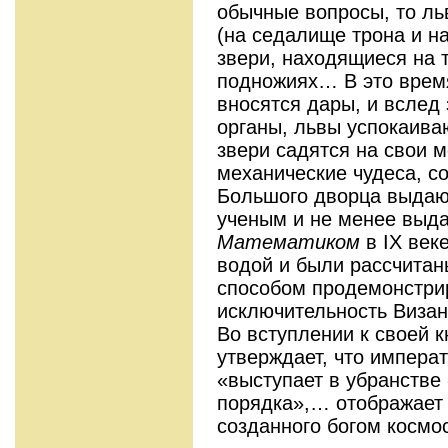
обычные вопросы, то ль
(на седалище трона и на
звери, находящиеся на 
подножиях… В это врем
вносятся дары, и вслед 
органы, львы успокаива
звери садятся на свои ме
механические чудеса, с
Большого дворца выдаю
ученым и не менее вы
Математиком
в IX век
водой и были рассчитан
способом продемонстри
исключительность Визан
Во вступлении к своей к
утверждает, что императ
«выступает в убранстве
порядка»,… отображает
созданного богом космоса»