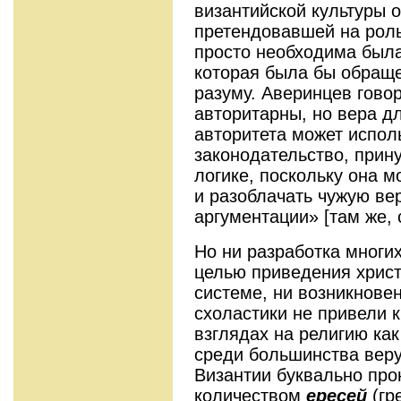
византийской культуры о
претендовавшей на роль
просто необходима была
которая была бы обращен
разуму. Аверинцев говори
авторитарны, но вера д
авторитета может испол
законодательство, прин
логике, поскольку она 
и разоблачать чужую ве
аргументации» [там же, с
Но ни разработка многи
целью приведения христ
системе, ни возникновен
схоластики не привели 
взглядах на религию как
среди большинства веру
Византии буквально пр
количеством
ересей
(гр