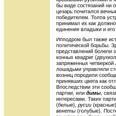
бы виде состязаний ни 
цезарь почитался вечн
победителем. Толпа уст
принимал их как должн
единения владыки и его 
Ипподром был также ис
политической борьбы. З
представлений болели з
конных квадриг (двухко
запряженных четверкой 
лошадьми управляли ст
возниц породили сообщ
принявших цвета как от
Впоследствии эти сообщ
партии, или
димы
,
связ
интересами. Таких парт
(белые),
русии
(красные
венеты
(голубые). Пос