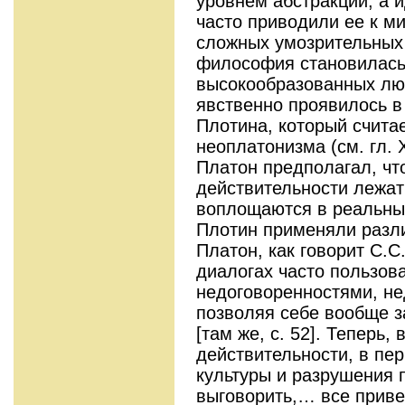
уровнем абстракции, а 
часто приводили ее к м
сложных умозрительных 
философия становилась
высокообразованных лю
явственно проявилось 
Плотина, который счита
неоплатонизма (см. гл. X
Платон предполагал, чт
действительности лежат
воплощаются в реальны
Плотин применяли разл
Платон, как говорит С.С
диалогах часто пользов
недоговоренностями, не
позволяя себе вообще з
[там же, с. 52]. Теперь,
действительности, в пе
культуры и разрушения 
выговорить,… все привес