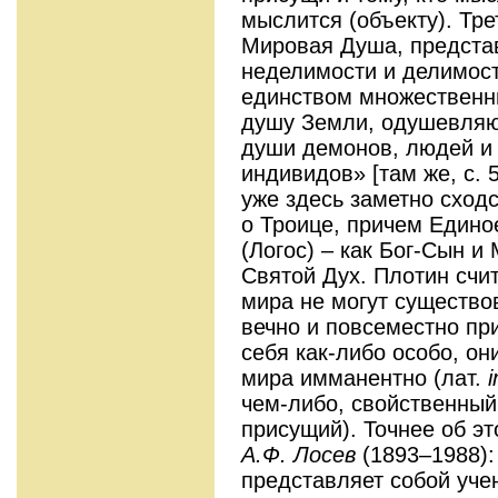
мыслится (объекту). Тр
Мировая Душа, предста
неделимости и делимост
единством множественны
душу Земли, одушевляю
души демонов, людей и
индивидов» [там же, с. 
уже здесь заметно сход
о Троице, причем Едино
(Логос) – как Бог-Сын и
Святой Дух. Плотин счит
мира не могут существо
вечно и повсеместно пр
себя как-либо особо, о
мира имманентно (лат.
чем-либо, свойственный 
присущий). Точнее об э
А.Ф. Лосев
(1893–1988)
представляет собой учен