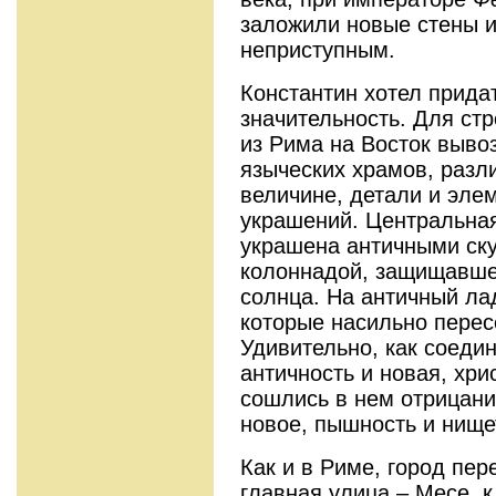
заложили новые стены и
неприступным.
Константин хотел придат
значительность. Для ст
из Рима на Восток выво
языческих храмов, разл
величине, детали и эле
украшений. Центральная
украшена античными ску
колоннадой, защищавшей
солнца. На античный ла
которые насильно перес
Удивительно, как соеди
античность и новая, хри
сошлись в нем отрицани
новое, пышность и нище
Как и в Риме, город пер
главная улица – Месе, 