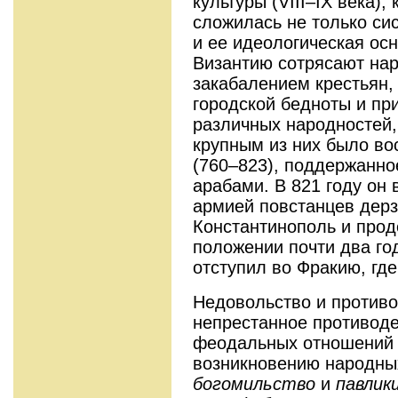
культуры (VIII–IX века),
сложилась не только си
и ее идеологическая осн
Византию сотрясают нар
закабалением крестьян,
городской бедноты и пр
различных народностей,
крупным из них было в
(760–823), поддержанно
арабами. В 821 году он
армией повстанцев дерз
Константинополь и прод
положении почти два год
отступил во Фракию, где
Недовольство и противо
непрестанное противод
феодальных отношений 
возникновению народных
богомильство
и
павлик