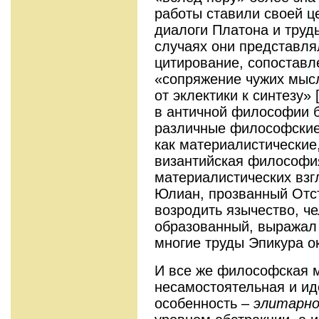
работы ставили своей 
диалоги Платона и труд
случаях они представля
цитирование, сопоставл
«сопряжение чужих мысл
от эклектики к синтезу» [
в античной философии 
различные философские
как материалистические,
византийская философи
материалистических взг
Юлиан, прозванный Отс
возродить язычество, че
образованный, выражал 
многие труды Эпикура о
И все же философская 
несамостоятельная и ид
особенность –
элитарн