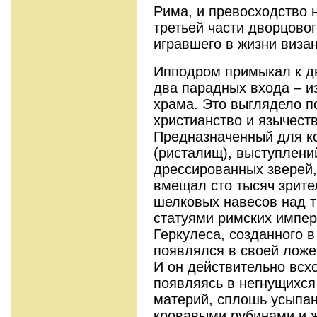
Рима, и превосходство н
третьей части дворцово
игравшего в жизни виза
Ипподром примыкал к д
два парадных входа – и
храма. Это выглядело п
христианство и язычест
Предназначенный для к
(ристалищ), выступлени
дрессированных зверей,
вмещал сто тысяч зрите
шелковых навесов над т
статуями римских импер
Геркулеса, созданного 
появлялся в своей ложе
И он действительно всх
появляясь в негнущихся
материй, сплошь усыпа
кровавыми рубинами и ж