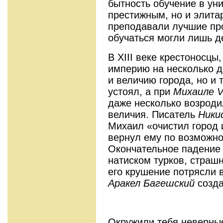
бытность обучение в уни
престижным, но и элита
преподавали лучшие пр
обучаться могли лишь д
В XIII веке крестоносц
империю на несколько д
и величию города, но и 
устоял, а при
Михаиле
V
даже несколько возроди
величия. Писатель
Ники
Михаил «очистил город и
вернул ему по возможно
Окончательное падение
натиском турков, страш
его крушение потрясли 
Аракел Багешский
созда
Окружили тебя неверны