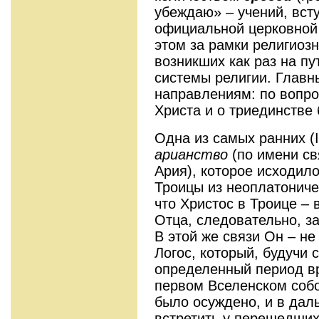
убеждаю» – учений, вст
официальной церковной 
этом за рамки религиозн
возникших как раз на пу
системы религии. Главн
направлениям: по вопро
Христа и о триединстве 
Одна из самых ранних (I
арианство
(по имени с
Ария), которое исходил
Троицы из неоплатониче
что Христос в Троице – 
Отца, следовательно, з
В этой же связи Он – не
Логос, который, будучи 
определенный период в
первом Вселенском собо
было осуждено, и в дал
встретить у перешедших