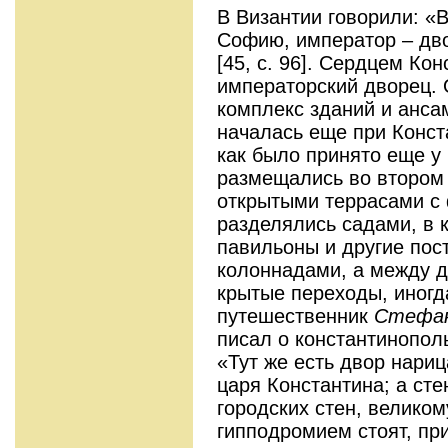
В Византии говорили: «
Софию, император – дво
[45, с. 96]. Сердцем К
императорский дворец. 
комплекс зданий и анса
началась еще при Конст
как было принято еще у
размещались во втором
открытыми террасами с
разделялись садами, в 
павильоны и другие пос
колоннадами, а между 
крытые переходы, иногд
путешественник
Стефан
писал о константинопол
«Тут же есть двор нариц
царя Константина; а сте
городских стен, велико
гипподромием стоят, при