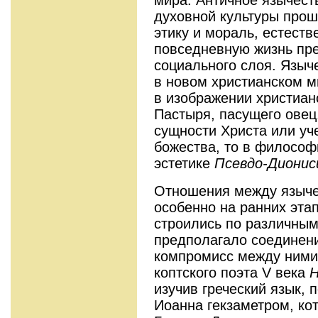
мира. Античное язычест
духовной культуры прош
этику и мораль, естест
повседневную жизнь пр
социального слоя. Языче
в новом христианском м
в изображении христиан
Пастыря, пасущего овец,
сущности Христа или уч
божества, то в философ
эстетике
Псевдо-Дионис
Отношения между языче
особенно на ранних эта
строились по различным
предполагало соединение
компромисс между ними
коптского поэта V века
Н
изучив греческий язык, 
Иоанна гекзаметром, к