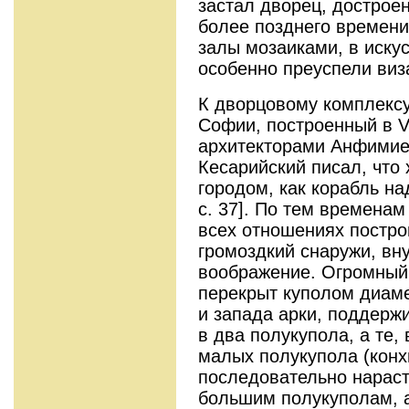
застал дворец, достро
более позднего времени
залы мозаиками, в иску
особенно преуспели виз
К дворцовому комплекс
Софии, построенный в V
архитекторами Анфимие
Кесарийский писал, что
городом, как корабль над
с. 37]. По тем временам
всех отношениях постро
громоздкий снаружи, вн
воображение. Огромный
перекрыт куполом диаме
и запада арки, поддерж
в два полукупола, а те, 
малых полукупола (конх
последовательно нараст
большим полукуполам, а