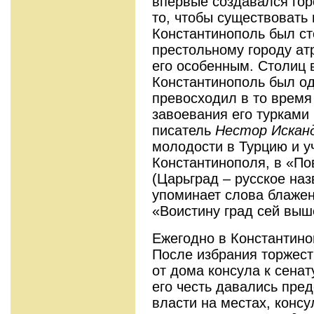
впервые создавался гор
то, чтобы существовать 
Константинополь был с
престольному городу ат
его особенным. Столиц 
Константинополь был од
превосходил в то время
завоевания его турками 
писатель
Нестор Искан
молодости в Турцию и у
Константинополя, в «По
(Царьград – русское на
упоминает слова блажен
«Воистину град сей выш
Ежегодно в Константино
После избрания торжест
от дома консула к сенат
его честь давались пре
власти на местах, конс