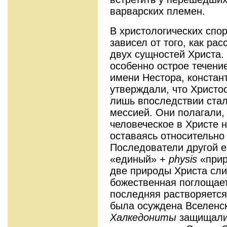
варварских племен.
В христологических спо
зависел от того, как р
двух сущностей Христа.
особенно острое течение
имени Нестора, констан
утверждали, что Христо
лишь впоследствии ста
мессией. Они полагали,
человеческое в Христе н
оставаясь относительно
Последователи другой 
«единый» +
physis
«прир
две природы Христа сли
божественная поглощает
последняя растворяется
была осуждена Вселенск
Халкедониты
защищали