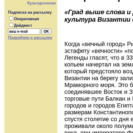
Культурология
«Град выше слова и 
Подписка на рассылку
культура Византии 
Оперативная
Дайджест
Подробнее о рассылке
Когда «вечный город» Р
эстафету «вечности» «п
Легенды гласят, что в 33
копьем начертал на зем
который предстояло воз
Византии на берегу зали
Мраморного моря. Это б
соединявшее Восток и З
торговые пути Балкан и
городов и городов Египт
размерам Константиноп
спустя столетие со дня 
проживали около полуми
века, при императоре
Ф