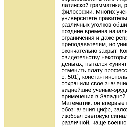
латинской грамматики, р
философии. Многих уче
университете правитель
различных уголков обши
поздние времена начали
ограничения и даже реп
преподавателям, но уни
окончательно закрыт. Ко
свидетельству некоторы
деньгах, пытался «унич
отменить плату професс
с. 501], константинопол
сохранили свое значение
виднейшие ученые-эруд
применения в Западной 
Математик: он впервые
обозначения цифр, зало
изобрел световую сигна
различной, чаще военно