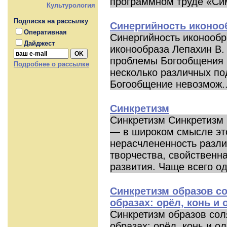
программном труде «Сим
Культурология
Подписка на рассылку
Синергийность иконоо
Оперативная
Синергийность иконообр
Дайджест
иконообраза Лепахин В.
проблемы Богообщения 
Подробнее о рассылке
несколько различных по
Богообщение невозмож..
Синкретизм
Синкретизм Синкретизм
— в широком смысле эт
нерасчлененность разли
творчества, свойственн
развития. Чаще всего од
Синкретизм образов со
образах: орёл, конь и 
Синкретизм образов сол
образах: орёл, конь и о