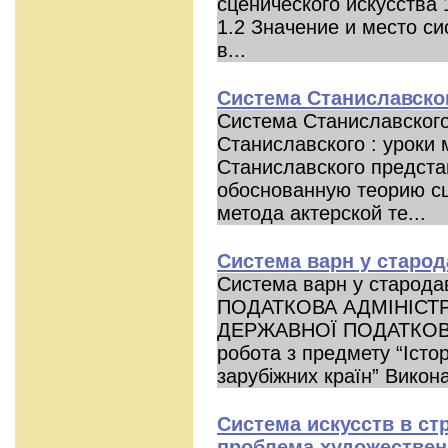
сценического искусства
1.2 Значение и место с
в...
Система Станиславског
Система Станиславского
Станиславского : уроки
Станиславского предста
обоснованную теорию сц
метода актерской те...
Система варн у старода
Система варн у старода
ПОДАТКОВА АДМІНІСТР
ДЕРЖАВНОЇ ПОДАТКОВО
робота з предмету “Істо
зарубіжних країн” Викона
Система искусств в ст
проблема художествен