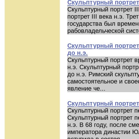
Скульптурный портрет I
Скульптурный портрет II
портрет III века н.э. Тр
государства был времен
рабовладельческой сист
Скульптурный портрет 
до н.э.
Скульптурный портрет в
н.э. Скульптурный портр
до н.э. Римский скульпт
самостоятельное и свое
явление че...
Скульптурный портрет
Скульптурный портрет 
Скульптурный портрет пе
н.э. В 68 году, после с
императора династии Ю