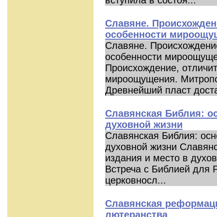
вступила в состоя...
Славяне. Происхожден
особенности мироощу
Славяне. Происхождени
особенности мироощуще
Происхождение, отличи
мироощущения. Митропо
Древнейший пласт доста
Славянская Библия: о
духовной жизни
Славянская Библия: осн
духовной жизни Славянс
издания и место в духов
Встреча с Библией для 
церковносл...
Славянская реформаци
лютеранства