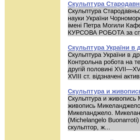
Скульптура Стародавнь
Скульптура Стародавньої 
науки України Чорномор
імені Петра Могили Кафед
КУРСОВА РОБОТА за спец
Скульптура України в д
Скульптура України в дру
Контрольна робота на т
другій половині XVII—XV
XVIII ст. відзначені акти
Скульптура и живопи
Скульптура и живопись 
живопись Микеланджело
Микеланджело. Микелан
(Michelangelo Buonarroti
скульптор, ж...