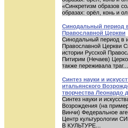
«Синкретизм образов со
образах: орёл, конь и ол
Синодальный период в
Православной Церкви
Синодальный период в и
Православной Церкви С
истории Русской Право
Питирим (Нечаев) Церко
также переживала траг..
Синтез науки и искусст
итальянского Возрожд
творчества Леонардо д
Синтез науки и искусств
Возрождения (на пример
Винчи) Федеральное аге
Центр культурологии 
В КУЛЬТУРЕ...