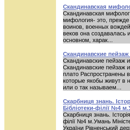
Скандинавская мифол
Скандинавская мифолог
мифология- это, прежде
воинов, военных вождей
веков она создавалась 
основном, харак...
Скандинавские пейзаж
Скандинавские пейзаж 
Скандинавские пейзаж 
плато Распространены в
которые якобы живут в 
или о так называем...
Скарбниця знань. Iстор
Бiблiотеки-фiлiї №4 м
Скарбниця знань. Iсторiя
фiлiї №4 м.Умань Мініст
України Рівненський де