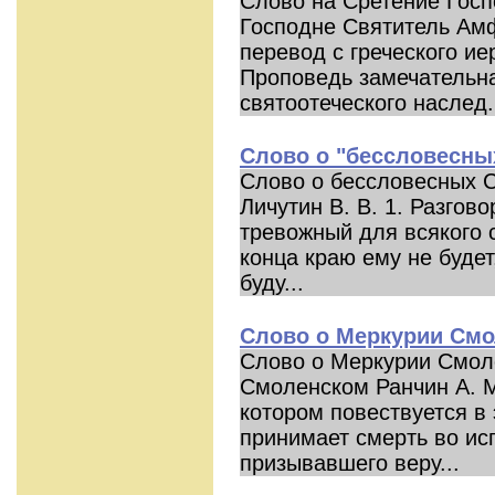
Слово на Сретение Госп
Господне Святитель Ам
перевод с греческого ие
Проповедь замечательна 
святоотеческого наслед.
Слово о "бессловесны
Слово о бессловесных 
Личутин В. В. 1. Разгов
тревожный для всякого 
конца краю ему не буде
буду...
Слово о Меркурии См
Слово о Меркурии Смол
Смоленском Ранчин А. М
котором повествуется в
принимает смерть во ис
призывавшего веру...