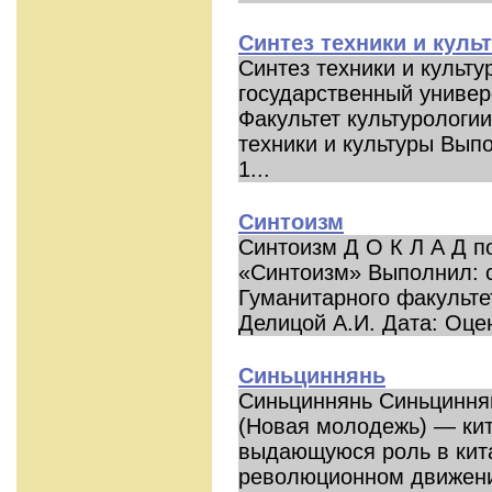
Синтез техники и куль
Синтез техники и культу
государственный универс
Факультет культурологи
техники и культуры Выпо
1...
Синтоизм
Синтоизм Д О К Л А Д п
«Синтоизм» Выполнил: ст
Гуманитарного факульте
Делицой А.И. Дата: Оценк
Синьциннянь
Синьциннянь Синьциння
(Новая молодежь) — кит
выдающуюся роль в кит
революционном движени